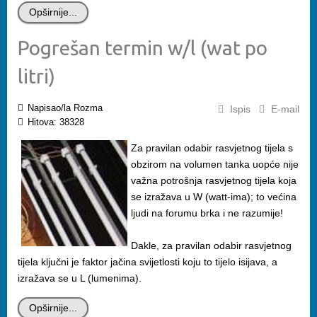
Opširnije...
Pogrešan termin w/l (wat po
litri)
Napisao/la Rozma
Ispis
E-mail
Hitova: 38328
Za pravilan odabir rasvjetnog tijela s
obzirom na volumen tanka uopće nije
važna potrošnja rasvjetnog tijela koja
se izražava u W (watt-ima); to većina
ljudi na forumu brka i ne razumije!
Dakle, za pravilan odabir rasvjetnog
tijela ključni je faktor jačina svijetlosti koju to tijelo isijava, a
izražava se u L (lumenima).
Opširnije...