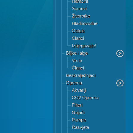
Haracini
Somovi
Živorotke
Hladnovodne
Ostale
Članci
Izbjegavajte!
Biljke i alge
Vrste
Članci
Beskralježnjaci
Oprema
Akvariji
CO2 Oprema
Filteri
Grijači
Pumpe
Rasvjeta