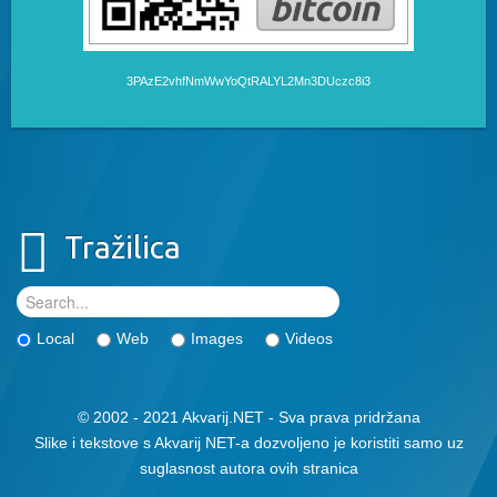
3PAzE2vhfNmWwYoQtRALYL2Mn3DUczc8i3
Tražilica
Local
Web
Images
Videos
© 2002 - 2021 Akvarij.NET - Sva prava pridržana
Slike i tekstove s Akvarij NET-a dozvoljeno je koristiti samo uz
suglasnost autora ovih stranica