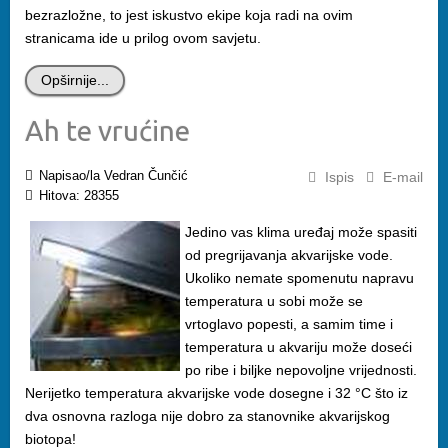
bezrazložne, to jest iskustvo ekipe koja radi na ovim
stranicama ide u prilog ovom savjetu.
Opširnije...
Ah te vrućine
Napisao/la Vedran Čunčić
Ispis
E-mail
Hitova: 28355
Jedino vas klima uređaj može spasiti
od pregrijavanja akvarijske vode.
Ukoliko nemate spomenutu napravu
temperatura u sobi može se
vrtoglavo popesti, a samim time i
temperatura u akvariju može doseći
po ribe i biljke nepovoljne vrijednosti.
Nerijetko temperatura akvarijske vode dosegne i 32 °C što iz
dva osnovna razloga nije dobro za stanovnike akvarijskog
biotopa!