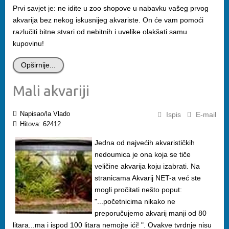
Prvi savjet je: ne idite u zoo shopove u nabavku vašeg prvog
akvarija bez nekog iskusnijeg akvariste. On će vam pomoći
razlučiti bitne stvari od nebitnih i uvelike olakšati samu
kupovinu!
Opširnije...
Mali akvariji
Napisao/la Vlado
Ispis
E-mail
Hitova: 62412
Jedna od najvećih akvarističkih
nedoumica je ona koja se tiče
veličine akvarija koju izabrati. Na
stranicama Akvarij NET-a već ste
mogli pročitati nešto poput:
"...početnicima nikako ne
preporučujemo akvarij manji od 80
litara...ma i ispod 100 litara nemojte ići! ". Ovakve tvrdnje nisu