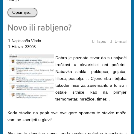
Opširnije...
Novo ili rabljeno?
Napisao/la Vlado
Ispis
E-mail
Hitova: 33903
Dobro je poznata stvar da su najveći
troškovi u akvaristici oni početni.
Nabavka stakla, poklopca, grijača,
filtera, postolja... . Cijene riba i biljaka
također nisu za zanemariti, a tu su i
ostale sitnice kao na primjer
termometar, mrežice, timer...
Kada stavite na papir sve ove gore spomenute stavke može
vam se zavrtjeti u glavi!
Ako imate dovoljno novca onda ovakva početna investicija i