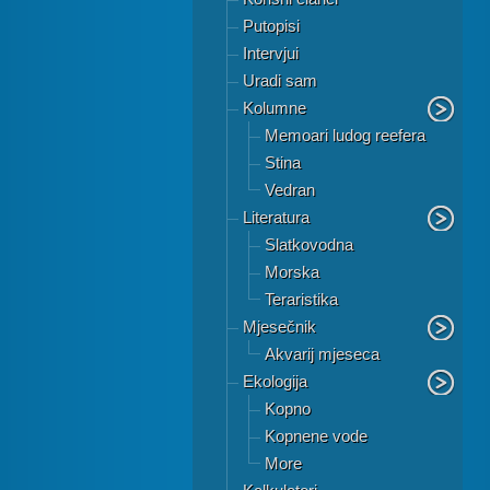
Putopisi
Intervjui
Uradi sam
Kolumne
Memoari ludog reefera
Stina
Vedran
Literatura
Slatkovodna
Morska
Teraristika
Mjesečnik
Akvarij mjeseca
Ekologija
Kopno
Kopnene vode
More