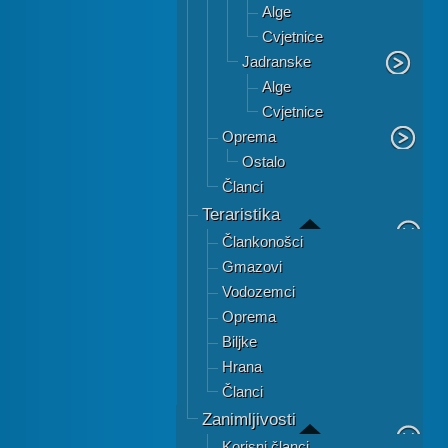
Alge
Cvjetnice
Jadranske
Alge
Cvjetnice
Oprema
Ostalo
Članci
Teraristika
Člankonošci
Gmazovi
Vodozemci
Oprema
Biljke
Hrana
Članci
Zanimljivosti
Korisni članci