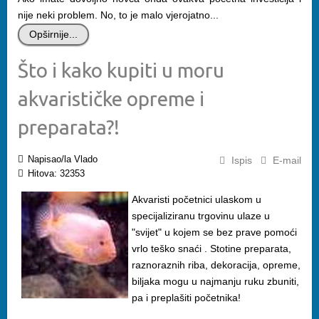
nije neki problem. No, to je malo vjerojatno...
Opširnije...
Što i kako kupiti u moru
akvarističke opreme i
preparata?!
Napisao/la Vlado
Ispis
E-mail
Hitova: 32353
Akvaristi početnici ulaskom u
specijaliziranu trgovinu ulaze u
"svijet" u kojem se bez prave pomoći
vrlo teško snaći . Stotine preparata,
raznoraznih riba, dekoracija, opreme,
biljaka mogu u najmanju ruku zbuniti,
pa i preplašiti početnika!