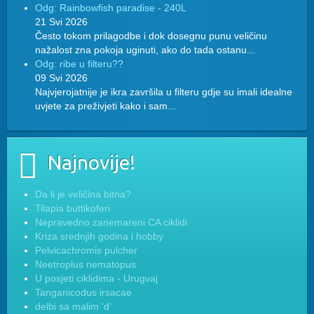
Odg: Rainbowfish paradise - 240L
21 Svi 2026
Često tokom prilagodbe i dok dosegnu punu veličinu
nažalost zna pokoja uginuti, ako do tada ostanu...
Odg: ribe u filteru??
09 Svi 2026
Najvjerojatnije je ikra završila u filteru gdje su imali idealne
uvjete za preživjeti kako i sam...
Najnovije!
Da li je veličina bitna?
Tilapia buttikoferi
Nepravedno zanemareni CA ciklidi
Kriza srednjih godina i hobby
Pelvicachromis pulcher
Neetroplus nematopus
U posjeti ciklidima - Urugvaj
Tanganicodus irsacae
delbi sa malim 'd'