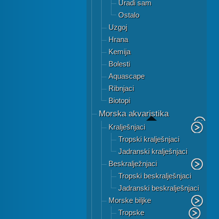
Uradi sam
Ostalo
Uzgoj
Hrana
Kemija
Bolesti
Aquascape
Ribnjaci
Biotopi
Morska akvaristika
Kralješnjaci
Tropski kralješnjaci
Jadranski kralješnjaci
Beskralježnjaci
Tropski beskralješnjaci
Jadranski beskralješnjaci
Morske biljke
Tropske