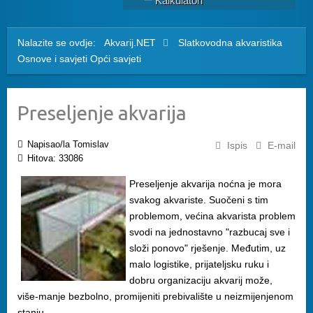
Kalkulatori
Nalazite se ovdje:
Akvarij.NET
Slatkovodna akvaristika
Osnove i savjeti
Opći savjeti
Preseljenje akvarija
Napisao/la Tomislav
Ispis
E-mail
Hitova: 33086
Preseljenje akvarija noćna je mora
svakog akvariste. Suočeni s tim
problemom, većina akvarista problem
svodi na jednostavno "razbucaj sve i
složi ponovo" rješenje. Međutim, uz
malo logistike, prijateljsku ruku i
dobru organizaciju akvarij može,
više-manje bezbolno, promijeniti prebivalište u neizmijenjenom
stanju.