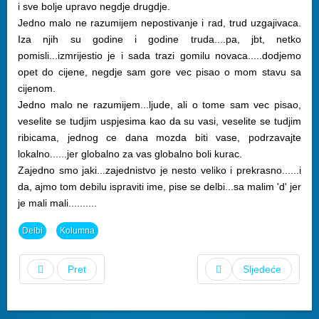
i sve bolje upravo negdje drugdje.
Jedno malo ne razumijem nepostivanje i rad, trud uzgajivaca.
Iza njih su godine i godine truda....pa, jbt, netko
pomisli...izmrijestio je i sada trazi gomilu novaca.....dodjemo
opet do cijene, negdje sam gore vec pisao o mom stavu sa
cijenom.
Jedno malo ne razumijem...ljude, ali o tome sam vec pisao,
veselite se tudjim uspjesima kao da su vasi, veselite se tudjim
ribicama, jednog ce dana mozda biti vase, podrzavajte
lokalno......jer globalno za vas globalno boli kurac.
Zajedno smo jaki...zajednistvo je nesto veliko i prekrasno......i
da, ajmo tom debilu ispraviti ime, pise se delbi...sa malim 'd' jer
je mali mali..........
Delbi
Kolumna
Pret
Sljedeće