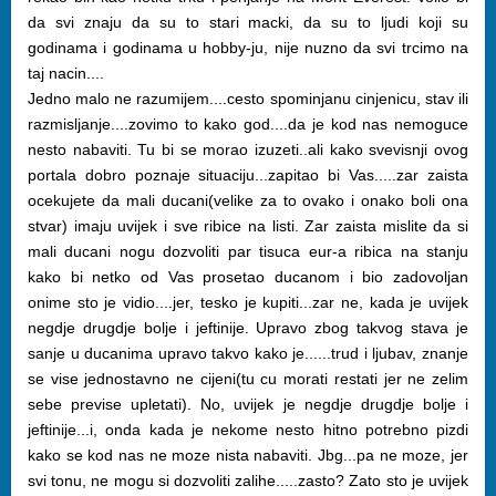
da svi znaju da su to stari macki, da su to ljudi koji su
godinama i godinama u hobby-ju, nije nuzno da svi trcimo na
taj nacin....
Jedno malo ne razumijem....cesto spominjanu cinjenicu, stav ili
razmisljanje....zovimo to kako god....da je kod nas nemoguce
nesto nabaviti. Tu bi se morao izuzeti..ali kako svevisnji ovog
portala dobro poznaje situaciju...zapitao bi Vas.....zar zaista
ocekujete da mali ducani(velike za to ovako i onako boli ona
stvar) imaju uvijek i sve ribice na listi. Zar zaista mislite da si
mali ducani nogu dozvoliti par tisuca eur-a ribica na stanju
kako bi netko od Vas prosetao ducanom i bio zadovoljan
onime sto je vidio....jer, tesko je kupiti...zar ne, kada je uvijek
negdje drugdje bolje i jeftinije. Upravo zbog takvog stava je
sanje u ducanima upravo takvo kako je......trud i ljubav, znanje
se vise jednostavno ne cijeni(tu cu morati restati jer ne zelim
sebe previse upletati). No, uvijek je negdje drugdje bolje i
jeftinije...i, onda kada je nekome nesto hitno potrebno pizdi
kako se kod nas ne moze nista nabaviti. Jbg...pa ne moze, jer
svi tonu, ne mogu si dozvoliti zalihe.....zasto? Zato sto je uvijek