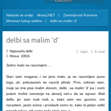
Kalkulatori
Nalazite se ovdje:
Akvarij.NET
Zanimljivosti
Kolumne
Memoari ludog reefera
delbi sa malim 'd'
delbi sa malim 'd'
Napisao/la delbi
Ispis
E-mail
Hitova: 10916
Jedno malo ne razumijem.....
Stari sam magarac..i ne jeno malo, ja ne razumijem puno
toga...ali, pokusavam se nauciti plivati. Prvo, sokiran sam,
moje se ime pise malim slovom, delbi...sa malim 'd' pa i ovim
putem molim svevisnje na akvarij net-u da se ispravi. Mali
delbi, jer sam mali mali...a, kako sam vec govorio, cim
narastem, javim svima i proslaviti cemo to, kako bi jedan veliki
pjesnik rekao, piti cemo tada cijelu noc ;)