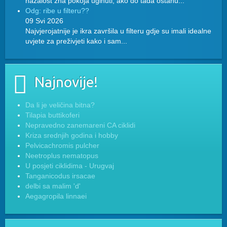
nažalost zna pokoja uginuti, ako do tada ostanu...
Odg: ribe u filteru??
09 Svi 2026
Najvjerojatnije je ikra završila u filteru gdje su imali idealne
uvjete za preživjeti kako i sam...
Najnovije!
Da li je veličina bitna?
Tilapia buttikoferi
Nepravedno zanemareni CA ciklidi
Kriza srednjih godina i hobby
Pelvicachromis pulcher
Neetroplus nematopus
U posjeti ciklidima - Urugvaj
Tanganicodus irsacae
delbi sa malim 'd'
Aegagropila linnaei