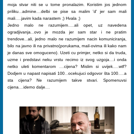
moja stvar niti se u tome pronalazim. Koristim jos jednom
priliku...admine....delbi se pise sa malim 'd' jer sam mali
mali.....javim kada narastem ;) Hvala ;)
Jedno malo ne razumijem.....ali opet, uz navedena
ogradjivanja...ovo je mozda jer sam star i ne pratim
trendove...ali, jedno malo ne razumijem nacin komuniciranja,
bilo na javno ili na privatno(porukama, mail-ovima ili kako nam
je danas sve omoguceno). Uzeti cu primjer, netko si da truda,
uzme i predstavi neku vrstu recimo iz svog uzgoja....i onda
netko uleti komentarom ....cijena? Mislim si uvijek.....wtf?
Dodjem u napast napisati 100...ocekujuci odgovor šta 100.....a
sta cijena? Ne razumijem takve stvari. Spomenuvsi
cijena....idemo dalje....