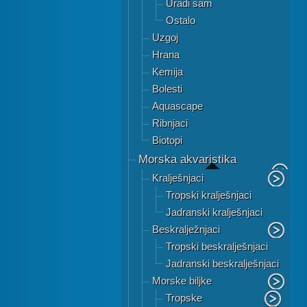
Uradi sam
Ostalo
Uzgoj
Hrana
Kemija
Bolesti
Aquascape
Ribnjaci
Biotopi
Morska akvaristika
Kralješnjaci
Tropski kralješnjaci
Jadranski kralješnjaci
Beskralježnjaci
Tropski beskralješnjaci
Jadranski beskralješnjaci
Morske biljke
Tropske