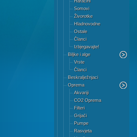
Haracini
Somovi
Živorotke
Hladnovodne
Ostale
Članci
Izbjegavajte!
Biljke i alge
Vrste
Članci
Beskralježnjaci
Oprema
Akvariji
CO2 Oprema
Filteri
Grijači
Pumpe
Rasvjeta