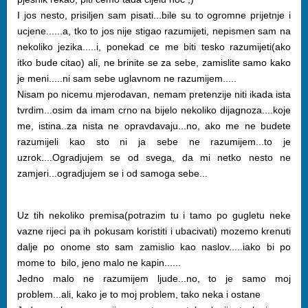
I jos nesto, prisiljen sam pisati...bile su to ogromne prijetnje i
ucjene......a, tko to jos nije stigao razumijeti, nepismen sam na
nekoliko jezika.....i, ponekad ce me biti tesko razumijeti(ako
itko bude citao) ali, ne brinite se za sebe, zamislite samo kako
je meni.....ni sam sebe uglavnom ne razumijem.....
Nisam po nicemu mjerodavan, nemam pretenzije niti ikada ista
tvrdim...osim da imam crno na bijelo nekoliko dijagnoza....koje
me, istina..za nista ne opravdavaju...no, ako me ne budete
razumijeli kao sto ni ja sebe ne razumijem...to je
uzrok....Ogradjujem se od svega, da mi netko nesto ne
zamjeri...ogradjujem se i od samoga sebe...
Uz tih nekoliko premisa(potrazim tu i tamo po gugletu neke
vazne rijeci pa ih pokusam koristiti i ubacivati) mozemo krenuti
dalje po onome sto sam zamislio kao naslov.....iako bi po
mome to bilo, jeno malo ne kapin......
Jedno malo ne razumijem ljude...no, to je samo moj
problem...ali, kako je to moj problem, tako neka i ostane