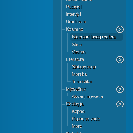
Putopisi
Intervjui
Uradi sam
Kolumne
Memoari ludog reefera
Stina
Vedran
Literatura
Slatkovodna
Morska
Teraristika
Mjesečnik
Akvarij mjeseca
Ekologija
Kopno
Kopnene vode
More