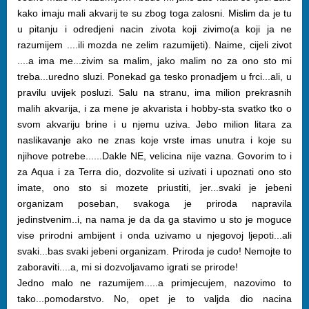
kako imaju mali akvarij te su zbog toga zalosni. Mislim da je tu
u pitanju i odredjeni nacin zivota koji zivimo(a koji ja ne
razumijem ....ili mozda ne zelim razumijeti). Naime, cijeli zivot
....a ima me...zivim sa malim, jako malim no za ono sto mi
treba...uredno sluzi. Ponekad ga tesko pronadjem u frci...ali, u
pravilu uvijek posluzi. Salu na stranu, ima milion prekrasnih
malih akvarija, i za mene je akvarista i hobby-sta svatko tko o
svom akvariju brine i u njemu uziva. Jebo milion litara za
naslikavanje ako ne znas koje vrste imas unutra i koje su
njihove potrebe......Dakle NE, velicina nije vazna. Govorim to i
za Aqua i za Terra dio, dozvolite si uzivati i upoznati ono sto
imate, ono sto si mozete priustiti, jer...svaki je jebeni
organizam poseban, svakoga je priroda napravila
jedinstvenim..i, na nama je da da ga stavimo u sto je moguce
vise prirodni ambijent i onda uzivamo u njegovoj ljepoti...ali
svaki...bas svaki jebeni organizam. Priroda je cudo! Nemojte to
zaboraviti....a, mi si dozvoljavamo igrati se prirode!
Jedno malo ne razumijem.....a primjecujem, nazovimo to
tako...pomodarstvo. No, opet je to valjda dio nacina