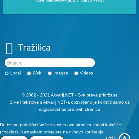
3PAzE2vhfNmWwYoQtRALYL2Mn3DUczc8i3
Tražilica
Local
Web
Images
Videos
© 2002 - 2021 Akvarij.NET - Sva prava pridržana
Slike i tekstove s Akvarij NET-a dozvoljeno je koristiti samo uz
suglasnost autora ovih stranica
Da bismo poboljšali Vaše iskustvo ova stranica koristi kolačiće
(cookies). Nastavkom pristajete na njihovo korištenje.
Vrh