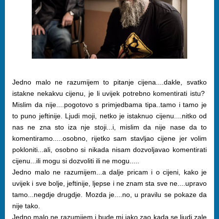
Jedno malo ne razumijem to pitanje cijena....dakle, svatko
istakne nekakvu cijenu, je li uvijek potrebno komentirati istu?
Mislim da nije....pogotovo s primjedbama tipa..tamo i tamo je
to puno jeftinije. Ljudi moji, netko je istaknuo cijenu....nitko od
nas ne zna sto iza nje stoji...i, mislim da nije nase da to
komentiramo.....osobno, rijetko sam stavljao cijene jer volim
pokloniti...ali, osobno si nikada nisam dozvoljavao komentirati
cijenu...ili mogu si dozvoliti ili ne mogu.....
Jedno malo ne razumijem...a dalje pricam i o cijeni, kako je
uvijek i sve bolje, jeftinije, ljepse i ne znam sta sve ne....upravo
tamo...negdje drugdje. Mozda je....no, u pravilu se pokaze da
nije tako.
Jedno malo ne razumijem i bude mi jako zao kada se ljudi zale