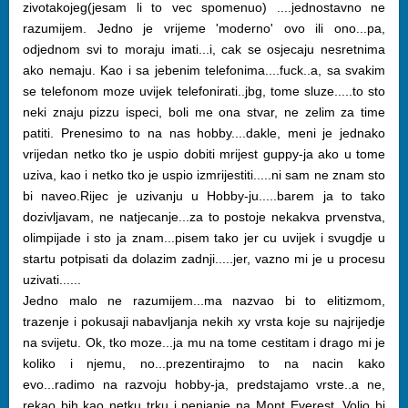
zivotakojeg(jesam li to vec spomenuo) ....jednostavno ne
razumijem. Jedno je vrijeme 'moderno' ovo ili ono...pa,
odjednom svi to moraju imati...i, cak se osjecaju nesretnima
ako nemaju. Kao i sa jebenim telefonima....fuck..a, sa svakim
se telefonom moze uvijek telefonirati..jbg, tome sluze.....to sto
neki znaju pizzu ispeci, boli me ona stvar, ne zelim za time
patiti. Prenesimo to na nas hobby....dakle, meni je jednako
vrijedan netko tko je uspio dobiti mrijest guppy-ja ako u tome
uziva, kao i netko tko je uspio izmrijestiti.....ni sam ne znam sto
bi naveo.Rijec je uzivanju u Hobby-ju.....barem ja to tako
dozivljavam, ne natjecanje...za to postoje nekakva prvenstva,
olimpijade i sto ja znam...pisem tako jer cu uvijek i svugdje u
startu potpisati da dolazim zadnji.....jer, vazno mi je u procesu
uzivati......
Jedno malo ne razumijem...ma nazvao bi to elitizmom,
trazenje i pokusaji nabavljanja nekih xy vrsta koje su najrijedje
na svijetu. Ok, tko moze...ja mu na tome cestitam i drago mi je
koliko i njemu, no...prezentirajmo to na nacin kako
evo...radimo na razvoju hobby-ja, predstajamo vrste..a ne,
rekao bih kao netku trku i penjanje na Mont Everest. Volio bi