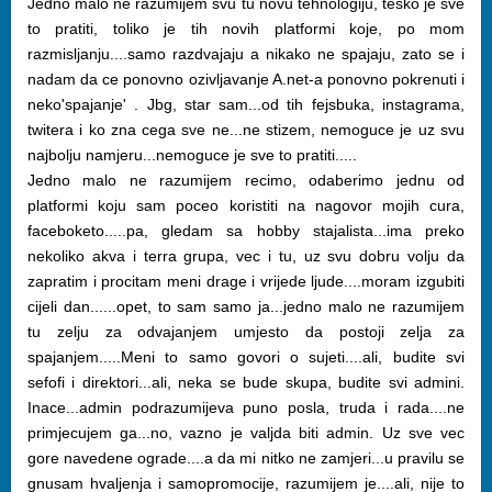
Jedno malo ne razumijem svu tu novu tehnologiju, tesko je sve
to pratiti, toliko je tih novih platformi koje, po mom
razmisljanju....samo razdvajaju a nikako ne spajaju, zato se i
nadam da ce ponovno ozivljavanje A.net-a ponovno pokrenuti i
neko'spajanje' . Jbg, star sam...od tih fejsbuka, instagrama,
twitera i ko zna cega sve ne...ne stizem, nemoguce je uz svu
najbolju namjeru...nemoguce je sve to pratiti.....
Jedno malo ne razumijem recimo, odaberimo jednu od
platformi koju sam poceo koristiti na nagovor mojih cura,
faceboketo.....pa, gledam sa hobby stajalista...ima preko
nekoliko akva i terra grupa, vec i tu, uz svu dobru volju da
zapratim i procitam meni drage i vrijede ljude....moram izgubiti
cijeli dan......opet, to sam samo ja...jedno malo ne razumijem
tu zelju za odvajanjem umjesto da postoji zelja za
spajanjem.....Meni to samo govori o sujeti....ali, budite svi
sefofi i direktori...ali, neka se bude skupa, budite svi admini.
Inace...admin podrazumijeva puno posla, truda i rada....ne
primjecujem ga...no, vazno je valjda biti admin. Uz sve vec
gore navedene ograde....a da mi nitko ne zamjeri...u pravilu se
gnusam hvaljenja i samopromocije, razumijem je....ali, nije to