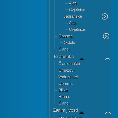
Alge
Cvjetnice
Jadranske
Alge
Cvjetnice
Oprema
Ostalo
Članci
Teraristika
Člankonošci
Gmazovi
Vodozemci
Oprema
Biljke
Hrana
Članci
Zanimljivosti
Korisni članci