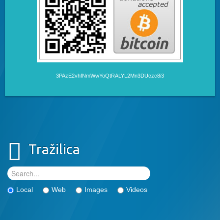
3PAzE2vhfNmWwYoQtRALYL2Mn3DUczc8i3
Tražilica
Local
Web
Images
Videos