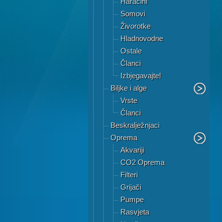
Haracini
Somovi
Živorotke
Hladnovodne
Ostale
Članci
Izbjegavajte!
Biljke i alge
Vrste
Članci
Beskralježnjaci
Oprema
Akvariji
CO2 Oprema
Filteri
Grijači
Pumpe
Rasvjeta