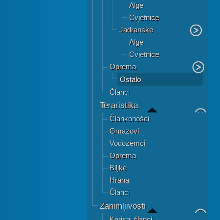
Alge
Cvjetnice
Jadranske
Alge
Cvjetnice
Oprema
Ostalo
Članci
Teraristika
Člankonošci
Gmazovi
Vodozemci
Oprema
Biljke
Hrana
Članci
Zanimljivosti
Korisni članci