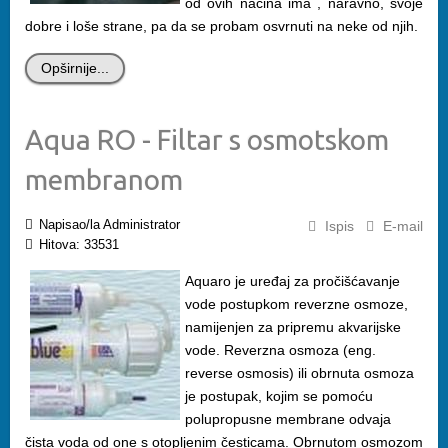
od ovih načina ima , naravno, svoje
dobre i loše strane, pa da se probam osvrnuti na neke od njih.
Opširnije...
Aqua RO - Filtar s osmotskom
membranom
Napisao/la Administrator
Ispis
E-mail
Hitova: 33531
Aquaro je uređaj za pročišćavanje
vode postupkom reverzne osmoze,
namijenjen za pripremu akvarijske
vode. Reverzna osmoza (eng.
reverse osmosis) ili obrnuta osmoza
je postupak, kojim se pomoću
polupropusne membrane odvaja
čista voda od one s otopljenim česticama. Obrnutom osmozom