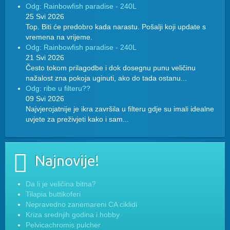
Odg: Rainbowfish paradise - 240L
25 Svi 2026
Top. Biti će predobro kada narastu. Pošalji koji update s
vremena na vrijeme.
Odg: Rainbowfish paradise - 240L
21 Svi 2026
Često tokom prilagodbe i dok dosegnu punu veličinu
nažalost zna pokoja uginuti, ako do tada ostanu...
Odg: ribe u filteru??
09 Svi 2026
Najvjerojatnije je ikra završila u filteru gdje su imali idealne
uvjete za preživjeti kako i sam...
Najnovije!
Da li je veličina bitna?
Tilapia buttikoferi
Nepravedno zanemareni CA ciklidi
Kriza srednjih godina i hobby
Pelvicachromis pulcher