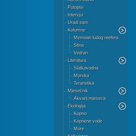
Putopisi
Intervjui
Uradi sam
Kolumne
Memoari ludog reefera
Stina
Vedran
Literatura
Slatkovodna
Morska
Teraristika
Mjesečnik
Akvarij mjeseca
Ekologija
Kopno
Kopnene vode
More