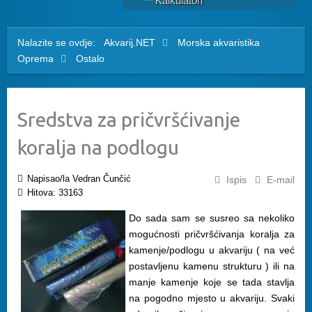
Kalkulatori
Nalazite se ovdje:
Akvarij.NET
Morska akvaristika
Oprema
Ostalo
Sredstva za pričvršćivanje
koralja na podlogu
Napisao/la Vedran Čunčić
Ispis
E-mail
Hitova: 33163
Do sada sam se susreo sa nekoliko
mogućnosti pričvršćivanja koralja za
kamenje/podlogu u akvariju ( na već
postavljenu kamenu strukturu ) ili na
manje kamenje koje se tada stavlja
na pogodno mjesto u akvariju. Svaki