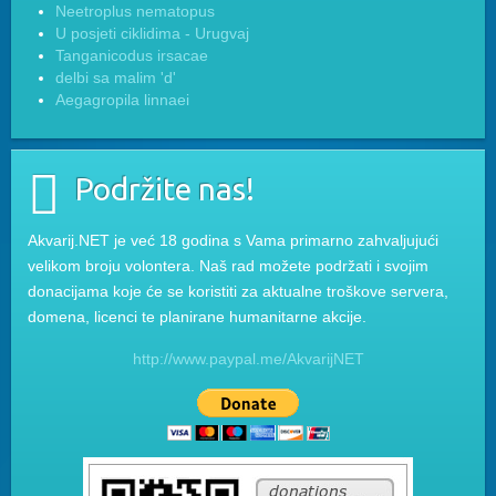
Neetroplus nematopus
U posjeti ciklidima - Urugvaj
Tanganicodus irsacae
delbi sa malim 'd'
Aegagropila linnaei
Podržite nas!
Akvarij.NET je već 18 godina s Vama primarno zahvaljujući
velikom broju volontera. Naš rad možete podržati i svojim
donacijama koje će se koristiti za aktualne troškove servera,
domena, licenci te planirane humanitarne akcije.
http://www.paypal.me/AkvarijNET