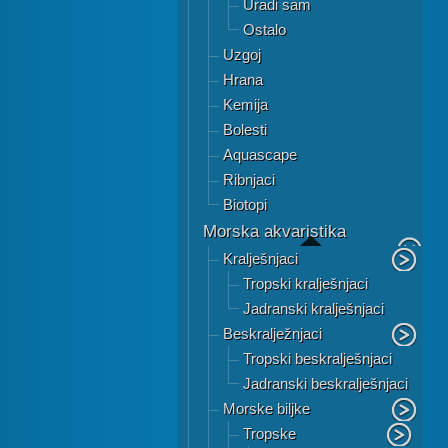
Uradi sam
Ostalo
Uzgoj
Hrana
Kemija
Bolesti
Aquascape
Ribnjaci
Biotopi
Morska akvaristika
Kralješnjaci
Tropski kralješnjaci
Jadranski kralješnjaci
Beskralježnjaci
Tropski beskralješnjaci
Jadranski beskralješnjaci
Morske biljke
Tropske