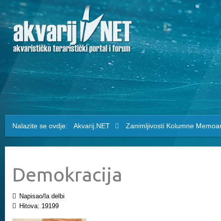
Nalazite se ovdje:
Akvarij.NET
Zanimljivosti
Kolumne
Memoari
Demokracija
Napisao/la delbi
Hitova: 19199