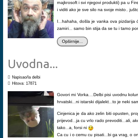
majkrosoft i svi njegovi produkti) pa u Fi
i viditi ako je sve silo na svoje misto.. j
I...hahaha, došla je vanka ova pizdarija 
zamiri... samo bin stija da se tu i tamo p
Opširnije...
Uvodna...
Napisao/la delbi
Hitova: 17871
Govori mi Vorka....Delbi pisi uvodnu kolu
hrvatski...ni istarski dijalekt...to je neki
Cinjenica je da ako zelin biti opusten, pro
prijevod...ja cu vrlo rado prevoditi...ali, a
tako...a, forsi ni
Ca cu i o cemu cu pisati...bi ga vrag, o 