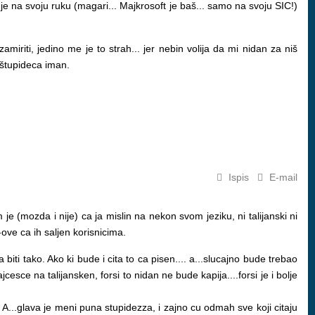
 je na svoju ruku (magari... Majkrosoft je baš... samo na svoju SIC!)
miriti, jedino me je to strah... jer nebin volija da mi nidan za niš
u štupideca iman.
Ispis
E-mail
e (mozda i nije) ca ja mislin na nekon svom jeziku, ni talijanski ni
l-ove ca ih saljen korisnicima.
biti tako. Ako ki bude i cita to ca pisen.... a...slucajno bude trebao
ajcesce na talijansken, forsi to nidan ne bude kapija....forsi je i bolje
A...glava je meni puna stupidezza, i zajno cu odmah sve koji citaju