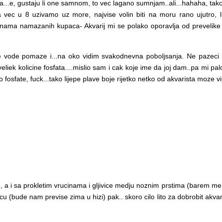
...e, gustaju li one samnom, to vec lagano sumnjam..ali...hahaha, tako 
ec u 8 uzivamo uz more, najvise volin biti na moru rano ujutro, lij
nama namazanih kupaca- Akvarij mi se polako oporavlja od prevelike konc
vode pomaze i...na oko vidim svakodnevna poboljsanja. Ne pazeci do
eliek kolicine fosfata....mislio sam i cak koje ime da joj dam..pa mi 
o fosfate, fuck...tako lijepe plave boje rijetko netko od akvarista moze vi
ine, a i sa prokletim vrucinama i gljivice medju noznim prstima (barem meni
racu (bude nam previse zima u hizi) pak.. skoro cilo lito za dobrobit akva