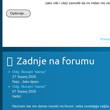
(ako niki i cita) zamoliti da mi nidan nis n
Opširnije...
Počet
Zadnje na forumu
Odg: Slucajni “slanac”
27 Srpanj 2026
Najs.. Jako lijepo.
Odg: Slucajni “slanac”
07 Srpanj 2026
Hello!
Neznam sta me danas navelo na forum, neka nostalgija valjda.