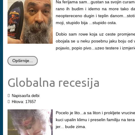
Na ferijama sam...gustan sa svojin curama
rano ih budim i idemo na more tako da v
neoptereceno dugin i teplin danom...stoti
moji, stupido bija ...stupido osta.
Dobio sam rowe koja uz ceste promjene 
obojala se u neku posebnu jaku boju od v
pojavio, popio pivo...uzeo testere i izmjeri
Opširnije...
Globalna recesija
Napisao/la delbi
Hitova: 17657
Pocelo je lito...a sa liton i prokljete vruc
kuci upalin klimu i preselin familiju na te
jer... bude zima.