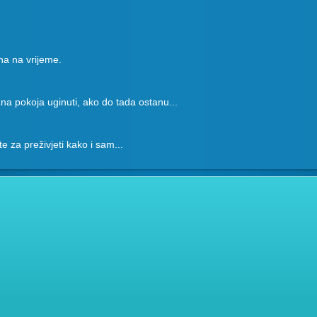
na na vrijeme.
na pokoja uginuti, ako do tada ostanu...
ete za preživjeti kako i sam...