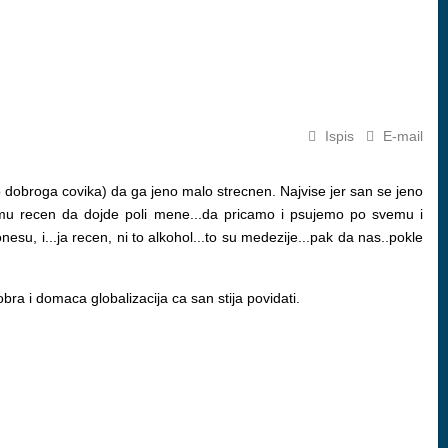
Ispis
E-mail
ko dobroga covika) da ga jeno malo strecnen. Najvise jer san se jeno
.da mu recen da dojde poli mene...da pricamo i psujemo po svemu i
nesu, i...ja recen, ni to alkohol...to su medezije...pak da nas..pokle
obra i domaca globalizacija ca san stija povidati.