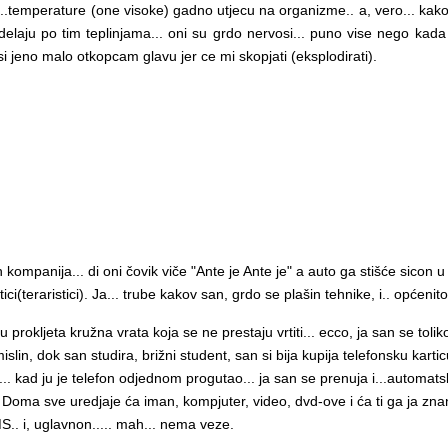
ij...temperature (one visoke) gadno utjecu na organizme.. a, vero... kako i
a delaju po tim teplinjama... oni su grdo nervosi... puno vise nego kada n
i jeno malo otkopcam glavu jer ce mi skopjati (eksplodirati).
kompanija... di oni čovik viče "Ante je Ante je" a auto ga stišće sicon u
ici(teraristici). Ja... trube kakov san, grdo se plašin tehnike, i.. općeni
prokljeta kružna vrata koja se ne prestaju vrtiti... ecco, ja san se toliko
domislin, dok san studira, brižni student, san si bija kupija telefonsku kart
.. kad ju je telefon odjednom progutao... ja san se prenuja i...automatsk
. Doma sve uredjaje ća iman, kompjuter, video, dvd-ove i ća ti ga ja znan..
.. i, uglavnon..... mah... nema veze.