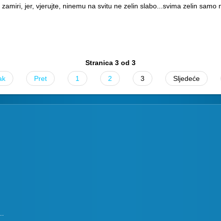
e zamiri, jer, vjerujte, ninemu na svitu ne zelin slabo...svima zelin samo 
Stranica 3 od 3
ak
Pret
1
2
3
Sljedeće
..