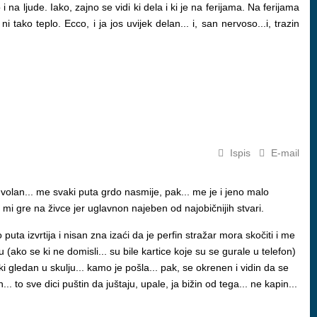
 na ljude. Iako, zajno se vidi ki dela i ki je na ferijama. Na ferijama
i tako teplo. Ecco, i ja jos uvijek delan... i, san nervoso...i, trazin
Ispis
E-mail
 volan... me svaki puta grdo nasmije, pak... me je i jeno malo
to mi gre na živce jer uglavnon najeben od najobičnijih stvari.
 puta izvrtija i nisan zna izaći da je perfin stražar mora skočiti i me
icu (ako se ki ne domisli... su bile kartice koje su se gurale u telefon)
i gledan u skulju... kamo je pošla... pak, se okrenen i vidin da se
. to sve dici puštin da juštaju, upale, ja bižin od tega... ne kapin...