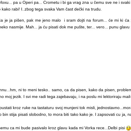
refoxu... pa u Operi pa... Crometu i bi ga vrag zna u čemu sve ne i svaki
ušto kako rabi! I..zbog tega svaka Vam čast dečki na trudu.
ća je ja pišen, pak me jeno malo i sram dojti na forum... će mi ki ća za
oneko nasmije. Mah... ja ću pisati dok me pušte, ter... vero... punu glav
mnu...hm, ni to meni tesko.. samo, ca da pisen, kako da pisen, problem j
 samo moj jezik. I svi me radi tega zajebavaju, i na poslu mi lektoriraju mai
pustati kroz ruke na tastaturu svoj munjeni tok misli, jednostavno...mora 
ko bin stija pisati slobodno, to mora biti tako kako je. I zapsovati cu ja, n
onemu ca mi bude pasivalo kroz glavu kada mi Vorka rece...Delbi pisi