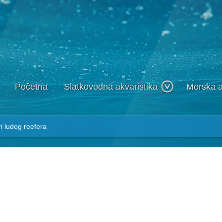
Početna
Slatkovodna akvaristika
Morska a
 ludog reefera