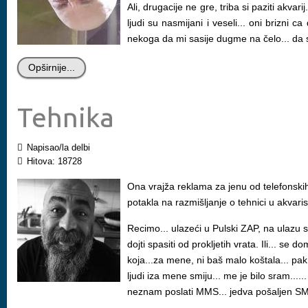
Ali, drugacije ne gre, triba si paziti akvar
ljudi su nasmijani i veseli... oni brizni c
nekoga da mi sasije dugme na čelo... da s
Opširnije...
Tehnika
Napisao/la delbi
Hitova: 18728
Ona vrajža reklama za jenu od telefonskih 
potakla na razmišljanje o tehnici u akvarist
Recimo... ulazeći u Pulski ZAP, na ulazu su 
dojti spasiti od prokljetih vrata. Ili... se 
koja...za mene, ni baš malo koštala... pak.
ljudi iza mene smiju... me je bilo sram.....
neznam poslati MMS... jedva pošaljen SMS