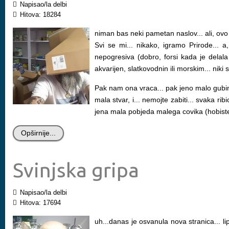
Napisao/la delbi
Hitova: 18284
niman bas neki pametan naslov... ali, ovo
Svi se mi... nikako, igramo Prirode... 
nepogresiva (dobro, forsi kada je delal
akvarijen, slatkovodnin ili morskim... niki
Pak nam ona vraca... pak jeno malo gubimo
mala stvar, i... nemojte zabiti... svaka r
jena mala pobjeda malega covika (hobiste
Opširnije...
Svinjska gripa
Napisao/la delbi
Hitova: 17694
uh...danas je osvanula nova stranica... lipi