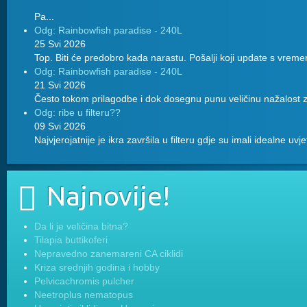
Pa...
Odg: Rainbowfish paradise - 240L
25 Svi 2026
Top. Biti će predobro kada narastu. Pošalji koji update s vreme
Odg: Rainbowfish paradise - 240L
21 Svi 2026
Često tokom prilagodbe i dok dosegnu punu veličinu nažalost z
Odg: ribe u filteru??
09 Svi 2026
Najvjerojatnije je ikra završila u filteru gdje su imali idealne uvj
Najnovije!
Da li je veličina bitna?
Tilapia buttikoferi
Nepravedno zanemareni CA ciklidi
Kriza srednjih godina i hobby
Pelvicachromis pulcher
Neetroplus nematopus