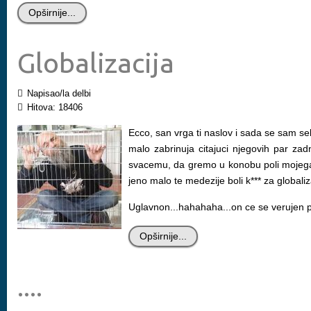
Opširnije...
Globalizacija
Napisao/la delbi
Hitova: 18406
Ecco, san vrga ti naslov i sada se sam se
malo zabrinuja citajuci njegovih par za
svacemu, da gremo u konobu poli mojega tas
jeno malo te medezije boli k*** za globaliz
Uglavnon...hahahaha...on ce se verujen prep
Opširnije...
....