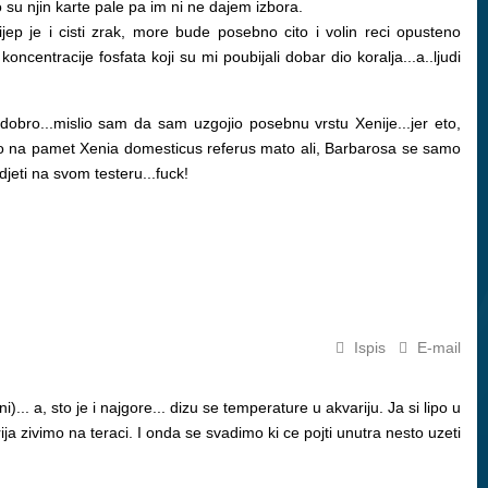
su njin karte pale pa im ni ne dajem izbora.
ep je i cisti zrak, more bude posebno cito i volin reci opusteno
entracije fosfata koji su mi poubijali dobar dio koralja...a..ljudi
bro...mislio sam da sam uzgojio posebnu vrstu Xenije...jer eto,
palo na pamet Xenia domesticus referus mato ali, Barbarosa se samo
djeti na svom testeru...fuck!
Ispis
E-mail
)... a, sto je i najgore... dizu se temperature u akvariju. Ja si lipo u
rija zivimo na teraci. I onda se svadimo ki ce pojti unutra nesto uzeti