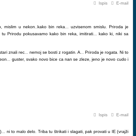
Ispis
E-mail
to, mislim u nekon..kako bin reka... uzvisenom smislu. Priroda je
u Prirodu pokusavamo kako bin reka, imitirati... kako ki, niki sa
znali rec... nemoj se bosti z rogatin. A... Priroda je rogata. Ni to
eleon... guster, svako novo bice ca nan se zleze, jeno je novo cudo i
Ispis
E-mail
. ni to malo delo. Triba tu štrikati i slagati, pak provati u IE (vrajži