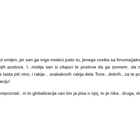
bi smijen, jer san ga vrga misleci justo tu, jenega covika sa foruma(ja
dnjih postova. I...mislija san si citajuci te postove da ga zovnem..
ta piti vino, i rakije....svakakovih rakija dela Tone...dobrih...ca te po
aciju!
oznati...ni to globalizacija can bin ja pisa o njoj, to je nika...druga, d