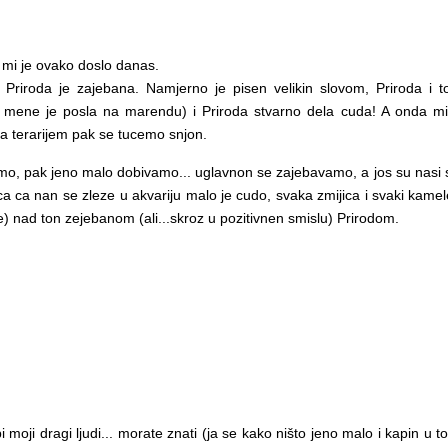
 mi je ovako doslo danas.
a, Priroda je zajebana. Namjerno je pisen velikin slovom, Priroda i 
a mene je posla na marendu) i Priroda stvarno dela cuda! A onda mi t
 sa terarijem pak se tucemo snjon.
, pak jeno malo dobivamo... uglavnon se zajebavamo, a jos su nasi stari 
ibica ca nan se zleze u akvariju malo je cudo, svaka zmijica i svaki kam
) nad ton zejebanom (ali...skroz u pozitivnen smislu) Prirodom.
 moji dragi ljudi... morate znati (ja se kako ništo jeno malo i kapin u to)..