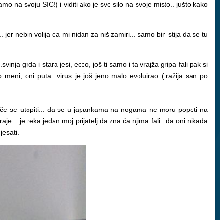
mo na svoju SIC!) i viditi ako je sve silo na svoje misto.. jušto kako
. jer nebin volija da mi nidan za niš zamiri... samo bin stija da se tu
vinja grda i stara jesi, ecco, još ti samo i ta vrajža gripa fali pak si
o meni, oni puta...virus je još jeno malo evoluirao (tražija san po
ač..če se utopiti... da se u japankama na nogama ne moru popeti na
aje....je reka jedan moj prijatelj da zna ća njima fali...da oni nikada
jesati.