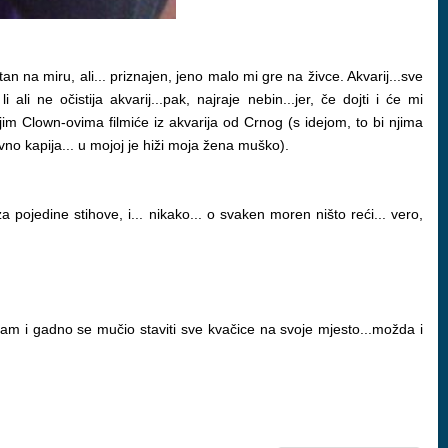
tan na miru, ali... priznajen, jeno malo mi gre na živce. Akvarij...sve
i ali ne očistija akvarij...pak, najraje nebin...jer, če dojti i će mi
mojim Clown-ovima filmiće iz akvarija od Crnog (s idejom, to bi njima
odavno kapija... u mojoj je hiži moja žena muško).
pojedine stihove, i... nikako... o svaken moren ništo reći... vero,
sam i gadno se mučio staviti sve kvačice na svoje mjesto...možda i