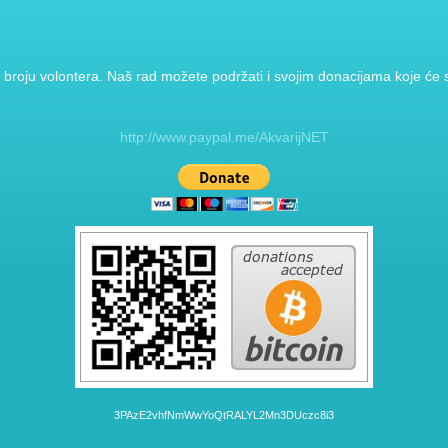
broju volontera. Naš rad možete podržati i svojim donacijama koje će se
http://www.paypal.me/AkvarijNET
3PAzE2vhfNmWwYoQtRALYL2Mn3DUczc8i3