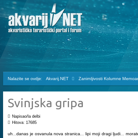
Nalazite se ovdje:
Akvarij.NET
Zanimljivosti
Kolumne
Memoari
Svinjska gripa
Napisao/la delbi
Hitova: 17685
uh...danas je osvanula nova stranica... lipi moji dragi ljudi... morate