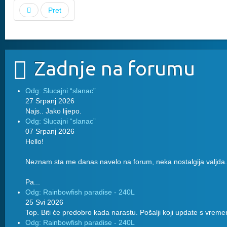
Pret
Zadnje na forumu
Odg: Slucajni “slanac”
27 Srpanj 2026
Najs.. Jako lijepo.
Odg: Slucajni “slanac”
07 Srpanj 2026
Hello!
Neznam sta me danas navelo na forum, neka nostalgija valjda.
Pa...
Odg: Rainbowfish paradise - 240L
25 Svi 2026
Top. Biti će predobro kada narastu. Pošalji koji update s vreme
Odg: Rainbowfish paradise - 240L