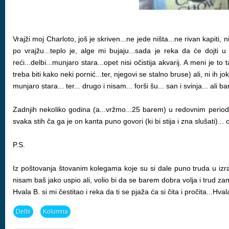
Vrajži moj Charloto, još je skriven...ne jede ništa...ne rivan kapiti,
po vrajžu...teplo je, alge mi bujaju...sada je reka da će dojti u Pul
reći...delbi...munjaro stara...opet nisi očistija akvarij. A meni je
treba biti kako neki pornić...ter, njegovi se stalno bruse) ali, ni ih 
munjaro stara... ter... drugo i nisam... forši šu... san i svinja... ali 
Zadnjih nekoliko godina (a...vržmo...25 barem) u redovnim periodim
svaka stih ča ga je on kanta puno govori (ki bi stija i zna slušati)...
P.S.
Iz poštovanja štovanim kolegama koje su si dale puno truda u izra
nisam baš jako uspio ali, volio bi da se barem dobra volja i trud zam
Hvala B. si mi čestitao i reka da ti se pjaža ća si čita i pročita...Hval
Delbi
Kolumna