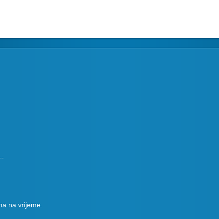
..
na na vrijeme.