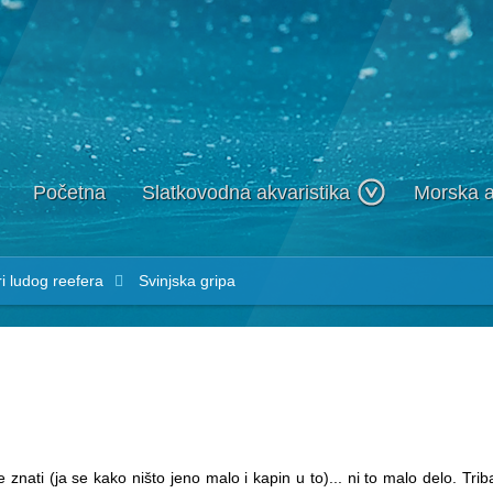
Početna
Slatkovodna akvaristika
Morska a
 ludog reefera
Svinjska gripa
 znati (ja se kako ništo jeno malo i kapin u to)... ni to malo delo. Triba 