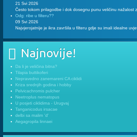
21 Svi 2026
Često tokom prilagodbe i dok dosegnu punu veličinu nažalost z
Odg: ribe u filteru??
09 Svi 2026
Najvjerojatnije je ikra završila u filteru gdje su imali idealne uvj
Najnovije!
Da li je veličina bitna?
Tilapia buttikoferi
Nepravedno zanemareni CA ciklidi
Kriza srednjih godina i hobby
Pelvicachromis pulcher
Neetroplus nematopus
U posjeti ciklidima - Urugvaj
Tanganicodus irsacae
delbi sa malim 'd'
Aegagropila linnaei