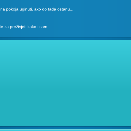
na pokoja uginuti, ako do tada ostanu...
ete za preživjeti kako i sam...