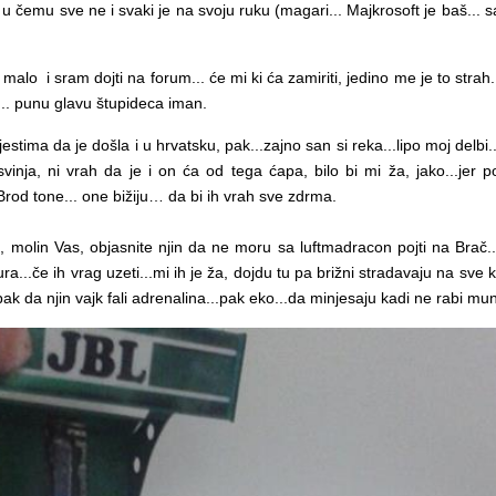
u čemu sve ne i svaki je na svoju ruku (magari... Majkrosoft je baš... sa
alo i sram dojti na forum... će mi ki ća zamiriti, jedino me je to strah..
o... punu glavu štupideca iman.
estima da je došla i u hrvatsku, pak...zajno san si reka...lipo moj delbi...s
svinja, ni vrah da je i on ća od tega ćapa, bilo bi mi ža, jako...jer p
 Brod tone... one bižiju… da bi ih vrah sve zdrma.
ha, molin Vas, objasnite njin da ne moru sa luftmadracon pojti na Br
ra...če ih vrag uzeti...mi ih je ža, dojdu tu pa brižni stradavaju na sve kr
pak da njin vajk fali adrenalina...pak eko...da minjesaju kadi ne rabi mun