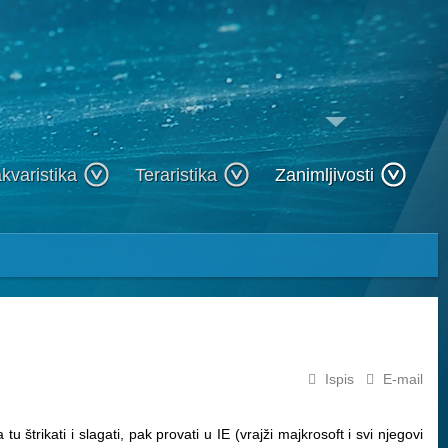
kvaristika
Teraristika
Zanimljivosti
Ispis
E-mail
tu štrikati i slagati, pak provati u IE (vrajži majkrosoft i svi njegovi