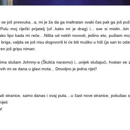
 ni se još presvuka...a, mi je ža da ga maltratan svaki čas pak ga još puš
u moj riječki prijatelj (uf...kako mi je drag) i... sve si mislin...bin l
 to tako lipo kada mi reče....Ništa od nekih novosti, jedino eto, puštam 
jok briga, valjda se još nisu dogovorili ki će biti muško u hiži (ja san to 
baren još gripu niman.
a slušam Johnny-a (Štulića naravno) i...uvijek slušajući, hvatan se za 
 ovih mi se dana u glavi mota... Dovoljno je jedna riječ!
di stranice, samo danas i ovaj puta....u čast nove stranice, pokušao 
ijeti
a!