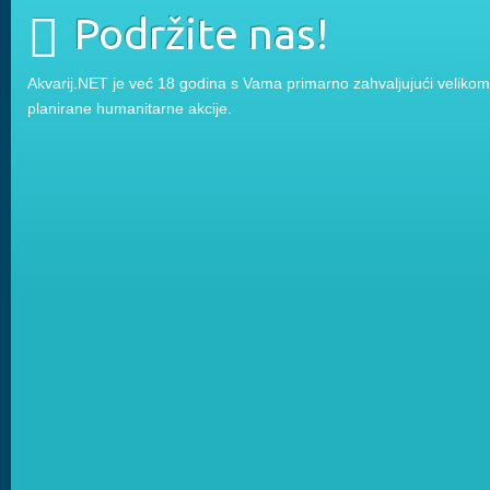
Podržite nas!
Akvarij.NET je već 18 godina s Vama primarno zahvaljujući velikom 
planirane humanitarne akcije.