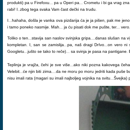
produkti) pa u Firefoxu... pa u Operi pa... Crometu i bi ga vrag zna 
rabi! I..zbog tega svaka Vam čast dečki na trudu.
I...hahaha, došla je vanka ova pizdarija ća je ja pišen, pak me jeno m
i tamo poneko nasmije. Mah... ja ću pisati dok me pušte, ter... ver
Toliko o ten...stavija san naslov svinjska gripa....danas slušan na vij
kompletan. I, san se zamislija...pa, naš dragi DrIvo...on vero ni 
Googletu...jušto se tako to reče)... sa svinja je pasa na pantigane.
Teplinja je vrajža, čehi je sve više...ako niki pozna kakovega če
Velebit...će njin biti zima....da ne moru po moru jedriti kada puše bu
nisu imali rata (magari su imali najboljeg vojnika na svitu...Švejka) 