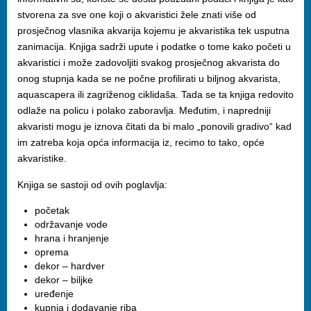
stvorena za sve one koji o akvaristici žele znati više od
prosječnog vlasnika akvarija kojemu je akvaristika tek usputna
zanimacija. Knjiga sadrži upute i podatke o tome kako početi u
akvaristici i može zadovoljiti svakog prosječnog akvarista do
onog stupnja kada se ne počne profilirati u biljnog akvarista,
aquascapera ili zagriženog ciklidaša. Tada se ta knjiga redovito
odlaže na policu i polako zaboravlja. Međutim, i napredniji
akvaristi mogu je iznova čitati da bi malo „ponovili gradivo“ kad
im zatreba koja opća informacija iz, recimo to tako, opće
akvaristike.
Knjiga se sastoji od ovih poglavlja:
početak
održavanje vode
hrana i hranjenje
oprema
dekor – hardver
dekor – biljke
uređenje
kupnja i dodavanje riba