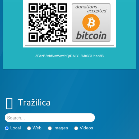
3PAzE2vhfNmWwYoQtRALYL2Mn3DUczc8i3
Tražilica
Local
Web
Images
Videos