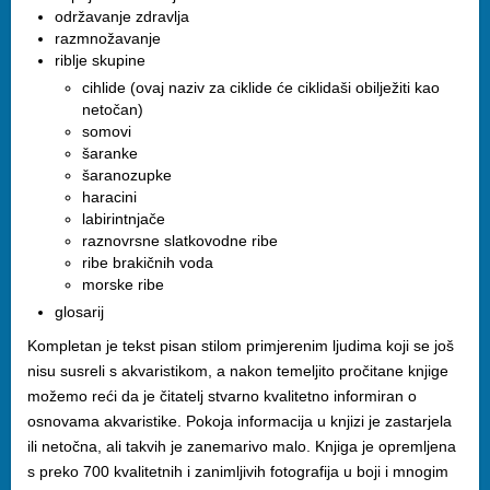
održavanje zdravlja
razmnožavanje
riblje skupine
cihlide (ovaj naziv za ciklide će ciklidaši obilježiti kao
netočan)
somovi
šaranke
šaranozupke
haracini
labirintnjače
raznovrsne slatkovodne ribe
ribe brakičnih voda
morske ribe
glosarij
Kompletan je tekst pisan stilom primjerenim ljudima koji se još
nisu susreli s akvaristikom, a nakon temeljito pročitane knjige
možemo reći da je čitatelj stvarno kvalitetno informiran o
osnovama akvaristike. Pokoja informacija u knjizi je zastarjela
ili netočna, ali takvih je zanemarivo malo. Knjiga je opremljena
s preko 700 kvalitetnih i zanimljivih fotografija u boji i mnogim