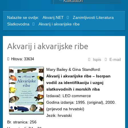
Kalkulatori
Nalazite se ovdje:
Akvarij.NET
Zanimljivosti
Literatura
Slatkovodna
Akvarij i akvarijske ribe
Akvarij i akvarijske ribe
Hitova: 33634
Ispis
E-mail
Mary Bailey & Gina Standford:
Akvarij i akvarijske ribe – Iscrpan
vodič za identifikaciju i uzgoj
slatkovodnih i morskih riba
Izdavač: LEO commerce
Godina izdanja: 1995. (original), 2000.
(prijevod na hrvatski)
Jezik: hrvatski
Br. stranica: 256