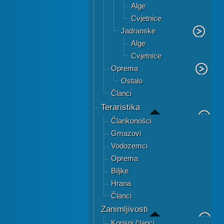
Alge
Cvjetnice
Jadranske
Alge
Cvjetnice
Oprema
Ostalo
Članci
Teraristika
Člankonošci
Gmazovi
Vodozemci
Oprema
Biljke
Hrana
Članci
Zanimljivosti
Korisni članci