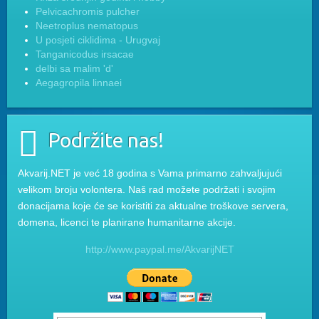
Pelvicachromis pulcher
Neetroplus nematopus
U posjeti ciklidima - Urugvaj
Tanganicodus irsacae
delbi sa malim 'd'
Aegagropila linnaei
Podržite nas!
Akvarij.NET je već 18 godina s Vama primarno zahvaljujući
velikom broju volontera. Naš rad možete podržati i svojim
donacijama koje će se koristiti za aktualne troškove servera,
domena, licenci te planirane humanitarne akcije.
http://www.paypal.me/AkvarijNET