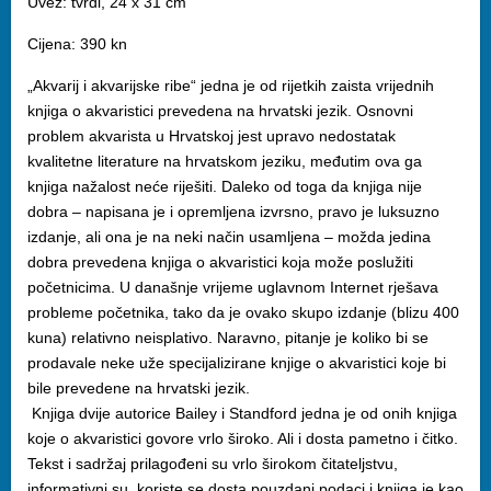
Uvez: tvrdi, 24 x 31 cm
Cijena: 390 kn
„Akvarij i akvarijske ribe“ jedna je od rijetkih zaista vrijednih
knjiga o akvaristici prevedena na hrvatski jezik. Osnovni
problem akvarista u Hrvatskoj jest upravo nedostatak
kvalitetne literature na hrvatskom jeziku, međutim ova ga
knjiga nažalost neće riješiti. Daleko od toga da knjiga nije
dobra – napisana je i opremljena izvrsno, pravo je luksuzno
izdanje, ali ona je na neki način usamljena – možda jedina
dobra prevedena knjiga o akvaristici koja može poslužiti
početnicima. U današnje vrijeme uglavnom Internet rješava
probleme početnika, tako da je ovako skupo izdanje (blizu 400
kuna) relativno neisplativo. Naravno, pitanje je koliko bi se
prodavale neke uže specijalizirane knjige o akvaristici koje bi
bile prevedene na hrvatski jezik.
Knjiga dvije autorice Bailey i Standford jedna je od onih knjiga
koje o akvaristici govore vrlo široko. Ali i dosta pametno i čitko.
Tekst i sadržaj prilagođeni su vrlo širokom čitateljstvu,
informativni su, koriste se dosta pouzdani podaci i knjiga je kao