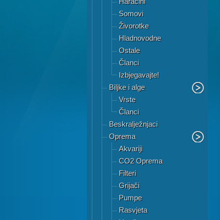
Haracini
Somovi
Živorotke
Hladnovodne
Ostale
Članci
Izbjegavajte!
Biljke i alge
Vrste
Članci
Beskralježnjaci
Oprema
Akvariji
CO2 Oprema
Filteri
Grijači
Pumpe
Rasvjeta