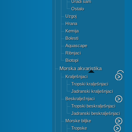
Uradi sam
Ostalo
Uzgoj
Hrana
Kemija
Bolesti
Aquascape
Ribnjaci
Biotopi
Morska akvaristika
Kralješnjaci
Tropski kralješnjaci
Jadranski kralješnjaci
Beskralježnjaci
Tropski beskralješnjaci
Jadranski beskralješnjaci
Morske biljke
Tropske