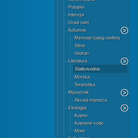
Putopisi
Intervjui
Uradi sam
Kolumne
Memoari ludog reefera
Stina
Vedran
Literatura
Slatkovodna
Morska
Teraristika
Mjesečnik
Akvarij mjeseca
Ekologija
Kopno
Kopnene vode
More