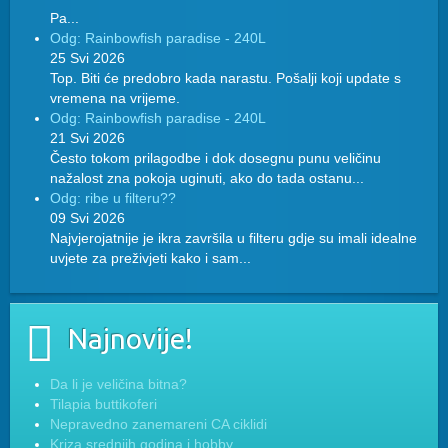
Pa...
Odg: Rainbowfish paradise - 240L
25 Svi 2026
Top. Biti će predobro kada narastu. Pošalji koji update s
vremena na vrijeme.
Odg: Rainbowfish paradise - 240L
21 Svi 2026
Često tokom prilagodbe i dok dosegnu punu veličinu
nažalost zna pokoja uginuti, ako do tada ostanu...
Odg: ribe u filteru??
09 Svi 2026
Najvjerojatnije je ikra završila u filteru gdje su imali idealne
uvjete za preživjeti kako i sam...
Najnovije!
Da li je veličina bitna?
Tilapia buttikoferi
Nepravedno zanemareni CA ciklidi
Kriza srednjih godina i hobby