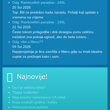
Odg: Rainbowfish paradise - 240L
25 Svi 2026
Top. Biti će predobro kada narastu. Pošalji koji update s
vremena na vrijeme.
Odg: Rainbowfish paradise - 240L
21 Svi 2026
Često tokom prilagodbe i dok dosegnu punu veličinu
nažalost zna pokoja uginuti, ako do tada ostanu...
Odg: ribe u filteru??
09 Svi 2026
Najvjerojatnije je ikra završila u filteru gdje su imali idealne
uvjete za preživjeti kako i sam...
Najnovije!
Da li je veličina bitna?
Tilapia buttikoferi
Nepravedno zanemareni CA ciklidi
Kriza srednjih godina i hobby
Pelvicachromis pulcher