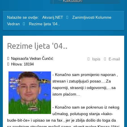
Kalkulatori
Nalazite se ovdje:
Akvarij.NET
Zanimljivosti
Kolumne
Vedran
Rezime ljeta '04..
Rezime ljeta '04..
Napisao/la Vedran Čunčić
Ispis
E-mail
Hitova: 18194
- Konačno sam promijenio naporan ,
stresan i zatupljujući posao….Za
naporniji, strasniji i odgovorniji,…sa
istom plaćom…
- Konačno sam se pokrenuo iz nekog
učmalog, polutupog stanja «kako-
bude-bit-će» i upisao se na fax , jer je zbilja došlo do toga da
sa srednjom stručnom možeš samo glumit malog Kineza (čitaj