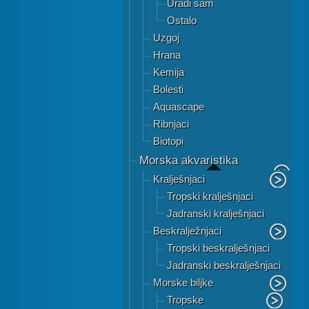
Uradi sam
Ostalo
Uzgoj
Hrana
Kemija
Bolesti
Aquascape
Ribnjaci
Biotopi
Morska akvaristika
Kralješnjaci
Tropski kralješnjaci
Jadranski kralješnjaci
Beskralježnjaci
Tropski beskralješnjaci
Jadranski beskralješnjaci
Morske biljke
Tropske