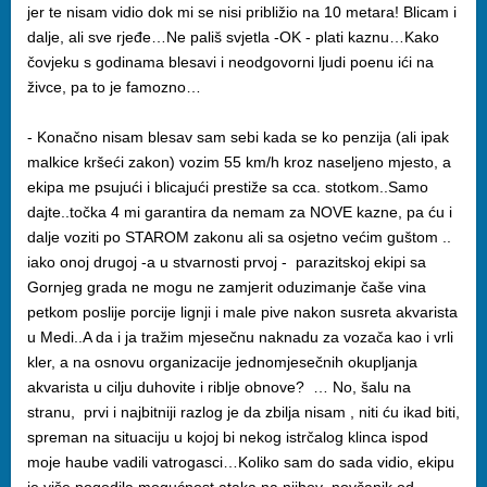
jer te nisam vidio dok mi se nisi približio na 10 metara! Blicam i
dalje, ali sve rjeđe…Ne pališ svjetla -OK - plati kaznu…Kako
čovjeku s godinama blesavi i neodgovorni ljudi poenu ići na
živce, pa to je famozno…
- Konačno nisam blesav sam sebi kada se ko penzija (ali ipak
malkice kršeći zakon) vozim 55 km/h kroz naseljeno mjesto, a
ekipa me psujući i blicajući prestiže sa cca. stotkom..Samo
dajte..točka 4 mi garantira da nemam za NOVE kazne, pa ću i
dalje voziti po STAROM zakonu ali sa osjetno većim guštom ..
iako onoj drugoj -a u stvarnosti prvoj - parazitskoj ekipi sa
Gornjeg grada ne mogu ne zamjerit oduzimanje čaše vina
petkom poslije porcije lignji i male pive nakon susreta akvarista
u Medi..A da i ja tražim mjesečnu naknadu za vozača kao i vrli
kler, a na osnovu organizacije jednomjesečnih okupljanja
akvarista u cilju duhovite i riblje obnove? … No, šalu na
stranu, prvi i najbitniji razlog je da zbilja nisam , niti ću ikad biti,
spreman na situaciju u kojoj bi nekog istrčalog klinca ispod
moje haube vadili vatrogasci…Koliko sam do sada vidio, ekipu