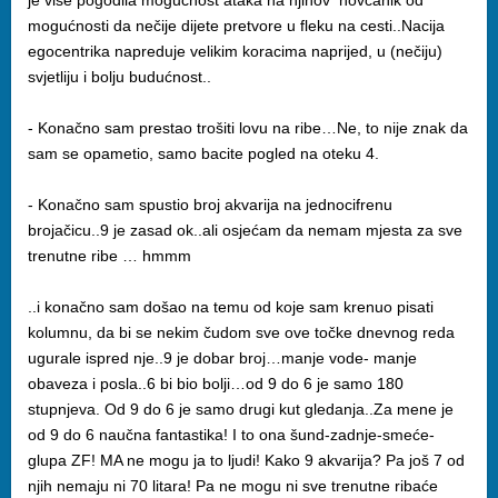
je više pogodila mogućnost ataka na njihov novčanik od
mogućnosti da nečije dijete pretvore u fleku na cesti..Nacija
egocentrika napreduje velikim koracima naprijed, u (nečiju)
svjetliju i bolju budućnost..
- Konačno sam prestao trošiti lovu na ribe…Ne, to nije znak da
sam se opametio, samo bacite pogled na oteku 4.
- Konačno sam spustio broj akvarija na jednocifrenu
brojačicu..9 je zasad ok..ali osjećam da nemam mjesta za sve
trenutne ribe … hmmm
..i konačno sam došao na temu od koje sam krenuo pisati
kolumnu, da bi se nekim čudom sve ove točke dnevnog reda
ugurale ispred nje..9 je dobar broj…manje vode- manje
obaveza i posla..6 bi bio bolji…od 9 do 6 je samo 180
stupnjeva. Od 9 do 6 je samo drugi kut gledanja..Za mene je
od 9 do 6 naučna fantastika! I to ona šund-zadnje-smeće-
glupa ZF! MA ne mogu ja to ljudi! Kako 9 akvarija? Pa još 7 od
njih nemaju ni 70 litara! Pa ne mogu ni sve trenutne ribaće