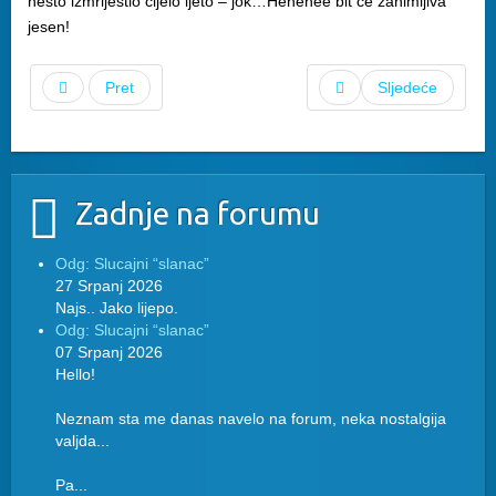
nešto izmrijestio cijelo ljeto – jok…Hehehee bit će zanimljiva
jesen!
Pret
Sljedeće
Zadnje na forumu
Odg: Slucajni “slanac”
27 Srpanj 2026
Najs.. Jako lijepo.
Odg: Slucajni “slanac”
07 Srpanj 2026
Hello!
Neznam sta me danas navelo na forum, neka nostalgija
valjda...
Pa...