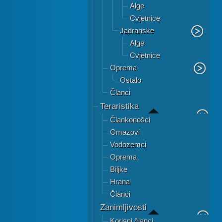
Alge
Cvjetnice
Jadranske
Alge
Cvjetnice
Oprema
Ostalo
Članci
Teraristika
Člankonošci
Gmazovi
Vodozemci
Oprema
Biljke
Hrana
Članci
Zanimljivosti
Korisni članci