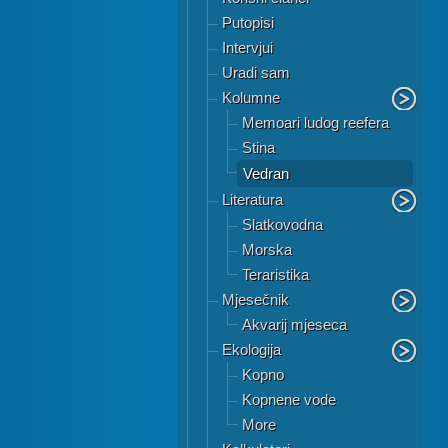
Putopisi
Intervjui
Uradi sam
Kolumne
Memoari ludog reefera
Stina
Vedran
Literatura
Slatkovodna
Morska
Teraristika
Mjesečnik
Akvarij mjeseca
Ekologija
Kopno
Kopnene vode
More