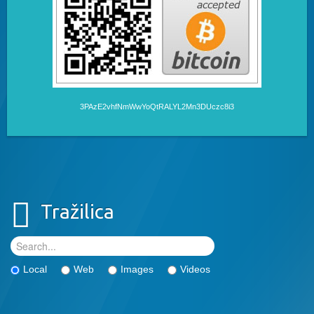
3PAzE2vhfNmWwYoQtRALYL2Mn3DUczc8i3
Tražilica
Local
Web
Images
Videos