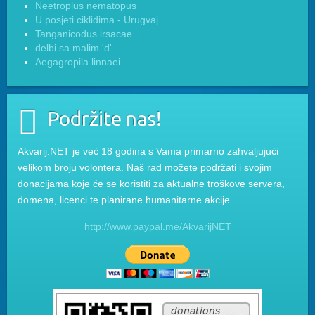
Neetroplus nematopus
U posjeti ciklidima - Urugvaj
Tanganicodus irsacae
delbi sa malim 'd'
Aegagropila linnaei
Podržite nas!
Akvarij.NET je već 18 godina s Vama primarno zahvaljujući
velikom broju volontera. Naš rad možete podržati i svojim
donacijama koje će se koristiti za aktualne troškove servera,
domena, licenci te planirane humanitarne akcije.
http://www.paypal.me/AkvarijNET