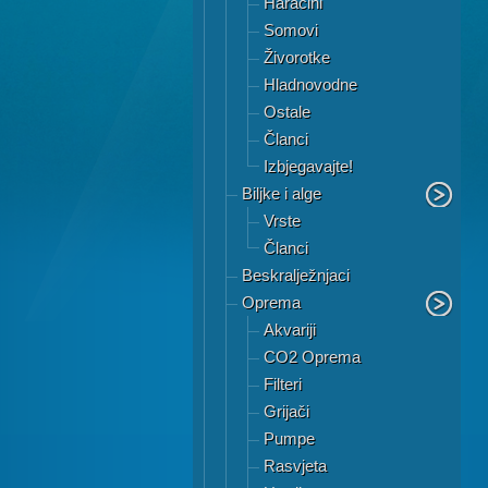
Haracini
Somovi
Živorotke
Hladnovodne
Ostale
Članci
Izbjegavajte!
Biljke i alge
Vrste
Članci
Beskralježnjaci
Oprema
Akvariji
CO2 Oprema
Filteri
Grijači
Pumpe
Rasvjeta