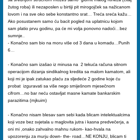
žutog roba) ili nezaposlen u birtiji pit mirogojček sa nažicanom
lovom i na sve oko sebe konstantno srat… Treća sreća kažu…
Ako posustanem samo ću bacit pogled na uplatnicu kojom
sam platio prvu godinu, pa će mi volja ponovno nadoći…bez
sumnje..
- Konačno sam bio na moru više od 3 dana u komadu…Punih
6…
- Konačno sam izašao iz minusa na 2 tekuća računa sitnom
operacijom dizanja sindikalnog kredita sa malom kamatom, ali
koji mi je ipak zatukao plaću za sljedeće 2 godine koje ću
probat izguravati sa više nego smiješnom mjesečnom
cifrom…no bar neću ostavljat masne kamate bankarskim
parazitima (mjkuim)
- Konačno nisam blesav sam sebi kada blicam intelektualcima
koji voze bez svjetala u maglovita jutra i kasna predvečerja, a
oni mi ,onako zahvalno mahnu rukom- kao-hvala na
upozorenju za murju down- the- road…NE KONJU, blicam ti