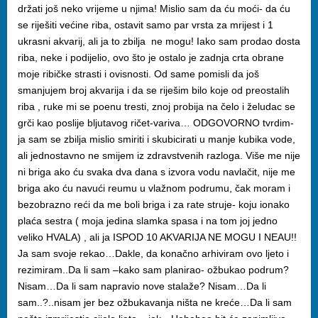
držati još neko vrijeme u njima! Mislio sam da ću moći- da ću
se riješiti većine riba, ostavit samo par vrsta za mrijest i 1
ukrasni akvarij, ali ja to zbilja ne mogu! Iako sam prodao dosta
riba, neke i podijelio, ovo što je ostalo je zadnja crta obrane
moje ribičke strasti i ovisnosti. Od same pomisli da još
smanjujem broj akvarija i da se riješim bilo koje od preostalih
riba , ruke mi se poenu tresti, znoj probija na čelo i želudac se
grči kao poslije bljutavog ričet-variva… ODGOVORNO tvrdim-
ja sam se zbilja mislio smiriti i skubicirati u manje kubika vode,
ali jednostavno ne smijem iz zdravstvenih razloga. Više me nije
ni briga ako ću svaka dva dana s izvora vodu navlačit, nije me
briga ako ću navući reumu u vlažnom podrumu, čak moram i
bezobrazno reći da me boli briga i za rate struje- koju ionako
plaća sestra ( moja jedina slamka spasa i na tom joj jedno
veliko HVALA) , ali ja ISPOD 10 AKVARIJA NE MOGU I NEAU!!
Ja sam svoje rekao…Dakle, da konačno arhiviram ovo ljeto i
rezimiram..Da li sam –kako sam planirao- ožbukao podrum?
Nisam…Da li sam napravio nove stalaže? Nisam…Da li
sam..?..nisam jer bez ožbukavanja ništa ne kreće…Da li sam