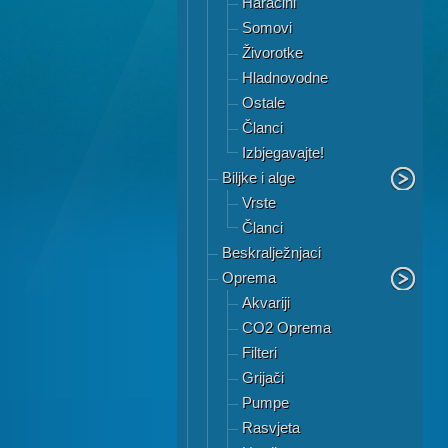
Haracini
Somovi
Živorotke
Hladnovodne
Ostale
Članci
Izbjegavajte!
Biljke i alge
Vrste
Članci
Beskralježnjaci
Oprema
Akvariji
CO2 Oprema
Filteri
Grijači
Pumpe
Rasvjeta