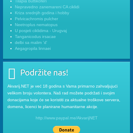
Tilapia buttikoferi
Nepravedno zanemareni CA ciklidi
Kriza srednjih godina i hobby
Pelvicachromis pulcher
Neetroplus nematopus
U posjeti ciklidima - Urugvaj
Tanganicodus irsacae
delbi sa malim 'd'
Aegagropila linnaei
Podržite nas!
Akvarij.NET je već 18 godina s Vama primarno zahvaljujući
velikom broju volontera. Naš rad možete podržati i svojim
donacijama koje će se koristiti za aktualne troškove servera,
domena, licenci te planirane humanitarne akcije.
http://www.paypal.me/AkvarijNET