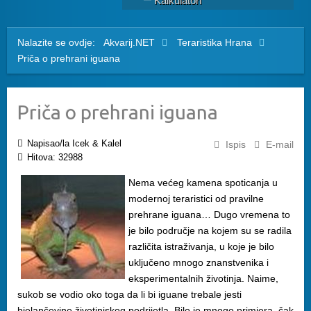
Kalkulatori
Nalazite se ovdje:
Akvarij.NET
Teraristika
Hrana
Priča o prehrani iguana
Priča o prehrani iguana
Napisao/la Icek & Kalel
Ispis
E-mail
Hitova: 32988
Nema većeg kamena spoticanja u
modernoj teraristici od pravilne
prehrane iguana… Dugo vremena to
je bilo područje na kojem su se radila
različita istraživanja, u koje je bilo
uključeno mnogo znanstvenika i
eksperimentalnih životinja. Naime,
sukob se vodio oko toga da li bi iguane trebale jesti
bjelančevine životinjskog podrijetla. Bilo je mnogo primjera, čak