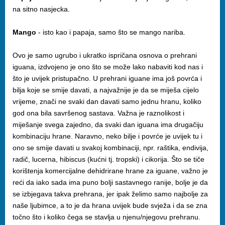
na sitno nasjecka.
Mango
- isto kao i papaja, samo što se mango nariba.
Ovo je samo ugrubo i ukratko ispričana osnova o prehrani
iguana, izdvojeno je ono što se može lako nabaviti kod nas i
što je uvijek pristupačno. U prehrani iguane ima još povrća i
bilja koje se smije davati, a najvažnije je da se miješa cijelo
vrijeme, znači ne svaki dan davati samo jednu hranu, koliko
god ona bila savršenog sastava. Važna je raznolikost i
miješanje svega zajedno, da svaki dan iguana ima drugačiju
kombinaciju hrane. Naravno, neko bilje i povrće je uvijek tu i
ono se smije davati u svakoj kombinaciji, npr. raštika, endivija,
radič, lucerna, hibiscus (kućni tj. tropski) i cikorija. Što se tiče
korištenja komercijalne dehidrirane hrane za iguane, važno je
reći da iako sada ima puno bolji sastavnego ranije, bolje je da
se izbjegava takva prehrana, jer ipak želimo samo najbolje za
naše ljubimce, a to je da hrana uvijek bude svježa i da se zna
točno što i koliko čega se stavlja u njenu/njegovu prehranu.