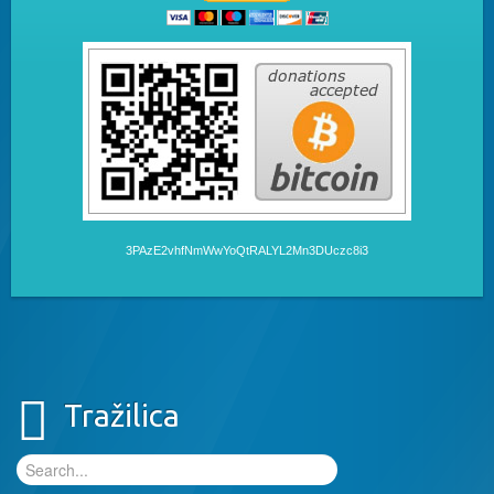
3PAzE2vhfNmWwYoQtRALYL2Mn3DUczc8i3
Tražilica