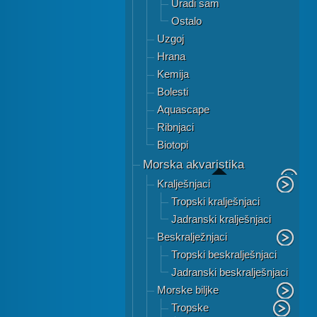
Uradi sam
Ostalo
Uzgoj
Hrana
Kemija
Bolesti
Aquascape
Ribnjaci
Biotopi
Morska akvaristika
Kralješnjaci
Tropski kralješnjaci
Jadranski kralješnjaci
Beskralježnjaci
Tropski beskralješnjaci
Jadranski beskralješnjaci
Morske biljke
Tropske