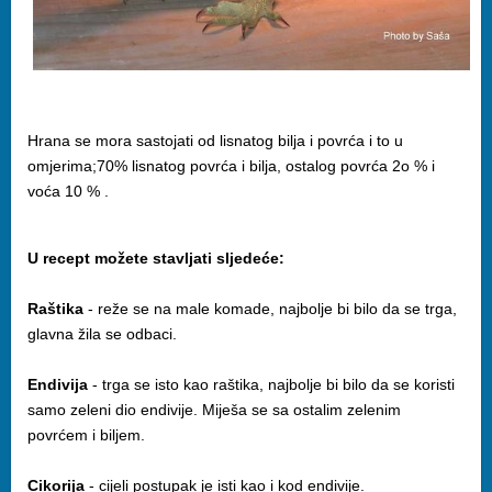
Hrana se mora sastojati od lisnatog bilja i povrća i to u
omjerima;70% lisnatog povrća i bilja, ostalog povrća 2o % i
voća 10 % .
U recept možete stavljati sljedeće:
Raštika
- reže se na male komade, najbolje bi bilo da se trga,
glavna žila se odbaci.
Endivija
- trga se isto kao raštika, najbolje bi bilo da se koristi
samo zeleni dio endivije. Miješa se sa ostalim zelenim
povrćem i biljem.
Cikorija
- cijeli postupak je isti kao i kod endivije.