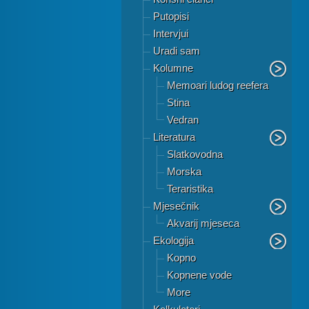
Putopisi
Intervjui
Uradi sam
Kolumne
Memoari ludog reefera
Stina
Vedran
Literatura
Slatkovodna
Morska
Teraristika
Mjesečnik
Akvarij mjeseca
Ekologija
Kopno
Kopnene vode
More