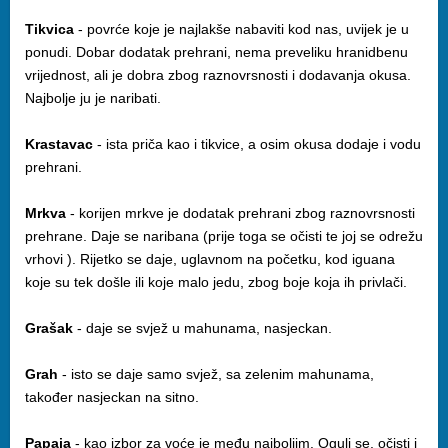
Tikvica
- povrće koje je najlakše nabaviti kod nas, uvijek je u
ponudi. Dobar dodatak prehrani, nema preveliku hranidbenu
vrijednost, ali je dobra zbog raznovrsnosti i dodavanja okusa.
Najbolje ju je naribati.
Krastavac
- ista priča kao i tikvice, a osim okusa dodaje i vodu
prehrani.
Mrkva
- korijen mrkve je dodatak prehrani zbog raznovrsnosti
prehrane. Daje se naribana (prije toga se očisti te joj se odrežu
vrhovi ). Rijetko se daje, uglavnom na početku, kod iguana
koje su tek došle ili koje malo jedu, zbog boje koja ih privlači.
Grašak
- daje se svjež u mahunama, nasjeckan.
Grah
- isto se daje samo svjež, sa zelenim mahunama,
također nasjeckan na sitno.
Papaja
- kao izbor za voće je među najboljim. Oguli se, očisti i