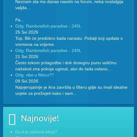
Neznam sta me danas navelo na forum, neka nostalgija
valjda...
Pa...
Odg: Rainbowfish paradise - 240L
25 Svi 2026
Top. Biti će predobro kada narastu. Pošalji koji update s
vremena na vrijeme.
Odg: Rainbowfish paradise - 240L
21 Svi 2026
Često tokom prilagodbe i dok dosegnu punu veličinu
nažalost zna pokoja uginuti, ako do tada ostanu...
Odg: ribe u filteru??
09 Svi 2026
Najvjerojatnije je ikra završila u filteru gdje su imali idealne
uvjete za preživjeti kako i sam...
Najnovije!
Da li je veličina bitna?