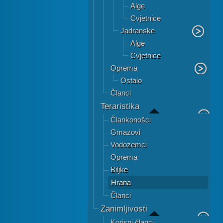
Alge
Cvjetnice
Jadranske
Alge
Cvjetnice
Oprema
Ostalo
Članci
Teraristika
Člankonošci
Gmazovi
Vodozemci
Oprema
Biljke
Hrana
Članci
Zanimljivosti
Korisni članci