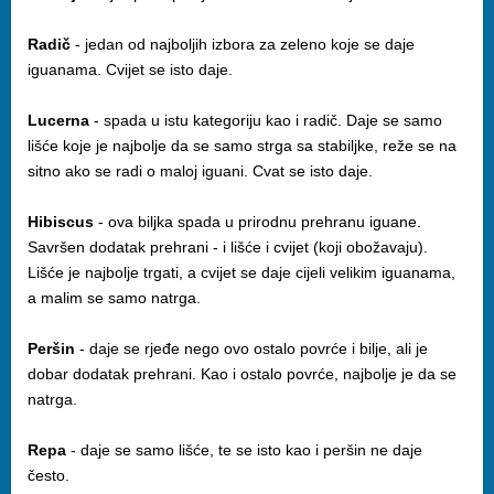
Radič
- jedan od najboljih izbora za zeleno koje se daje
iguanama. Cvijet se isto daje.
Lucerna
- spada u istu kategoriju kao i radič. Daje se samo
lišće koje je najbolje da se samo strga sa stabiljke, reže se na
sitno ako se radi o maloj iguani. Cvat se isto daje.
Hibiscus
- ova biljka spada u prirodnu prehranu iguane.
Savršen dodatak prehrani - i lišće i cvijet (koji obožavaju).
Lišće je najbolje trgati, a cvijet se daje cijeli velikim iguanama,
a malim se samo natrga.
Peršin
- daje se rjeđe nego ovo ostalo povrće i bilje, ali je
dobar dodatak prehrani. Kao i ostalo povrće, najbolje je da se
natrga.
Repa
- daje se samo lišće, te se isto kao i peršin ne daje
često.