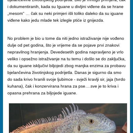
i dokumentiranih, kada su Iguane u divljini viđene da se hrane
„mesom“ … čak su neki primjeri išli toliko daleko da su iguane
viđene kako jedu mlade tek izlegle ptiće iz gnijezda.
No problem je bio u tome da niti jedno istraživanje nije vođeno
dulje od pet godina, što je vrijeme da se pojave prvi znakovi
nepravilnog hranjenja. Devedesetih godina napravljeno je vrlo
veliko i opsežno istraživanje na tu temu i došlo se do zaključka,
da su iguane isključivi biljojedi zbog manjka enzima za probavu
bjelančevina životinjskog podrijetla. Danas je sigurno da smo
do sada krivo hranili svoje ljubimce - svježi kravlji sir, jaja (tvrdo
kuhana), čak i konzervirana hrana za pse….sve je to kriva i
opasna prehrana za biljojede iguane.