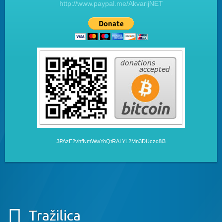
http://www.paypal.me/AkvarijNET
3PAzE2vhfNmWwYoQtRALYL2Mn3DUczc8i3
Tražilica