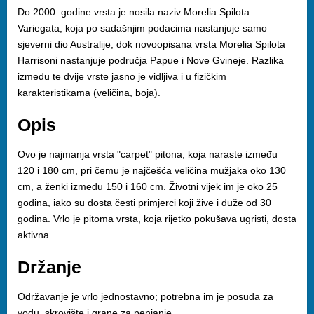
Do 2000. godine vrsta je nosila naziv Morelia Spilota
Variegata, koja po sadašnjim podacima nastanjuje samo
sjeverni dio Australije, dok novoopisana vrsta Morelia Spilota
Harrisoni nastanjuje područja Papue i Nove Gvineje. Razlika
između te dvije vrste jasno je vidljiva i u fizičkim
karakteristikama (veličina, boja).
Opis
Ovo je najmanja vrsta "carpet" pitona, koja naraste između
120 i 180 cm, pri čemu je najčešća veličina mužjaka oko 130
cm, a ženki između 150 i 160 cm. Životni vijek im je oko 25
godina, iako su dosta česti primjerci koji žive i duže od 30
godina. Vrlo je pitoma vrsta, koja rijetko pokušava ugristi, dosta
aktivna.
Držanje
Održavanje je vrlo jednostavno; potrebna im je posuda za
vodu, skrovište i grane za penjanje.