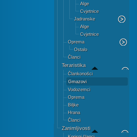
Alge
Cvjetnice
Jadranske
Alge
Cvjetnice
Oprema
Ostalo
Članci
Teraristika
Člankonošci
Gmazovi
Vodozemci
Oprema
Biljke
Hrana
Članci
Zanimljivosti
Korisni članci