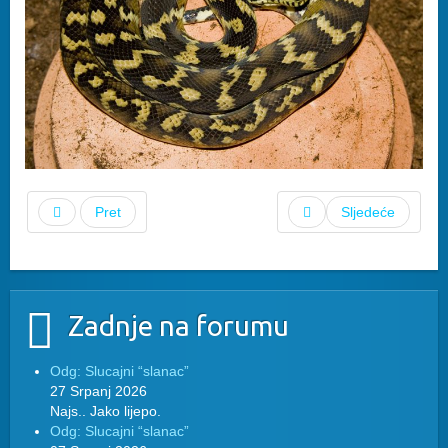
Pret
Sljedeće
Zadnje na forumu
Odg: Slucajni “slanac”
27 Srpanj 2026
Najs.. Jako lijepo.
Odg: Slucajni “slanac”