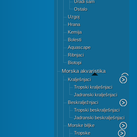
Uradi sam
Ostalo
Uzgoj
Hrana
Kemija
Bolesti
Aquascape
Ribnjaci
Biotopi
Morska akvaristika
Kralješnjaci
Tropski kralješnjaci
Jadranski kralješnjaci
Beskralježnjaci
Tropski beskralješnjaci
Jadranski beskralješnjaci
Morske biljke
Tropske