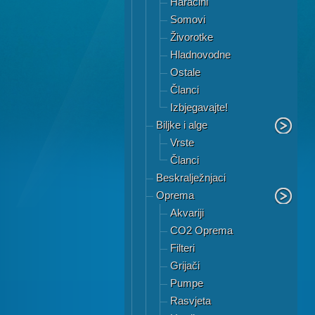
Haracini
Somovi
Živorotke
Hladnovodne
Ostale
Članci
Izbjegavajte!
Biljke i alge
Vrste
Članci
Beskralježnjaci
Oprema
Akvariji
CO2 Oprema
Filteri
Grijači
Pumpe
Rasvjeta