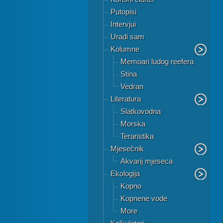
Putopisi
Intervjui
Uradi sam
Kolumne
Memoari ludog reefera
Stina
Vedran
Literatura
Slatkovodna
Morska
Teraristika
Mjesečnik
Akvarij mjeseca
Ekologija
Kopno
Kopnene vode
More