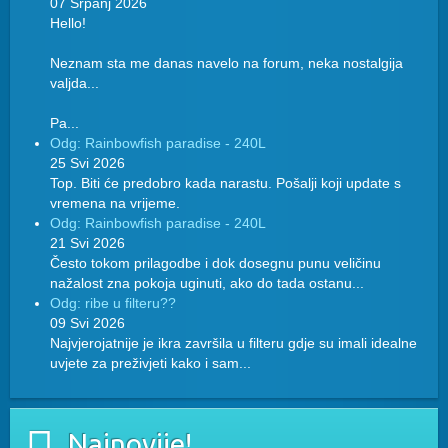
07 Srpanj 2026
Hello!
Neznam sta me danas navelo na forum, neka nostalgija
valjda...
Pa...
Odg: Rainbowfish paradise - 240L
25 Svi 2026
Top. Biti će predobro kada narastu. Pošalji koji update s
vremena na vrijeme.
Odg: Rainbowfish paradise - 240L
21 Svi 2026
Često tokom prilagodbe i dok dosegnu punu veličinu
nažalost zna pokoja uginuti, ako do tada ostanu...
Odg: ribe u filteru??
09 Svi 2026
Najvjerojatnije je ikra završila u filteru gdje su imali idealne
uvjete za preživjeti kako i sam...
Najnovije!