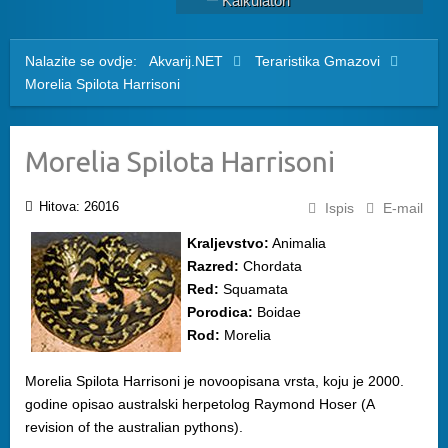
Kalkulatori
Nalazite se ovdje:
Akvarij.NET
Teraristika
Gmazovi
Morelia Spilota Harrisoni
Morelia Spilota Harrisoni
Hitova: 26016
Ispis
E-mail
Kraljevstvo:
Animalia
Razred:
Chordata
Red:
Squamata
Porodica:
Boidae
Rod:
Morelia
Morelia Spilota Harrisoni je novoopisana vrsta, koju je 2000.
godine opisao australski herpetolog Raymond Hoser (A
revision of the australian pythons).