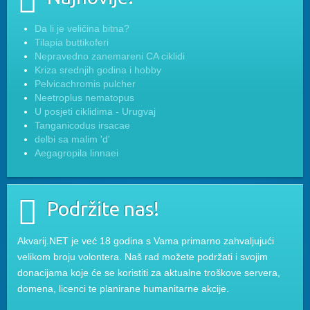
Da li je veličina bitna?
Tilapia buttikoferi
Nepravedno zanemareni CA ciklidi
Kriza srednjih godina i hobby
Pelvicachromis pulcher
Neetroplus nematopus
U posjeti ciklidima - Urugvaj
Tanganicodus irsacae
delbi sa malim 'd'
Aegagropila linnaei
Podržite nas!
Akvarij.NET je već 18 godina s Vama primarno zahvaljujući
velikom broju volontera. Naš rad možete podržati i svojim
donacijama koje će se koristiti za aktualne troškove servera,
domena, licenci te planirane humanitarne akcije.