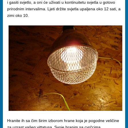
i gasiti svjetlo, a oni će uživati u kontinuitetu svjetla u gotovo
prirodnim intervalima. Ljeti držite svjetla upaljena oko 12 sati, a
zimi oko 10.
Hranite ih sa čim širim izborom hrane koja je pogodne veličine
za uzrast vašeg vittatusa. Svoje hranim sa cvrčcima,