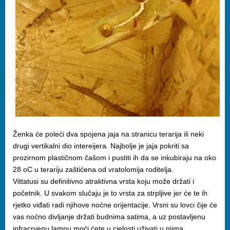
Ženka će poleći dva spojena jaja na stranicu terarija ili neki
drugi vertikalni dio intereijera. Najbolje je jaja pokriti sa
prozirnom plastičnom čašom i pustiti ih da se inkubiraju na oko
28 oC u terariju zaštićena od vratolomija roditelja.
Vittatusi su definitivno atraktivna vrsta koju može držati i
početnik. U svakom slučaju je to vrsta za strpljive jer će te ih
rjetko viđati radi njihove noćne orijentacije. Vrsni su lovci čije će
vas noćno divljanje držati budnima satima, a uz postavljenu
infracrvenu lampu moći ćete u cjelosti uživati u njima.