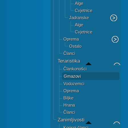
Alge
Cvjetnice
Jadranske
Alge
Cvjetnice
Oprema
Ostalo
Članci
Teraristika
Člankonošci
Gmazovi
Vodozemci
Oprema
Biljke
Hrana
Članci
Zanimljivosti
Korisni članci