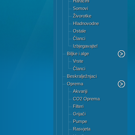
Haracini
Somovi
Živorotke
Hladnovodne
Ostale
Članci
Izbjegavajte!
Biljke i alge
Vrste
Članci
Beskralježnjaci
Oprema
Akvariji
CO2 Oprema
Filteri
Grijači
Pumpe
Rasvjeta