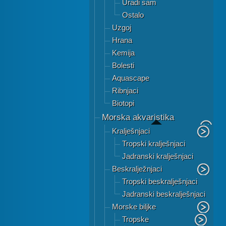
Uradi sam
Ostalo
Uzgoj
Hrana
Kemija
Bolesti
Aquascape
Ribnjaci
Biotopi
Morska akvaristika
Kralješnjaci
Tropski kralješnjaci
Jadranski kralješnjaci
Beskralježnjaci
Tropski beskralješnjaci
Jadranski beskralješnjaci
Morske biljke
Tropske