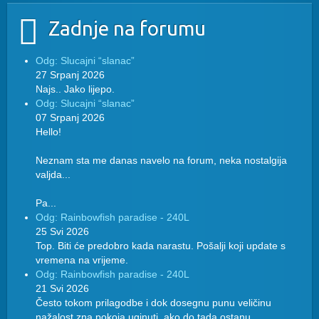
Zadnje na forumu
Odg: Slucajni “slanac”
27 Srpanj 2026
Najs.. Jako lijepo.
Odg: Slucajni “slanac”
07 Srpanj 2026
Hello!
Neznam sta me danas navelo na forum, neka nostalgija
valjda...
Pa...
Odg: Rainbowfish paradise - 240L
25 Svi 2026
Top. Biti će predobro kada narastu. Pošalji koji update s
vremena na vrijeme.
Odg: Rainbowfish paradise - 240L
21 Svi 2026
Često tokom prilagodbe i dok dosegnu punu veličinu
nažalost zna pokoja uginuti, ako do tada ostanu...