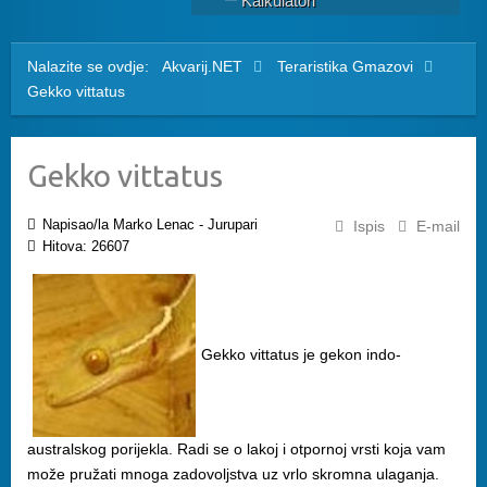
Kalkulatori
Nalazite se ovdje:
Akvarij.NET
Teraristika
Gmazovi
Gekko vittatus
Gekko vittatus
Napisao/la Marko Lenac - Jurupari
Ispis
E-mail
Hitova: 26607
Gekko vittatus je gekon indo-
australskog porijekla. Radi se o lakoj i otpornoj vrsti koja vam
može pružati mnoga zadovoljstva uz vrlo skromna ulaganja.