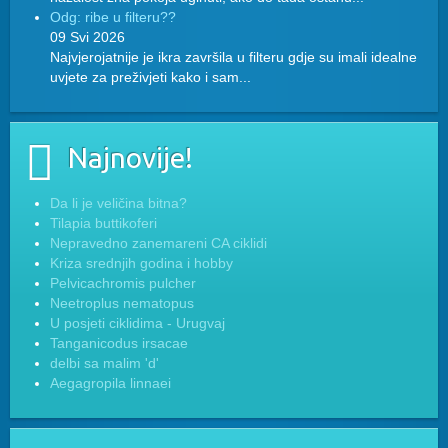
Odg: ribe u filteru??
09 Svi 2026
Najvjerojatnije je ikra završila u filteru gdje su imali idealne
uvjete za preživjeti kako i sam...
Najnovije!
Da li je veličina bitna?
Tilapia buttikoferi
Nepravedno zanemareni CA ciklidi
Kriza srednjih godina i hobby
Pelvicachromis pulcher
Neetroplus nematopus
U posjeti ciklidima - Urugvaj
Tanganicodus irsacae
delbi sa malim 'd'
Aegagropila linnaei