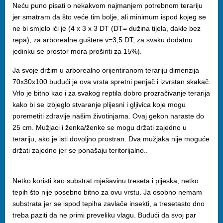
Neću puno pisati o nekakvom najmanjem potrebnom terariju
jer smatram da što veće tim bolje, ali minimum ispod kojeg se
ne bi smjelo ići je (4 x 3 x 3 DT (DT= dužina tijela, dakle bez
repa), za arborealne guštere v=3,5 DT, za svaku dodatnu
jedinku se prostor mora proširiti za 15%).
Ja svoje držim u arborealno orijentiranom terariju dimenzija
70x30x100 budući je ova vrsta spretni penjač i izvrstan skakač.
Vrlo je bitno kao i za svakog reptila dobro prozračivanje terarija
kako bi se izbjeglo stvaranje plijesni i gljivica koje mogu
poremetiti zdravlje našim životinjama. Ovaj gekon naraste do
25 cm. Mužjaci i ženka/ženke se mogu držati zajedno u
terariju, ako je isti dovoljno prostran. Dva mužjaka nije moguće
držati zajedno jer se ponašaju teritorijalno..
Netko koristi kao substrat mješavinu treseta i pijeska, netko
tepih što nije posebno bitno za ovu vrstu. Ja osobno nemam
substrata jer se ispod tepiha zavlače insekti, a tresetasto dno
treba paziti da ne primi preveliku vlagu. Budući da svoj par