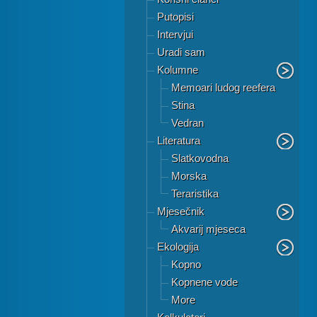
Putopisi
Intervjui
Uradi sam
Kolumne
Memoari ludog reefera
Stina
Vedran
Literatura
Slatkovodna
Morska
Teraristika
Mjesečnik
Akvarij mjeseca
Ekologija
Kopno
Kopnene vode
More