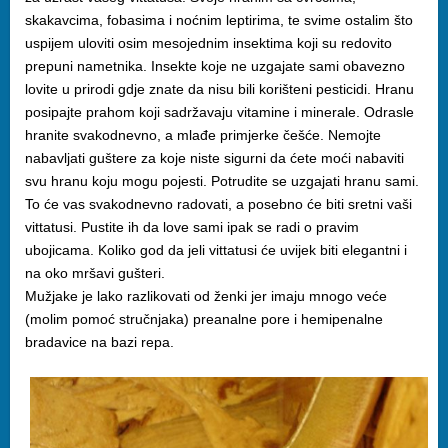
skakavcima, fobasima i noćnim leptirima, te svime ostalim što
uspijem uloviti osim mesojednim insektima koji su redovito
prepuni nametnika. Insekte koje ne uzgajate sami obavezno
lovite u prirodi gdje znate da nisu bili korišteni pesticidi. Hranu
posipajte prahom koji sadržavaju vitamine i minerale. Odrasle
hranite svakodnevno, a mlađe primjerke češće. Nemojte
nabavljati guštere za koje niste sigurni da ćete moći nabaviti
svu hranu koju mogu pojesti. Potrudite se uzgajati hranu sami.
To će vas svakodnevno radovati, a posebno će biti sretni vaši
vittatusi. Pustite ih da love sami ipak se radi o pravim
ubojicama. Koliko god da jeli vittatusi će uvijek biti elegantni i
na oko mršavi gušteri.
Mužjake je lako razlikovati od ženki jer imaju mnogo veće
(molim pomoć stručnjaka) preanalne pore i hemipenalne
bradavice na bazi repa.