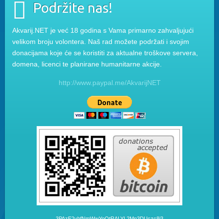
Podržite nas!
Akvarij.NET je već 18 godina s Vama primarno zahvaljujući
velikom broju volontera. Naš rad možete podržati i svojim
donacijama koje će se koristiti za aktualne troškove servera,
domena, licenci te planirane humanitarne akcije.
http://www.paypal.me/AkvarijNET
3PAzE2vhfNmWwYoQtRALYL2Mn3DUczc8i3