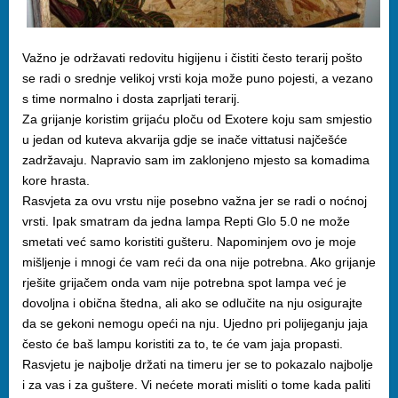
Važno je održavati redovitu higijenu i čistiti često terarij pošto
se radi o srednje velikoj vrsti koja može puno pojesti, a vezano
s time normalno i dosta zaprljati terarij.
Za grijanje koristim grijaću ploču od Exotere koju sam smjestio
u jedan od kuteva akvarija gdje se inače vittatusi najčešće
zadržavaju. Napravio sam im zaklonjeno mjesto sa komadima
kore hrasta.
Rasvjeta za ovu vrstu nije posebno važna jer se radi o noćnoj
vrsti. Ipak smatram da jedna lampa Repti Glo 5.0 ne može
smetati već samo koristiti gušteru. Napominjem ovo je moje
mišljenje i mnogi će vam reći da ona nije potrebna. Ako grijanje
rješite grijačem onda vam nije potrebna spot lampa već je
dovoljna i obična štedna, ali ako se odlučite na nju osigurajte
da se gekoni nemogu opeći na nju. Ujedno pri polijeganju jaja
često će baš lampu koristiti za to, te će vam jaja propasti.
Rasvjetu je najbolje držati na timeru jer se to pokazalo najbolje
i za vas i za guštere. Vi nećete morati misliti o tome kada paliti