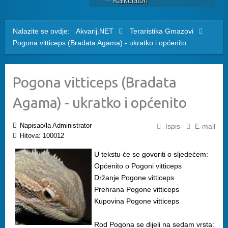
Kalkulatori
Nalazite se ovdje:
Akvarij.NET
Teraristika
Gmazovi
Pogona vitticeps (Bradata Agama) - ukratko i općenito
Pogona vitticeps (Bradata
Agama) - ukratko i općenito
Napisao/la Administrator
Ispis
E-mail
Hitova: 100012
U tekstu će se govoriti o sljedećem:
Općenito o Pogoni vitticeps
Držanje Pogone vitticeps
Prehrana Pogone vitticeps
Kupovina Pogone vitticeps
Rod Pogona se dijeli na sedam vrsta: