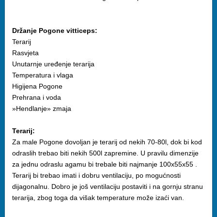
Držanje Pogone vitticeps:
Terarij
Rasvjeta
Unutarnje uređenje terarija
Temperatura i vlaga
Higijena Pogone
Prehrana i voda
»Hendlanje» zmaja
Terarij:
Za male Pogone dovoljan je terarij od nekih 70-80l, dok bi kod
odraslih trebao biti nekih 500l zapremine. U pravilu dimenzije
za jednu odraslu agamu bi trebale biti najmanje 100x55x55 .
Terarij bi trebao imati i dobru ventilaciju, po mogućnosti
dijagonalnu. Dobro je još ventilaciju postaviti i na gornju stranu
terarija, zbog toga da višak temperature može izaći van.