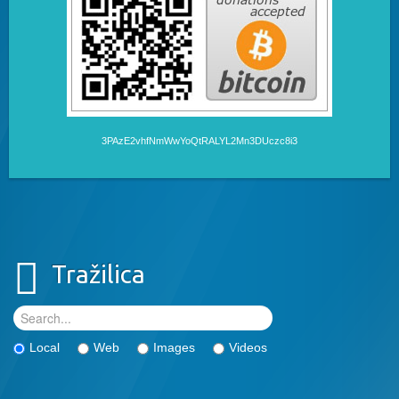
3PAzE2vhfNmWwYoQtRALYL2Mn3DUczc8i3
Tražilica
Local
Web
Images
Videos