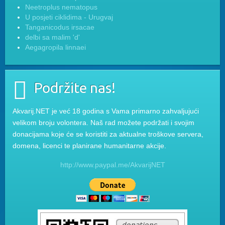
Neetroplus nematopus
U posjeti ciklidima - Urugvaj
Tanganicodus irsacae
delbi sa malim 'd'
Aegagropila linnaei
Podržite nas!
Akvarij.NET je već 18 godina s Vama primarno zahvaljujući
velikom broju volontera. Naš rad možete podržati i svojim
donacijama koje će se koristiti za aktualne troškove servera,
domena, licenci te planirane humanitarne akcije.
http://www.paypal.me/AkvarijNET