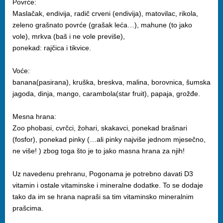
Povrće:
Maslačak, endivija, radič crveni (endivija), matovilac, rikola,
zeleno grašnato povrće (grašak leća…), mahune (to jako
vole), mrkva (baš i ne vole previše),
ponekad: rajčica i tikvice.
Voće:
banana(pasirana), kruška, breskva, malina, borovnica, šumska
jagoda, dinja, mango, carambola(star fruit), papaja, grožđe.
Mesna hrana:
Zoo phobasi, cvrčci, žohari, skakavci, ponekad brašnari
(fosfor), ponekad pinky (…ali pinky najviše jednom mjesečno,
ne više! ) zbog toga što je to jako masna hrana za njih!
Uz navedenu prehranu, Pogonama je potrebno davati D3
vitamin i ostale vitaminske i mineralne dodatke. To se dodaje
tako da im se hrana napraši sa tim vitaminsko mineralnim
prašcima.