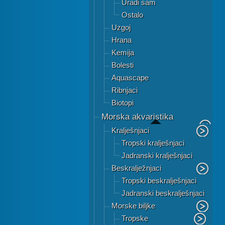
Uradi sam
Ostalo
Uzgoj
Hrana
Kemija
Bolesti
Aquascape
Ribnjaci
Biotopi
Morska akvaristika
Kralješnjaci
Tropski kralješnjaci
Jadranski kralješnjaci
Beskralježnjaci
Tropski beskralješnjaci
Jadranski beskralješnjaci
Morske biljke
Tropske