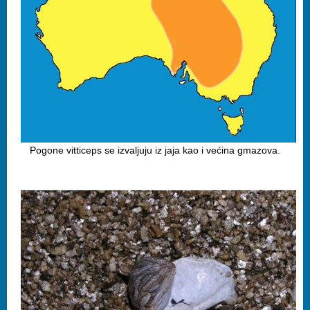
Pogone vitticeps se izvaljuju iz jaja kao i većina gmazova.