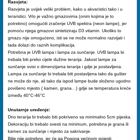
Rasvjeta:
Rasvjeta je uvijek veliki problem, kako u akvaristici tako i u
teraristici. Vrlo je važno gmazovima (onim kojima je to
potrebno) omogućiti zračenje UVB spektra (neon lampe), jer
pomoću njega gmazovi sintetiziraju D3 vitamin. Ukoliko to
gmazu nije omogućeno, isti se ne može normalno razvijati i
tada dolazi do raznih komplikacija.
Potrebna je UVB lampa i lampa za sunčanje. UVB lampa bi
trebala biti preko cijele dužine terarija. Jakost lampe za
sunčanje ovisi o dimenzijama terarija i gdje je postavljena.
Lampa za sunčanje bi trebala biti postavljena tako da gušter
ne može do nje, ali tako da ispod lampe bude složeno ugodno
povišeno mjesto ( kamen, grana…) gdje se temperatura kreće
između 40°C-46°C
Unutarnje uređenje:
Dno terarija bi trebalo biti pokriveno sa minimalno 5cm pijeska.
Dekoraciju bi trebalo svesti na minimum, potrebna je grana ili
kamen za sunčanje i mjesto za sakrivanje.
Bilje nije potrebno, jer će ga Pogona većinom pojesti.