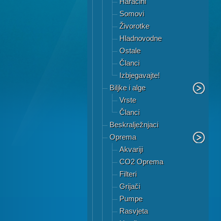
Haracini
Somovi
Živorotke
Hladnovodne
Ostale
Članci
Izbjegavajte!
Biljke i alge
Vrste
Članci
Beskralježnjaci
Oprema
Akvariji
CO2 Oprema
Filteri
Grijači
Pumpe
Rasvjeta