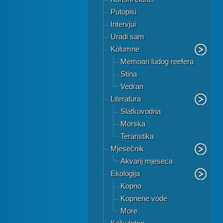
Putopisi
Intervjui
Uradi sam
Kolumne
Memoari ludog reefera
Stina
Vedran
Literatura
Slatkovodna
Morska
Teraristika
Mjesečnik
Akvarij mjeseca
Ekologija
Kopno
Kopnene vode
More