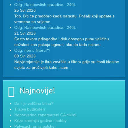
Odg: Rainbowfish paradise - 240L
25 Svi 2026
Top. Biti će predobro kada narastu. Pošalji koji update s
vremena na vrijeme.
Odg: Rainbowfish paradise - 240L
21 Svi 2026
Često tokom prilagodbe i dok dosegnu punu veličinu
nažalost zna pokoja uginuti, ako do tada ostanu...
Odg: ribe u filteru??
09 Svi 2026
Najvjerojatnije je ikra završila u filteru gdje su imali idealne
uvjete za preživjeti kako i sam...
Najnovije!
Da li je veličina bitna?
Tilapia buttikoferi
Nepravedno zanemareni CA ciklidi
Kriza srednjih godina i hobby
Pelvicachromis pulcher