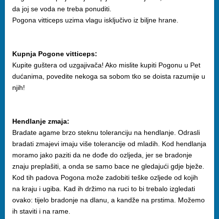
da joj se voda ne treba ponuditi.
Pogona vitticeps uzima vlagu isključivo iz biljne hrane.
Kupnja Pogone vitticeps:
Kupite guštera od uzgajivača! Ako mislite kupiti Pogonu u Pet
dućanima, povedite nekoga sa sobom tko se doista razumije u
njih!
Hendlanje zmaja:
Bradate agame brzo steknu toleranciju na hendlanje. Odrasli
bradati zmajevi imaju više tolerancije od mladih. Kod hendlanja
moramo jako paziti da ne dođe do ozljeda, jer se bradonje
znaju preplašiti, a onda se samo bace ne gledajući gdje bježe.
Kod tih padova Pogona može zadobiti teške ozljede od kojih
na kraju i ugiba. Kad ih držimo na ruci to bi trebalo izgledati
ovako: tijelo bradonje na dlanu, a kandže na prstima. Možemo
ih staviti i na rame.