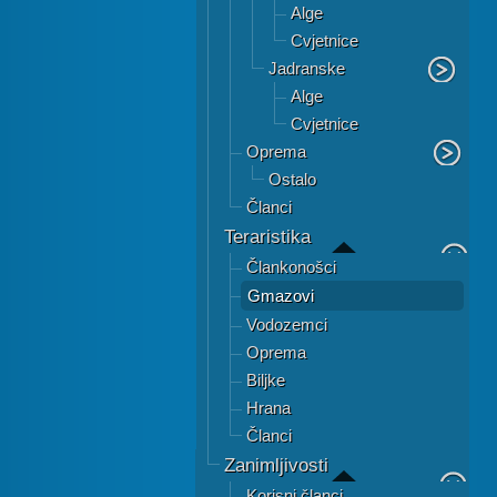
Alge
Cvjetnice
Jadranske
Alge
Cvjetnice
Oprema
Ostalo
Članci
Teraristika
Člankonošci
Gmazovi
Vodozemci
Oprema
Biljke
Hrana
Članci
Zanimljivosti
Korisni članci