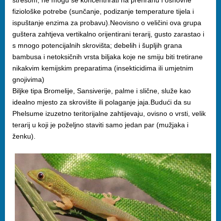
stresom, ne mogu se koncentrirati na prehranu i osnovne
fiziološke potrebe (sunčanje, podizanje temperature tijela i
ispuštanje enzima za probavu).Neovisno o veličini ova grupa
guštera zahtjeva vertikalno orijentirani terarij, gusto zarastao i
s mnogo potencijalnih skrovišta; debelih i šupljih grana
bambusa i netoksičnih vrsta biljaka koje ne smiju biti tretirane
nikakvim kemijskim preparatima (insekticidima ili umjetnim
gnojivima)
Biljke tipa Bromelije, Sansiverije, palme i slične, služe kao
idealno mjesto za skrovište ili polaganje jaja.Budući da su
Phelsume izuzetno teritorijalne zahtijevaju, ovisno o vrsti, velik
terarij u koji je poželjno staviti samo jedan par (mužjaka i
ženku).