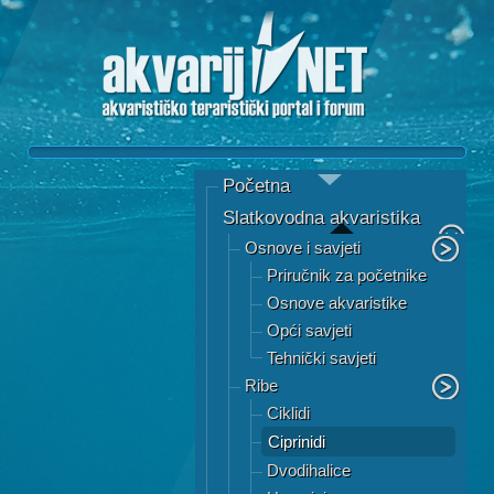
Početna
Slatkovodna akvaristika
Osnove i savjeti
Priručnik za početnike
Osnove akvaristike
Opći savjeti
Tehnički savjeti
Ribe
Ciklidi
Ciprinidi
Dvodihalice