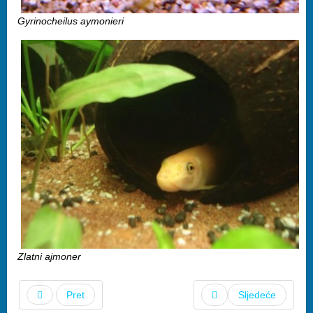
Gyrinocheilus aymonieri
Zlatni ajmoner
Pret
Sljedeće