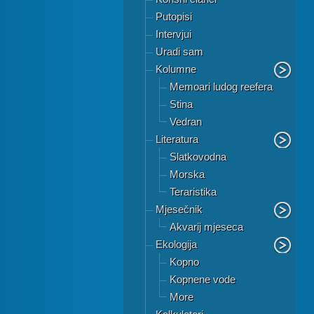
Putopisi
Intervjui
Uradi sam
Kolumne
Memoari ludog reefera
Stina
Vedran
Literatura
Slatkovodna
Morska
Teraristika
Mjesečnik
Akvarij mjeseca
Ekologija
Kopno
Kopnene vode
More