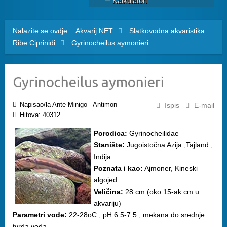
Kalkulatori
Nalazite se ovdje:
Akvarij.NET
Slatkovodna akvaristika
Ribe
Ciprinidi
Gyrinocheilus aymonieri
Gyrinocheilus aymonieri
Napisao/la Ante Minigo - Antimon
Ispis
E-mail
Hitova: 40312
Porodica:
Gyrinocheilidae
Stanište:
Jugoistočna Azija ,Tajland ,
Indija
Poznata i kao:
Ajmoner, Kineski
algojed
Veličina:
28 cm (oko 15-ak cm u
akvariju)
Parametri vode:
22-28oC , pH 6.5-7.5 , mekana do srednje
tvrda voda