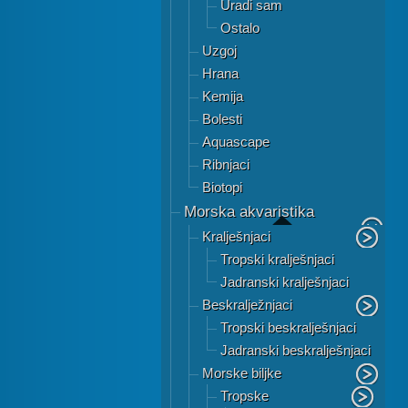
Uradi sam
Ostalo
Uzgoj
Hrana
Kemija
Bolesti
Aquascape
Ribnjaci
Biotopi
Morska akvaristika
Kralješnjaci
Tropski kralješnjaci
Jadranski kralješnjaci
Beskralježnjaci
Tropski beskralješnjaci
Jadranski beskralješnjaci
Morske biljke
Tropske