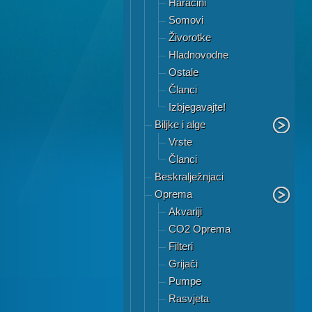
Haracini
Somovi
Živorotke
Hladnovodne
Ostale
Članci
Izbjegavajte!
Biljke i alge
Vrste
Članci
Beskralježnjaci
Oprema
Akvariji
CO2 Oprema
Filteri
Grijači
Pumpe
Rasvjeta