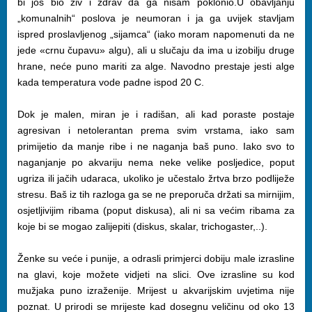
bi još bio živ i zdrav da ga nisam poklonio.U obavljanju
„komunalnih“ poslova je neumoran i ja ga uvijek stavljam
ispred proslavljenog „sijamca“ (iako moram napomenuti da ne
jede «crnu čupavu» algu), ali u slučaju da ima u izobilju druge
hrane, neće puno mariti za alge. Navodno prestaje jesti alge
kada temperatura vode padne ispod 20 C.
Dok je malen, miran je i radišan, ali kad poraste postaje
agresivan i netolerantan prema svim vrstama, iako sam
primijetio da manje ribe i ne naganja baš puno. Iako svo to
naganjanje po akvariju nema neke velike posljedice, poput
ugriza ili jačih udaraca, ukoliko je učestalo žrtva brzo podliježe
stresu. Baš iz tih razloga ga se ne preporuča držati sa mirnijim,
osjetljivijim ribama (poput diskusa), ali ni sa većim ribama za
koje bi se mogao zalijepiti (diskus, skalar, trichogaster,..).
Ženke su veće i punije, a odrasli primjerci dobiju male izrasline
na glavi, koje možete vidjeti na slici. Ove izrasline su kod
mužjaka puno izraženije. Mrijest u akvarijskim uvjetima nije
poznat. U prirodi se mrijeste kad dosegnu veličinu od oko 13