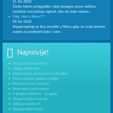
21 Svi 2026
Često tokom prilagodbe i dok dosegnu punu veličinu
nažalost zna pokoja uginuti, ako do tada ostanu...
Odg: ribe u filteru??
09 Svi 2026
Najvjerojatnije je ikra završila u filteru gdje su imali idealne
uvjete za preživjeti kako i sam...
Najnovije!
Da li je veličina bitna?
Tilapia buttikoferi
Nepravedno zanemareni CA ciklidi
Kriza srednjih godina i hobby
Pelvicachromis pulcher
Neetroplus nematopus
U posjeti ciklidima - Urugvaj
Tanganicodus irsacae
delbi sa malim 'd'
Aegagropila linnaei