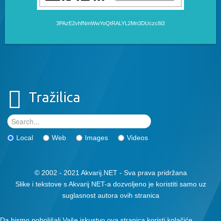
3PAzE2vhfNmWwYoQtRALYL2Mn3DUczc8i3
Tražilica
Local
Web
Images
Videos
© 2002 - 2021 Akvarij.NET - Sva prava pridržana
Slike i tekstove s Akvarij NET-a dozvoljeno je koristiti samo uz
suglasnost autora ovih stranica
Da bismo poboljšali Vaše iskustvo ova stranica koristi kolačiće