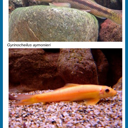
Gyrinocheilus aymonieri