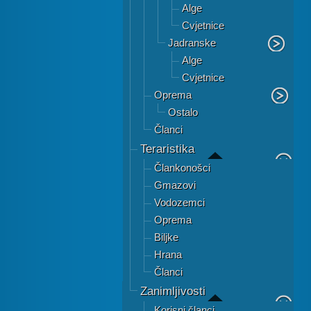
Alge
Cvjetnice
Jadranske
Alge
Cvjetnice
Oprema
Ostalo
Članci
Teraristika
Člankonošci
Gmazovi
Vodozemci
Oprema
Biljke
Hrana
Članci
Zanimljivosti
Korisni članci