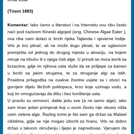
(Tirant 1883)
Komentar:
Iako ćemo u literaturi i na Internetu ovu ribu često
naći pod nazivom Kineski algojed (eng. Chinese Algae Eater ),
ova riba nam dolazi iz brzih rijeka Tajlanda i sjeverne Indije.
Vrlo je brz plivač, ali ne može dugo plivati, te se uglavnom
premješta od jednog do drugog mjesta u akvariju, na kojem
miruje na trbuhu ili s njega čisti alge. U prirodi se mora boriti sa
brzacima, gdje im njihova usta služe da se prilijepe za kamen
u borbi sa jakim strujama, te za struganje algi sa istih.
Posebna prilagodba na ovakve životne uvjete su i otvori na
gornjem dijelu škržnih poklopaca, kroz koje uzimaju vodu, a
koji im omogućavaju da dišu i bez korištenja usta.
U pravilu su omnivori, dakle jedu sve (a ne samo alge), iako
sam imao jedan primjerak koji u svom životu nije okusio ništa
osim zelene alge. Razlog tome je što sam ga držao sa Malawi
ciklidima, gdje se nije mogao izboriti za hranu. Vrlo se dobro
držao u takvom okruženju i lijepo je napredovao. Vjerujem da