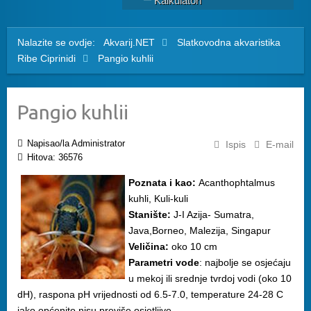
Kalkulatori
Nalazite se ovdje:
Akvarij.NET
Slatkovodna akvaristika
Ribe
Ciprinidi
Pangio kuhlii
Pangio kuhlii
Napisao/la Administrator
Ispis
E-mail
Hitova: 36576
Poznata i kao:
Acanthophtalmus
kuhli, Kuli-kuli
Stanište:
J-I Azija- Sumatra,
Java,Borneo, Malezija, Singapur
Veličina:
oko 10 cm
Parametri vode
: najbolje se osjećaju
u mekoj ili srednje tvrdoj vodi (oko 10
dH), raspona pH vrijednosti od 6.5-7.0, temperature 24-28 C
iako općenito nisu previše osjetljive.