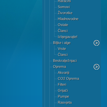
Haracini
Somovi
Živorotke
Hladnovodne
Ostale
Članci
Izbjegavajte!
Biljke i alge
Vrste
Članci
Beskralježnjaci
Oprema
Akvariji
CO2 Oprema
Filteri
Grijači
Pumpe
Rasvjeta