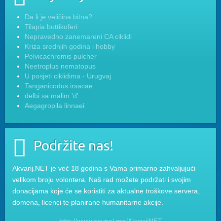
Da li je veličina bitna?
Tilapia buttikoferi
Nepravedno zanemareni CA ciklidi
Kriza srednjih godina i hobby
Pelvicachromis pulcher
Neetroplus nematopus
U posjeti ciklidima - Urugvaj
Tanganicodus irsacae
delbi sa malim 'd'
Aegagropila linnaei
Podržite nas!
Akvarij.NET je već 18 godina s Vama primarno zahvaljujući
velikom broju volontera. Naš rad možete podržati i svojim
donacijama koje će se koristiti za aktualne troškove servera,
domena, licenci te planirane humanitarne akcije.