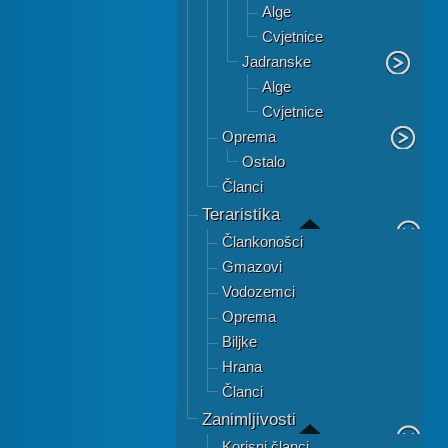
Alge
Cvjetnice
Jadranske
Alge
Cvjetnice
Oprema
Ostalo
Članci
Teraristika
Člankonošci
Gmazovi
Vodozemci
Oprema
Biljke
Hrana
Članci
Zanimljivosti
Korisni članci