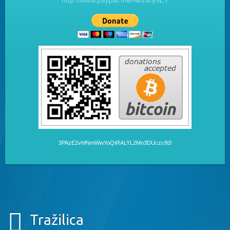
http://www.paypal.me/AkvarijNET
3PAzE2vhfNmWwYoQtRALYL2Mn3DUczc8i3
Tražilica