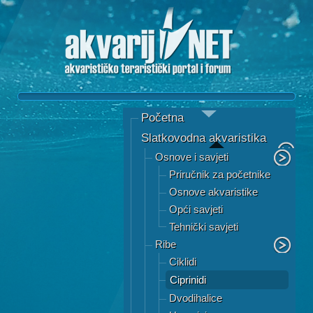
Početna
Slatkovodna akvaristika
Osnove i savjeti
Priručnik za početnike
Osnove akvaristike
Opći savjeti
Tehnički savjeti
Ribe
Ciklidi
Ciprinidi
Dvodihalice