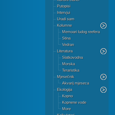
Putopisi
Intervjui
Uradi sam
Kolumne
Memoari ludog reefera
Stina
Vedran
Literatura
Slatkovodna
Morska
Teraristika
Mjesečnik
Akvarij mjeseca
Ekologija
Kopno
Kopnene vode
More