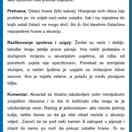
Prehrana:
Ostaci hrane (bilo kakve). Hranjenje ovih ribica nije
problem jer će uvijek naći neke ostatke, čak i na mjestima do
kojih ostali čistaći ne mogu doći, što ih čini idealnim čistaćima
nepojedene hrane u akvariju.
Razlikovanje spolova i uzgoj:
Ženke su veće i deblje,
također imaju deblje prsne peraje. Ima nekih podataka o
slučajnom mrijestu u akvarijskim uvjetima, ali ništa od
potrebnih uvjeta nije specificirano. Ponekad se izmrijeste
slučajno, a nekim ljudima je uspjelo sa imitacijom kišne
sezone. Ikra je svjetlo zelena ,a polažu je među plutajuće
biljke.
Komentar:
Akvaristi su totalno oduševljeni ovim miroljubivim
zmijolikim ribicama i to što ih količinski više imaju to je
oduševljenje veće. Razlog je jednostavan- ako stavite jednog
kulija, velike šanse su da ga više nikad nećete u akvariju
vidjeti…Zavući će se pod neki kamen ili zakopati u pijesak i
izlazit će samo po noći da pokupi ostatke hrane…To su