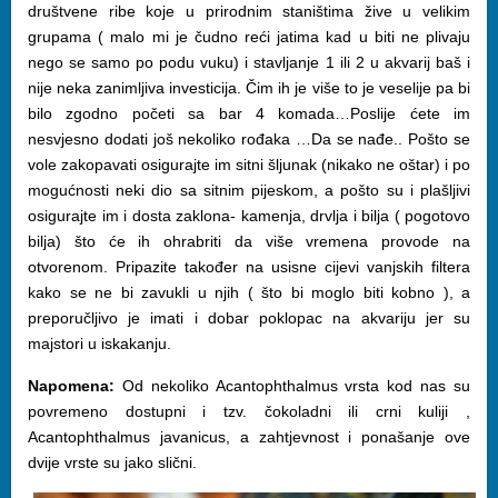
društvene ribe koje u prirodnim staništima žive u velikim
grupama ( malo mi je čudno reći jatima kad u biti ne plivaju
nego se samo po podu vuku) i stavljanje 1 ili 2 u akvarij baš i
nije neka zanimljiva investicija. Čim ih je više to je veselije pa bi
bilo zgodno početi sa bar 4 komada…Poslije ćete im
nesvjesno dodati još nekoliko rođaka …Da se nađe.. Pošto se
vole zakopavati osigurajte im sitni šljunak (nikako ne oštar) i po
mogućnosti neki dio sa sitnim pijeskom, a pošto su i plašljivi
osigurajte im i dosta zaklona- kamenja, drvlja i bilja ( pogotovo
bilja) što će ih ohrabriti da više vremena provode na
otvorenom. Pripazite također na usisne cijevi vanjskih filtera
kako se ne bi zavukli u njih ( što bi moglo biti kobno ), a
preporučljivo je imati i dobar poklopac na akvariju jer su
majstori u iskakanju.
Napomena:
Od nekoliko Acantophthalmus vrsta kod nas su
povremeno dostupni i tzv. čokoladni ili crni kuliji ,
Acantophthalmus javanicus, a zahtjevnost i ponašanje ove
dvije vrste su jako slični.