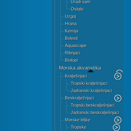
Uradi sam
Ostalo
Uzgoj
Hrana
Kemija
Bolesti
Aquascape
Ribnjaci
Biotopi
Morska akvaristika
Kralješnjaci
Tropski kralješnjaci
Jadranski kralješnjaci
Beskralježnjaci
Tropski beskralješnjaci
Jadranski beskralješnjaci
Morske biljke
Tropske