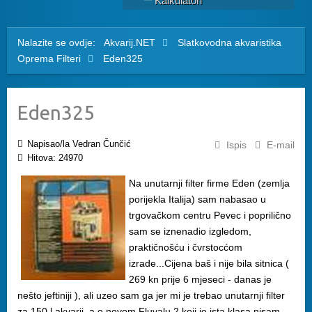
Kalkulatori
Nalazite se ovdje:
Akvarij.NET
Slatkovodna akvaristika
Oprema
Filteri
Eden325
Eden325
Napisao/la Vedran Čunčić
Ispis
E-mail
Hitova: 24970
Na unutarnji filter firme Eden (zemlja
porijekla Italija) sam nabasao u
trgovačkom centru Pevec i poprilično
sam se iznenadio izgledom,
praktičnošću i čvrstocćom
izrade...Cijena baš i nije bila sitnica (
269 kn prije 6 mjeseci - danas je
nešto jeftiniji ), ali uzeo sam ga jer mi je trebao unutarnji filter
za 150 l akvarij, a o novom Fluvalu 2 koji je ista klasa nisam