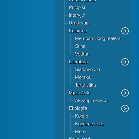
Putopisi
Intervjui
Uradi sam
Kolumne
Memoari ludog reefera
Stina
Vedran
Literatura
Slatkovodna
Morska
Teraristika
Mjesečnik
Akvarij mjeseca
Ekologija
Kopno
Kopnene vode
More