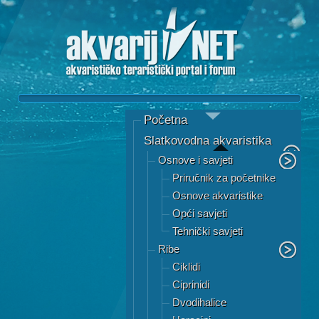
Početna
Slatkovodna akvaristika
Osnove i savjeti
Priručnik za početnike
Osnove akvaristike
Opći savjeti
Tehnički savjeti
Ribe
Ciklidi
Ciprinidi
Dvodihalice