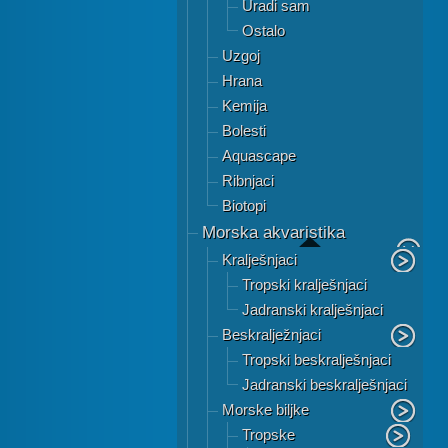
Uradi sam
Ostalo
Uzgoj
Hrana
Kemija
Bolesti
Aquascape
Ribnjaci
Biotopi
Morska akvaristika
Kralješnjaci
Tropski kralješnjaci
Jadranski kralješnjaci
Beskralježnjaci
Tropski beskralješnjaci
Jadranski beskralješnjaci
Morske biljke
Tropske