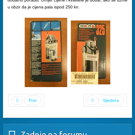
dodatno poraditi. Omjer cijene i kvalitete je dobar, ako se uzme
u obzir da je cijena pala ispod 250 kn.
Pret
Sljedeće
Zadnje na forumu