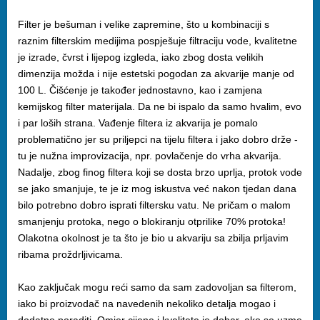
Filter je bešuman i velike zapremine, što u kombinaciji s
raznim filterskim medijima pospješuje filtraciju vode, kvalitetne
je izrade, čvrst i lijepog izgleda, iako zbog dosta velikih
dimenzija možda i nije estetski pogodan za akvarije manje od
100 L. Čišćenje je također jednostavno, kao i zamjena
kemijskog filter materijala. Da ne bi ispalo da samo hvalim, evo
i par loših strana. Vađenje filtera iz akvarija je pomalo
problematično jer su priljepci na tijelu filtera i jako dobro drže -
tu je nužna improvizacija, npr. povlačenje do vrha akvarija.
Nadalje, zbog finog filtera koji se dosta brzo uprlja, protok vode
se jako smanjuje, te je iz mog iskustva već nakon tjedan dana
bilo potrebno dobro isprati filtersku vatu. Ne pričam o malom
smanjenju protoka, nego o blokiranju otprilike 70% protoka!
Olakotna okolnost je ta što je bio u akvariju sa zbilja prljavim
ribama proždrljivicama.
Kao zaključak mogu reći samo da sam zadovoljan sa filterom,
iako bi proizvodač na navedenih nekoliko detalja mogao i