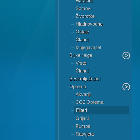
Haracini
Somovi
Živorotke
Hladnovodne
Ostale
Članci
Izbjegavajte!
Biljke i alge
Vrste
Članci
Beskralježnjaci
Oprema
Akvariji
CO2 Oprema
Filteri
Grijači
Pumpe
Rasvjeta