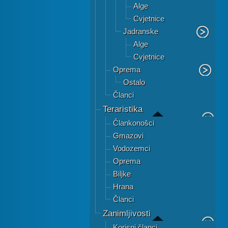
Alge
Cvjetnice
Jadranske
Alge
Cvjetnice
Oprema
Ostalo
Članci
Teraristika
Člankonošci
Gmazovi
Vodozemci
Oprema
Biljke
Hrana
Članci
Zanimljivosti
Korisni članci