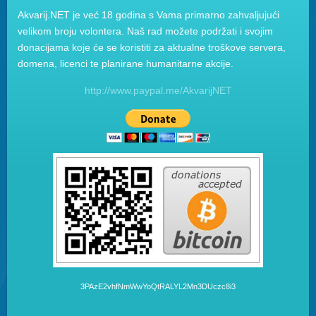
Akvarij.NET je već 18 godina s Vama primarno zahvaljujući
velikom broju volontera. Naš rad možete podržati i svojim
donacijama koje će se koristiti za aktualne troškove servera,
domena, licenci te planirane humanitarne akcije.
http://www.paypal.me/AkvarijNET
3PAzE2vhfNmWwYoQtRALYL2Mn3DUczc8i3