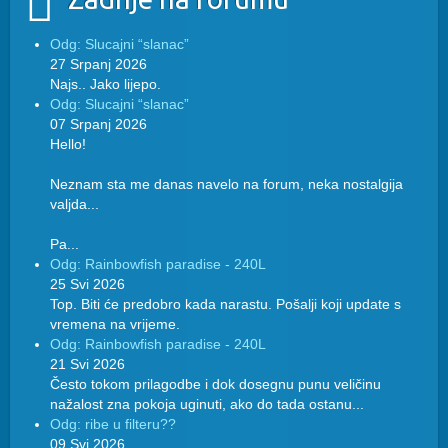
Odg: Slucajni “slanac”
27 Srpanj 2026
Najs.. Jako lijepo.
Odg: Slucajni “slanac”
07 Srpanj 2026
Hello!
Neznam sta me danas navelo na forum, neka nostalgija
valjda...
Pa...
Odg: Rainbowfish paradise - 240L
25 Svi 2026
Top. Biti će predobro kada narastu. Pošalji koji update s
vremena na vrijeme.
Odg: Rainbowfish paradise - 240L
21 Svi 2026
Često tokom prilagodbe i dok dosegnu punu veličinu
nažalost zna pokoja uginuti, ako do tada ostanu...
Odg: ribe u filteru??
09 Svi 2026