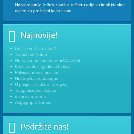
Najvjerojatnije je ikra završila u filteru gdje su imali idealne
uvjete za preživjeti kako i sam...
Najnovije!
Da li je veličina bitna?
Tilapia buttikoferi
Nepravedno zanemareni CA ciklidi
Kriza srednjih godina i hobby
Pelvicachromis pulcher
Neetroplus nematopus
U posjeti ciklidima - Urugvaj
Tanganicodus irsacae
delbi sa malim 'd'
Aegagropila linnaei
Podržite nas!