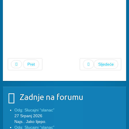
Pret
Sljedeće
Zadnje na forumu
Odg: Slucajni “slanac”
27 Srpanj 2026
Najs.. Jako lijepo.
Odg: Slucajni “slanac”