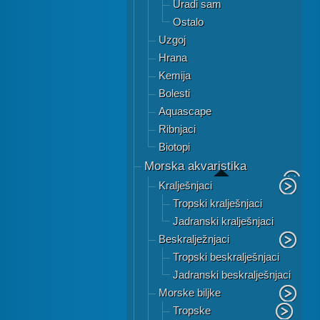
Uradi sam
Ostalo
Uzgoj
Hrana
Kemija
Bolesti
Aquascape
Ribnjaci
Biotopi
Morska akvaristika
Kralješnjaci
Tropski kralješnjaci
Jadranski kralješnjaci
Beskralježnjaci
Tropski beskralješnjaci
Jadranski beskralješnjaci
Morske biljke
Tropske