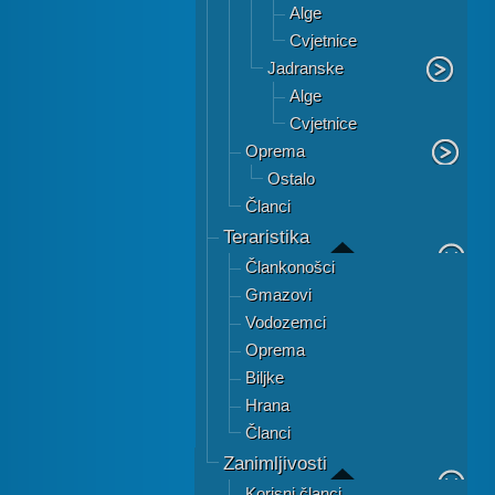
Alge
Cvjetnice
Jadranske
Alge
Cvjetnice
Oprema
Ostalo
Članci
Teraristika
Člankonošci
Gmazovi
Vodozemci
Oprema
Biljke
Hrana
Članci
Zanimljivosti
Korisni članci