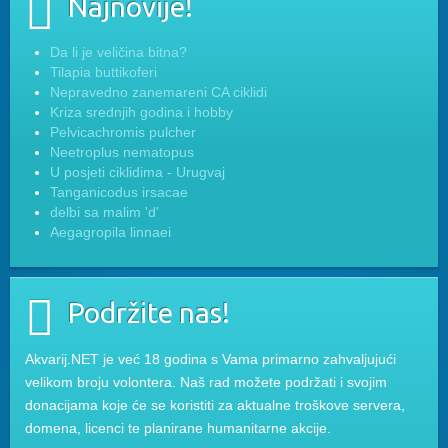
Najnovije!
Da li je veličina bitna?
Tilapia buttikoferi
Nepravedno zanemareni CA ciklidi
Kriza srednjih godina i hobby
Pelvicachromis pulcher
Neetroplus nematopus
U posjeti ciklidima - Urugvaj
Tanganicodus irsacae
delbi sa malim 'd'
Aegagropila linnaei
Podržite nas!
Akvarij.NET je već 18 godina s Vama primarno zahvaljujući
velikom broju volontera. Naš rad možete podržati i svojim
donacijama koje će se koristiti za aktualne troškove servera,
domena, licenci te planirane humanitarne akcije.