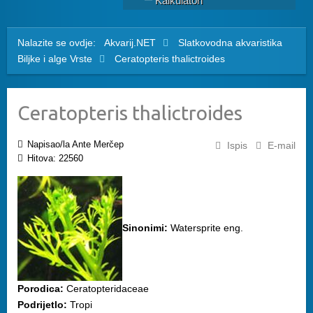
Kalkulatori
Nalazite se ovdje:
Akvarij.NET
Slatkovodna akvaristika
Biljke i alge
Vrste
Ceratopteris thalictroides
Ceratopteris thalictroides
Napisao/la Ante Merčep
Ispis
E-mail
Hitova: 22560
Sinonimi:
Watersprite eng.
Porodica:
Ceratopteridaceae
Podrijetlo:
Tropi