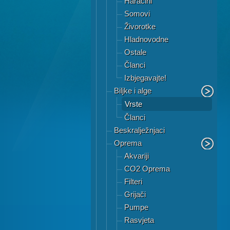
Haracini
Somovi
Živorotke
Hladnovodne
Ostale
Članci
Izbjegavajte!
Biljke i alge
Vrste
Članci
Beskralježnjaci
Oprema
Akvariji
CO2 Oprema
Filteri
Grijači
Pumpe
Rasvjeta