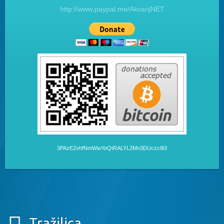
http://www.paypal.me/AkvarijNET
3PAzE2vhfNmWwYoQtRALYL2Mn3DUczc8i3
Tražilica