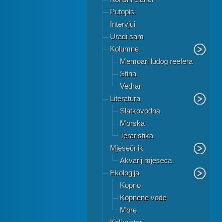
Putopisi
Intervjui
Uradi sam
Kolumne
Memoari ludog reefera
Stina
Vedran
Literatura
Slatkovodna
Morska
Teraristika
Mjesečnik
Akvarij mjeseca
Ekologija
Kopno
Kopnene vode
More