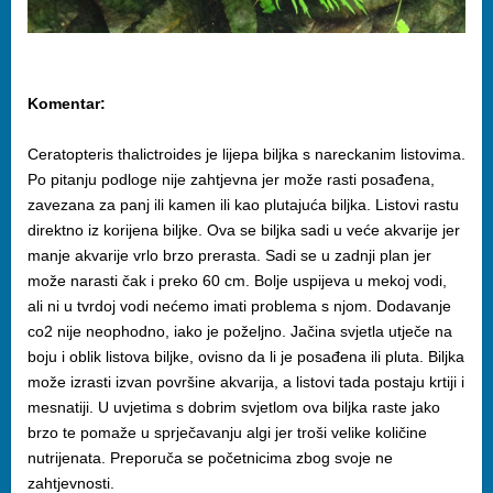
Komentar:
Ceratopteris thalictroides je lijepa biljka s nareckanim listovima.
Po pitanju podloge nije zahtjevna jer može rasti posađena,
zavezana za panj ili kamen ili kao plutajuća biljka. Listovi rastu
direktno iz korijena biljke. Ova se biljka sadi u veće akvarije jer
manje akvarije vrlo brzo prerasta. Sadi se u zadnji plan jer
može narasti čak i preko 60 cm. Bolje uspijeva u mekoj vodi,
ali ni u tvrdoj vodi nećemo imati problema s njom. Dodavanje
co2 nije neophodno, iako je poželjno. Jačina svjetla utječe na
boju i oblik listova biljke, ovisno da li je posađena ili pluta. Biljka
može izrasti izvan površine akvarija, a listovi tada postaju krtiji i
mesnatiji. U uvjetima s dobrim svjetlom ova biljka raste jako
brzo te pomaže u sprječavanju algi jer troši velike količine
nutrijenata. Preporuča se početnicima zbog svoje ne
zahtjevnosti.