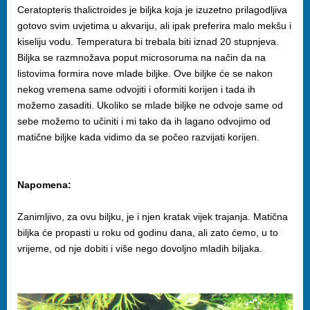
Ceratopteris thalictroides je biljka koja je izuzetno prilagodljiva
gotovo svim uvjetima u akvariju, ali ipak preferira malo mekšu i
kiseliju vodu. Temperatura bi trebala biti iznad 20 stupnjeva.
Biljka se razmnožava poput microsoruma na način da na
listovima formira nove mlade biljke. Ove biljke će se nakon
nekog vremena same odvojiti i oformiti korijen i tada ih
možemo zasaditi. Ukoliko se mlade biljke ne odvoje same od
sebe možemo to učiniti i mi tako da ih lagano odvojimo od
matične biljke kada vidimo da se počeo razvijati korijen.
Napomena:
Zanimljivo, za ovu biljku, je i njen kratak vijek trajanja. Matična
biljka će propasti u roku od godinu dana, ali zato ćemo, u to
vrijeme, od nje dobiti i više nego dovoljno mladih biljaka.