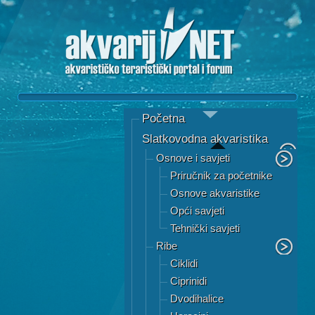
Početna
Slatkovodna akvaristika
Osnove i savjeti
Priručnik za početnike
Osnove akvaristike
Opći savjeti
Tehnički savjeti
Ribe
Ciklidi
Ciprinidi
Dvodihalice