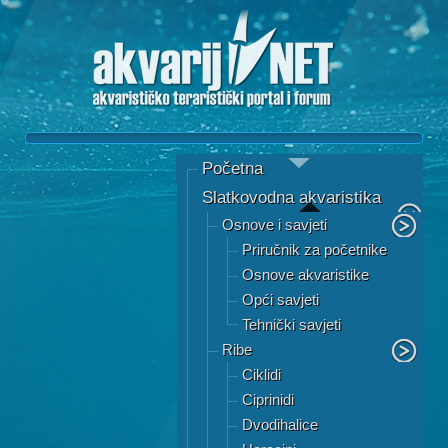
Početna
Slatkovodna akvaristika
Osnove i savjeti
Priručnik za početnike
Osnove akvaristike
Opći savjeti
Tehnički savjeti
Ribe
Ciklidi
Ciprinidi
Dvodihalice