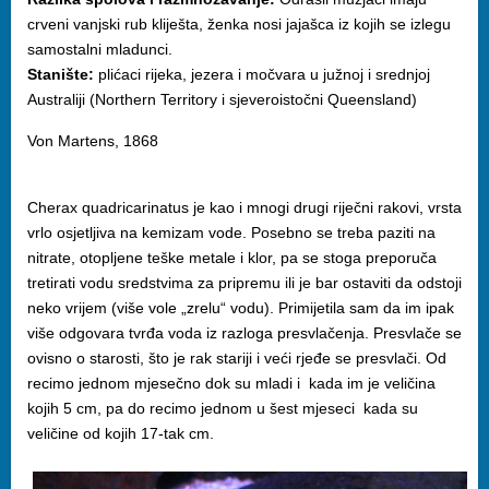
crveni vanjski rub kliješta, ženka nosi jajašca iz kojih se izlegu
samostalni mladunci.
Stanište:
plićaci rijeka, jezera i močvara u južnoj i srednjoj
Australiji (Northern Territory i sjeveroistočni Queensland)
Von Martens, 1868
Cherax quadricarinatus je kao i mnogi drugi riječni rakovi, vrsta
vrlo osjetljiva na kemizam vode. Posebno se treba paziti na
nitrate, otopljene teške metale i klor, pa se stoga preporuča
tretirati vodu sredstvima za pripremu ili je bar ostaviti da odstoji
neko vrijem (više vole „zrelu“ vodu). Primijetila sam da im ipak
više odgovara tvrđa voda iz razloga presvlačenja. Presvlače se
ovisno o starosti, što je rak stariji i veći rjeđe se presvlači. Od
recimo jednom mjesečno dok su mladi i kada im je veličina
kojih 5 cm, pa do recimo jednom u šest mjeseci kada su
veličine od kojih 17-tak cm.