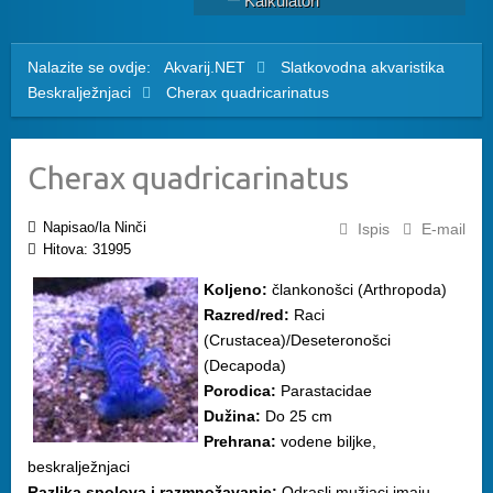
Kalkulatori
Nalazite se ovdje:
Akvarij.NET
Slatkovodna akvaristika
Beskralježnjaci
Cherax quadricarinatus
Cherax quadricarinatus
Napisao/la Ninči
Ispis
E-mail
Hitova: 31995
Koljeno:
člankonošci (Arthropoda)
Razred/red:
Raci
(Crustacea)/Deseteronošci
(Decapoda)
Porodica:
Parastacidae
Dužina:
Do 25 cm
Prehrana:
vodene biljke,
beskralježnjaci
Razlika spolova i razmnožavanje:
Odrasli mužjaci imaju