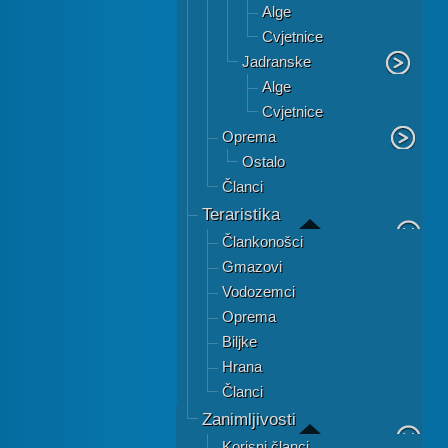
Alge
Cvjetnice
Jadranske
Alge
Cvjetnice
Oprema
Ostalo
Članci
Teraristika
Člankonošci
Gmazovi
Vodozemci
Oprema
Biljke
Hrana
Članci
Zanimljivosti
Korisni članci