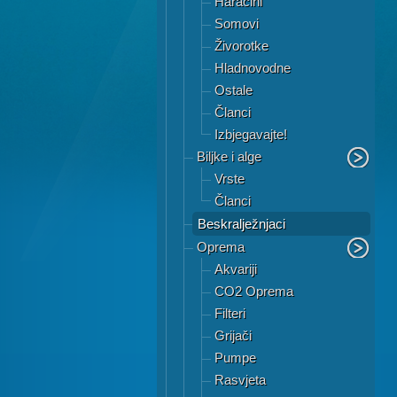
Haracini
Somovi
Živorotke
Hladnovodne
Ostale
Članci
Izbjegavajte!
Biljke i alge
Vrste
Članci
Beskralježnjaci
Oprema
Akvariji
CO2 Oprema
Filteri
Grijači
Pumpe
Rasvjeta