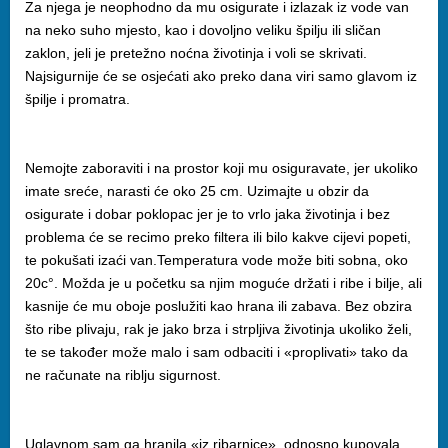
Za njega je neophodno da mu osigurate i izlazak iz vode van
na neko suho mjesto, kao i dovoljno veliku špilju ili sličan
zaklon, jeli je pretežno noćna životinja i voli se skrivati.
Najsigurnije će se osjećati ako preko dana viri samo glavom iz
špilje i promatra.
Nemojte zaboraviti i na prostor koji mu osiguravate, jer ukoliko
imate sreće, narasti će oko 25 cm. Uzimajte u obzir da
osigurate i dobar poklopac jer je to vrlo jaka životinja i bez
problema će se recimo preko filtera ili bilo kakve cijevi popeti,
te pokušati izaći van.Temperatura vode može biti sobna, oko
20c°. Možda je u početku sa njim moguće držati i ribe i bilje, ali
kasnije će mu oboje poslužiti kao hrana ili zabava. Bez obzira
što ribe plivaju, rak je jako brza i strpljiva životinja ukoliko želi,
te se također može malo i sam odbaciti i «proplivati» tako da
ne računate na riblju sigurnost.
Uglavnom sam ga hranila «iz ribarnice», odnosno kupovala