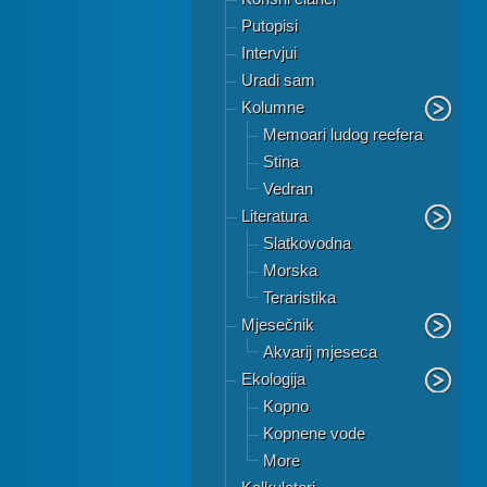
Putopisi
Intervjui
Uradi sam
Kolumne
Memoari ludog reefera
Stina
Vedran
Literatura
Slatkovodna
Morska
Teraristika
Mjesečnik
Akvarij mjeseca
Ekologija
Kopno
Kopnene vode
More