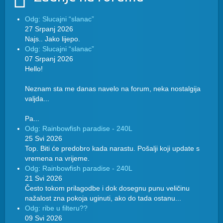
Odg: Slucajni “slanac”
27 Srpanj 2026
Najs.. Jako lijepo.
Odg: Slucajni “slanac”
07 Srpanj 2026
Hello!
Neznam sta me danas navelo na forum, neka nostalgija
valjda...
Pa...
Odg: Rainbowfish paradise - 240L
25 Svi 2026
Top. Biti će predobro kada narastu. Pošalji koji update s
vremena na vrijeme.
Odg: Rainbowfish paradise - 240L
21 Svi 2026
Često tokom prilagodbe i dok dosegnu punu veličinu
nažalost zna pokoja uginuti, ako do tada ostanu...
Odg: ribe u filteru??
09 Svi 2026