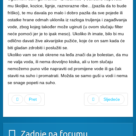
mu školjke, kozice, lignje, raznorazne ribe…(pazila da to bude
friško), te mu davala po malo i dobro pazila da sve pojede ili
ostatke hrane odmah uklonila iz razloga truljenja i zagađivanja
vode, zbog kojeg također može uginuti (u ovom slučaju filter
neće pomoći jer je to ipak meso). Ukoliko ih imate, bilo bi mu
odlično davati žive akvarijske pužiće, koje će on sam kada će
biti gladan zdrobiti i poslužiti se.
Ukoliko vam se rak okrene na leđa znači da je bolestan, da mu
ne valja voda, ili nema dovoljno kisika, ali u tom slučaju
nemožemo puno više napraviti od promijene vode ili ga čak
staviti na suho i promatrati. Možda se samo guši u vodi i nema
se snage popeti na suho.
Pret
Sljedeće
Zadnje na forumu