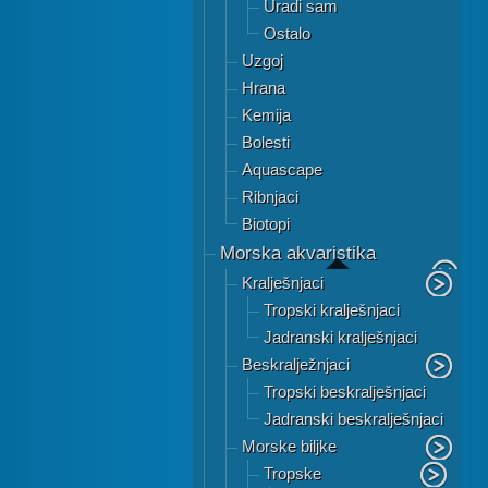
Uradi sam
Ostalo
Uzgoj
Hrana
Kemija
Bolesti
Aquascape
Ribnjaci
Biotopi
Morska akvaristika
Kralješnjaci
Tropski kralješnjaci
Jadranski kralješnjaci
Beskralježnjaci
Tropski beskralješnjaci
Jadranski beskralješnjaci
Morske biljke
Tropske