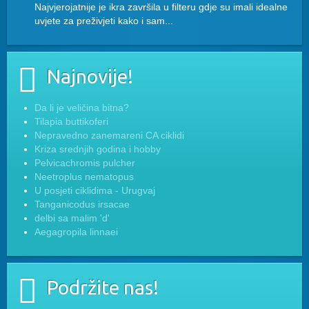
Najvjerojatnije je ikra završila u filteru gdje su imali idealne
uvjete za preživjeti kako i sam...
Najnovije!
Da li je veličina bitna?
Tilapia buttikoferi
Nepravedno zanemareni CA ciklidi
Kriza srednjih godina i hobby
Pelvicachromis pulcher
Neetroplus nematopus
U posjeti ciklidima - Urugvaj
Tanganicodus irsacae
delbi sa malim 'd'
Aegagropila linnaei
Podržite nas!