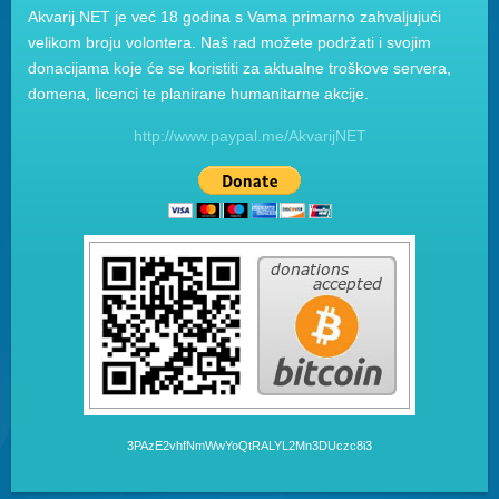
Akvarij.NET je već 18 godina s Vama primarno zahvaljujući
velikom broju volontera. Naš rad možete podržati i svojim
donacijama koje će se koristiti za aktualne troškove servera,
domena, licenci te planirane humanitarne akcije.
http://www.paypal.me/AkvarijNET
3PAzE2vhfNmWwYoQtRALYL2Mn3DUczc8i3