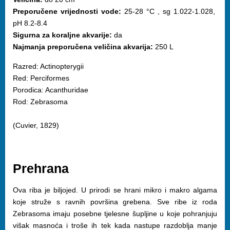
Preporučene vrijednosti vode:
25-28 °C , sg 1.022-1.028,
pH 8.2-8.4
Sigurna za koraljne akvarije:
da
Najmanja preporučena veličina akvarija:
250 L
Razred: Actinopterygii
Red: Perciformes
Porodica: Acanthuridae
Rod: Zebrasoma
(Cuvier, 1829)
Prehrana
Ova riba je biljojed. U prirodi se hrani mikro i makro algama
koje struže s ravnih površina grebena. Sve ribe iz roda
Zebrasoma imaju posebne tjelesne šupljine u koje pohranjuju
višak masnoća i troše ih tek kada nastupe razdoblja manje