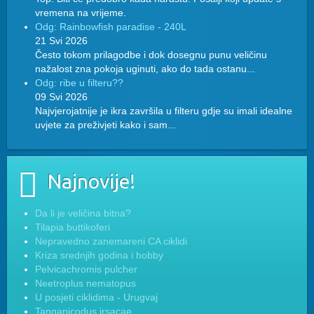
vremena na vrijeme.
Odg: Rainbowfish paradise - 240L
21 Svi 2026
Često tokom prilagodbe i dok dosegnu punu veličinu
nažalost zna pokoja uginuti, ako do tada ostanu...
Odg: ribe u filteru??
09 Svi 2026
Najvjerojatnije je ikra završila u filteru gdje su imali idealne
uvjete za preživjeti kako i sam...
Najnovije!
Da li je veličina bitna?
Tilapia buttikoferi
Nepravedno zanemareni CA ciklidi
Kriza srednjih godina i hobby
Pelvicachromis pulcher
Neetroplus nematopus
U posjeti ciklidima - Urugvaj
Tanganicodus irsacae