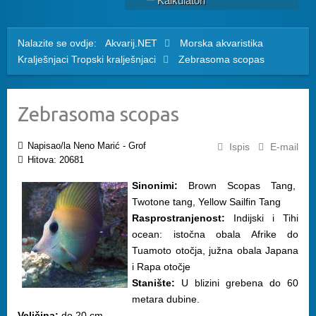
Kalkulatori
Nalazite se ovdje:
Akvarij.NET
Morska akvaristika
Kralješnjaci
Tropski kralješnjaci
Zebrasoma scopas
Zebrasoma scopas
Napisao/la Neno Marić - Grof
Ispis
E-mail
Hitova: 20681
Sinonimi:
Brown Scopas Tang,
Twotone tang, Yellow Sailfin Tang
Rasprostranjenost:
Indijski i Tihi
ocean: istočna obala Afrike do
Tuamoto otočja, južna obala Japana
i Rapa otočje
Stanište:
U blizini grebena do 60
metara dubine.
Veličina:
do 20 cm