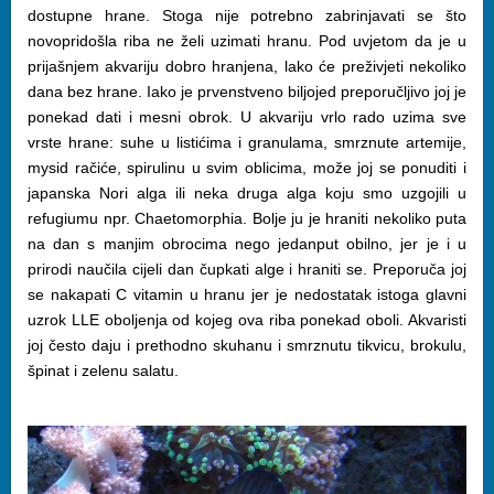
dostupne hrane. Stoga nije potrebno zabrinjavati se što
novopridošla riba ne želi uzimati hranu. Pod uvjetom da je u
prijašnjem akvariju dobro hranjena, lako će preživjeti nekoliko
dana bez hrane. Iako je prvenstveno biljojed preporučljivo joj je
ponekad dati i mesni obrok. U akvariju vrlo rado uzima sve
vrste hrane: suhe u listićima i granulama, smrznute artemije,
mysid račiće, spirulinu u svim oblicima, može joj se ponuditi i
japanska Nori alga ili neka druga alga koju smo uzgojili u
refugiumu npr. Chaetomorphia. Bolje ju je hraniti nekoliko puta
na dan s manjim obrocima nego jedanput obilno, jer je i u
prirodi naučila cijeli dan čupkati alge i hraniti se. Preporuča joj
se nakapati C vitamin u hranu jer je nedostatak istoga glavni
uzrok LLE oboljenja od kojeg ova riba ponekad oboli. Akvaristi
joj često daju i prethodno skuhanu i smrznutu tikvicu, brokulu,
špinat i zelenu salatu.