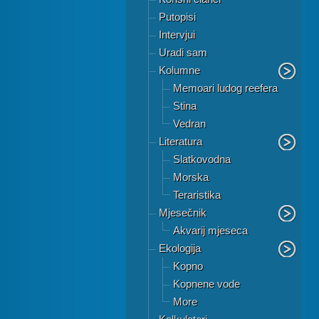
Putopisi
Intervjui
Uradi sam
Kolumne
Memoari ludog reefera
Stina
Vedran
Literatura
Slatkovodna
Morska
Teraristika
Mjesečnik
Akvarij mjeseca
Ekologija
Kopno
Kopnene vode
More