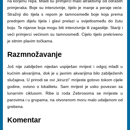
na korjenu repa. Mlađi su primjerci malo atraktivniji od odraslih
primjeraka. Boje su intenzivnije, tijelo je manje a peraje veće.
Stražnji dio tijela s repom je tamnosmeđe boje koja prema
prednjem dijelu tijela i glavi prelazi u svijetlosmeđu do žutu
boju. Te nijanse boja mogu biti intenzivnije ili zagasitije. Stariji i
veći primjerci većinom su tamnosmeđi. Cijelo tijelo prekriveno
je sitnim plavim točkama.
Razmnožavanje
Još nije zabilježen nijedan uspiješan mrijest i odgoj mlađi u
kućnim akvarijima, dok je u javnim akvarijima bilo zabilježenih
slučajeva. U prirodi se ovi „kirurzi“ mrijeste gotovo tokom cijele
godine, ovisno o lokalitetu. Sam mrijest je usko povezan sa
lunarnim ciklusom. Ribe iz roda Zebrosoma se mrijeste u
parovima i u grupama, na otvorenom moru malo udaljenom od
grebena.
Komentar