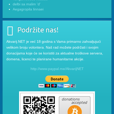
delbi sa malim 'd'
Aegagropila linnaei
Podržite nas!
Akvarij.NET je već 18 godina s Vama primarno zahvaljujući
velikom broju volontera. Naš rad možete podržati i svojim
donacijama koje će se koristiti za aktualne troškove servera,
domena, licenci te planirane humanitarne akcije.
http://www.paypal.me/AkvarijNET