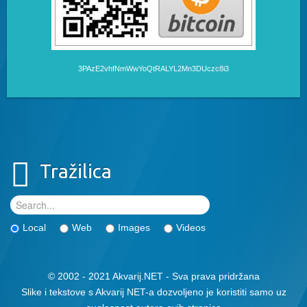
3PAzE2vhfNmWwYoQtRALYL2Mn3DUczc8i3
Tražilica
Local
Web
Images
Videos
© 2002 - 2021 Akvarij.NET - Sva prava pridržana
Slike i tekstove s Akvarij NET-a dozvoljeno je koristiti samo uz