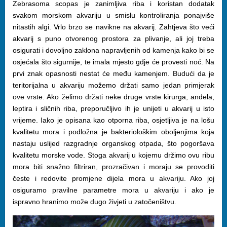
Zebrasoma scopas je zanimljiva riba i koristan dodatak
svakom morskom akvariju u smislu kontroliranja ponajviše
nitastih algi. Vrlo brzo se navikne na akvarij. Zahtjeva što veći
akvarij s puno otvorenog prostora za plivanje, ali joj treba
osigurati i dovoljno zaklona napravljenih od kamenja kako bi se
osjećala što sigurnije, te imala mjesto gdje će provesti noć. Na
prvi znak opasnosti nestat će među kamenjem. Budući da je
teritorijalna u akvariju možemo držati samo jedan primjerak
ove vrste. Ako želimo držati neke druge vrste kirurga, anđela,
leptira i sličnih riba, preporučljivo ih je unijeti u akvarij u isto
vrijeme. Iako je opisana kao otporna riba, osjetljiva je na lošu
kvalitetu mora i podložna je bakteriološkim oboljenjima koja
nastaju uslijed razgradnje organskog otpada, što pogoršava
kvalitetu morske vode. Stoga akvarij u kojemu držimo ovu ribu
mora biti snažno filtriran, prozračivan i moraju se provoditi
česte i redovite promjene dijela mora u akvariju. Ako joj
osiguramo pravilne parametre mora u akvariju i ako je
ispravno hranimo može dugo živjeti u zatočeništvu.