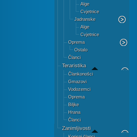
Alge
Cvjetnice
Jadranske
Alge
Cvjetnice
Oprema
Ostalo
Članci
Teraristika
Člankonošci
Gmazovi
Vodozemci
Oprema
Biljke
Hrana
Članci
Zanimljivosti
Korisni članci