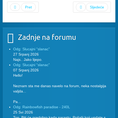
Pret
Sljedeće
Zadnje na forumu
Odg: Slucajni “slanac”
27 Srpanj 2026
Najs.. Jako lijepo.
Odg: Slucajni “slanac”
07 Srpanj 2026
Hello!
Neznam sta me danas navelo na forum, neka nostalgija
valjda...
Pa...
Odg: Rainbowfish paradise - 240L
25 Svi 2026
Top. Biti će predobro kada narastu. Pošalji koji update s