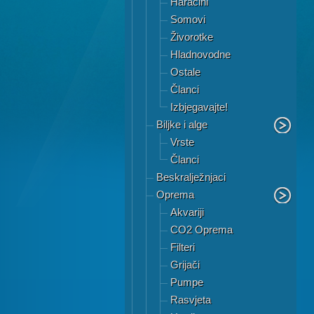
Haracini
Somovi
Živorotke
Hladnovodne
Ostale
Članci
Izbjegavajte!
Biljke i alge
Vrste
Članci
Beskralježnjaci
Oprema
Akvariji
CO2 Oprema
Filteri
Grijači
Pumpe
Rasvjeta