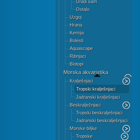
Uradi sam
Ostalo
Uzgoj
Hrana
Kemija
Bolesti
Aquascape
Ribnjaci
Biotopi
Morska akvaristika
Kralješnjaci
Tropski kralješnjaci
Jadranski kralješnjaci
Beskralježnjaci
Tropski beskralješnjaci
Jadranski beskralješnjaci
Morske biljke
Tropske