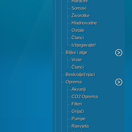
Haracini
Somovi
Živorotke
Hladnovodne
Ostale
Članci
Izbjegavajte!
Biljke i alge
Vrste
Članci
Beskralježnjaci
Oprema
Akvariji
CO2 Oprema
Filteri
Grijači
Pumpe
Rasvjeta