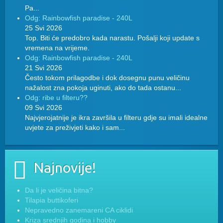
Pa...
Odg: Rainbowfish paradise - 240L
25 Svi 2026
Top. Biti će predobro kada narastu. Pošalji koji update s
vremena na vrijeme.
Odg: Rainbowfish paradise - 240L
21 Svi 2026
Često tokom prilagodbe i dok dosegnu punu veličinu
nažalost zna pokoja uginuti, ako do tada ostanu...
Odg: ribe u filteru??
09 Svi 2026
Najvjerojatnije je ikra završila u filteru gdje su imali idealne
uvjete za preživjeti kako i sam...
Najnovije!
Da li je veličina bitna?
Tilapia buttikoferi
Nepravedno zanemareni CA ciklidi
Kriza srednjih godina i hobby