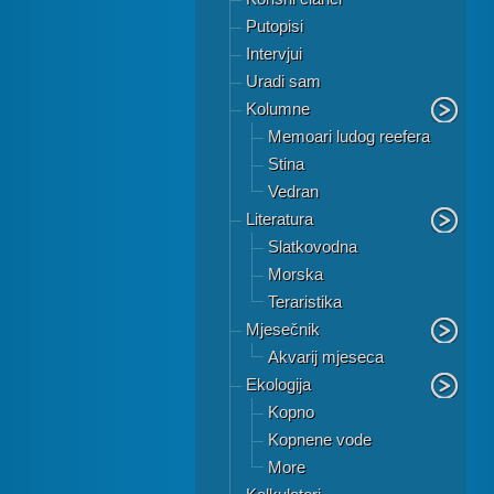
Putopisi
Intervjui
Uradi sam
Kolumne
Memoari ludog reefera
Stina
Vedran
Literatura
Slatkovodna
Morska
Teraristika
Mjesečnik
Akvarij mjeseca
Ekologija
Kopno
Kopnene vode
More