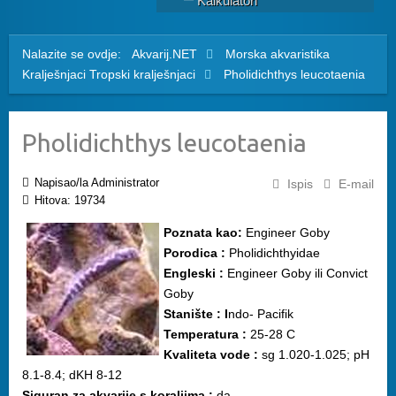
Kalkulatori
Nalazite se ovdje:
Akvarij.NET
Morska akvaristika
Kralješnjaci
Tropski kralješnjaci
Pholidichthys leucotaenia
Pholidichthys leucotaenia
Napisao/la Administrator
Ispis
E-mail
Hitova: 19734
Poznata kao:
Engineer Goby
Porodica :
Pholidichthyidae
Engleski :
Engineer Goby ili Convict
Goby
Stanište : I
ndo- Pacifik
Temperatura :
25-28 C
Kvaliteta vode :
sg 1.020-1.025; pH
8.1-8.4; dKH 8-12
Siguran za akvarije s koraljima :
da