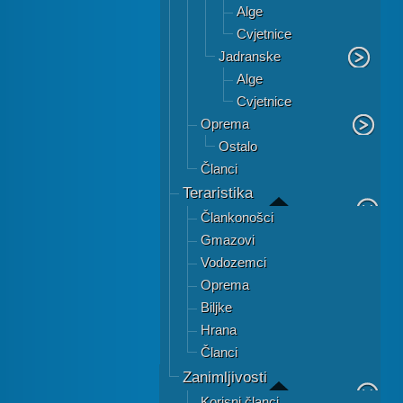
Alge
Cvjetnice
Jadranske
Alge
Cvjetnice
Oprema
Ostalo
Članci
Teraristika
Člankonošci
Gmazovi
Vodozemci
Oprema
Biljke
Hrana
Članci
Zanimljivosti
Korisni članci