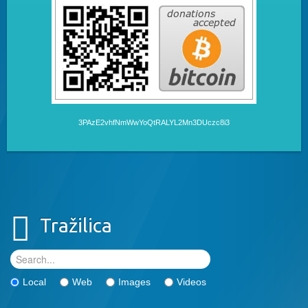
3PAzE2vhfNmWwYoQtRALYL2Mn3DUczc8i3
Tražilica
Local
Web
Images
Videos