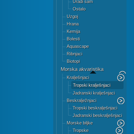
Uradi sam
Ostalo
Uzgoj
Hrana
Kemija
Bolesti
Aquascape
Ribnjaci
Biotopi
Morska akvaristika
Kralješnjaci
Tropski kralješnjaci
Jadranski kralješnjaci
Beskralježnjaci
Tropski beskralješnjaci
Jadranski beskralješnjaci
Morske biljke
Tropske