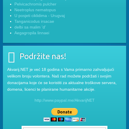
Pelvicachromis pulcher
Neetroplus nematopus
U posjeti ciklidima - Urugvaj
Tanganicodus irsacae
delbi sa malim 'd'
Aegagropila linnaei
Podržite nas!
Akvarij.NET je već 18 godina s Vama primarno zahvaljujući
velikom broju volontera. Naš rad možete podržati i svojim
donacijama koje će se koristiti za aktualne troškove servera,
domena, licenci te planirane humanitarne akcije.
http://www.paypal.me/AkvarijNET