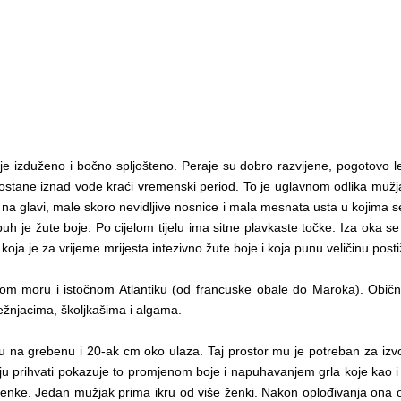
oj je izduženo i bočno spljošteno. Peraje su dobro razvijene, pogotovo 
ostane iznad vode kraći vremenski period. To je uglavnom odlika mužja
na glavi, male skoro nevidljive nosnice i mala mesnata usta u kojima se n
h je žute boje. Po cijelom tijelu ima sitne plavkaste točke. Iza oka se
 koja je za vrijeme mrijesta intezivno žute boje i koja punu veličinu pos
Crnom moru i istočnom Atlantiku (od francuske obale do Maroka). Ob
ežnjacima, školjkašima i algama.
tinu na grebenu i 20-ak cm oko ulaza. Taj prostor mu je potreban za i
 ju prihvati pokazuje to promjenom boje i napuhavanjem grla koje kao i os
ženke. Jedan mužjak prima ikru od više ženki. Nakon oplođivanja ona odlaz