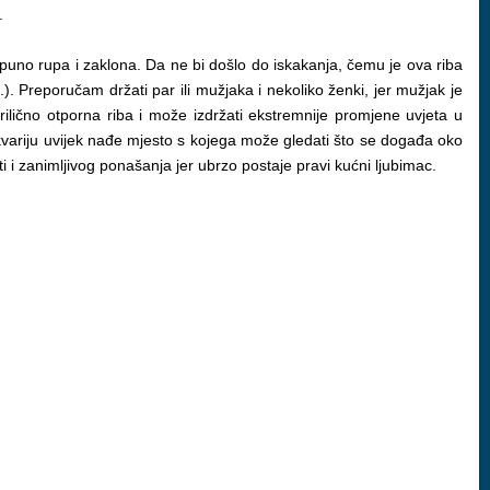
.
 puno rupa i zaklona. Da ne bi došlo do iskakanja, čemu je ova riba
). Preporučam držati par ili mužjaka i nekoliko ženki, jer mužjak je
prilično otporna riba i može izdržati ekstremnije promjene uvjeta u
 akvariju uvijek nađe mjesto s kojega može gledati što se događa oko
ti i zanimljivog ponašanja jer ubrzo postaje pravi kućni ljubimac.