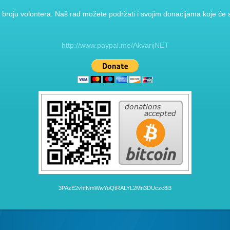
broju volontera. Naš rad možete podržati i svojim donacijama koje će se
http://www.paypal.me/AkvarijNET
3PAzE2vhfNmWwYoQtRALYL2Mn3DUczc8i3