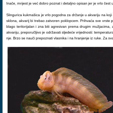
Inače, mrijest je već dobro poznat i detaljno opisan jer je vrlo čes
Slingurica kukmašica je vrlo pogodna za držanje u akvariju na koji
sklona, akvarij bi trebao zatvoren poklopcem. Prihvaća sve vrste po
blago teritorijalan i zna biti agresivan prema drugim mužjacima, a
akvariju, preporučljivo je održavati sljedeće vrijednosti: temperat
nje. Brzo se nauči prepoznati vlasnika i na hranjenje iz ruke. Za sva