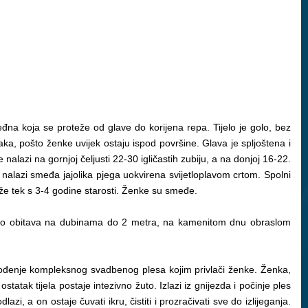
leđna koja se proteže od glave do korijena repa. Tijelo je golo, bez
ka, pošto ženke uvijek ostaju ispod površine. Glava je spljoštena i
alazi na gornjoj čeljusti 22-30 igličastih zubiju, a na donjoj 16-22.
 nalazi smeđa jajolika pjega uokvirena svijetloplavom crtom. Spolni
tiže tek s 3-4 godine starosti. Ženke su smeđe.
ično obitava na dubinama do 2 metra, na kamenitom dnu obraslom
zvođenje kompleksnog svadbenog plesa kojim privlači ženke. Ženka,
tatak tijela postaje intezivno žuto. Izlazi iz gnijezda i počinje ples
i, a on ostaje čuvati ikru, čistiti i prozračivati sve do izlijeganja.