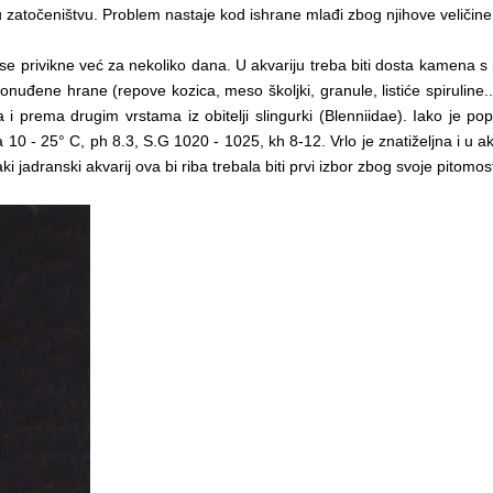
t u zatočeništvu. Problem nastaje kod ishrane mlađi zbog njihove veličine
 se privikne već za nekoliko dana. U akvariju treba biti dosta kamena s
nuđene hrane (repove kozica, meso školjki, granule, listiće spiruline...
 i prema drugim vrstama iz obitelji slingurki (Blenniidae). Iako je po
ura 10 - 25° C, ph 8.3, S.G 1020 - 1025, kh 8-12. Vrlo je znatiželjna i u
ki jadranski akvarij ova bi riba trebala biti prvi izbor zbog svoje pitomos