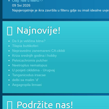
Odg: ribe u filteru??
09 Svi 2026
Najvjerojatnije je ikra završila u filteru gdje su imali idealne uvj
Najnovije!
Da li je veličina bitna?
Tilapia buttikoferi
Nepravedno zanemareni CA ciklidi
Kriza srednjih godina i hobby
Pelvicachromis pulcher
Neetroplus nematopus
U posjeti ciklidima - Urugvaj
Tanganicodus irsacae
delbi sa malim 'd'
Aegagropila linnaei
Podržite nas!