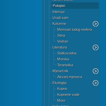
Putopisi
Intervjui
Uradi sam
Kolumne
Memoari ludog reefera
Stina
Vedran
Literatura
Slatkovodna
Morska
Teraristika
Mjesečnik
Akvarij mjeseca
Ekologija
Kopno
Kopnene vode
More