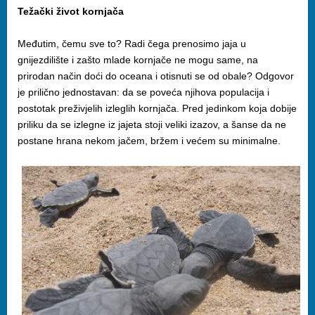
Težački život kornjača
Međutim, čemu sve to? Radi čega prenosimo jaja u
gnijezdilište i zašto mlade kornjače ne mogu same, na
prirodan način doći do oceana i otisnuti se od obale? Odgovor
je prilično jednostavan: da se poveća njihova populacija i
postotak preživjelih izleglih kornjača. Pred jedinkom koja dobije
priliku da se izlegne iz jajeta stoji veliki izazov, a šanse da ne
postane hrana nekom jačem, bržem i većem su minimalne.