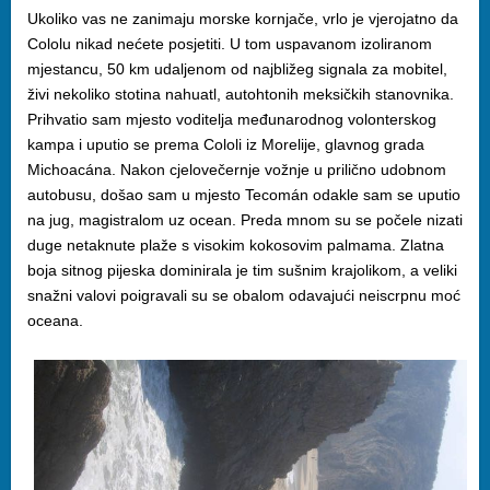
Ukoliko vas ne zanimaju morske kornjače, vrlo je vjerojatno da
Cololu nikad nećete posjetiti. U tom uspavanom izoliranom
mjestancu, 50 km udaljenom od najbližeg signala za mobitel,
živi nekoliko stotina nahuatl, autohtonih meksičkih stanovnika.
Prihvatio sam mjesto voditelja međunarodnog volonterskog
kampa i uputio se prema Cololi iz Morelije, glavnog grada
Michoacána. Nakon cjelovečernje vožnje u prilično udobnom
autobusu, došao sam u mjesto Tecomán odakle sam se uputio
na jug, magistralom uz ocean. Preda mnom su se počele nizati
duge netaknute plaže s visokim kokosovim palmama. Zlatna
boja sitnog pijeska dominirala je tim sušnim krajolikom, a veliki
snažni valovi poigravali su se obalom odavajući neiscrpnu moć
oceana.