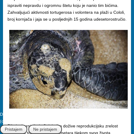
ispraviti nepravdu i ogromnu štetu koju je nanio tim bićima.
Zahvaljujući aktivnosti tortugerosa i volontera na plaži u Cololi,
broj kornjača i jaja se u posljednjih 15 godina udesetorostručio.
Da bismo poboljšali Vaše iskustvo ova stranica koristi kolačiće
(cookies). Nastavkom pristajete na njihovo korištenje.
Rijetke kornjače iz Colole što dožive reprodukcijsku zrelost
Pristajem
Ne pristajem
proplivaju tisuće i tisuće kilometara tijekom svog života.