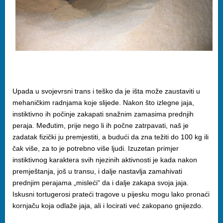
Upada u svojevrsni trans i teško da je išta može zaustaviti u
mehaničkim radnjama koje slijede. Nakon što izlegne jaja,
instiktivno ih počinje zakapati snažnim zamasima prednjih
peraja. Međutim, prije nego li ih počne zatrpavati, naš je
zadatak fizički ju premjestiti, a budući da zna težiti do 100 kg ili
čak više, za to je potrebno više ljudi. Izuzetan primjer
instiktivnog karaktera svih njezinih aktivnosti je kada nakon
premještanja, još u transu, i dalje nastavlja zamahivati
prednjim perajama „misleći“ da i dalje zakapa svoja jaja.
Iskusni tortugerosi prateći tragove u pijesku mogu lako pronaći
kornjaču koja odlaže jaja, ali i locirati već zakopano gnijezdo.