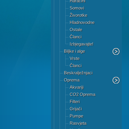
Haracini
Somovi
Živorotke
Hladnovodne
Ostale
Članci
Izbjegavajte!
Biljke i alge
Vrste
Članci
Beskralježnjaci
Oprema
Akvariji
CO2 Oprema
Filteri
Grijači
Pumpe
Rasvjeta