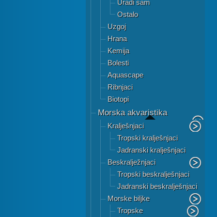
Uradi sam
Ostalo
Uzgoj
Hrana
Kemija
Bolesti
Aquascape
Ribnjaci
Biotopi
Morska akvaristika
Kralješnjaci
Tropski kralješnjaci
Jadranski kralješnjaci
Beskralježnjaci
Tropski beskralješnjaci
Jadranski beskralješnjaci
Morske biljke
Tropske