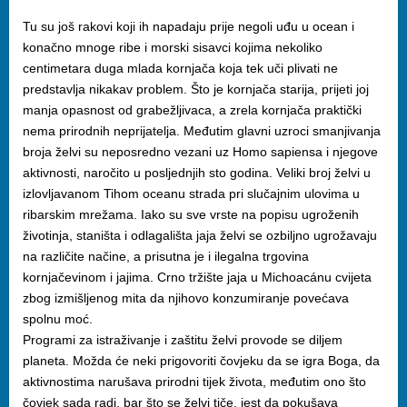
Tu su još rakovi koji ih napadaju prije negoli uđu u ocean i
konačno mnoge ribe i morski sisavci kojima nekoliko
centimetara duga mlada kornjača koja tek uči plivati ne
predstavlja nikakav problem. Što je kornjača starija, prijeti joj
manja opasnost od grabežljivaca, a zrela kornjača praktički
nema prirodnih neprijatelja. Međutim glavni uzroci smanjivanja
broja želvi su neposredno vezani uz Homo sapiensa i njegove
aktivnosti, naročito u posljednjih sto godina. Veliki broj želvi u
izlovljavanom Tihom oceanu strada pri slučajnim ulovima u
ribarskim mrežama. Iako su sve vrste na popisu ugroženih
životinja, staništa i odlagališta jaja želvi se ozbiljno ugrožavaju
na različite načine, a prisutna je i ilegalna trgovina
kornjačevinom i jajima. Crno tržište jaja u Michoacánu cvijeta
zbog izmišljenog mita da njihovo konzumiranje povećava
spolnu moć.
Programi za istraživanje i zaštitu želvi provode se diljem
planeta. Možda će neki prigovoriti čovjeku da se igra Boga, da
aktivnostima narušava prirodni tijek života, međutim ono što
čovjek sada radi, bar što se želvi tiče, jest da pokušava