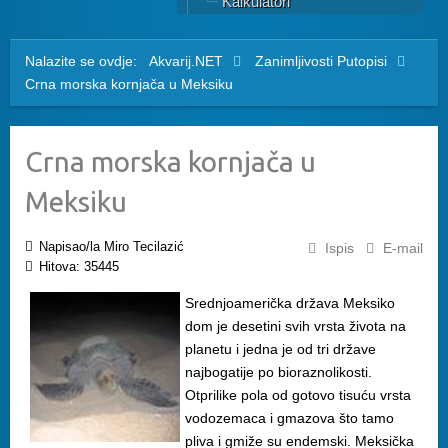
Kalkulatori
Nalazite se ovdje:
Akvarij.NET
Zanimljivosti
Putopisi
Crna morska kornjača u Meksiku
Crna morska kornjača u
Meksiku
Napisao/la Miro Tecilazić
Ispis
E-mail
Hitova: 35445
Srednjoamerička država Meksiko
dom je desetini svih vrsta života na
planetu i jedna je od tri države
najbogatije po bioraznolikosti.
Otprilike pola od gotovo tisuću vrsta
vodozemaca i gmazova što tamo
pliva i gmiže su endemski. Meksička