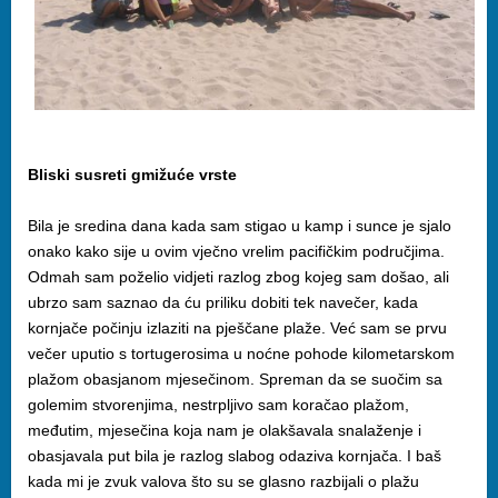
Bliski susreti gmižuće vrste
Bila je sredina dana kada sam stigao u kamp i sunce je sjalo
onako kako sije u ovim vječno vrelim pacifičkim područjima.
Odmah sam poželio vidjeti razlog zbog kojeg sam došao, ali
ubrzo sam saznao da ću priliku dobiti tek navečer, kada
kornjače počinju izlaziti na pješčane plaže. Već sam se prvu
večer uputio s tortugerosima u noćne pohode kilometarskom
plažom obasjanom mjesečinom. Spreman da se suočim sa
golemim stvorenjima, nestrpljivo sam koračao plažom,
međutim, mjesečina koja nam je olakšavala snalaženje i
obasjavala put bila je razlog slabog odaziva kornjača. I baš
kada mi je zvuk valova što su se glasno razbijali o plažu