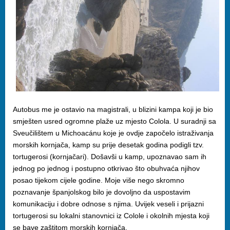
Autobus me je ostavio na magistrali, u blizini kampa koji je bio
smješten usred ogromne plaže uz mjesto Colola. U suradnji sa
Sveučilištem u Michoacánu koje je ovdje započelo istraživanja
morskih kornjača, kamp su prije desetak godina podigli tzv.
tortugerosi (kornjačari). Došavši u kamp, upoznavao sam ih
jednog po jednog i postupno otkrivao što obuhvaća njihov
posao tijekom cijele godine. Moje više nego skromno
poznavanje španjolskog bilo je dovoljno da uspostavim
komunikaciju i dobre odnose s njima. Uvijek veseli i prijazni
tortugerosi su lokalni stanovnici iz Colole i okolnih mjesta koji
se bave zaštitom morskih kornjača.