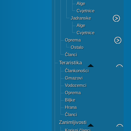
Alge
Cvjetnice
Jadranske
Alge
Cvjetnice
Oprema
Ostalo
Članci
Teraristika
Člankonošci
Gmazovi
Vodozemci
Oprema
Biljke
Hrana
Članci
Zanimljivosti
Korisni članci