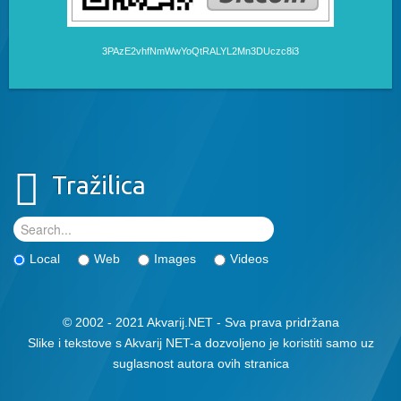
3PAzE2vhfNmWwYoQtRALYL2Mn3DUczc8i3
Tražilica
Local
Web
Images
Videos
© 2002 - 2021 Akvarij.NET - Sva prava pridržana
Slike i tekstove s Akvarij NET-a dozvoljeno je koristiti samo uz
suglasnost autora ovih stranica