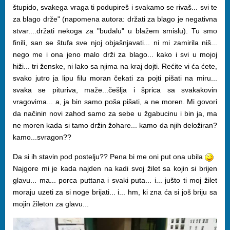
štupido, svakega vraga ti podupireš i svakamo se rivaš... svi te
za blago drže" (napomena autora: držati za blago je negativna
stvar....držati nekoga za "budalu" u blažem smislu). Tu smo
finili, san se štufa sve njoj objašnjavati... ni mi zamirila niš...
nego me i ona jeno malo drži za blago... kako i svi u mojoj
hiži... tri ženske, ni lako sa njima na kraj dojti. Rećite vi ća ćete,
svako jutro ja lipu filu moran čekati za pojti pišati na miru...
svaka se pituriva, maže...češlja i šprica sa svakakovin
vragovima... a, ja bin samo poša pišati, a ne moren. Mi govori
da načinin novi zahod samo za sebe u žgabucinu i bin ja, ma
ne moren kada si tamo držin žohare... kamo da njih deložiran?
kamo...svragon??
Da si ih stavin pod postelju?? Pena bi me oni put ona ubila
Najgore mi je kada najden na kadi svoj žilet sa kojin si brijen
glavu... ma... porca puttana i svaki puta... i... jušto ti moj žilet
moraju uzeti za si noge brijati... i... hm, ki zna ća si još briju sa
mojin žileton za glavu...