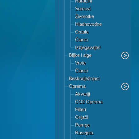
Haracini
Somovi
Živorotke
Hladnovodne
Ostale
Članci
Izbjegavajte!
Biljke i alge
Vrste
Članci
Beskralježnjaci
Oprema
Akvariji
CO2 Oprema
Filteri
Grijači
Pumpe
Rasvjeta