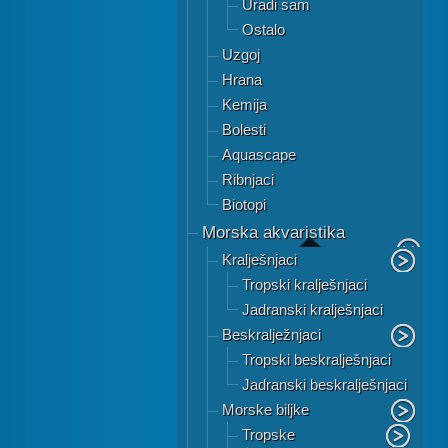
Uradi sam
Ostalo
Uzgoj
Hrana
Kemija
Bolesti
Aquascape
Ribnjaci
Biotopi
Morska akvaristika
Kralješnjaci
Tropski kralješnjaci
Jadranski kralješnjaci
Beskralježnjaci
Tropski beskralješnjaci
Jadranski beskralješnjaci
Morske biljke
Tropske