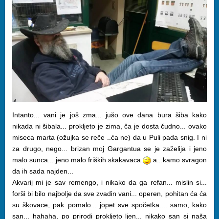
Intanto... vani je još zma... jušo ove dana bura šiba kako
nikada ni šibala... prokljeto je zima, ča je dosta čudno... ovako
miseca marta (ožujka se reče ..ća ne) da u Puli pada snig. I ni
za drugo, nego... brizan moj Gargantua se je zaželija i jeno
malo sunca... jeno malo friških skakavaca
a...kamo svragon
da ih sada najden...
Akvarij mi je sav remengo, i nikako da ga refan... mislin si...
forši bi bilo najbolje da sve zvadin vani... operen, pohitan ća ća
su škovace, pak..pomalo... jopet sve spočetka.... samo, kako
san... hahaha, po prirodi prokljeto ljen... nikako san si naša