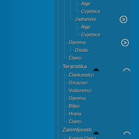
Alge
Cvjetnice
Jadranske
Alge
Cvjetnice
Oprema
Ostalo
Članci
Teraristika
Člankonošci
Gmazovi
Vodozemci
Oprema
Biljke
Hrana
Članci
Zanimljivosti
Korisni članci