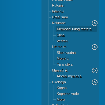
Putopisi
Intervjui
Uradi sam
Kolumne
Memoari ludog reefera
Stina
Vedran
Literatura
Slatkovodna
Morska
Teraristika
Mjesečnik
Akvarij mjeseca
Ekologija
Kopno
Kopnene vode
More