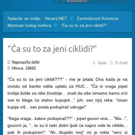
Kalkulatori
Nalazite se ovdje:
Akvarij.NET
Zanimljivosti
Kolumne
Memoari ludog reefera
"Ća su to za jeni ciklidi?"
"Ća su to za jeni ciklidi?"
Napisao/la delbi
Ispis
E-mail
Hitova: 19665
"Ća su to za jeni ciklidi???" - me je pitala Ona kada je na
izvodu od banke vidila uplatu za HUC... "Ća si vraga jopet
trošija šolde za nike životinje... znaš da više nimamo kamo vrći
sve to blaga ća stalno kupuješ..." joh, san njoj reka: "nisan
kupija niš... san posta podupirač udruge!"
"Kega vraga...kakov podupirač??" - jopet guvori ona.... "Ma...",
guvorin ja, "...to su ti neki dobri ljudi ća napro vole te ciklide...
pak ih podupiren!". "Ah...štupido moj" mi je rekla "vero si