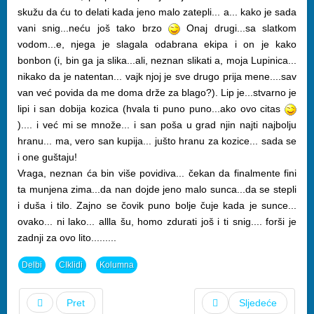
skužu da ću to delati kada jeno malo zatepli... a... kako je sada
vani snig...neću još tako brzo
Onaj drugi...sa slatkom
vodom...e, njega je slagala odabrana ekipa i on je kako
bonbon (i, bin ga ja slika...ali, neznan slikati a, moja Lupinica...
nikako da je natentan... vajk njoj je sve drugo prija mene....sav
van već povida da me doma drže za blago?). Lip je...stvarno je
lipi i san dobija kozica (hvala ti puno puno...ako ovo citas
).... i već mi se množe... i san poša u grad njin najti najbolju
hranu... ma, vero san kupija... jušto hranu za kozice... sada se
i one guštaju!
Vraga, neznan ća bin više povidiva... čekan da finalmente fini
ta munjena zima...da nan dojde jeno malo sunca...da se stepli
i duša i tilo. Zajno se čovik puno bolje čuje kada je sunce...
ovako... ni lako... allla šu, homo zdurati još i ti snig.... forši je
zadnji za ovo lito.........
Delbi
CIklidi
Kolumna
Pret
Sljedeće