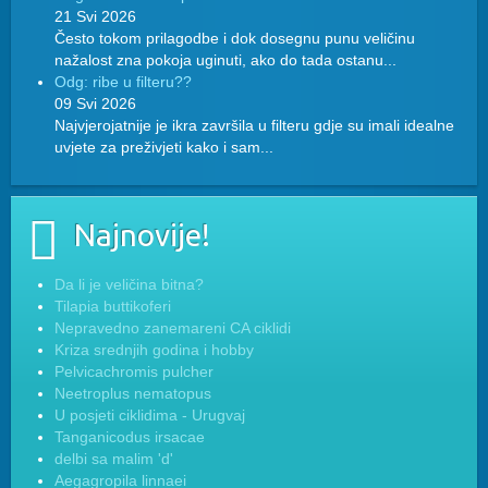
21 Svi 2026
Često tokom prilagodbe i dok dosegnu punu veličinu
nažalost zna pokoja uginuti, ako do tada ostanu...
Odg: ribe u filteru??
09 Svi 2026
Najvjerojatnije je ikra završila u filteru gdje su imali idealne
uvjete za preživjeti kako i sam...
Najnovije!
Da li je veličina bitna?
Tilapia buttikoferi
Nepravedno zanemareni CA ciklidi
Kriza srednjih godina i hobby
Pelvicachromis pulcher
Neetroplus nematopus
U posjeti ciklidima - Urugvaj
Tanganicodus irsacae
delbi sa malim 'd'
Aegagropila linnaei