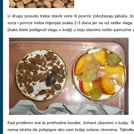
U drugu posudu treba staviti voće ili povrće (obožavaju jabuku, ba
voće i povrće treba mijenjati svaka 2-3 dana jer se od velike vlage 
(kako biste podignuli vlagu u kutiji) u koju stavimo nešto pamučne v
Kad prođemo sve te prethodne korake, žohare ubacimo u kutiju. Što i
nema straha da pobjegne ako vam kutija ostane otvorena. Također, 