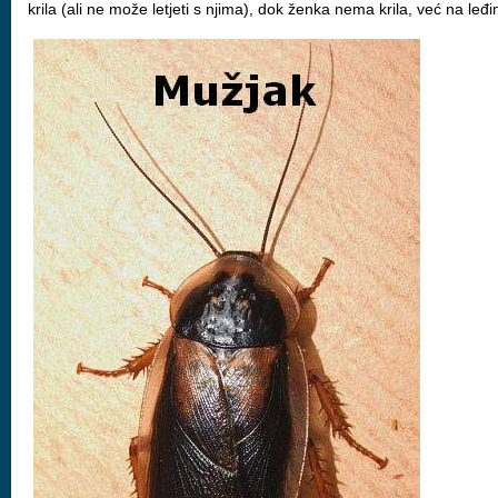
krila (ali ne može letjeti s njima), dok ženka nema krila, već na l