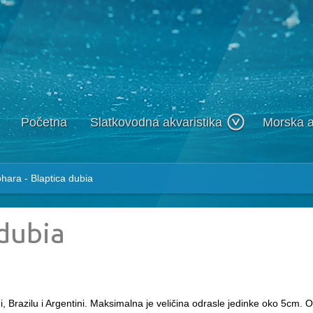
Početna
Slatkovodna akvaristika
Morska a
hara - Blaptica dubia
 dubia
ni, Brazilu i Argentini. Maksimalna je veličina odrasle jedinke oko 5cm. 