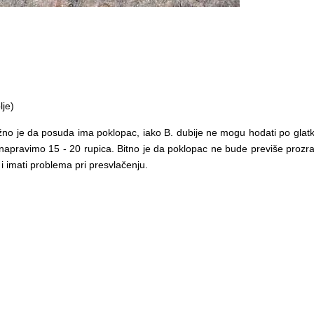
lje)
 važno je da posuda ima poklopac, iako B. dubije ne mogu hodati po glat
apravimo 15 - 20 rupica. Bitno je da poklopac ne bude previše prozra
i imati problema pri presvlačenju.