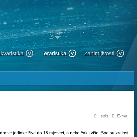
kvaristika
Teraristika
Zanimljivosti
Ispis
E-mail
Odrasle jedinke žive do 18 mjeseci, a neke čak i više. Spolnu zrelost