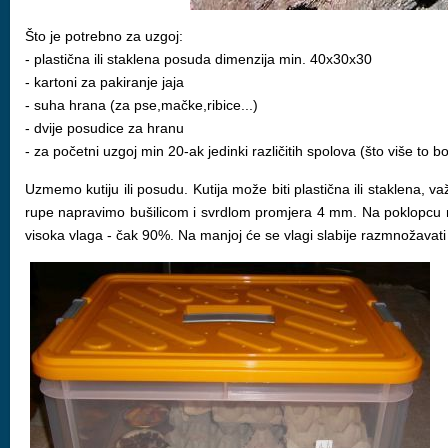
Što je potrebno za uzgoj:
- plastična ili staklena posuda dimenzija min. 40x30x30
- kartoni za pakiranje jaja
- suha hrana (za pse,mačke,ribice...)
- dvije posudice za hranu
- za početni uzgoj min 20-ak jedinki različitih spolova (što više to bo
Uzmemo kutiju ili posudu. Kutija može biti plastična ili staklena,
rupe napravimo bušilicom i svrdlom promjera 4 mm. Na poklopcu n
visoka vlaga - čak 90%. Na manjoj će se vlagi slabije razmnožavati 