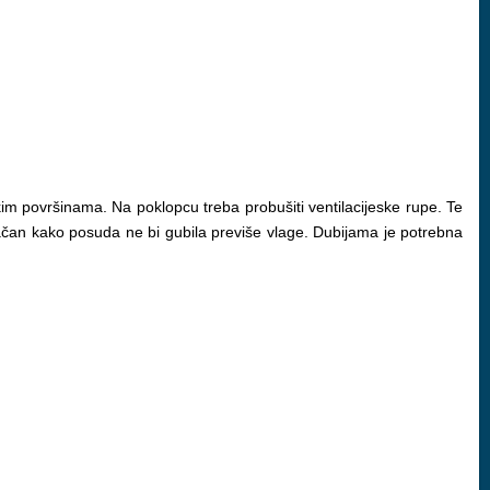
kim površinama. Na poklopcu treba probušiti ventilacijeske rupe. Te
čan kako posuda ne bi gubila previše vlage. Dubijama je potrebna