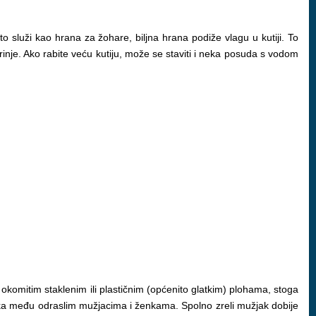
o služi kao hrana za žohare, biljna hrana podiže vlagu u kutiji. To
grinje. Ako rabite veću kutiju, može se staviti i neka posuda s vodom
 okomitim staklenim ili plastičnim (općenito glatkim) plohama, stoga
lika među odraslim mužjacima i ženkama. Spolno zreli mužjak dobije