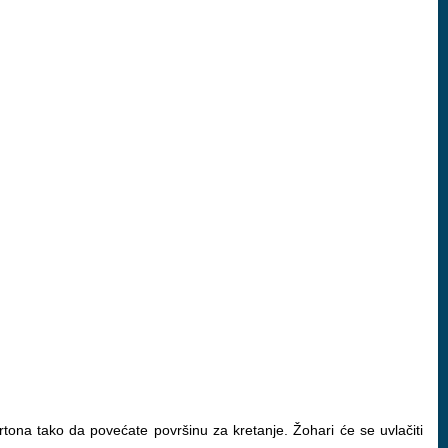
artona tako da povećate površinu za kretanje. Žohari će se uvlačiti