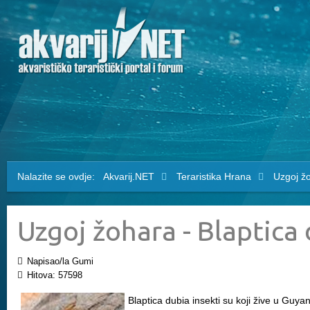
Nalazite se ovdje:
Akvarij.NET
Teraristika
Hrana
Uzgoj žo
Uzgoj žohara - Blaptica
Napisao/la Gumi
Hitova: 57598
Blaptica dubia insekti su koji žive u Guya