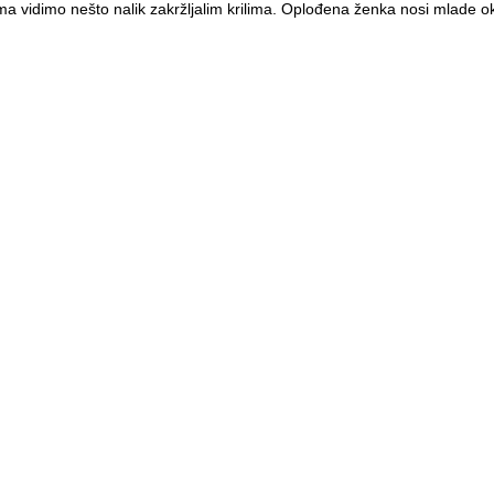
eđima vidimo nešto nalik zakržljalim krilima. Oplođena ženka nosi mlade 