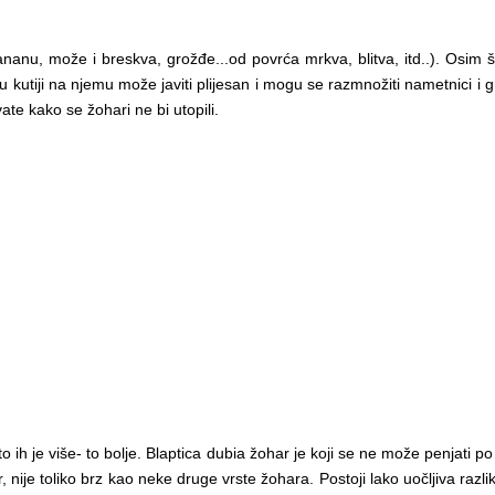
nanu, može i breskva, grožđe...od povrća mrkva, blitva, itd..). Osim št
u kutiji na njemu može javiti plijesan i mogu se razmnožiti nametnici i 
ate kako se žohari ne bi utopili.
h je više- to bolje. Blaptica dubia žohar je koji se ne može penjati po
nije toliko brz kao neke druge vrste žohara. Postoji lako uočljiva raz