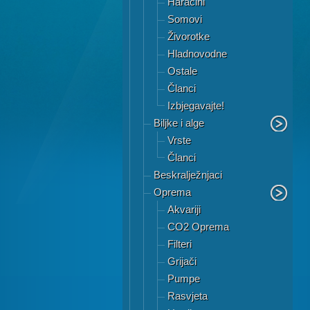
Haracini
Somovi
Živorotke
Hladnovodne
Ostale
Članci
Izbjegavajte!
Biljke i alge
Vrste
Članci
Beskralježnjaci
Oprema
Akvariji
CO2 Oprema
Filteri
Grijači
Pumpe
Rasvjeta