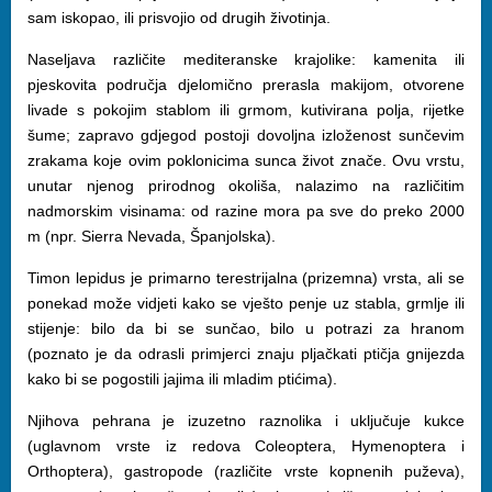
sam iskopao, ili prisvojio od drugih životinja.
Naseljava različite mediteranske krajolike: kamenita ili
pjeskovita područja djelomično prerasla makijom, otvorene
livade s pokojim stablom ili grmom, kutivirana polja, rijetke
šume; zapravo gdjegod postoji dovoljna izloženost sunčevim
zrakama koje ovim poklonicima sunca život znače. Ovu vrstu,
unutar njenog prirodnog okoliša, nalazimo na različitim
nadmorskim visinama: od razine mora pa sve do preko 2000
m (npr. Sierra Nevada, Španjolska).
Timon lepidus je primarno terestrijalna (prizemna) vrsta, ali se
ponekad može vidjeti kako se vješto penje uz stabla, grmlje ili
stijenje: bilo da bi se sunčao, bilo u potrazi za hranom
(poznato je da odrasli primjerci znaju pljačkati ptičja gnijezda
kako bi se pogostili jajima ili mladim ptićima).
Njihova pehrana je izuzetno raznolika i uključuje kukce
(uglavnom vrste iz redova Coleoptera, Hymenoptera i
Orthoptera), gastropode (različite vrste kopnenih puževa),