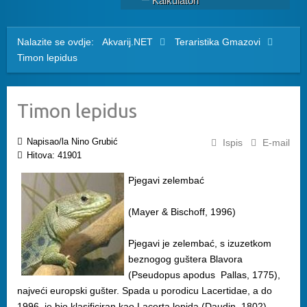
Kalkulatori
Nalazite se ovdje:
Akvarij.NET
Teraristika
Gmazovi
Timon lepidus
Timon lepidus
Napisao/la Nino Grubić
Ispis
E-mail
Hitova: 41901
Pjegavi zelembać
(Mayer & Bischoff, 1996)
Pjegavi je zelembać, s izuzetkom
beznogog guštera Blavora
(Pseudopus apodus Pallas, 1775),
najveći europski gušter. Spada u porodicu Lacertidae, a do
1996. je bio klasificiran kao Lacerta lepida (Daudin, 1802).