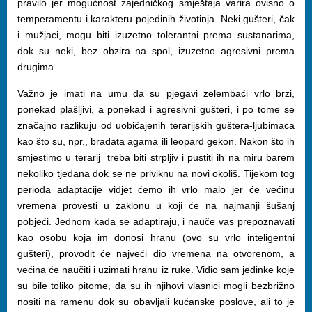
pravilo jer mogućnost zajedničkog smještaja varira ovisno o
temperamentu i karakteru pojedinih životinja. Neki gušteri, čak
i mužjaci, mogu biti izuzetno tolerantni prema sustanarima,
dok su neki, bez obzira na spol, izuzetno agresivni prema
drugima.
Važno je imati na umu da su pjegavi zelembaći vrlo brzi,
ponekad plašljivi, a ponekad i agresivni gušteri, i po tome se
značajno razlikuju od uobičajenih terarijskih guštera-ljubimaca
kao što su, npr., bradata agama ili leopard gekon. Nakon što ih
smjestimo u terarij treba biti strpljiv i pustiti ih na miru barem
nekoliko tjedana dok se ne priviknu na novi okoliš. Tijekom tog
perioda adaptacije vidjet ćemo ih vrlo malo jer će većinu
vremena provesti u zaklonu u koji će na najmanji šušanj
pobjeći. Jednom kada se adaptiraju, i nauče vas prepoznavati
kao osobu koja im donosi hranu (ovo su vrlo inteligentni
gušteri), provodit će najveći dio vremena na otvorenom, a
većina će naučiti i uzimati hranu iz ruke. Vidio sam jedinke koje
su bile toliko pitome, da su ih njihovi vlasnici mogli bezbrižno
nositi na ramenu dok su obavljali kućanske poslove, ali to je