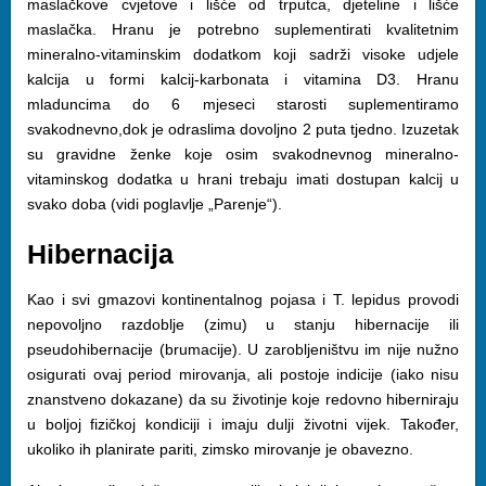
maslačkove cvjetove i lišće od trputca, djeteline i lišće
maslačka. Hranu je potrebno suplementirati kvalitetnim
mineralno-vitaminskim dodatkom koji sadrži visoke udjele
kalcija u formi kalcij-karbonata i vitamina D3. Hranu
mladuncima do 6 mjeseci starosti suplementiramo
svakodnevno,dok je odraslima dovoljno 2 puta tjedno. Izuzetak
su gravidne ženke koje osim svakodnevnog mineralno-
vitaminskog dodatka u hrani trebaju imati dostupan kalcij u
svako doba (vidi poglavlje „Parenje“).
Hibernacija
Kao i svi gmazovi kontinentalnog pojasa i T. lepidus provodi
nepovoljno razdoblje (zimu) u stanju hibernacije ili
pseudohibernacije (brumacije). U zarobljeništvu im nije nužno
osigurati ovaj period mirovanja, ali postoje indicije (iako nisu
znanstveno dokazane) da su životinje koje redovno hiberniraju
u boljoj fizičkoj kondiciji i imaju dulji životni vijek. Također,
ukoliko ih planirate pariti, zimsko mirovanje je obavezno.