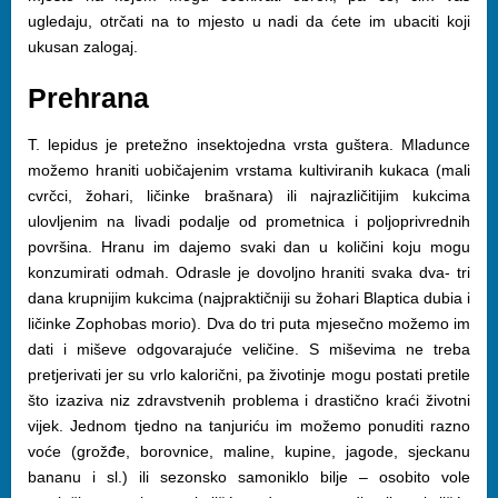
ugledaju, otrčati na to mjesto u nadi da ćete im ubaciti koji
ukusan zalogaj.
Prehrana
T. lepidus je pretežno insektojedna vrsta guštera. Mladunce
možemo hraniti uobičajenim vrstama kultiviranih kukaca (mali
cvrčci, žohari, ličinke brašnara) ili najrazličitijim kukcima
ulovljenim na livadi podalje od prometnica i poljoprivrednih
površina. Hranu im dajemo svaki dan u količini koju mogu
konzumirati odmah. Odrasle je dovoljno hraniti svaka dva- tri
dana krupnijim kukcima (najpraktičniji su žohari Blaptica dubia i
ličinke Zophobas morio). Dva do tri puta mjesečno možemo im
dati i miševe odgovarajuće veličine. S miševima ne treba
pretjerivati jer su vrlo kalorični, pa životinje mogu postati pretile
što izaziva niz zdravstvenih problema i drastično kraći životni
vijek. Jednom tjedno na tanjuriću im možemo ponuditi razno
voće (grožđe, borovnice, maline, kupine, jagode, sjeckanu
bananu i sl.) ili sezonsko samoniklo bilje – osobito vole