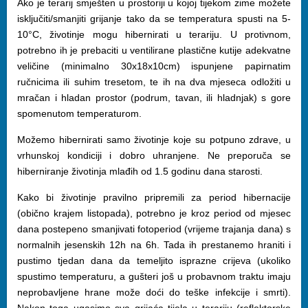
Ako je terarij smješten u prostoriji u kojoj tijekom zime možete
isključiti/smanjiti grijanje tako da se temperatura spusti na 5-
10°C, životinje mogu hibernirati u terariju. U protivnom,
potrebno ih je prebaciti u ventilirane plastične kutije adekvatne
veličine (minimalno 30x18x10cm) ispunjene papirnatim
ručnicima ili suhim tresetom, te ih na dva mjeseca odložiti u
mračan i hladan prostor (podrum, tavan, ili hladnjak) s gore
spomenutom temperaturom.
Možemo hibernirati samo životinje koje su potpuno zdrave, u
vrhunskoj kondiciji i dobro uhranjene. Ne preporuča se
hiberniranje životinja mlađih od 1.5 godinu dana starosti.
Kako bi životinje pravilno pripremili za period hibernacije
(obično krajem listopada), potrebno je kroz period od mjesec
dana postepeno smanjivati fotoperiod (vrijeme trajanja dana) s
normalnih jesenskih 12h na 6h. Tada ih prestanemo hraniti i
pustimo tjedan dana da temeljito isprazne crijeva (ukoliko
spustimo temperaturu, a gušteri još u probavnom traktu imaju
neprobavljene hrane može doći do teške infekcije i smrti).
Nakon toga ugasimo sva grijaća tijela u terariju (reflektorske