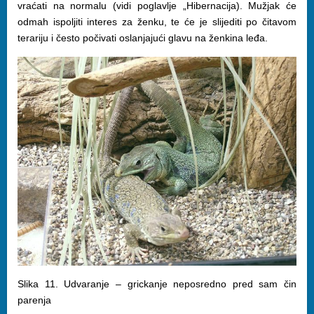
vraćati na normalu (vidi poglavlje „Hibernacija). Mužjak će
odmah ispoljiti interes za ženku, te će je slijediti po čitavom
terariju i često počivati oslanjajući glavu na ženkina leđa.
Slika 11. Udvaranje – grickanje neposredno pred sam čin
parenja