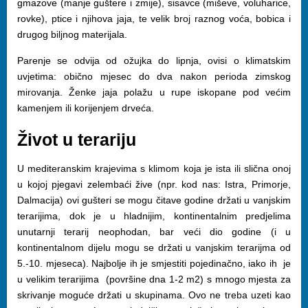
gmazove (manje guštere i zmije), sisavce (miševe, voluharice,
rovke), ptice i njihova jaja, te velik broj raznog voća, bobica i
drugog biljnog materijala.
Parenje se odvija od ožujka do lipnja, ovisi o klimatskim
uvjetima: obično mjesec do dva nakon perioda zimskog
mirovanja. Ženke jaja polažu u rupe iskopane pod većim
kamenjem ili korijenjem drveća.
Život u terariju
U mediteranskim krajevima s klimom koja je ista ili slična onoj
u kojoj pjegavi zelembaći žive (npr. kod nas: Istra, Primorje,
Dalmacija) ovi gušteri se mogu čitave godine držati u vanjskim
terarijima, dok je u hladnijim, kontinentalnim predjelima
unutarnji terarij neophodan, bar veći dio godine (i u
kontinentalnom dijelu mogu se držati u vanjskim terarijma od
5.-10. mjeseca). Najbolje ih je smjestiti pojedinačno, iako ih je
u velikim terarijima (površine dna 1-2 m2) s mnogo mjesta za
skrivanje moguće držati u skupinama. Ovo ne treba uzeti kao