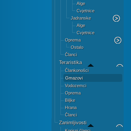
Alge
Cvjetnice
Jadranske
Alge
Cvjetnice
Oprema
Ostalo
Članci
Teraristika
Člankonošci
Gmazovi
Vodozemci
Oprema
Biljke
Hrana
Članci
Zanimljivosti
Korisni članci