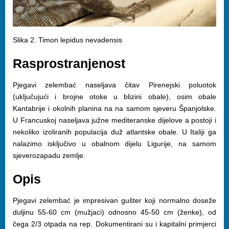
Slika 2. Timon lepidus nevadensis
Rasprostranjenost
Pjegavi zelembać naseljava čitav Pirenejski poluotok
(uključujući i brojne otoke u blizini obale), osim obale
Kantabrije i okolnih planina na na samom sjeveru Španjolske.
U Francuskoj naseljava južne mediteranske dijelove a postoji i
nekoliko izoliranih populacija duž atlantske obale. U Italiji ga
nalazimo isključivo u obalnom dijelu Ligurije, na samom
sjeverozapadu zemlje.
Opis
Pjegavi zelembać je impresivan gušter koji normalno doseže
duljinu 55-60 cm (mužjaci) odnosno 45-50 cm (ženke), od
čega 2/3 otpada na rep. Dokumentirani su i kapitalni primjerci