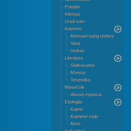
Putopisi
Intervjui
Uradi sam
Kolumne
Memoari ludog reefera
Stina
Vedran
Literatura
Slatkovodna
Morska
Teraristika
Mjesečnik
Akvarij mjeseca
Ekologija
Kopno
Kopnene vode
More