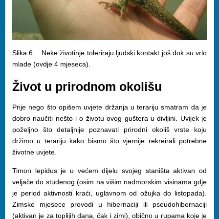
Slika 6. Neke životinje toleriraju ljudski kontakt još dok su vrlo
mlade (ovdje 4 mjeseca).
Život u prirodnom okolišu
Prije nego što opišem uvjete držanja u terariju smatram da je
dobro naučiti nešto i o životu ovog guštera u divljini. Uvijek je
poželjno što detaljnije poznavati prirodni okoliš vrste koju
držimo u terariju kako bismo što vjernije rekreirali potrebne
životne uvjete.
Timon lepidus je u većem dijelu svojeg staništa aktivan od
veljače do studenog (osim na višim nadmorskim visinama gdje
je period aktivnosti kraći, uglavnom od ožujka do listopada).
Zimske mjesece provodi u hibernaciji ili pseudohibernaciji
(aktivan je za toplijih dana, čak i zimi), obično u rupama koje je