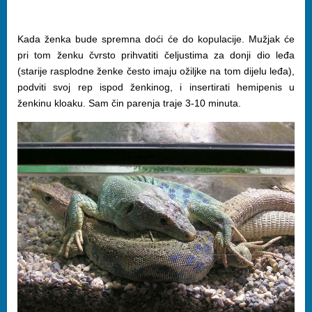
Kada ženka bude spremna doći će do kopulacije. Mužjak će
pri tom ženku čvrsto prihvatiti čeljustima za donji dio leđa
(starije rasplodne ženke često imaju ožiljke na tom dijelu leđa),
podviti svoj rep ispod ženkinog, i insertirati hemipenis u
ženkinu kloaku. Sam čin parenja traje 3-10 minuta.