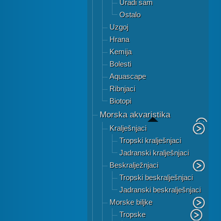
Uradi sam
Ostalo
Uzgoj
Hrana
Kemija
Bolesti
Aquascape
Ribnjaci
Biotopi
Morska akvaristika
Kralješnjaci
Tropski kralješnjaci
Jadranski kralješnjaci
Beskralježnjaci
Tropski beskralješnjaci
Jadranski beskralješnjaci
Morske biljke
Tropske