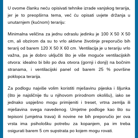
U ovome članku neću opisivati tehnike izrade vanjskog terarija,
jer je to preopširna tema, već ću opisati uvjete držanja u
unutarnjem (kućnom) terariju:
Minimalna veličina za jednu odraslu jedinku je 100 X 50 X 50
cm, ali obzirom da su to vrlo aktivne životinje preporučio bih
terarij od barem 120 X 50 X 60 cm. Ventilacija je u terariju vrlo
važna, pa je dobro uključiti što je više moguće ventilacijskih
otvora: idealno bi bilo po dva otvora (gornji i donji) na bočnim
stranama, i ventilacijski panel od barem 25 % površine
poklopca terarija.
Za podlogu najviše volim koristiti mješavinu pijeska i šljunka
(što je najsličnije tlu u njihovom prirodnom okolišu), iako se
jednako uspješno mogu primijeniti i treset, vrtna zemlja ili
mješavina svega navedenog. Umjetne podloge kao što su
tepisoni (umjetna trava) ili novine ne bih preporučio jer ova
vrsta ima psihološku potrebu za kopanjem, pa im treba
osigurati barem 5 cm supstrata po kojem mogu rovati.