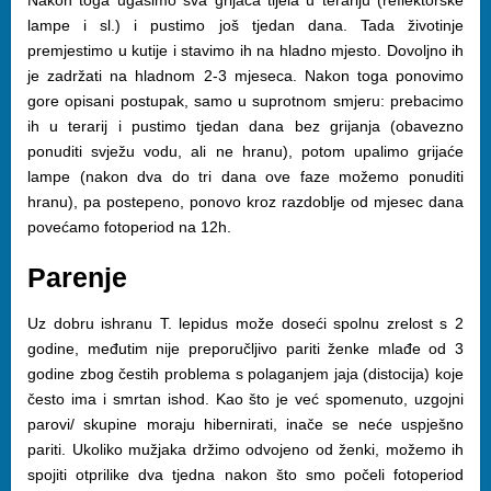
lampe i sl.) i pustimo još tjedan dana. Tada životinje
premjestimo u kutije i stavimo ih na hladno mjesto. Dovoljno ih
je zadržati na hladnom 2-3 mjeseca. Nakon toga ponovimo
gore opisani postupak, samo u suprotnom smjeru: prebacimo
ih u terarij i pustimo tjedan dana bez grijanja (obavezno
ponuditi svježu vodu, ali ne hranu), potom upalimo grijaće
lampe (nakon dva do tri dana ove faze možemo ponuditi
hranu), pa postepeno, ponovo kroz razdoblje od mjesec dana
povećamo fotoperiod na 12h.
Parenje
Uz dobru ishranu T. lepidus može doseći spolnu zrelost s 2
godine, međutim nije preporučljivo pariti ženke mlađe od 3
godine zbog čestih problema s polaganjem jaja (distocija) koje
često ima i smrtan ishod. Kao što je već spomenuto, uzgojni
parovi/ skupine moraju hibernirati, inače se neće uspješno
pariti. Ukoliko mužjaka držimo odvojeno od ženki, možemo ih
spojiti otprilike dva tjedna nakon što smo počeli fotoperiod