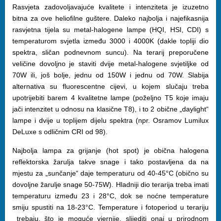
Rasvjeta zadovoljavajuće kvalitete i intenziteta je izuzetno
bitna za ove heliofilne guštere. Daleko najbolja i najefikasnija
rasvjetna tijela su metal-halogene lampe (HQI, HSI, CDI) s
temperaturom svjetla između 3000 i 4000K (dakle topliji dio
spektra, sličan podnevnom suncu). Na terarij preporučene
veličine dovoljno je staviti dvije metal-halogene svjetiljke od
70W ili, još bolje, jednu od 150W i jednu od 70W. Slabija
alternativa su fluorescentne cijevi, u kojem slučaju treba
upotrijebiti barem 4 kvalitetne lampe (poželjno T5 koje imaju
jači intenzitet u odnosu na klasične T8), i to 2 obične „daylight“
lampe i dvije u toplijem dijelu spektra (npr. Osramov Lumilux
DeLuxe s odličnim CRI od 98).
Najbolja lampa za grijanje (hot spot) je obična halogena
reflektorska žarulja takve snage i tako postavljena da na
mjestu za „sunčanje“ daje temperaturu od 40-45°C (obično su
dovoljne žarulje snage 50-75W). Hladniji dio terarija treba imati
temperaturu između 23 i 28°C, dok se noćne temperature
smiju spustiti na 18-23°C. Temperature i fotoperiod u terariju
trebaju, što je moguće vjernije, slijediti onaj u prirodnom