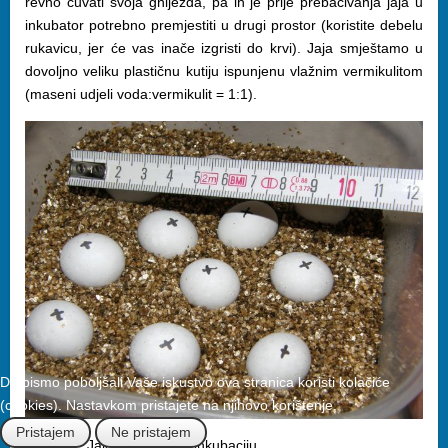
revno čuvati svoja gnijezda, pa ih je prije prebacivanja jaja u
inkubator potrebno premjestiti u drugi prostor (koristite debelu
rukavicu, jer će vas inače izgristi do krvi). Jaja smještamo u
dovoljno veliku plastičnu kutiju ispunjenu vlažnim vermikulitom
(maseni udjeli voda:vermikulit = 1:1).
Da bismo poboljšali Vaše iskustvo ova stranica koristi kolačiće
(cookies). Nastavkom pristajete na njihovo korištenje.
Pristajem
Ne pristajem
Slika 13. Jaja u posudi za inkubaciju