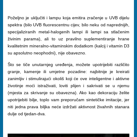
Poželjno je uključiti i lampu koja emitira zračenje u UVB dijelu
spektra (bilo UVB fluorescentnu cijev, bilo neku od naprednijih,
specijaliziranih metal-halogenih lampi ili lampi sa stlačenim
živinim parama), ali to uz pravilno suplementiranje hrane
kvalitetnim mineralno-vitaminskim dodatkom (kalcij i vitamin D3
su apsolutno neophodni), nije obavezno.
Što se tiče unutarnjeg uređenja, možete upotrijebiti različito
granje, kamenje ili umjetne pozadine: najbitnije je kreirati
zanimljiv i stimulirajući okoliš koji će ove inteligentne i aktivne
životinje moći istraživati, loviti plijen i sakrivati se u njemu
(mjesta za skrivanje su obavezna). Ako kao dekoraciju želite
upotrijebiti bilje, toplo vam preporučam sintetičke imitacije, jer
niti jedna prava biljka neće izdržati aktivnost živahnih stanara
dulje od tjedan-dva.