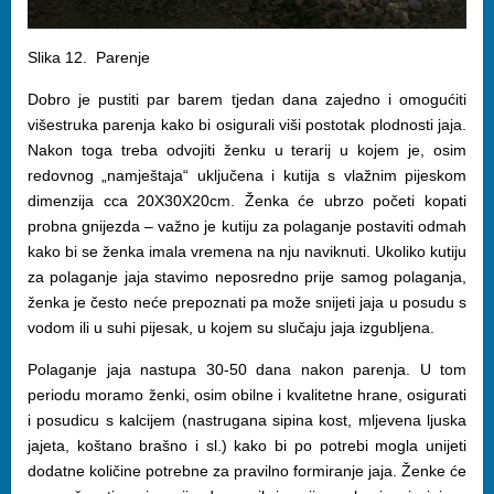
Slika 12. Parenje
Dobro je pustiti par barem tjedan dana zajedno i omogućiti
višestruka parenja kako bi osigurali viši postotak plodnosti jaja.
Nakon toga treba odvojiti ženku u terarij u kojem je, osim
redovnog „namještaja“ uključena i kutija s vlažnim pijeskom
dimenzija cca 20X30X20cm. Ženka će ubrzo početi kopati
probna gnijezda – važno je kutiju za polaganje postaviti odmah
kako bi se ženka imala vremena na nju naviknuti. Ukoliko kutiju
za polaganje jaja stavimo neposredno prije samog polaganja,
ženka je često neće prepoznati pa može snijeti jaja u posudu s
vodom ili u suhi pijesak, u kojem su slučaju jaja izgubljena.
Polaganje jaja nastupa 30-50 dana nakon parenja. U tom
periodu moramo ženki, osim obilne i kvalitetne hrane, osigurati
i posudicu s kalcijem (nastrugana sipina kost, mljevena ljuska
jajeta, koštano brašno i sl.) kako bi po potrebi mogla unijeti
dodatne količine potrebne za pravilno formiranje jaja. Ženke će