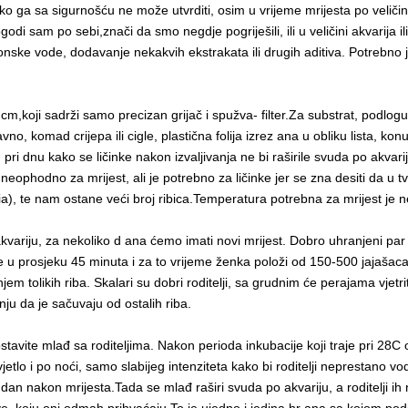
ko ga sa sigurnošću ne može utvrditi, osim u vrijeme mrijesta po veličini
godi sam po sebi,znači da smo negdje pogriješili, ili u veličini akvarija
onske vode, dodavanje nekakvih ekstrakata ili drugih aditiva. Potrebno j
45 cm,koji sadrži samo precizan grijač i spužva- filter.Za substrat, podl
no, komad crijepa ili cigle, plastična folija izrez ana u obliku lista, ko
i dnu kako se ličinke nakon izvaljivanja ne bi raširile svuda po akvarij
e neophodno za mrijest, ali je potrebno za ličinke jer se zna desiti da u 
a), te nam ostane veći broj ribica.Temperatura potrebna za mrijest je n
kvariju, za nekoliko d ana ćemo imati novi mrijest. Dobro uhranjeni par 
traje u prosjeku 45 minuta i za to vrijeme ženka položi od 150-500 jajaša
 tolikih riba. Skalari su dobri roditelji, sa grudnim će perajama vjetri
nju da je sačuvaju od ostalih riba.
stavite mlađ sa roditeljima. Nakon perioda inkubacije koji traje pri 28C oko
tlo i po noći, samo slabijeg intenziteta kako bi roditelji neprestano vod
dan nakon mrijesta.Tada se mlađ raširi svuda po akvariju, a roditelji ih 