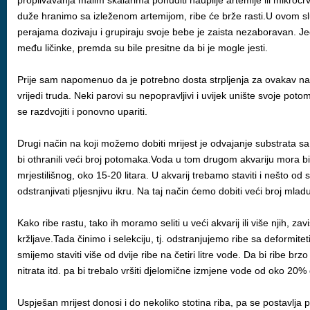
proplivavanja malim skalarima ponuditi nauplije artemije ili mikro
duže hranimo sa izleženom artemijom, ribe će brže rasti.U ovom slučaj
perajama dozivaju i grupiraju svoje bebe je zaista nezaboravan. Jeda
među ličinke, premda su bile presitne da bi je mogle jesti.
Prije sam napomenuo da je potrebno dosta strpljenja za ovakav način
vrijedi truda. Neki parovi su nepopravljivi i uvijek unište svoje 
se razdvojiti i ponovno upariti.
Drugi način na koji možemo dobiti mrijest je odvajanje substrata s
bi othranili veći broj potomaka.Voda u tom drugom akvariju mora bit
mrjestilišnog, oko 15-20 litara. U akvarij trebamo staviti i nešto od s
odstranjivati pljesnjivu ikru. Na taj način ćemo dobiti veći broj mla
Kako ribe rastu, tako ih moramo seliti u veći akvarij ili više njih, 
kržljave.Tada činimo i selekciju, tj. odstranjujemo ribe sa deformite
smijemo staviti više od dvije ribe na četiri litre vode. Da bi ribe b
nitrata itd. pa bi trebalo vršiti djelomične izmjene vode od oko 20%
Uspješan mrijest donosi i do nekoliko stotina riba, pa se postavlja 