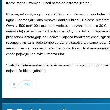
trgovcima,te u zamjenu uzeti nešto od opreme,ili hranu.
Ribe se,nažalost,mogu i razboliti.Spomenut ću samo neke bolesti koj
ugibaju odmah,ali vidno mršave i odbijaju hranu. Najčešći simptom j
Orvagyl,500 mg/100 litara netto vode uz podizanje temp.na 30 C na pe
nematoda) i paraziti škrga(Dactylogyrus,Gyrodactylus ). Capillaria 
pregladom izmeta,gdje se uočavaju jajašca karakterističnog izgleda
resorpciju kisika iz vode te ribe ubrzano dišu,otvaraju samo jedan š
aeraciju, jer formalin izuzima kisik iz vode. Nakon tri d ana promije
češće pojavljuju na svim vrstama riba.
Skalari su interesantne ribe te su sa pravom i dalje u vrhu popular
nejasnoće biti razjašnjene.
Pret