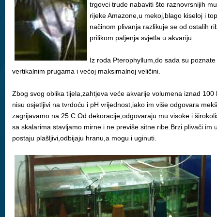
trgovci trude nabaviti što raznovrsnijih m
rijeke Amazone,u mekoj,blago kiseloj i to
načinom plivanja razlikuje se od ostalih rib
prilikom paljenja svjetla u akvariju.
Iz roda Pterophyllum,do sada su poznate tri
vertikalnim prugama i većoj maksimalnoj veličini.
Zbog svog oblika tijela,zahtjeva veće akvarije volumena iznad 100 li
nisu osjetljivi na tvrdoću i pH vrijednost,iako im više odgovara 
zagrijavamo na 25 C.Od dekoracije,odgovaraju mu visoke i širokolis
sa skalarima stavljamo mirne i ne previše sitne ribe.Brzi plivači im
postaju plašljivi,odbijaju hranu,a mogu i uginuti.