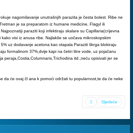
zrokuje nagomilavanje unutrašnjih parazita je česta bolest. Ribe ne
h.Tretman je sa preparatom iz humane medicine, Flagyl ili
poznatiji paraziti koji infektiraju skalare su Capillaria(crijevna
ti kako visi iz anusa ribe. Najlakše se uočava mikroskopskim
l 5% uz dodavanje acetona kao otapala.Paraziti škrga blokiraju
raju formalinom 37%,dvije kapi na četiri litre vode, uz pojačanu
nja peraja,Costia,Columnaris,Trichodina itd.,neću opisivati jer se
se da će ovaj čl ana k pomoći održati tu popularnost,te da će neke
Sljedeće