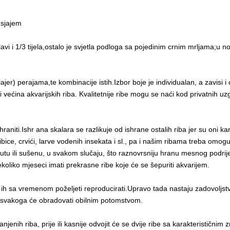
dsjajem
lavi i 1/3 tijela,ostalo je svjetla podloga sa pojedinim crnim mrljama;u 
er) perajama,te kombinacije istih.Izbor boje je individualan, a zavisi 
zi većina akvarijskih riba. Kvalitetnije ribe mogu se naći kod privatnih u
aniti.Ishr ana skalara se razlikuje od ishrane ostalih riba jer su oni karni
ibice, crvići, larve vodenih insekata i sl., pa i našim ribama treba om
u ili sušenu, u svakom slučaju, što raznovrsniju hranu mesnog podrij
ekoliko mjeseci imati prekrasne ribe koje će se šepuriti akvarijem.
 ih sa vremenom poželjeti reproducirati.Upravo tada nastaju zadovoljstv
a svakoga će obradovati obilnim potomstvom.
nih riba, prije ili kasnije odvojit će se dvije ribe sa karakterističnim 