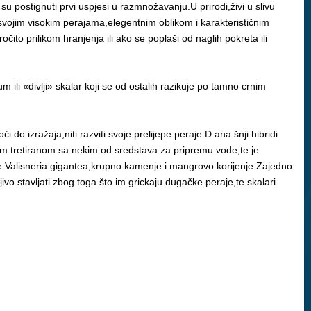
u postignuti prvi uspjesi u razmnožavanju.U prirodi,živi u slivu
 svojim visokim perajama,elegentnim oblikom i karakterističnim
očito prilikom hranjenja ili ako se poplaši od naglih pokreta ili
um ili «divlji» skalar koji se od ostalih razikuje po tamno crnim
do izražaja,niti razviti svoje prelijepe peraje.D ana šnji hibridi
om tretiranom sa nekim od sredstava za pripremu vode,te je
ne Valisneria gigantea,krupno kamenje i mangrovo korijenje.Zajedno
ivo stavljati zbog toga što im grickaju dugačke peraje,te skalari