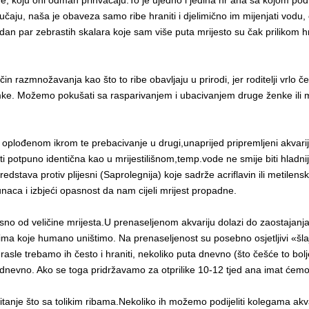
crve, koju oni odmah prihvaćaju.To je ujedno i jedina hr ana sa kojom p
u, naša je obaveza samo ribe hraniti i djelimično im mijenjati vodu, ostal
n par zebrastih skalara koje sam više puta mrijesto su čak prilikom hran
 razmnožavanja kao što to ribe obavljaju u prirodi, jer roditelji vrlo č
potomke. Možemo pokušati sa rasparivanjem i ubacivanjem druge ženke ili
a oplođenom ikrom te prebacivanje u drugi,unaprijed pripremljeni akvari
i potpuno identična kao u mrijestilišnom,temp.vode ne smije biti hladni
redstava protiv plijesni (Saprolegnija) koje sadrže acriflavin ili metilens
dunaca i izbjeći opasnost da nam cijeli mrijest propadne.
zavisno od veličine mrijesta.U prenaseljenom akvariju dolazi do zaostajanj
tima koje humano uništimo. Na prenaseljenost su posebno osjetljivi «šlajer
rzo rasle trebamo ih često i hraniti, nekoliko puta dnevno (što češće to b
 dnevno. Ako se toga pridržavamo za otprilike 10-12 tjed ana imat ćemo r
pitanje što sa tolikim ribama.Nekoliko ih možemo podijeliti kolegama akv