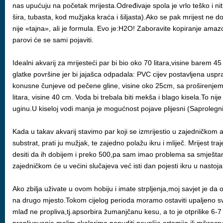
nas upućuju na početak mrijesta.Određivaje spola je vrlo teško i nit
šira, tubasta, kod mužjaka kraća i šiljasta).Ako se pak mrijest ne do
nije «tajna», ali je formula. Evo je:H2O! Zaboravite kopiranje amaz
parovi će se sami pojaviti.
Idealni akvarij za mrijesteći par bi bio oko 70 litara,visine barem 
glatke površine jer bi jajašca odpadala: PVC cijev postavljena usprav
konusne čunjeve od pečene gline, visine oko 25cm, sa proširenjem pr
litara, visine 40 cm. Voda bi trebala biti mekša i blago kisela.To nij
uginu.U kiseloj vodi manja je mogućnost pojave plijesni (Saprolegni
Kada u takav akvarij stavimo par koji se izmrijestio u zajedničkom a
substrat, prati ju mužjak, te zajedno polažu ikru i mliječ. Mrijest 
desiti da ih dobijem i preko 500,pa sam imao problema sa smještanjem
zajedničkom će u većini slučajeva već isti dan pojesti ikru u nastoja
Ako zbilja uživate u ovom hobiju i imate strpljenja,moj savjet je da o
na drugo mjesto.Tokom cijelog perioda moramo ostaviti upaljeno svje
mlađ ne propliva,tj.apsorbira žumanjčanu kesu, a to je otprilike 6-7 