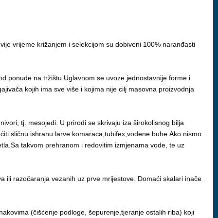
novije vrijeme križanjem i selekcijom su dobiveni 100% naranđasti
i od ponude na tržištu.Uglavnom se uvoze jednostavnije forme i
zgajivača kojih ima sve više i kojima nije cilj masovna proizvodnja
vori, tj. mesojedi. U prirodi se skrivaju iza širokolisnog bilja
ogućiti sličnu ishranu:larve komaraca,tubifex,vodene buhe.Ako nismo
etla.Sa takvom prehranom i redovitim izmjenama vode, te uz
a ili razočaranja vezanih uz prve mrijestove. Domaći skalari inače
znakovima (čišćenje podloge, šepurenje,tjeranje ostalih riba) koji