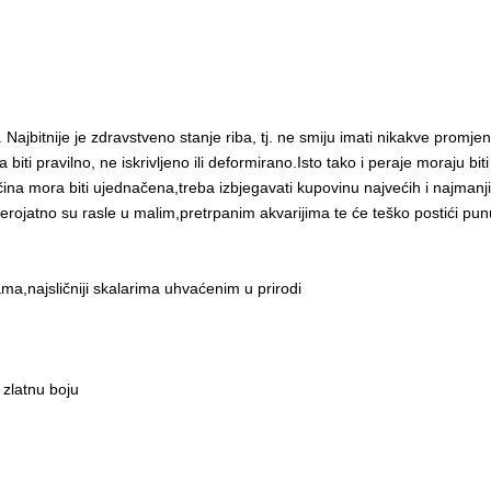
 Najbitnije je zdravstveno stanje riba, tj. ne smiju imati nikakve promje
iti pravilno, ne iskrivljeno ili deformirano.Isto tako i peraje moraju biti
ičina mora biti ujednačena,treba izbjegavati kupovinu najvećih i najmanjih
vjerojatno su rasle u malim,pretrpanim akvarijima te će teško postići punu
ma,najsličniji skalarima uhvaćenim u prirodi
u zlatnu boju