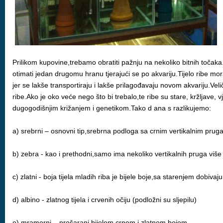
Prilikom kupovine,trebamo obratiti pažnju na nekoliko bitnih točaka.
otimati jedan drugomu hranu tjerajući se po akvariju.Tijelo ribe mora b
jer se lakše transportiraju i lakše prilagođavaju novom akvariju.Vel
ribe.Ako je oko veće nego što bi trebalo,te ribe su stare, kržljave, 
dugogodišnjim križanjem i genetikom.Tako d ana s razlikujemo:
a) srebrni – osnovni tip,srebrna podloga sa crnim vertikalnim pruga
b) zebra - kao i prethodni,samo ima nekoliko vertikalnih pruga više
c) zlatni - boja tijela mladih riba je bijele boje,sa starenjem dobivaj
d) albino - zlatnog tijela i crvenih očiju (podložni su sljepilu)
e) mramorni – prošarani bijelom,crnom i zlatnom bojom