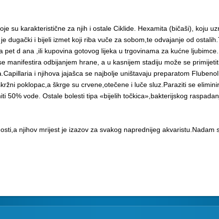
e su karakteristične za njih i ostale Ciklide. Hexamita (bičaši), koju u
e dugački i bijeli izmet koji riba vuče za sobom,te odvajanje od ostali
t d ana ,ili kupovina gotovog lijeka u trgovinama za kućne ljubimce. Naj
se manifestira odbijanjem hrane, a u kasnijem stadiju može se primijeti
.Capillaria i njihova jajašca se najbolje uništavaju preparatom Flubeno
kržni poklopac,a škrge su crvene,otečene i luče sluz.Paraziti se elimini
niti 50% vode. Ostale bolesti tipa «bijelih točkica»,bakterijskog raspada
nosti,a njihov mrijest je izazov za svakog naprednijeg akvaristu.Nadam 