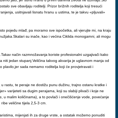
odižemo jato, jer suhu hranu u prvim danima života ne uzimaju.Što
o sve obavljaju roditelji. Prizor brižnih roditelja koji tresući
jenja, usitnjavali lisnatu hranu u ustima, te je takvu «pljuvali»
esto pojedu mlađ, pa moramo sve ispočetka, ali vjerujte mi, na kraju
 mužjaka.Skalari su inače, kao i većina Ciklida monogamni, ali mogu
j.Takav način razmnožavanja koriste profesionalni uzgajivači kako
ja niti jedan stupanj.Veličina takvog akvarija je uglavnom manja od
ko plavilo,jer sada nemamo roditelja koji će provjetravati i
a u rastu, te peraje ne dostižu punu dužinu, trajno ostanu kratke i
» varijeteti sa dugim perajama, koji su slabiji plivači i koje ne
olje, u malim količinama), a to povlači i onečišćenje vode, povećanje
ibe veličine tijela 2,5-3 cm.
aristima, mijenjati ih za druge vrste, a ostatak možemo ponuditi