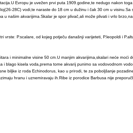
utacija.U Evropu je uvežen prvi puta 1909.godine,te nedugo nakon toga s
ploj(26-28C) vodi,te naraste do 18 cm u dužinu i čak 30 cm u visinu.Sa
a u našim akvarijima.Skalar je spor plivač,ali može plivati i vrlo brzo,nar
 vrste: P.scalare, od kojeg potječu današnji varijeteti, P.leopoldi i P.alt
tara i minimalne visine 50 cm.U manjim akvarijima,skalari neće moći doći 
mekša i blago kisela voda,prema tome akvarij punimo sa vodovodnom vod
ne biljke iz roda Echinodorus, kao u prirodi, te za poboljšanje pozadi
 uzimaju hranu i uznemiravaju ih.Ribe iz porodice Barbusa nije preporučlj