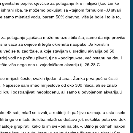
 genitalne papile, cjevčice za polaganje ikre i mliječi (kod ženke
 ili ishrani riba, te možemo pokušati sa «tajnom formulom».U stvari
e samo mjenjati vodu, barem 50% dnevno, više je bolje i to je to,
ogu za polaganje jajašaca možemo uzeti bilo šta, samo da nije previše
nusna vaza za cvijeće ili tegla okrenuta naopako .Ja koristim
u već se tu zadržale, a koje stavljam u sredinu akvarija od 50
tvrdoj vodi ne počnu plivati, tj.ne «podignu»se, već ostanu na dnu i
ešto viša nego ona u zajedničkom akvariju tj. 26-28 C.
se mrijesti često, svakih tjedan d ana . Ženka prva počne čistiti
ca. Najčešće sam imao mrijestove od oko 300 ribica, ali se znalo
ti ikru i odstranjivati neoplođenu, ali samo u odvojenom akvariju.U
 48 sati, mlađ se izvali, a roditelji ih pažljivo uzimaju u usta i sele
ili brigu o mlađi. Selidba mlađi se dešava još nekoliko puta sve dok
nastoje grupirati, kako bi im svi «bili na oku». Bitno je odmah nakon