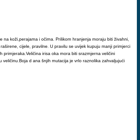
ne na koži,perajama i očima. Prilikom hranjenja moraju biti živahni,
 raširene, cijele, pravilne. U pravilu se uvijek kupuju manji primjerci
 primjeraka.Veličina irisa oka mora biti srazmjerna veličini
 veličinu.Boja d ana šnjih mutacija je vrlo raznolika zahvaljujući