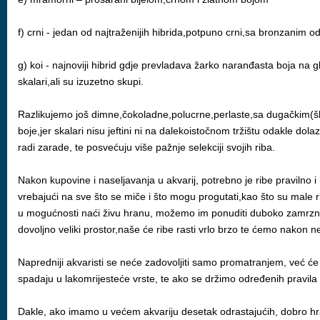
f) crni - jedan od najtraženijih hibrida,potpuno crni,sa bronzanim o
g) koi - najnoviji hibrid gdje prevladava žarko naranđasta boja na g
skalari,ali su izuzetno skupi.
Razlikujemo još dimne,čokoladne,polucrne,perlaste,sa dugačkim(šlaj
boje,jer skalari nisu jeftini ni na dalekoistočnom tržištu odakle dola
radi zarade, te posvećuju više pažnje selekciji svojih riba.
Nakon kupovine i naseljavanja u akvarij, potrebno je ribe pravilno i hr
vrebajući na sve što se miče i što mogu progutati,kao što su male r
u mogućnosti naći živu hranu, možemo im ponuditi duboko zamrznut
dovoljno veliki prostor,naše će ribe rasti vrlo brzo te ćemo nakon n
Napredniji akvaristi se neće zadovoljiti samo promatranjem, već će
spadaju u lakomrijesteće vrste, te ako se držimo određenih pravil
Dakle, ako imamo u većem akvariju desetak odrastajućih, dobro hranje