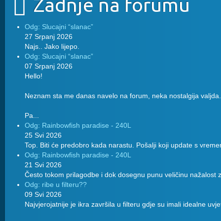
Zadnje na forumu
Odg: Slucajni “slanac”
27 Srpanj 2026
Najs.. Jako lijepo.
Odg: Slucajni “slanac”
07 Srpanj 2026
Hello!
Neznam sta me danas navelo na forum, neka nostalgija valjda.
Pa...
Odg: Rainbowfish paradise - 240L
25 Svi 2026
Top. Biti će predobro kada narastu. Pošalji koji update s vreme
Odg: Rainbowfish paradise - 240L
21 Svi 2026
Često tokom prilagodbe i dok dosegnu punu veličinu nažalost z
Odg: ribe u filteru??
09 Svi 2026
Najvjerojatnije je ikra završila u filteru gdje su imali idealne uvj