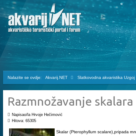
Nalazite se ovdje:
Akvarij.NET
Slatkovodna akvaristika
Uzgoj
Razmnožavanje skalara
Napisao/la Hrvoje Hečimović
Hitova: 65305
Skalar (Pterophyllum scalare),pripada mnog