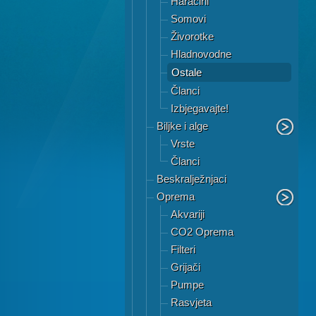
Haracini
Somovi
Živorotke
Hladnovodne
Ostale
Članci
Izbjegavajte!
Biljke i alge
Vrste
Članci
Beskralježnjaci
Oprema
Akvariji
CO2 Oprema
Filteri
Grijači
Pumpe
Rasvjeta