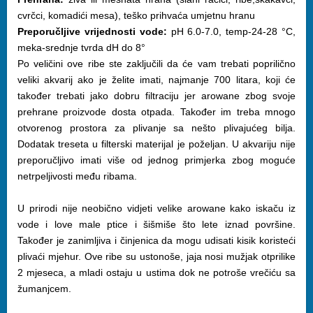
cvrčci, komadići mesa), teško prihvaća umjetnu hranu
Preporučljive vrijednosti vode:
pH 6.0-7.0, temp-24-28 °C,
meka-srednje tvrda dH do 8°
Po veličini ove ribe ste zaključili da će vam trebati poprilično
veliki akvarij ako je želite imati, najmanje 700 litara, koji će
također trebati jako dobru filtraciju jer arowane zbog svoje
prehrane proizvode dosta otpada. Također im treba mnogo
otvorenog prostora za plivanje sa nešto plivajućeg bilja.
Dodatak treseta u filterski materijal je poželjan. U akvariju nije
preporučljivo imati više od jednog primjerka zbog moguće
netrpeljivosti među ribama.
U prirodi nije neobično vidjeti velike arowane kako iskaču iz
vode i love male ptice i šišmiše što lete iznad površine.
Također je zanimljiva i činjenica da mogu udisati kisik koristeći
plivaći mjehur. Ove ribe su ustonoše, jaja nosi mužjak otprilike
2 mjeseca, a mladi ostaju u ustima dok ne potroše vrečiću sa
žumanjcem.