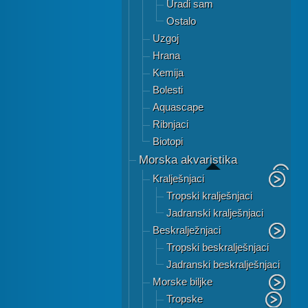
Uradi sam
Ostalo
Uzgoj
Hrana
Kemija
Bolesti
Aquascape
Ribnjaci
Biotopi
Morska akvaristika
Kralješnjaci
Tropski kralješnjaci
Jadranski kralješnjaci
Beskralježnjaci
Tropski beskralješnjaci
Jadranski beskralješnjaci
Morske biljke
Tropske