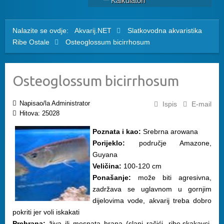
Kalkulatori
Nalazite se ovdje:
Akvarij.NET
Slatkovodna akvaristika
Ribe
Ostale
Osteoglossum bicirrhosum
Osteoglossum bicirrhosum
Napisao/la Administrator
Ispis
E-mail
Hitova: 25028
Poznata i kao:
Srebrna arowana
Porijeklo:
područje Amazone,
Guyana
Veličina:
100-120 cm
Ponašanje:
može biti agresivna,
zadržava se uglavnom u gornjim
dijelovima vode, akvarij treba dobro
pokriti jer voli iskakati
Prehrana:
živa ili mesnata hrana (slani račići, ribe,skakavci,