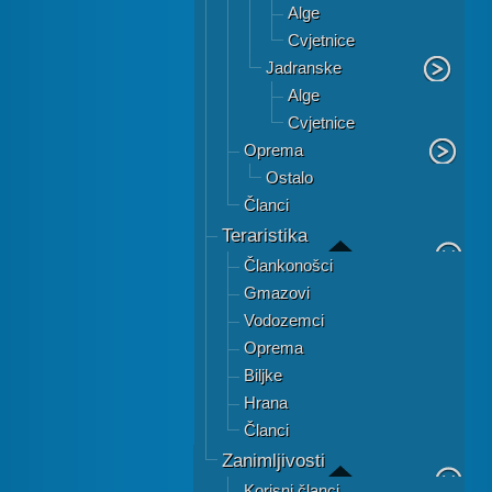
Alge
Cvjetnice
Jadranske
Alge
Cvjetnice
Oprema
Ostalo
Članci
Teraristika
Člankonošci
Gmazovi
Vodozemci
Oprema
Biljke
Hrana
Članci
Zanimljivosti
Korisni članci