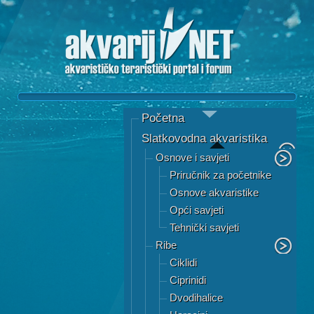
Početna
Slatkovodna akvaristika
Osnove i savjeti
Priručnik za početnike
Osnove akvaristike
Opći savjeti
Tehnički savjeti
Ribe
Ciklidi
Ciprinidi
Dvodihalice