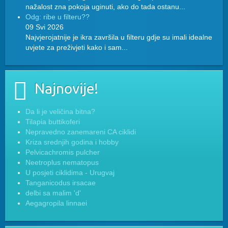
nažalost zna pokoja uginuti, ako do tada ostanu...
Odg: ribe u filteru??
09 Svi 2026
Najvjerojatnije je ikra završila u filteru gdje su imali idealne
uvjete za preživjeti kako i sam...
Najnovije!
Da li je veličina bitna?
Tilapia buttikoferi
Nepravedno zanemareni CA ciklidi
Kriza srednjih godina i hobby
Pelvicachromis pulcher
Neetroplus nematopus
U posjeti ciklidima - Urugvaj
Tanganicodus irsacae
delbi sa malim 'd'
Aegagropila linnaei