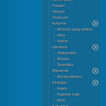
Putopisi
Intervjui
Uradi sam
Kolumne
Memoari ludog reefera
Stina
Vedran
Literatura
Slatkovodna
Morska
Teraristika
Mjesečnik
Akvarij mjeseca
Ekologija
Kopno
Kopnene vode
More