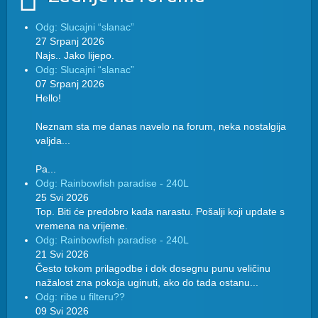
Odg: Slucajni “slanac”
27 Srpanj 2026
Najs.. Jako lijepo.
Odg: Slucajni “slanac”
07 Srpanj 2026
Hello!
Neznam sta me danas navelo na forum, neka nostalgija
valjda...
Pa...
Odg: Rainbowfish paradise - 240L
25 Svi 2026
Top. Biti će predobro kada narastu. Pošalji koji update s
vremena na vrijeme.
Odg: Rainbowfish paradise - 240L
21 Svi 2026
Često tokom prilagodbe i dok dosegnu punu veličinu
nažalost zna pokoja uginuti, ako do tada ostanu...
Odg: ribe u filteru??
09 Svi 2026