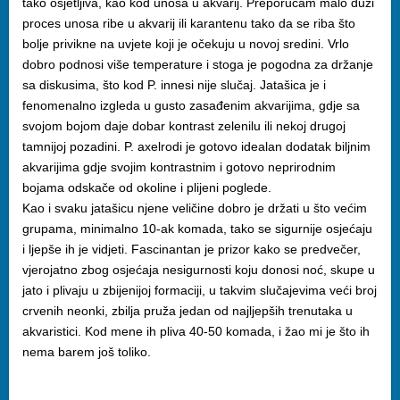
tako osjetljiva, kao kod unosa u akvarij. Preporučam malo duži
proces unosa ribe u akvarij ili karantenu tako da se riba što
bolje privikne na uvjete koji je očekuju u novoj sredini. Vrlo
dobro podnosi više temperature i stoga je pogodna za držanje
sa diskusima, što kod P. innesi nije slučaj. Jatašica je i
fenomenalno izgleda u gusto zasađenim akvarijima, gdje sa
svojom bojom daje dobar kontrast zelenilu ili nekoj drugoj
tamnijoj pozadini. P. axelrodi je gotovo idealan dodatak biljnim
akvarijima gdje svojim kontrastnim i gotovo neprirodnim
bojama odskače od okoline i plijeni poglede.
Kao i svaku jatašicu njene veličine dobro je držati u što većim
grupama, minimalno 10-ak komada, tako se sigurnije osjećaju
i ljepše ih je vidjeti. Fascinantan je prizor kako se predvečer,
vjerojatno zbog osjećaja nesigurnosti koju donosi noć, skupe u
jato i plivaju u zbijenijoj formaciji, u takvim slučajevima veći broj
crvenih neonki, zbilja pruža jedan od najljepših trenutaka u
akvaristici. Kod mene ih pliva 40-50 komada, i žao mi je što ih
nema barem još toliko.