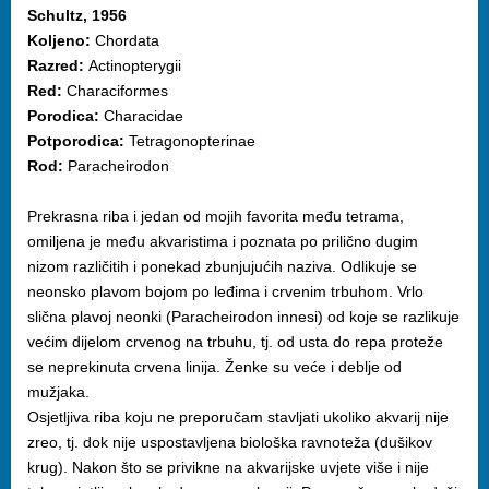
Schultz, 1956
Koljeno:
Chordata
Razred:
Actinopterygii
Red:
Characiformes
Porodica:
Characidae
Potporodica:
Tetragonopterinae
Rod:
Paracheirodon
Prekrasna riba i jedan od mojih favorita među tetrama,
omiljena je među akvaristima i poznata po prilično dugim
nizom različitih i ponekad zbunjujućih naziva. Odlikuje se
neonsko plavom bojom po leđima i crvenim trbuhom. Vrlo
slična plavoj neonki (Paracheirodon innesi) od koje se razlikuje
većim dijelom crvenog na trbuhu, tj. od usta do repa proteže
se neprekinuta crvena linija. Ženke su veće i deblje od
mužjaka.
Osjetljiva riba koju ne preporučam stavljati ukoliko akvarij nije
zreo, tj. dok nije uspostavljena biološka ravnoteža (dušikov
krug). Nakon što se privikne na akvarijske uvjete više i nije