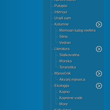
Putopisi
Intervjui
Uradi sam
Kolumne
Memoari ludog reefera
Stina
Vedran
Literatura
Slatkovodna
Morska
Teraristika
Mjesečnik
Akvarij mjeseca
Ekologija
Kopno
Kopnene vode
More