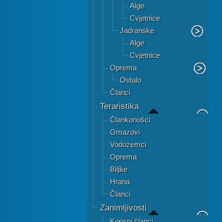
Alge
Cvjetnice
Jadranske
Alge
Cvjetnice
Oprema
Ostalo
Članci
Teraristika
Člankonošci
Gmazovi
Vodozemci
Oprema
Biljke
Hrana
Članci
Zanimljivosti
Korisni članci