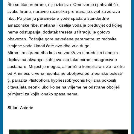
Što se tiče prehrane, nije izbirljiva. Omnivor je i prihvatit će
svaku hranu, naravno raznolika prehrana je uvjet za zdravu
ribu. Po pitanju parametara vode spada u standardne
amazonske ribe, mekana i kiselija voda je preduvjet od kojeg
nema odstupanja, dodatak treseta u filtraciju je gotovo
obavezan. Poštujte gore navedene parametre uz redovite
izmjene vode i imati ćete ove ribe vrlo dugo.
Mirna i razigrana riba koja se zadržava u srednjim i donjim
dijelovima akvarija i zahtjeva isto tako mirne i neagresivne
sustanare. Mrijest je moguć, ali prilično kompliciran. Za razliku
od P. innesi, crvena neonka ne obolijeva od „neonske bolesti“
tj. parazita Plistophora hyphessobryconis koji zna pokositi
čitava jata neonki ukoliko se na vrijeme ne odstrane oboljeli
primjerci za kojih ionako spasa nema.
Slika:
Asterix