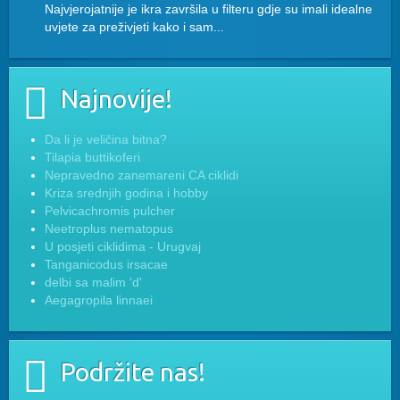
Najvjerojatnije je ikra završila u filteru gdje su imali idealne
uvjete za preživjeti kako i sam...
Najnovije!
Da li je veličina bitna?
Tilapia buttikoferi
Nepravedno zanemareni CA ciklidi
Kriza srednjih godina i hobby
Pelvicachromis pulcher
Neetroplus nematopus
U posjeti ciklidima - Urugvaj
Tanganicodus irsacae
delbi sa malim 'd'
Aegagropila linnaei
Podržite nas!