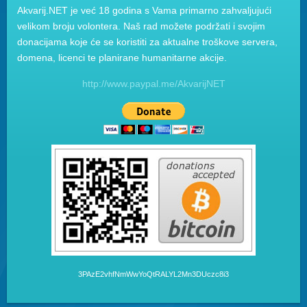
Akvarij.NET je već 18 godina s Vama primarno zahvaljujući
velikom broju volontera. Naš rad možete podržati i svojim
donacijama koje će se koristiti za aktualne troškove servera,
domena, licenci te planirane humanitarne akcije.
http://www.paypal.me/AkvarijNET
3PAzE2vhfNmWwYoQtRALYL2Mn3DUczc8i3