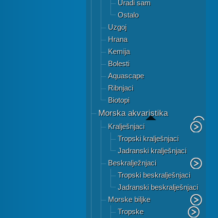
Uradi sam
Ostalo
Uzgoj
Hrana
Kemija
Bolesti
Aquascape
Ribnjaci
Biotopi
Morska akvaristika
Kralješnjaci
Tropski kralješnjaci
Jadranski kralješnjaci
Beskralježnjaci
Tropski beskralješnjaci
Jadranski beskralješnjaci
Morske biljke
Tropske