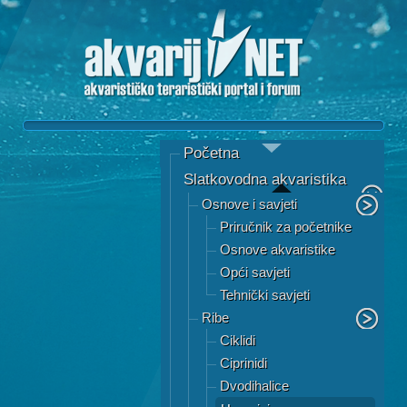
Početna
Slatkovodna akvaristika
Osnove i savjeti
Priručnik za početnike
Osnove akvaristike
Opći savjeti
Tehnički savjeti
Ribe
Ciklidi
Ciprinidi
Dvodihalice