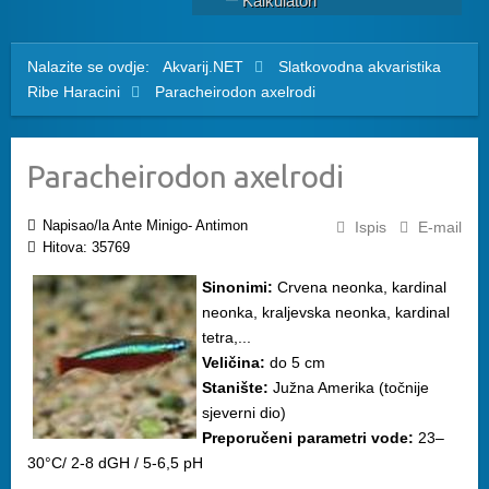
Kalkulatori
Nalazite se ovdje:
Akvarij.NET
Slatkovodna akvaristika
Ribe
Haracini
Paracheirodon axelrodi
Paracheirodon axelrodi
Napisao/la Ante Minigo- Antimon
Ispis
E-mail
Hitova: 35769
Sinonimi:
Crvena neonka, kardinal
neonka, kraljevska neonka, kardinal
tetra,...
Veličina:
do 5 cm
Stanište:
Južna Amerika (točnije
sjeverni dio)
Preporučeni parametri vode:
23–
30°C/ 2-8 dGH / 5-6,5 pH