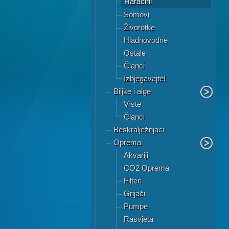
Haracini
Somovi
Živorotke
Hladnovodne
Ostale
Članci
Izbjegavajte!
Biljke i alge
Vrste
Članci
Beskralježnjaci
Oprema
Akvariji
CO2 Oprema
Filteri
Grijači
Pumpe
Rasvjeta