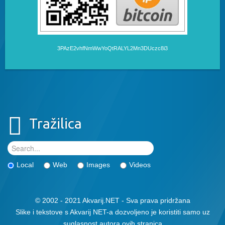
3PAzE2vhfNmWwYoQtRALYL2Mn3DUczc8i3
Tražilica
Local
Web
Images
Videos
© 2002 - 2021 Akvarij.NET - Sva prava pridržana
Slike i tekstove s Akvarij NET-a dozvoljeno je koristiti samo uz
suglasnost autora ovih stranica