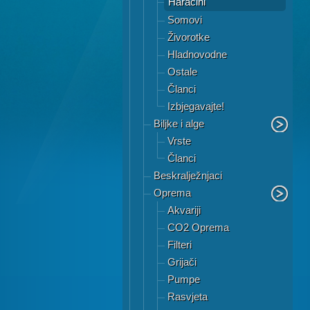
Haracini
Somovi
Živorotke
Hladnovodne
Ostale
Članci
Izbjegavajte!
Biljke i alge
Vrste
Članci
Beskralježnjaci
Oprema
Akvariji
CO2 Oprema
Filteri
Grijači
Pumpe
Rasvjeta