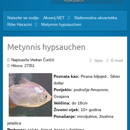
Kalkulatori
Nalazite se ovdje:
Akvarij.NET
Slatkovodna akvaristika
Ribe
Haracini
Metynnis hypsauchen
Metynnis hypsauchen
Napisao/la Vedran Čunčić
Ispis
E-mail
Hitova: 27351
Poznata kao:
Pirana biljojed , Silver
dollar
Porijeklo:
područje Amazone,
Gvajana
Veličina:
do 18cm
Životni vijek:
10+ godina
Ponašanje:
miroljubiva, živahna
jatašica
Prehrana:
salata, špinat, hrana u listićima