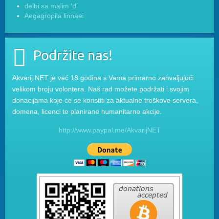
delbi sa malim 'd'
Aegagropila linnaei
Podržite nas!
Akvarij.NET je već 18 godina s Vama primarno zahvaljujući
velikom broju volontera. Naš rad možete podržati i svojim
donacijama koje će se koristiti za aktualne troškove servera,
domena, licenci te planirane humanitarne akcije.
http://www.paypal.me/AkvarijNET