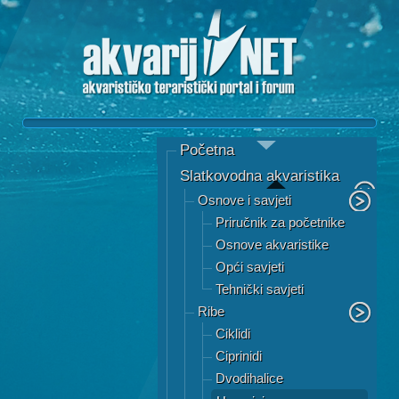
Početna
Slatkovodna akvaristika
Osnove i savjeti
Priručnik za početnike
Osnove akvaristike
Opći savjeti
Tehnički savjeti
Ribe
Ciklidi
Ciprinidi
Dvodihalice