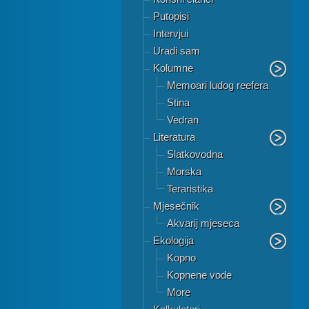
Putopisi
Intervjui
Uradi sam
Kolumne
Memoari ludog reefera
Stina
Vedran
Literatura
Slatkovodna
Morska
Teraristika
Mjesečnik
Akvarij mjeseca
Ekologija
Kopno
Kopnene vode
More