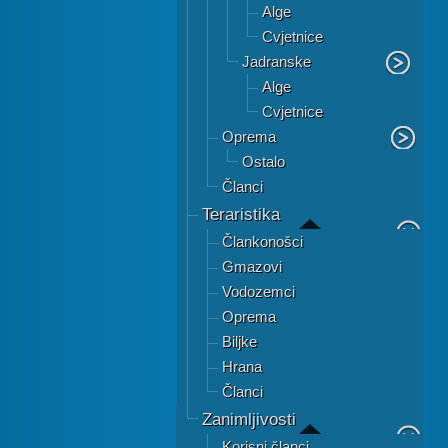
Alge
Cvjetnice
Jadranske
Alge
Cvjetnice
Oprema
Ostalo
Članci
Teraristika
Člankonošci
Gmazovi
Vodozemci
Oprema
Biljke
Hrana
Članci
Zanimljivosti
Korisni članci