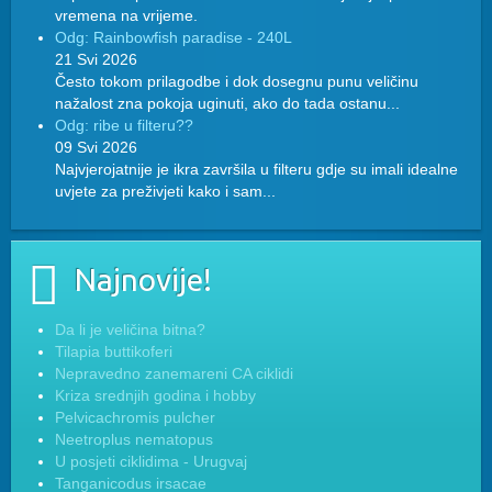
vremena na vrijeme.
Odg: Rainbowfish paradise - 240L
21 Svi 2026
Često tokom prilagodbe i dok dosegnu punu veličinu
nažalost zna pokoja uginuti, ako do tada ostanu...
Odg: ribe u filteru??
09 Svi 2026
Najvjerojatnije je ikra završila u filteru gdje su imali idealne
uvjete za preživjeti kako i sam...
Najnovije!
Da li je veličina bitna?
Tilapia buttikoferi
Nepravedno zanemareni CA ciklidi
Kriza srednjih godina i hobby
Pelvicachromis pulcher
Neetroplus nematopus
U posjeti ciklidima - Urugvaj
Tanganicodus irsacae