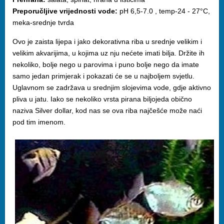
Preporučljive vrijednosti vode:
pH 6,5-7.0 , temp-24 - 27°C,
meka-srednje tvrda
Ovo je zaista lijepa i jako dekorativna riba u srednje velikim i
velikim akvarijima, u kojima uz nju nećete imati bilja. Držite ih
nekoliko, bolje nego u parovima i puno bolje nego da imate
samo jedan primjerak i pokazati će se u najboljem svjetlu.
Uglavnom se zadržava u srednjim slojevima vode, gdje aktivno
pliva u jatu. Iako se nekoliko vrsta pirana biljojeda obično
naziva Silver dollar, kod nas se ova riba najčešće može naći
pod tim imenom.