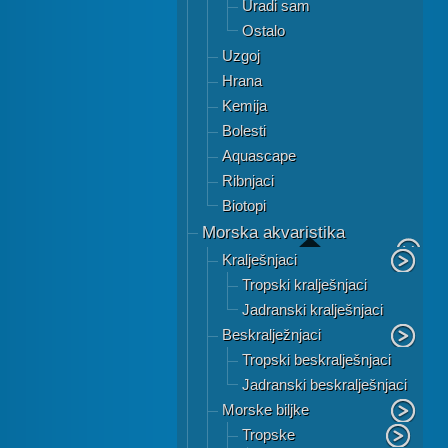
Uradi sam
Ostalo
Uzgoj
Hrana
Kemija
Bolesti
Aquascape
Ribnjaci
Biotopi
Morska akvaristika
Kralješnjaci
Tropski kralješnjaci
Jadranski kralješnjaci
Beskralježnjaci
Tropski beskralješnjaci
Jadranski beskralješnjaci
Morske biljke
Tropske