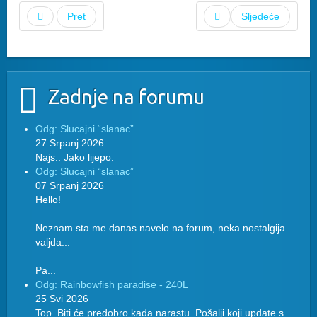
Pret
Sljedeće
Zadnje na forumu
Odg: Slucajni “slanac”
27 Srpanj 2026
Najs.. Jako lijepo.
Odg: Slucajni “slanac”
07 Srpanj 2026
Hello!
Neznam sta me danas navelo na forum, neka nostalgija
valjda...
Pa...
Odg: Rainbowfish paradise - 240L
25 Svi 2026
Top. Biti će predobro kada narastu. Pošalji koji update s