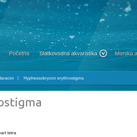
Početna
Slatkovodna akvaristika
Morska a
aracini
Hyphessobrycon erythrostigma
ostigma
art tetra