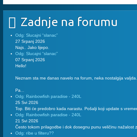
Zadnje na forumu
Odg: Slucajni “slanac”
27 Srpanj 2026
Najs.. Jako lijepo.
Odg: Slucajni “slanac”
07 Srpanj 2026
Hello!
Neznam sta me danas navelo na forum, neka nostalgija valjda.
Pa...
Odg: Rainbowfish paradise - 240L
25 Svi 2026
Top. Biti će predobro kada narastu. Pošalji koji update s vreme
Odg: Rainbowfish paradise - 240L
21 Svi 2026
Često tokom prilagodbe i dok dosegnu punu veličinu nažalost z
Odg: ribe u filteru??