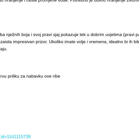
ba često hranjenje i česte promjene vode. Potrebno je obilno hranjenje ž
e riba nježnih boja i svoj pravi sjaj pokazuje tek u dobrim uvjetima (pravi 
 zaista impresivan prizor. Ukoliko imate volje i vremena, idealno bi ih bi
aju.
prvu priliku za nabavku ove ribe
s_id=1141115738