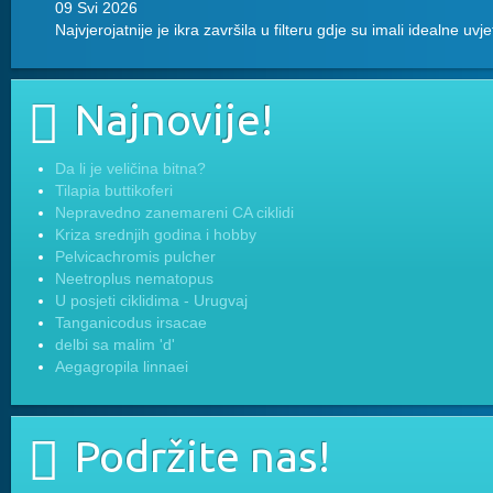
09 Svi 2026
Najvjerojatnije je ikra završila u filteru gdje su imali idealne uvj
Najnovije!
Da li je veličina bitna?
Tilapia buttikoferi
Nepravedno zanemareni CA ciklidi
Kriza srednjih godina i hobby
Pelvicachromis pulcher
Neetroplus nematopus
U posjeti ciklidima - Urugvaj
Tanganicodus irsacae
delbi sa malim 'd'
Aegagropila linnaei
Podržite nas!