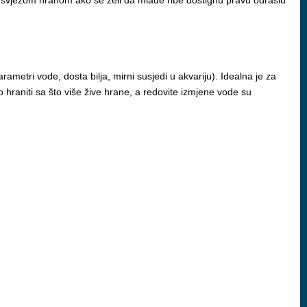
ivom/svježom hranom ako se želi da mlade ribe dostignu pravu odraslu
parametri vode, dosta bilja, mirni susjedi u akvariju). Idealna je za
lo hraniti sa što više žive hrane, a redovite izmjene vode su