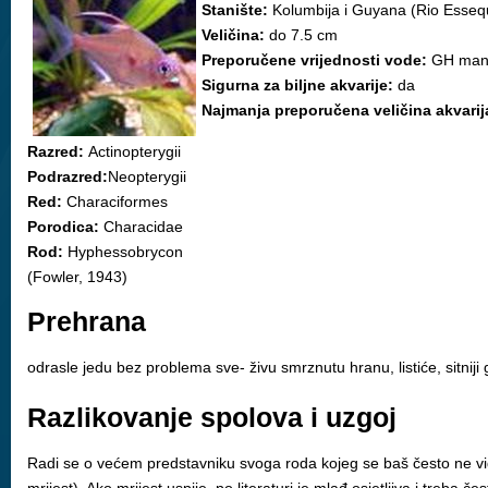
Stanište:
Kolumbija i Guyana (Rio Essequ
Veličina:
do 7.5 cm
Preporučene vrijednosti vode:
GH manj
Sigurna za biljne akvarije:
da
Najmanja preporučena veličina akvarij
Razred:
Actinopterygii
Podrazred:
Neopterygii
Red:
Characiformes
Porodica:
Characidae
Rod:
Hyphessobrycon
(Fowler, 1943)
Prehrana
odrasle jedu bez problema sve- živu smrznutu hranu, listiće, sitniji 
Razlikovanje spolova i uzgoj
Radi se o većem predstavniku svoga roda kojeg se baš često ne viđa