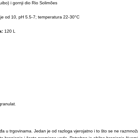
ibo) i gornji dio Rio Solimões
e od 10, pH 5.5-7; temperatura 22-30°C
a:
120 L
granulat.
 u trgovinama. Jedan je od razloga vjerojatno i to što se ne razmnožav