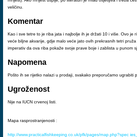
mrijest). Ako mrijest uspije, po literaturi je mlađ osjetljiva i tre
veličinu.
Komentar
Kao i sve tetre to je riba jata i najbolje ih je držati 10 i više. Ovo j
veće biljne akvarije, gdje malo veće jato ovih prekrasnih tetri pruža
imperativ da ova riba pokaže svoje prave boje i zablista u punom sj
Napomena
Pošto ih se rijetko nalazi u prodaji, svakako preporučamo ugrabiti 
Ugroženost
Nije na IUCN crvenoj listi.
Mapa rasprostranjenosti :
http://www.practicalfishkeeping.co.uk/pfk/pages/map.php?spec ie