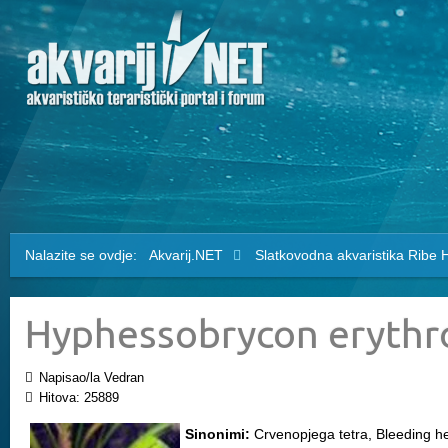
Nalazite se ovdje:
Akvarij.NET
Slatkovodna akvaristika
Ribe
H
Hyphessobrycon erythr
Napisao/la Vedran
Hitova: 25889
Sinonimi:
Crvenopjega tetra, Bleeding he