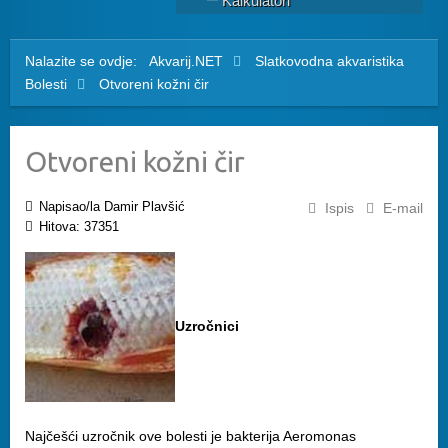
Kalkulatori
Nalazite se ovdje:
Akvarij.NET
Slatkovodna akvaristika
Bolesti
Otvoreni kožni čir
Otvoreni kožni čir
Napisao/la Damir Plavšić
Ispis
E-mail
Hitova: 37351
Uzročnici
Najčešći uzročnik ove bolesti je bakterija Aeromonas