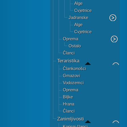
Alge
Cvjetnice
Jadranske
Alge
Cvjetnice
Oprema
Ostalo
Članci
Teraristika
Člankonošci
Gmazovi
Vodozemci
Oprema
Biljke
Hrana
Članci
Zanimljivosti
Korisni članci