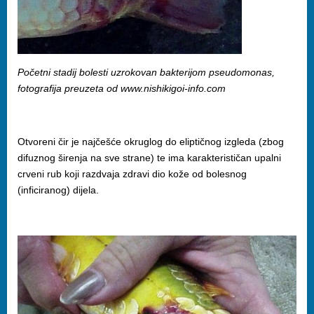
Početni stadij bolesti uzrokovan bakterijom pseudomonas,
fotografija preuzeta od www.nishikigoi-info.com
Otvoreni čir je najčešće okruglog do eliptičnog izgleda (zbog
difuznog širenja na sve strane) te ima karakterističan upalni
crveni rub koji razdvaja zdravi dio kože od bolesnog
(inficiranog) dijela.