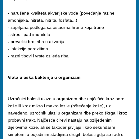
-
narušena kvaliteta akvarijske vode (povećanje razine
amonijaka, nitrata, nitrita, fosfata...)
-
zaprljana podloga sa ostacima hrane koja trune
-
stres i pad imuniteta
-
preveliki broj riba u akvariju
-
infekcije parazitima
-
razni tipovi i vrste ozljeda riba
Vrata ulaska bakterija u organizam
Uzročnici bolesti ulaze u organizam ribe najčešće kroz pore
kože ili kroz mikro i makro lezije (oštećenja kože), uz
navedeno, uzročnik ulazi u organizam ribe preko škrga i kroz
probavni trakt. Najčešće čirevi nastaju na ozlijeđenim
dijelovima kože, ali se također javljaju i kao sekundarni
simptomi u pojedinim stadijima drugih bolesti gdje se radi o