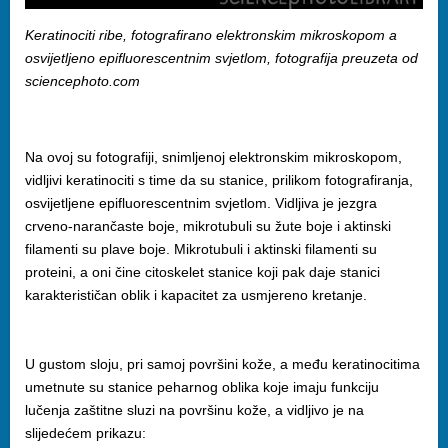
Keratinociti ribe, fotografirano elektronskim mikroskopom a
osvijetljeno epifluorescentnim svjetlom, fotografija preuzeta od
sciencephoto.com
Na ovoj su fotografiji, snimljenoj elektronskim mikroskopom,
vidljivi keratinociti s time da su stanice, prilikom fotografiranja,
osvijetljene epifluorescentnim svjetlom. Vidljiva je jezgra
crveno-narančaste boje, mikrotubuli su žute boje i aktinski
filamenti su plave boje. Mikrotubuli i aktinski filamenti su
proteini, a oni čine citoskelet stanice koji pak daje stanici
karakterističan oblik i kapacitet za usmjereno kretanje.
U gustom sloju, pri samoj površini kože, a među keratinocitima
umetnute su stanice peharnog oblika koje imaju funkciju
lučenja zaštitne sluzi na površinu kože, a vidljivo je na
slijedećem prikazu: