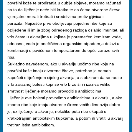
površini kože te prodiranja u dublje slojeve, moramo računati
na to da liječenje neće biti kratko te da ćemo otvorene čireve
vjerojatno morati tretirati i sredstvima protiv gljivica i
parazita. Najčešće prvo obolijevaju pojedine ribe koje su
ozlijeđene ili im je zbog određenog razloga oslabio imunitet. ali
vrlo često u akvarijima u kojima je poremećen kemizam vode,
odnosno, voda je onečišćena organskim otpadom,a dolazi u
kombinaciji s povišenom temperaturom do opće zaraze svih
riba.
Sukladno navedenom, ako u akvariju uočimo ribe koje na
površini kože imaju otvorene čireve, potrebno je odmah
započeti s liječenjem cijelog akvarija, a s obzirom da se radi o
vrlo zaraznoj bolesti koja se vrlo brzo širi i izaziva veliku
smrtnost liječenje moramo provoditi s antibioticima.
Liječenje ove bolesti provodimo antibioticima u akvariju, a ako
imamo ribe koje imaju otvorene čireve većih dimenzija dobro
je, uz liječenje u akvariju, nekoliko puta ribe okupati u
kratkotrajnim antibiotskim kupkama, a potom ih vratiti u akvarij
tretiran istim antibiotikom.