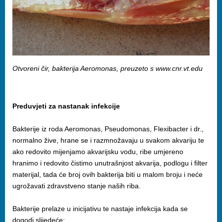
Otvoreni čir, bakterija Aeromonas, preuzeto s www.cnr.vt.edu
Preduvjeti za nastanak infekcije
Bakterije iz roda Aeromonas, Pseudomonas, Flexibacter i dr.,
normalno žive, hrane se i razmnožavaju u svakom akvariju te
ako redovito mijenjamo akvarijsku vodu, ribe umjereno
hranimo i redovito čistimo unutrašnjost akvarija, podlogu i filter
materijal, tada će broj ovih bakterija biti u malom broju i neće
ugrožavati zdravstveno stanje naših riba.
Bakterije prelaze u inicijativu te nastaje infekcija kada se
dogodi slijedeće: