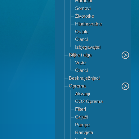
Haracini
Somovi
Živorotke
Hladnovodne
Ostale
Članci
Izbjegavajte!
Biljke i alge
Vrste
Članci
Beskralježnjaci
Oprema
Akvariji
CO2 Oprema
Filteri
Grijači
Pumpe
Rasvjeta