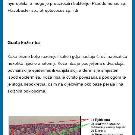
hydrophila, a mogu je prouzročiti i bakterije: Pseudomonas sp.,
Flavobacter sp., Streptococus sp. i dr.
Građa kože riba
Kako bismo bolje razumjeli kako i gdje nastaju čirevi napisat ću
nekoliko riječi o anatomiji. Koža riba je podijeljena u dva sloja,
površinski je epidermis ili vanjski sloj, a dermis je smješten
ispod epidermisa. Koža riba je čvrsto povezana s podlogom te
je stoga nepokretna, osim na dijelovima oko baze peraja i na
škržnim poklopcima.