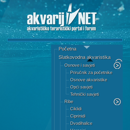
Početna
Slatkovodna akvaristika
Osnove i savjeti
Priručnik za početnike
Osnove akvaristike
Opći savjeti
Tehnički savjeti
Ribe
Ciklidi
Ciprinidi
Dvodihalice