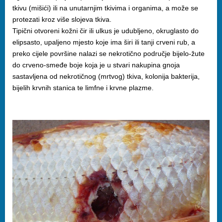
tkivu (mišići) ili na unutarnjim tkivima i organima, a može se
protezati kroz više slojeva tkiva.
Tipični otvoreni kožni čir ili ulkus je udubljeno, okruglasto do
elipsasto, upaljeno mjesto koje ima širi ili tanji crveni rub, a
preko cijele površine nalazi se nekrotično područje bijelo-žute
do crveno-smeđe boje koja je u stvari nakupina gnoja
sastavljena od nekrotičnog (mrtvog) tkiva, kolonija bakterija,
bijelih krvnih stanica te limfne i krvne plazme.