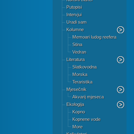
Putopisi
Intervjui
Uradi sam
Kolumne
Memoari ludog reefera
Stina
Vedran
Literatura
Slatkovodna
Morska
Teraristika
Mjesečnik
Akvarij mjeseca
Ekologija
Kopno
Kopnene vode
More