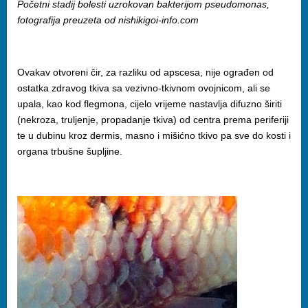
Početni stadij bolesti uzrokovan bakterijom pseudomonas,
fotografija preuzeta od nishikigoi-info.com
Ovakav otvoreni čir, za razliku od apscesa, nije ograđen od
ostatka zdravog tkiva sa vezivno-tkivnom ovojnicom, ali se
upala, kao kod flegmona, cijelo vrijeme nastavlja difuzno širiti
(nekroza, truljenje, propadanje tkiva) od centra prema periferiji
te u dubinu kroz dermis, masno i mišićno tkivo pa sve do kosti i
organa trbušne šupljine.