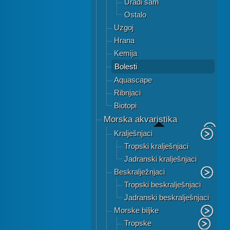
Uradi sam
Ostalo
Uzgoj
Hrana
Kemija
Bolesti
Aquascape
Ribnjaci
Biotopi
Morska akvaristika
Kralješnjaci
Tropski kralješnjaci
Jadranski kralješnjaci
Beskralježnjaci
Tropski beskralješnjaci
Jadranski beskralješnjaci
Morske biljke
Tropske