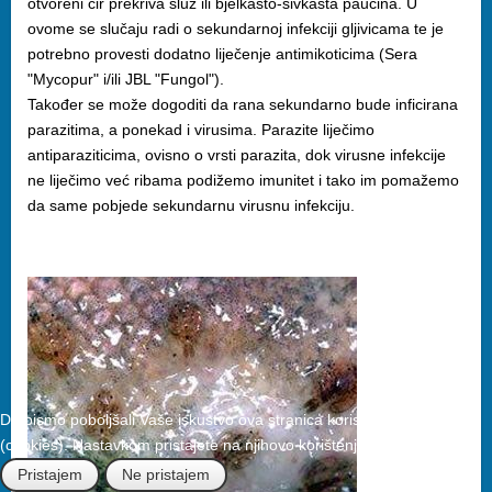
otvoreni čir prekriva sluz ili bjelkasto-sivkasta paučina. U
ovome se slučaju radi o sekundarnoj infekciji gljivicama te je
potrebno provesti dodatno liječenje antimikoticima (Sera
"Mycopur" i/ili JBL "Fungol").
Također se može dogoditi da rana sekundarno bude inficirana
parazitima, a ponekad i virusima. Parazite liječimo
antiparaziticima, ovisno o vrsti parazita, dok virusne infekcije
ne liječimo već ribama podižemo imunitet i tako im pomažemo
da same pobjede sekundarnu virusnu infekciju.
Da bismo poboljšali Vaše iskustvo ova stranica koristi kolačiće
(cookies). Nastavkom pristajete na njihovo korištenje.
Pristajem
Ne pristajem