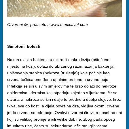
Otvoreni čir, preuzeto s www.medicavet.com
Simptomi bolesti
Nakon ulaska bakterije u mikro ili makro leziju (oštećeno
mjesto na koži), dolazi do ubrzanog razmnažanja bakterija i
uništavanja stanica (nekroza (truljenje)) koje počinje kao
crvena točkica omeđena upalnim prstenom crvene boje.
Infekcija se širi u svim smjerovima te brzo dolazi do nekroze
epidermisa i dermisa koji otpadaju zajedno s ljuskama, čir se
otvara, a nekroza se širi i dalje te prodire u dublje slojeve, kroz
tkiva, sve do kosti, a cijela površina čira, vidljiva okom, crvene
je do crveno-smeđe boje. Ovakvi otvoreni čirevi, a posebno oni
koji su velikog promjera i/ili velike dubine, zbog pada općeg
imuniteta ribe, često su sekundarno inficirani gljivicama,