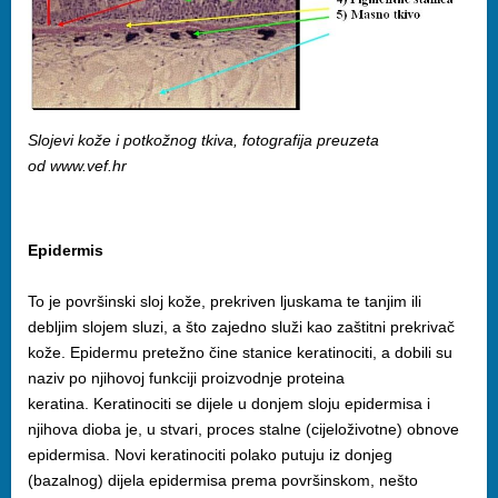
Slojevi kože i potkožnog tkiva, fotografija preuzeta
od www.vef.hr
Epidermis
To je površinski sloj kože, prekriven ljuskama te tanjim ili
debljim slojem sluzi, a što zajedno služi kao zaštitni prekrivač
kože. Epidermu pretežno čine stanice keratinociti, a dobili su
naziv po njihovoj funkciji proizvodnje proteina
keratina. Keratinociti se dijele u donjem sloju epidermisa i
njihova dioba je, u stvari, proces stalne (cijeloživotne) obnove
epidermisa. Novi keratinociti polako putuju iz donjeg
(bazalnog) dijela epidermisa prema površinskom, nešto