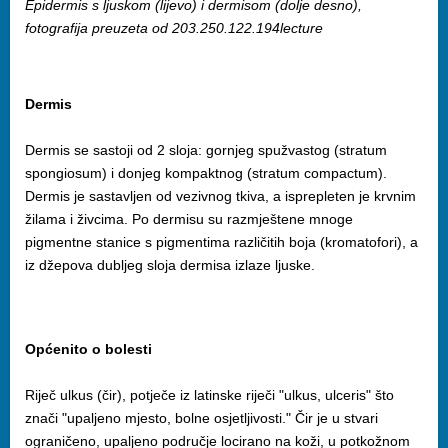
Epidermis s ljuskom (lijevo) i dermisom (dolje desno),
fotografija preuzeta od 203.250.122.194lecture
Dermis
Dermis se sastoji od 2 sloja: gornjeg spužvastog (stratum
spongiosum) i donjeg kompaktnog (stratum compactum).
Dermis je sastavljen od vezivnog tkiva, a isprepleten je krvnim
žilama i živcima. Po dermisu su razmještene mnoge
pigmentne stanice s pigmentima različitih boja (kromatofori), a
iz džepova dubljeg sloja dermisa izlaze ljuske.
Općenito o bolesti
Riječ ulkus (čir), potječe iz latinske riječi "ulkus, ulceris" što
znači "upaljeno mjesto, bolne osjetljivosti." Čir je u stvari
ograničeno, upaljeno područje locirano na koži, u potkožnom