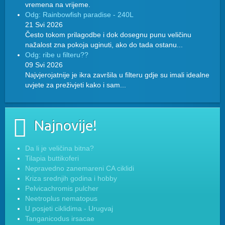
vremena na vrijeme.
Odg: Rainbowfish paradise - 240L
21 Svi 2026
Često tokom prilagodbe i dok dosegnu punu veličinu
nažalost zna pokoja uginuti, ako do tada ostanu...
Odg: ribe u filteru??
09 Svi 2026
Najvjerojatnije je ikra završila u filteru gdje su imali idealne
uvjete za preživjeti kako i sam...
Najnovije!
Da li je veličina bitna?
Tilapia buttikoferi
Nepravedno zanemareni CA ciklidi
Kriza srednjih godina i hobby
Pelvicachromis pulcher
Neetroplus nematopus
U posjeti ciklidima - Urugvaj
Tanganicodus irsacae