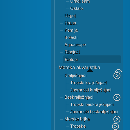
Uradi sam
Ostalo
Uzgoj
Hrana
Kemija
Bolesti
Aquascape
Ribnjaci
Biotopi
Morska akvaristika
Kralješnjaci
Tropski kralješnjaci
Jadranski kralješnjaci
Beskralježnjaci
Tropski beskralješnjaci
Jadranski beskralješnjaci
Morske biljke
Tropske