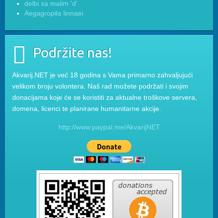
delbi sa malim 'd'
Aegagropila linnaei
Podržite nas!
Akvarij.NET je već 18 godina s Vama primarno zahvaljujući
velikom broju volontera. Naš rad možete podržati i svojim
donacijama koje će se koristiti za aktualne troškove servera,
domena, licenci te planirane humanitarne akcije.
http://www.paypal.me/AkvarijNET