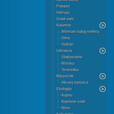
Putopisi
Intervjui
Uradi sam
Kolumne
Memoari ludog reefera
Stina
Vedran
Literatura
Slatkovodna
Morska
Teraristika
Mjesečnik
Akvarij mjeseca
Ekologija
Kopno
Kopnene vode
More