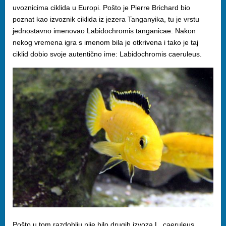
uvoznicima ciklida u Europi. Pošto je Pierre Brichard bio
poznat kao izvoznik ciklida iz jezera Tanganyika, tu je vrstu
jednostavno imenovao Labidochromis tanganicae. Nakon
nekog vremena igra s imenom bila je otkrivena i tako je taj
ciklid dobio svoje autentično ime: Labidochromis caeruleus.
Pošto u tom razdoblju nije bilo drugih izvoza L. caeruleus,