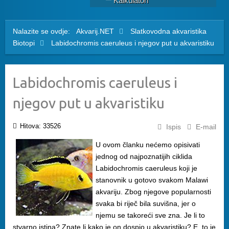
Kalkulatori
Nalazite se ovdje:
Akvarij.NET
Slatkovodna akvaristika
Biotopi
Labidochromis caeruleus i njegov put u akvaristiku
Labidochromis caeruleus i
njegov put u akvaristiku
Hitova: 33526
Ispis
E-mail
U ovom članku nećemo opisivati
jednog od najpoznatijih ciklida
Labidochromis caeruleus koji je
stanovnik u gotovo svakom Malawi
akvariju. Zbog njegove popularnosti
svaka bi riječ bila suvišna, jer o
njemu se takoreći sve zna. Je li to
stvarno istina? Znate li kako je on dospio u akvaristiku? E, to je