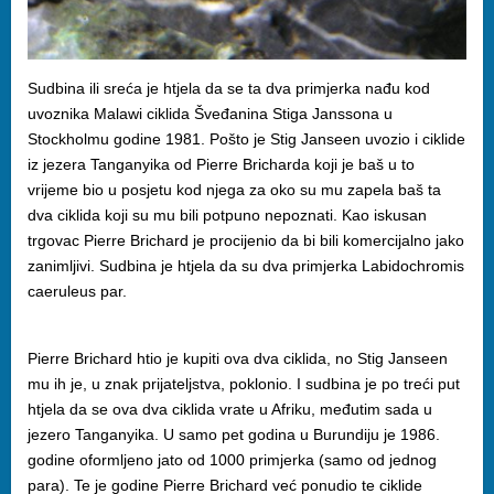
Sudbina ili sreća je htjela da se ta dva primjerka nađu kod
uvoznika Malawi ciklida Šveđanina Stiga Janssona u
Stockholmu godine 1981. Pošto je Stig Janseen uvozio i ciklide
iz jezera Tanganyika od Pierre Bricharda koji je baš u to
vrijeme bio u posjetu kod njega za oko su mu zapela baš ta
dva ciklida koji su mu bili potpuno nepoznati. Kao iskusan
trgovac Pierre Brichard je procijenio da bi bili komercijalno jako
zanimljivi. Sudbina je htjela da su dva primjerka Labidochromis
caeruleus par.
Pierre Brichard htio je kupiti ova dva ciklida, no Stig Janseen
mu ih je, u znak prijateljstva, poklonio. I sudbina je po treći put
htjela da se ova dva ciklida vrate u Afriku, međutim sada u
jezero Tanganyika. U samo pet godina u Burundiju je 1986.
godine oformljeno jato od 1000 primjerka (samo od jednog
para). Te je godine Pierre Brichard već ponudio te ciklide