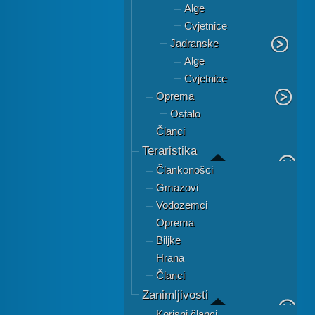
Alge
Cvjetnice
Jadranske
Alge
Cvjetnice
Oprema
Ostalo
Članci
Teraristika
Člankonošci
Gmazovi
Vodozemci
Oprema
Biljke
Hrana
Članci
Zanimljivosti
Korisni članci