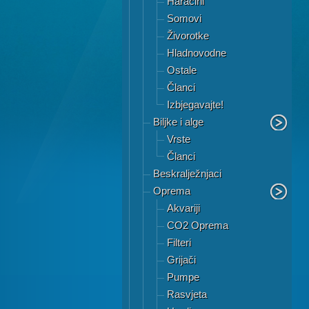
Haracini
Somovi
Živorotke
Hladnovodne
Ostale
Članci
Izbjegavajte!
Biljke i alge
Vrste
Članci
Beskralježnjaci
Oprema
Akvariji
CO2 Oprema
Filteri
Grijači
Pumpe
Rasvjeta