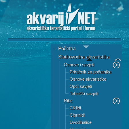
Početna
Slatkovodna akvaristika
Osnove i savjeti
Priručnik za početnike
Osnove akvaristike
Opći savjeti
Tehnički savjeti
Ribe
Ciklidi
Ciprinidi
Dvodihalice