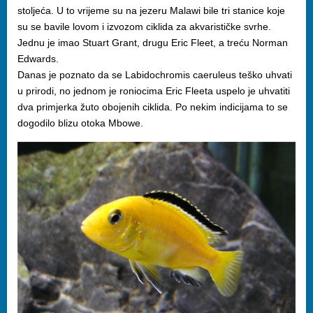
stoljeća. U to vrijeme su na jezeru Malawi bile tri stanice koje
su se bavile lovom i izvozom ciklida za akvarističke svrhe.
Jednu je imao Stuart Grant, drugu Eric Fleet, a treću Norman
Edwards.
Danas je poznato da se Labidochromis caeruleus teško uhvati
u prirodi, no jednom je roniocima Eric Fleeta uspelo je uhvatiti
dva primjerka žuto obojenih ciklida. Po nekim indicijama to se
dogodilo blizu otoka Mbowe.