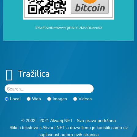
3PAzE2vhfNmWwYoQtRALYL2Mn3DUczc8i3
Tražilica
Local
Web
Images
Videos
© 2002 - 2021 Akvarij.NET - Sva prava pridržana
Slike i tekstove s Akvarij NET-a dozvoljeno je koristiti samo uz
suglasnost autora ovih stranica