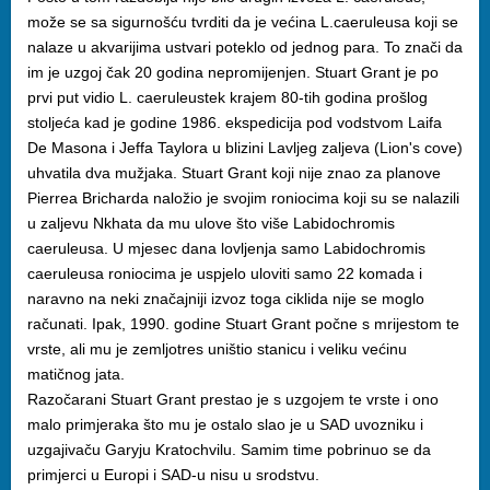
može se sa sigurnošću tvrditi da je većina L.caeruleusa koji se
nalaze u akvarijima ustvari poteklo od jednog para. To znači da
im je uzgoj čak 20 godina nepromijenjen. Stuart Grant je po
prvi put vidio L. caeruleustek krajem 80-tih godina prošlog
stoljeća kad je godine 1986. ekspedicija pod vodstvom Laifa
De Masona i Jeffa Taylora u blizini Lavljeg zaljeva (Lion's cove)
uhvatila dva mužjaka. Stuart Grant koji nije znao za planove
Pierrea Bricharda naložio je svojim roniocima koji su se nalazili
u zaljevu Nkhata da mu ulove što više Labidochromis
caeruleusa. U mjesec dana lovljenja samo Labidochromis
caeruleusa roniocima je uspjelo uloviti samo 22 komada i
naravno na neki značajniji izvoz toga ciklida nije se moglo
računati. Ipak, 1990. godine Stuart Grant počne s mrijestom te
vrste, ali mu je zemljotres uništio stanicu i veliku većinu
matičnog jata.
Razočarani Stuart Grant prestao je s uzgojem te vrste i ono
malo primjeraka što mu je ostalo slao je u SAD uvozniku i
uzgajivaču Garyju Kratochvilu. Samim time pobrinuo se da
primjerci u Europi i SAD-u nisu u srodstvu.