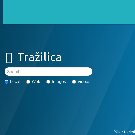
Tražilica
Local
Web
Images
Videos
Slike i tek