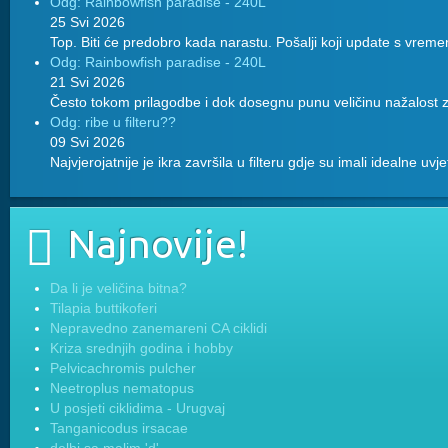
Odg: Rainbowfish paradise - 240L
25 Svi 2026
Top. Biti će predobro kada narastu. Pošalji koji update s vreme
Odg: Rainbowfish paradise - 240L
21 Svi 2026
Često tokom prilagodbe i dok dosegnu punu veličinu nažalost z
Odg: ribe u filteru??
09 Svi 2026
Najvjerojatnije je ikra završila u filteru gdje su imali idealne uvj
Najnovije!
Da li je veličina bitna?
Tilapia buttikoferi
Nepravedno zanemareni CA ciklidi
Kriza srednjih godina i hobby
Pelvicachromis pulcher
Neetroplus nematopus
U posjeti ciklidima - Urugvaj
Tanganicodus irsacae