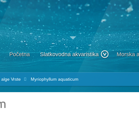
Početna
Slatkovodna akvaristika
Morska a
i alge
Vrste
Myriophyllum aquaticum
um