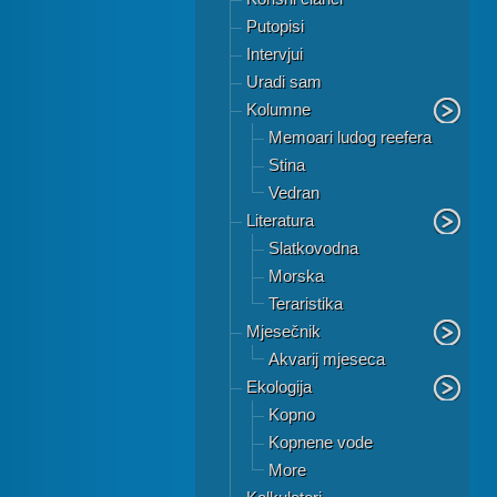
Putopisi
Intervjui
Uradi sam
Kolumne
Memoari ludog reefera
Stina
Vedran
Literatura
Slatkovodna
Morska
Teraristika
Mjesečnik
Akvarij mjeseca
Ekologija
Kopno
Kopnene vode
More