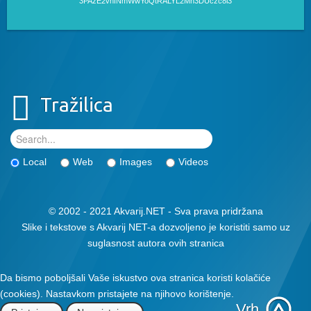
3PAzE2vhfNmWwYoQtRALYL2Mn3DUczc8i3
Tražilica
Local
Web
Images
Videos
© 2002 - 2021 Akvarij.NET - Sva prava pridržana
Slike i tekstove s Akvarij NET-a dozvoljeno je koristiti samo uz
suglasnost autora ovih stranica
Da bismo poboljšali Vaše iskustvo ova stranica koristi kolačiće
(cookies). Nastavkom pristajete na njihovo korištenje.
Vrh