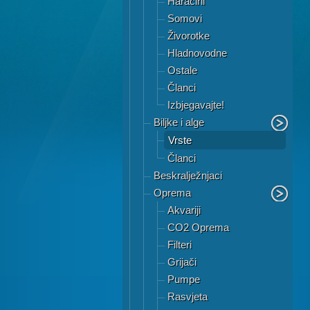
Haracini
Somovi
Živorotke
Hladnovodne
Ostale
Članci
Izbjegavajte!
Biljke i alge
Vrste
Članci
Beskralježnjaci
Oprema
Akvariji
CO2 Oprema
Filteri
Grijači
Pumpe
Rasvjeta