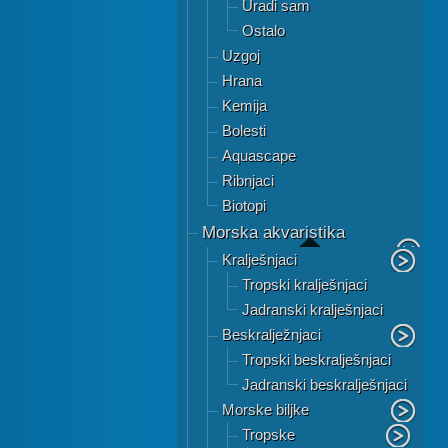
Uradi sam
Ostalo
Uzgoj
Hrana
Kemija
Bolesti
Aquascape
Ribnjaci
Biotopi
Morska akvaristika
Kralješnjaci
Tropski kralješnjaci
Jadranski kralješnjaci
Beskralježnjaci
Tropski beskralješnjaci
Jadranski beskralješnjaci
Morske biljke
Tropske