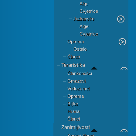
Alge
Cvjetnice
Jadranske
Alge
Cvjetnice
Oprema
Ostalo
Članci
Teraristika
Člankonošci
Gmazovi
Vodozemci
Oprema
Biljke
Hrana
Članci
Zanimljivosti
Korisni članci