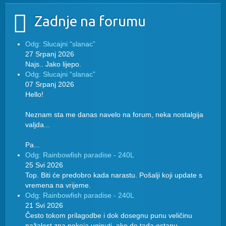
Zadnje na forumu
Odg: Slucajni “slanac”
27 Srpanj 2026
Najs.. Jako lijepo.
Odg: Slucajni “slanac”
07 Srpanj 2026
Hello!
Neznam sta me danas navelo na forum, neka nostalgija
valjda...
Pa...
Odg: Rainbowfish paradise - 240L
25 Svi 2026
Top. Biti će predobro kada narastu. Pošalji koji update s
vremena na vrijeme.
Odg: Rainbowfish paradise - 240L
21 Svi 2026
Često tokom prilagodbe i dok dosegnu punu veličinu
nažalost zna pokoja uginuti, ako do tada ostanu...