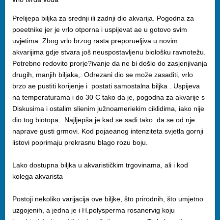
Prelijepa biljka za srednji ili zadnji dio akvarija. Pogodna za
poeetnike jer je vrlo otporna i uspijevat ae u gotovo svim
uvjetima. Zbog vrlo brzog rasta preporueljiva u novim
akvarijima gdje stvara još neuspostavljenu biološku ravnotežu.
Potrebno redovito prorje?ivanje da ne bi došlo do zasjenjivanja
drugih, manjih biljaka,. Odrezani dio se može zasaditi, vrlo
brzo ae pustiti korijenje i postati samostalna biljka . Uspijeva
na temperaturama i do 30 C tako da je, pogodna za akvarije s
Diskusima i ostalim slienim južnoameriekim ciklidima, iako nije
dio tog biotopa. Najljepša je kad se sadi tako da se od nje
naprave gusti grmovi. Kod pojaeanog intenziteta svjetla gornji
listovi poprimaju prekrasnu blago rozu boju.
Lako dostupna biljka u akvarističkim trgovinama, ali i kod
kolega akvarista
Postoji nekoliko varijacija ove biljke, što prirodnih, što umjetno
uzgojenih, a jedna je i H.polysperma rosanervig koju