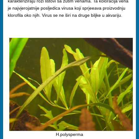
karakteriziraju rozi listovi sa žutim venama. Ta koloracija vena
je najvjerojatnije posljedica virusa koji sprjeeava proizvodnju
klorofila oko njih. Virus se ne širi na druge biljke u akvariju.
H.polysperma