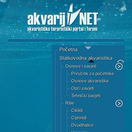
Početna
Slatkovodna akvaristika
Osnove i savjeti
Priručnik za početnike
Osnove akvaristike
Opći savjeti
Tehnički savjeti
Ribe
Ciklidi
Ciprinidi
Dvodihalice