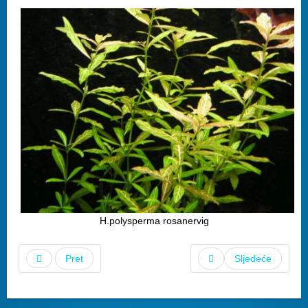
H.polysperma rosanervig
Pret
Sljedeće