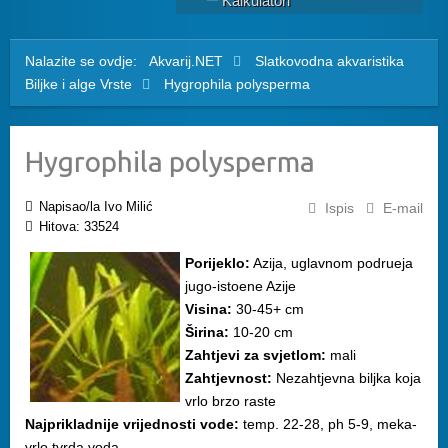
Kalkulatori
Nalazite se ovdje:
Akvarij.NET
Slatkovodna akvaristika
Biljke i alge
Vrste
Hygrophila polysperma
Hygrophila polysperma
Napisao/la Ivo Milić
Ispis
E-mail
Hitova: 33524
Porijeklo:
Azija, uglavnom podrueja
jugo-istoene Azije
Visina:
30-45+ cm
Širina:
10-20 cm
Zahtjevi za svjetlom:
mali
Zahtjevnost:
Nezahtjevna biljka koja
vrlo brzo raste
Najprikladnije vrijednosti vode:
temp. 22-28, ph 5-9, meka-
vrlo tvrda voda