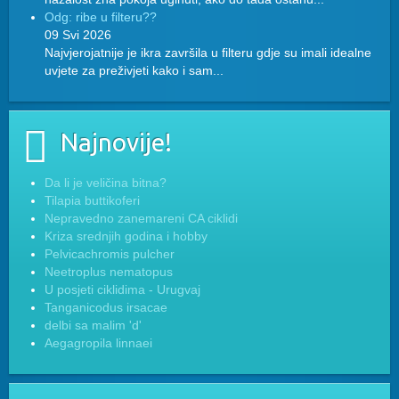
Odg: ribe u filteru??
09 Svi 2026
Najvjerojatnije je ikra završila u filteru gdje su imali idealne
uvjete za preživjeti kako i sam...
Najnovije!
Da li je veličina bitna?
Tilapia buttikoferi
Nepravedno zanemareni CA ciklidi
Kriza srednjih godina i hobby
Pelvicachromis pulcher
Neetroplus nematopus
U posjeti ciklidima - Urugvaj
Tanganicodus irsacae
delbi sa malim 'd'
Aegagropila linnaei