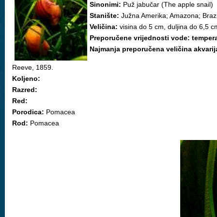
Sinonimi:
Puž jabučar (The apple snail)
Stanište:
Južna Amerika; Amazona; Brazil,
Veličina:
visina do 5 cm, duljina do 6,5 c
Preporučene vrijednosti vode: tempera
Najmanja preporučena veličina akvarij
Reeve, 1859.
Koljeno:
Razred:
Red:
Porodica:
Pomacea
Rod:
Pomacea