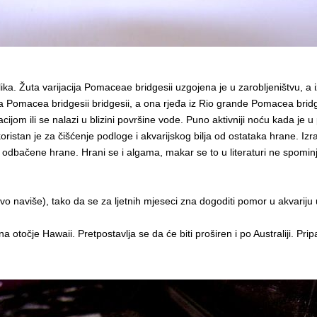
blika. Žuta varijacija Pomaceae bridgesii uzgojena je u zarobljeništvu, 
a Pomacea bridgesii bridgesii, a ona rjeđa iz Rio grande Pomacea bridge
cijom ili se nalazi u blizini površine vode. Puno aktivniji noću kada j
oristan je za čišćenje podloge i akvarijskog bilja od ostataka hrane. Izraz
 odbačene hrane. Hrani se i algama, makar se to u literaturi ne spomin
vo naviše), tako da se za ljetnih mjeseci zna dogoditi pomor u akvariju
 na otočje Hawaii. Pretpostavlja se da će biti proširen i po Australiji. Pr