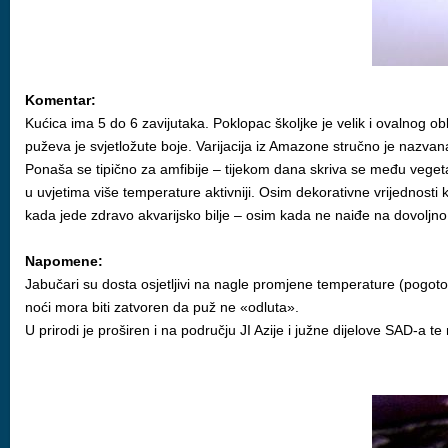
Komentar:
Kućica ima 5 do 6 zavijutaka. Poklopac školjke je velik i ovalnog o
puževa je svjetložute boje. Varijacija iz Amazone stručno je nazvan
Ponaša se tipično za amfibije – tijekom dana skriva se među vegeta
u uvjetima više temperature aktivniji. Osim dekorativne vrijednosti k
kada jede zdravo akvarijsko bilje – osim kada ne naiđe na dovoljno
Napomene:
Jabučari su dosta osjetljivi na nagle promjene temperature (pogoto
noći mora biti zatvoren da puž ne «odluta».
U prirodi je proširen i na području JI Azije i južne dijelove SAD-a te