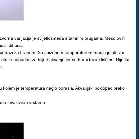
a izvorna varijacija je svijetlosmeđa s tamnim prugama. Meso ovih
sii diffusa.
e u potrazi za hranom. Sa sniženom temperaturom manje je aktivan –
ito je pogodan za biljne akvarije jer se hrani trulim lišćem. Rijetko
je.
 u kojem je temperatura naglo porasla. Akvarijski poklopac preko
ipada invazivnim vrstama.