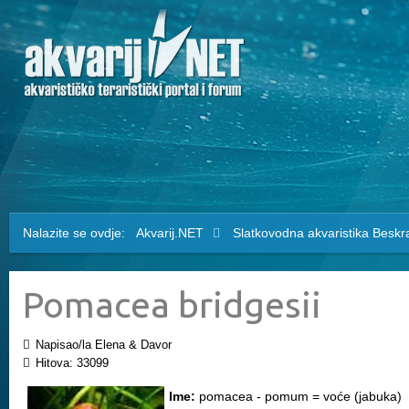
Nalazite se ovdje:
Akvarij.NET
Slatkovodna akvaristika
Beskra
Pomacea bridgesii
Napisao/la Elena & Davor
Hitova: 33099
Ime:
pomacea - pomum = voće (jabuka)