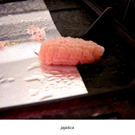
jajašca