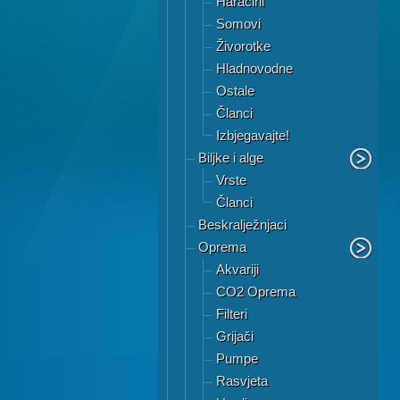
Haracini
Somovi
Živorotke
Hladnovodne
Ostale
Članci
Izbjegavajte!
Biljke i alge
Vrste
Članci
Beskralježnjaci
Oprema
Akvariji
CO2 Oprema
Filteri
Grijači
Pumpe
Rasvjeta