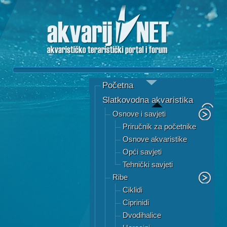
Početna
Slatkovodna akvaristika
Osnove i savjeti
Priručnik za početnike
Osnove akvaristike
Opći savjeti
Tehnički savjeti
Ribe
Ciklidi
Ciprinidi
Dvodihalice