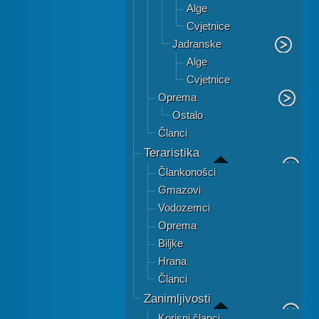
Alge
Cvjetnice
Jadranske
Alge
Cvjetnice
Oprema
Ostalo
Članci
Teraristika
Člankonošci
Gmazovi
Vodozemci
Oprema
Biljke
Hrana
Članci
Zanimljivosti
Korisni članci