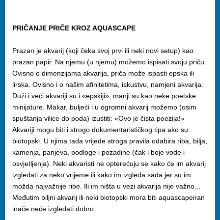
PRIČANJE PRIČE KROZ AQUASCAPE
Prazan je akvarij (koji čeka svoj prvi ili neki novi setup) kao
prazan papir. Na njemu (u njemu) možemo ispisati svoju priču.
Ovisno o dimenzijama akvarija, priča može ispasti epska ili
lirska. Ovisno i o našim afinitetima, iskustvu, namjeni akvarija.
Duži i veći akvariji su i «epskiji», manji su kao neke poetske
minijature. Makar, buljeći i u ogromni akvarij možemo (osim
spuštanja vilice do poda) izustiti: «Ovo je čista poezija!»
Akvariji mogu biti i strogo dokumentarističkog tipa ako su
biotopski. U njima tada vrijede stroga pravila odabira riba, bilja,
kamenja, panjeva, podloge i pozadine (čak i boje vode i
osvjetljenja). Neki akvaristi ne opterećuju se kako će im akvarij
izgledati za neko vrijeme ili kako im izgleda sada jer su im
možda najvažnije ribe. Ili im ništa u vezi akvarija nije važno...
Međutim biljni akvarij ili neki biotopski mora biti aquascapeiran
inače neće izgledati dobro.