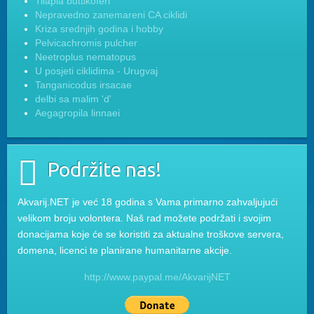
Tilapia buttikoferi
Nepravedno zanemareni CA ciklidi
Kriza srednjih godina i hobby
Pelvicachromis pulcher
Neetroplus nematopus
U posjeti ciklidima - Urugvaj
Tanganicodus irsacae
delbi sa malim 'd'
Aegagropila linnaei
Podržite nas!
Akvarij.NET je već 18 godina s Vama primarno zahvaljujući
velikom broju volontera. Naš rad možete podržati i svojim
donacijama koje će se koristiti za aktualne troškove servera,
domena, licenci te planirane humanitarne akcije.
http://www.paypal.me/AkvarijNET