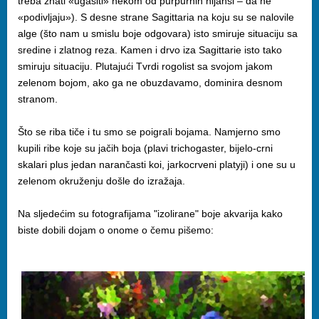
treba znati «ugasiti» nekom od purpurnih nijansi – da ne
«podivljaju»). S desne strane Sagittaria na koju su se nalovile
alge (što nam u smislu boje odgovara) isto smiruje situaciju sa
sredine i zlatnog reza. Kamen i drvo iza Sagittarie isto tako
smiruju situaciju. Plutajući Tvrdi rogolist sa svojom jakom
zelenom bojom, ako ga ne obuzdavamo, dominira desnom
stranom.
Što se riba tiče i tu smo se poigrali bojama. Namjerno smo
kupili ribe koje su jačih boja (plavi trichogaster, bijelo-crni
skalari plus jedan narančasti koi, jarkocrveni platyji) i one su u
zelenom okruženju došle do izražaja.
Na sljedećim su fotografijama "izolirane" boje akvarija kako
biste dobili dojam o onome o čemu pišemo: