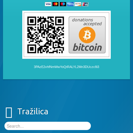
3PAzE2vhfNmWwYoQtRALYL2Mn3DUczc8i3
Tražilica