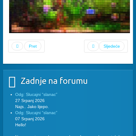
Pret
Sljedeće
Zadnje na forumu
Odg: Slucajni “slanac”
27 Srpanj 2026
Najs.. Jako lijepo.
Odg: Slucajni “slanac”
07 Srpanj 2026
Hello!