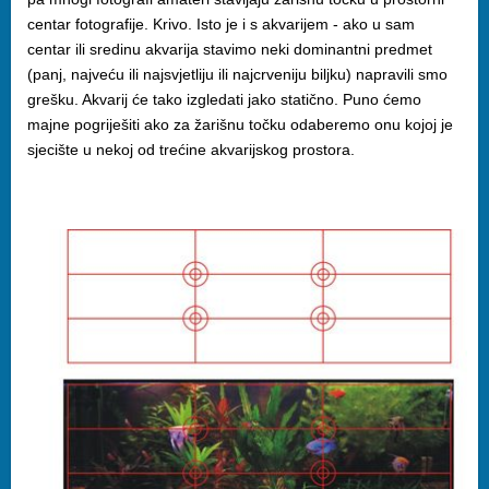
centar fotografije. Krivo. Isto je i s akvarijem - ako u sam
centar ili sredinu akvarija stavimo neki dominantni predmet
(panj, najveću ili najsvjetliju ili najcrveniju biljku) napravili smo
grešku. Akvarij će tako izgledati jako statično. Puno ćemo
majne pogriješiti ako za žarišnu točku odaberemo onu kojoj je
sjecište u nekoj od trećine akvarijskog prostora.