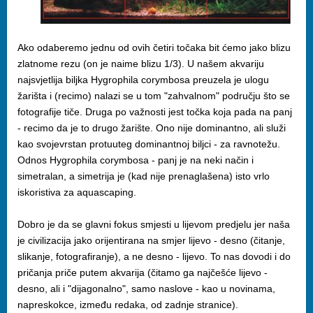
Ako odaberemo jednu od ovih četiri točaka bit ćemo jako blizu
zlatnome rezu (on je naime blizu 1/3). U našem akvariju
najsvjetlija biljka Hygrophila corymbosa preuzela je ulogu
žarišta i (recimo) nalazi se u tom "zahvalnom" području što se
fotografije tiče. Druga po važnosti jest točka koja pada na panj
- recimo da je to drugo žarište. Ono nije dominantno, ali služi
kao svojevrstan protuuteg dominantnoj biljci - za ravnotežu.
Odnos Hygrophila corymbosa - panj je na neki način i
simetralan, a simetrija je (kad nije prenaglašena) isto vrlo
iskoristiva za aquascaping.
Dobro je da se glavni fokus smjesti u lijevom predjelu jer naša
je civilizacija jako orijentirana na smjer lijevo - desno (čitanje,
slikanje, fotografiranje), a ne desno - lijevo. To nas dovodi i do
pričanja priče putem akvarija (čitamo ga najčešće lijevo -
desno, ali i "dijagonalno", samo naslove - kao u novinama,
napreskokce, između redaka, od zadnje stranice).