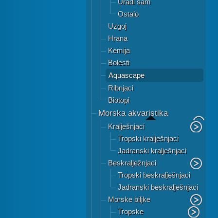
Uradi sam
Ostalo
Uzgoj
Hrana
Kemija
Bolesti
Aquascape
Ribnjaci
Biotopi
Morska akvaristika
Kralješnjaci
Tropski kralješnjaci
Jadranski kralješnjaci
Beskralježnjaci
Tropski beskralješnjaci
Jadranski beskralješnjaci
Morske biljke
Tropske