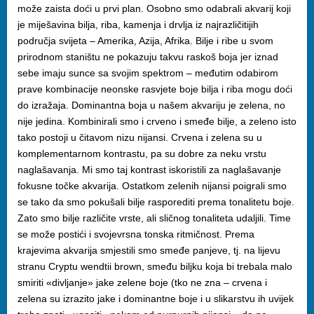
može zaista doći u prvi plan. Osobno smo odabrali akvarij koji
je miješavina bilja, riba, kamenja i drvlja iz najrazličitijih
područja svijeta – Amerika, Azija, Afrika. Bilje i ribe u svom
prirodnom staništu ne pokazuju takvu raskoš boja jer iznad
sebe imaju sunce sa svojim spektrom – međutim odabirom
prave kombinacije neonske rasvjete boje bilja i riba mogu doći
do izražaja. Dominantna boja u našem akvariju je zelena, no
nije jedina. Kombinirali smo i crveno i smeđe bilje, a zeleno isto
tako postoji u čitavom nizu nijansi. Crvena i zelena su u
komplementarnom kontrastu, pa su dobre za neku vrstu
naglašavanja. Mi smo taj kontrast iskoristili za naglašavanje
fokusne točke akvarija. Ostatkom zelenih nijansi poigrali smo
se tako da smo pokušali bilje rasporediti prema tonalitetu boje.
Zato smo bilje različite vrste, ali sličnog tonaliteta udaljili. Time
se može postići i svojevrsna tonska ritmičnost. Prema
krajevima akvarija smjestili smo smeđe panjeve, tj. na lijevu
stranu Cryptu wendtii brown, smeđu biljku koja bi trebala malo
smiriti «divljanje» jake zelene boje (tko ne zna – crvena i
zelena su izrazito jake i dominantne boje i u slikarstvu ih uvijek