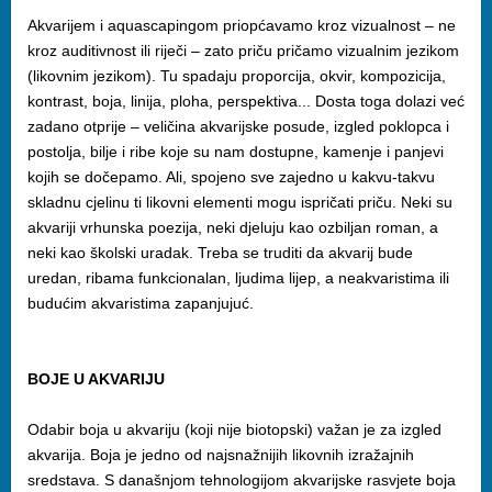
Akvarijem i aquascapingom priopćavamo kroz vizualnost – ne
kroz auditivnost ili riječi – zato priču pričamo vizualnim jezikom
(likovnim jezikom). Tu spadaju proporcija, okvir, kompozicija,
kontrast, boja, linija, ploha, perspektiva... Dosta toga dolazi već
zadano otprije – veličina akvarijske posude, izgled poklopca i
postolja, bilje i ribe koje su nam dostupne, kamenje i panjevi
kojih se dočepamo. Ali, spojeno sve zajedno u kakvu-takvu
skladnu cjelinu ti likovni elementi mogu ispričati priču. Neki su
akvariji vrhunska poezija, neki djeluju kao ozbiljan roman, a
neki kao školski uradak. Treba se truditi da akvarij bude
uredan, ribama funkcionalan, ljudima lijep, a neakvaristima ili
budućim akvaristima zapanjujuć.
BOJE U AKVARIJU
Odabir boja u akvariju (koji nije biotopski) važan je za izgled
akvarija. Boja je jedno od najsnažnijih likovnih izražajnih
sredstava. S današnjom tehnologijom akvarijske rasvjete boja