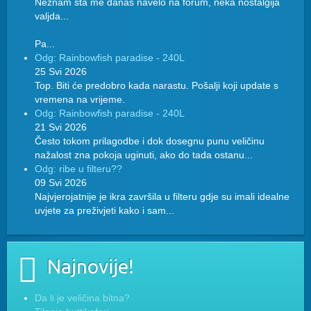
Neznam sta me danas navelo na forum, neka nostalgija
valjda...
Pa...
Odg: Rainbowfish paradise - 240L
25 Svi 2026
Top. Biti će predobro kada narastu. Pošalji koji update s
vremena na vrijeme.
Odg: Rainbowfish paradise - 240L
21 Svi 2026
Često tokom prilagodbe i dok dosegnu punu veličinu
nažalost zna pokoja uginuti, ako do tada ostanu...
Odg: ribe u filteru??
09 Svi 2026
Najvjerojatnije je ikra završila u filteru gdje su imali idealne
uvjete za preživjeti kako i sam...
Najnovije!
Da li je veličina bitna?