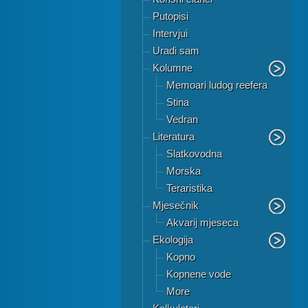
Putopisi
Intervjui
Uradi sam
Kolumne
Memoari ludog reefera
Stina
Vedran
Literatura
Slatkovodna
Morska
Teraristika
Mjesečnik
Akvarij mjeseca
Ekologija
Kopno
Kopnene vode
More