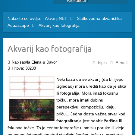
Kalkulatori
Nalazite se ovdje:
Akvarij.NET
Slatkovodna akvaristika
Aquascape
Akvarij kao fotografija
Akvarij kao fotografija
Napisao/la Elena & Davor
Ispis
E-mail
Hitova: 30238
Neki kažu da se akvarij (da bi lijepo
izgledao) mora urediti kao da je slika
ili fotografija. Mora imati fokusnu
točku, mora imati dubinu,
perspektivu, kompoziciju, ideju,
priču... Jedna dosta važna stvar kod
fotografiranja jest odabir žarišne ili
fokusne točke. To je centar fotografije u smislu poruke ili ideje
pa mnogi fotografi amateri stavljaju žarišnu točku u prostorni