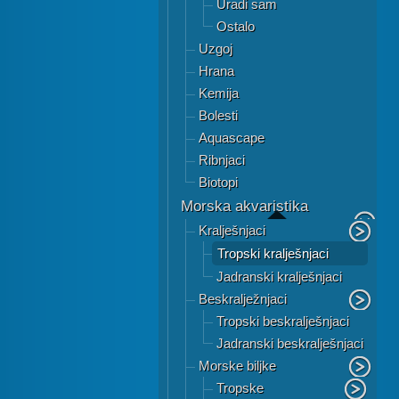
Uradi sam
Ostalo
Uzgoj
Hrana
Kemija
Bolesti
Aquascape
Ribnjaci
Biotopi
Morska akvaristika
Kralješnjaci
Tropski kralješnjaci
Jadranski kralješnjaci
Beskralježnjaci
Tropski beskralješnjaci
Jadranski beskralješnjaci
Morske biljke
Tropske