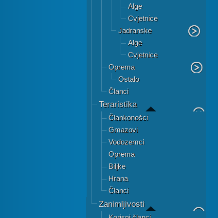
Alge
Cvjetnice
Jadranske
Alge
Cvjetnice
Oprema
Ostalo
Članci
Teraristika
Člankonošci
Gmazovi
Vodozemci
Oprema
Biljke
Hrana
Članci
Zanimljivosti
Korisni članci