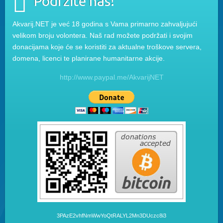
Podržite nas!
Akvarij.NET je već 18 godina s Vama primarno zahvaljujući
velikom broju volontera. Naš rad možete podržati i svojim
donacijama koje će se koristiti za aktualne troškove servera,
domena, licenci te planirane humanitarne akcije.
http://www.paypal.me/AkvarijNET
3PAzE2vhfNmWwYoQtRALYL2Mn3DUczc8i3