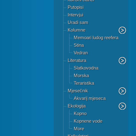
Putopisi
Intervjui
Uradi sam
Kolumne
Memoari ludog reefera
Stina
Vedran
Literatura
Slatkovodna
Morska
Teraristika
Mjesečnik
Akvarij mjeseca
Ekologija
Kopno
Kopnene vode
More