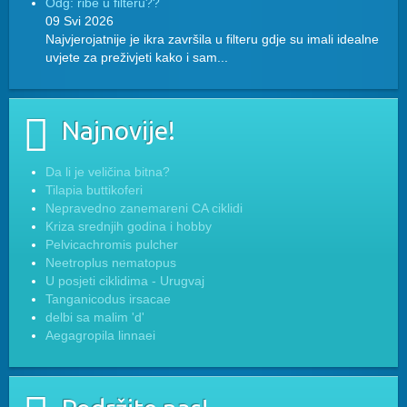
Odg: ribe u filteru??
09 Svi 2026
Najvjerojatnije je ikra završila u filteru gdje su imali idealne
uvjete za preživjeti kako i sam...
Najnovije!
Da li je veličina bitna?
Tilapia buttikoferi
Nepravedno zanemareni CA ciklidi
Kriza srednjih godina i hobby
Pelvicachromis pulcher
Neetroplus nematopus
U posjeti ciklidima - Urugvaj
Tanganicodus irsacae
delbi sa malim 'd'
Aegagropila linnaei