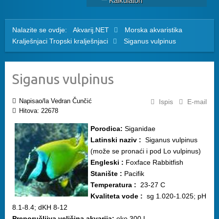
Kalkulatori
Nalazite se ovdje:
Akvarij.NET
Morska akvaristika
Kralješnjaci
Tropski kralješnjaci
Siganus vulpinus
Siganus vulpinus
Napisao/la Vedran Čunčić
Ispis
E-mail
Hitova: 22678
Porodica:
Siganidae
Latinski naziv :
Siganus vulpinus
(može se pronaći i pod Lo vulpinus)
Engleski :
Foxface Rabbitfish
Stanište :
Pacifik
Temperatura :
23-27 C
Kvaliteta vode :
sg 1.020-1.025; pH
8.1-8.4; dKH 8-12
Preporučljiva veličina akvarija:
oko 300 L