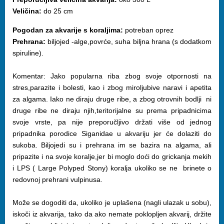
Veličina:
do 25 cm
Pogodan za akvarije s koraljima:
potreban oprez
Prehrana:
biljojed -alge,povrće, suha biljna hrana (s dodatkom
spiruline).
Komentar: Jako popularna riba zbog svoje otpornosti na
stres,parazite i bolesti, kao i zbog miroljubive naravi i apetita
za algama. Iako ne diraju druge ribe, a zbog otrovnih bodlji ni
druge ribe ne diraju njih,teritorijalne su prema pripadnicima
svoje vrste, pa nije preporučljivo držati više od jednog
pripadnika porodice Siganidae u akvariju jer će dolaziti do
sukoba. Biljojedi su i prehrana im se bazira na algama, ali
pripazite i na svoje koralje,jer bi moglo doći do grickanja mekih
i LPS ( Large Polyped Stony) koralja ukoliko se ne brinete o
redovnoj prehrani vulpinusa.
Može se dogoditi da, ukoliko je uplašena (nagli ulazak u sobu),
iskoči iz akvarija, tako da ako nemate poklopljen akvarij, držite