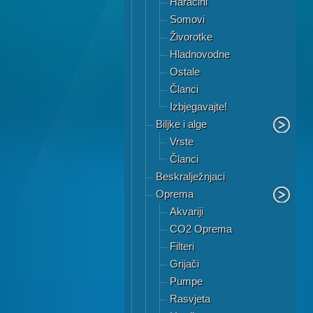
Haracini
Somovi
Živorotke
Hladnovodne
Ostale
Članci
Izbjegavajte!
Biljke i alge
Vrste
Članci
Beskralježnjaci
Oprema
Akvariji
CO2 Oprema
Filteri
Grijači
Pumpe
Rasvjeta