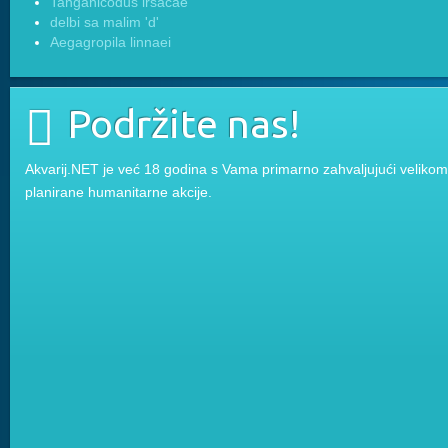
Tanganicodus irsacae
delbi sa malim 'd'
Aegagropila linnaei
Podržite nas!
Akvarij.NET je već 18 godina s Vama primarno zahvaljujući velikom 
planirane humanitarne akcije.