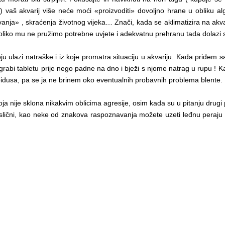
 vaš akvarij više neće moći «proizvoditi» dovoljno hrane u obliku al
» , skraćenja životnog vijeka… Znači, kada se aklimatizira na akvar
Ukoliko mu ne pružimo potrebne uvjete i adekvatnu prehranu tada dolazi
 ulazi natraške i iz koje promatra situaciju u akvariju. Kada priđem
i grabi tabletu prije nego padne na dno i bježi s njome natrag u rupu ! 
pidusa, pa se ja ne brinem oko eventualnih probavnih problema blente.
oja nije sklona nikakvim oblicima agresije, osim kada su u pitanju drugi p
lični, kao neke od znakova raspoznavanja možete uzeti leđnu peraju koj