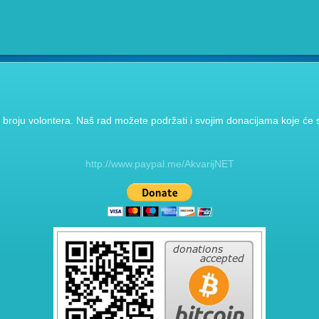
broju volontera. Naš rad možete podržati i svojim donacijama koje će se
http://www.paypal.me/AkvarijNET