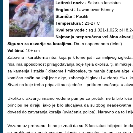
Latinski naziv :
Salarius fasciatus
Engleski :
Lawnmower Blenny
Stanište :
Pacifik
Temperatura :
23-27 C
Kvaliteta vode :
sg 1.021-1.025; pH 8.2
Najmanja preporučena veličina akvari
Siguran za akvarije sa koraljima:
Da- s napomenom (tekst)
Veličina:
10+ cm.
Zabavna i karakterna riba, koja je k tome još i zanimljivog izgleda
riba ima sposobnost prilagođavanja boje tijela okolišu, tj. mimikrij
sa kamenja i stakla ( diatome i mikroalge, te manje čupave alge, 
komičan način na koji jede alge, zabacujući glavu i «udarajući» u ka
Stvari na koje treba pripaziti su sljedeće – prilikom unašanja u akvari
Ukoliko u akvariju imamo vodene pumpe za protok, ne bi bilo loše na 
principu ne diraju, iako je bilo slučajeva da su zbog neadekvatne p
dovesti do zatvaranja koralja (uvlačenja polipa). Naravno da to i ni
Vezano uz prehranu, bitno je znati da su S.fasciatusi biljojedi, te d
su problemi sa privikavanjem blenija na umjetnu hranu, pa ćete tu mo