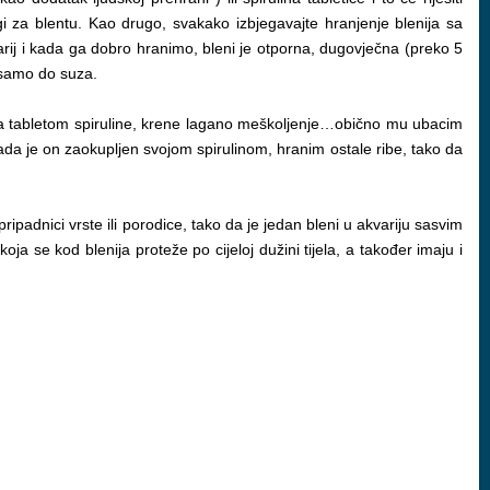
gi za blentu. Kao drugo, svakako izbjegavajte hranjenje blenija sa
ij i kada ga dobro hranimo, bleni je otporna, dugovječna (preko 5
 samo do suza.
 sa tabletom spiruline, krene lagano meškoljenje…obično mu ubacim
Kada je on zaokupljen svojom spirulinom, hranim ostale ribe, tako da
ripadnici vrste ili porodice, tako da je jedan bleni u akvariju sasvim
a se kod blenija proteže po cijeloj dužini tijela, a također imaju i