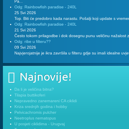
Pa...
Odg: Rainbowfish paradise - 240L
25 Svi 2026
Top. Biti će predobro kada narastu. Pošalji koji update s vreme
Odg: Rainbowfish paradise - 240L
21 Svi 2026
Često tokom prilagodbe i dok dosegnu punu veličinu nažalost z
Odg: ribe u filteru??
09 Svi 2026
Najvjerojatnije je ikra završila u filteru gdje su imali idealne uvj
Najnovije!
Da li je veličina bitna?
Tilapia buttikoferi
Nepravedno zanemareni CA ciklidi
Kriza srednjih godina i hobby
Pelvicachromis pulcher
Neetroplus nematopus
U posjeti ciklidima - Urugvaj