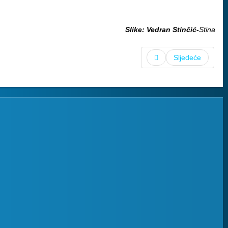
Slike: Vedran Stinčić-
Stina
Sljedeće