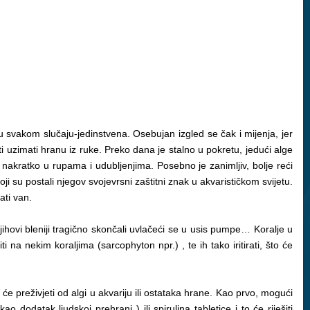
 u svakom slučaju-jedinstvena. Osebujan izgled se čak i mijenja, jer
ti uzimati hranu iz ruke. Preko dana je stalno u pokretu, jedući alge
nakratko u rupama i udubljenjima. Posebno je zanimljiv, bolje reći
i su postali njegov svojevrsni zaštitni znak u akvarističkom svijetu.
ati van.
njihovi bleniji tragično skončali uvlačeći se u usis pumpe… Koralje u
na nekim koraljima (sarcophyton npr.) , te ih tako iritirati, što će
 će preživjeti od algi u akvariju ili ostataka hrane. Kao prvo, mogući
 dodatak ljudskoj prehrani ) ili spirulina tabletice i to će riješiti