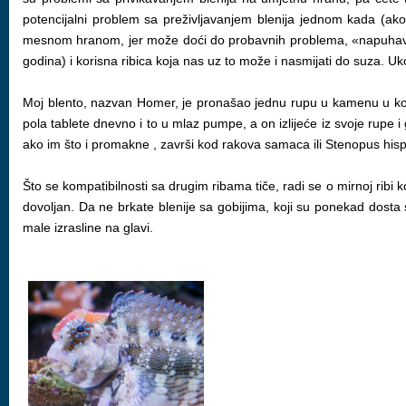
potencijalni problem sa preživljavanjem blenija jednom kada (ako)
mesnom hranom, jer može doći do probavnih problema, «napuhavanja
godina) i korisna ribica koja nas uz to može i nasmijati do suza. 
Moj blento, nazvan Homer, je pronašao jednu rupu u kamenu u koju
pola tablete dnevno i to u mlaz pumpe, a on izlijeće iz svoje rupe 
ako im što i promakne , završi kod rakova samaca ili Stenopus his
Što se kompatibilnosti sa drugim ribama tiče, radi se o mirnoj ribi k
dovoljan. Da ne brkate blenije sa gobijima, koji su ponekad dosta s
male izrasline na glavi.