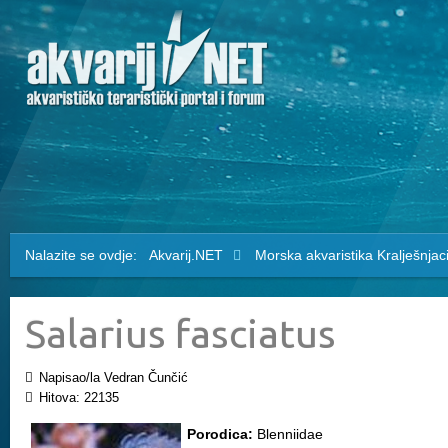
Nalazite se ovdje:
Akvarij.NET
Morska akvaristika
Kralješnjac
Salarius fasciatus
Napisao/la Vedran Čunčić
Hitova: 22135
Porodica:
Blenniidae