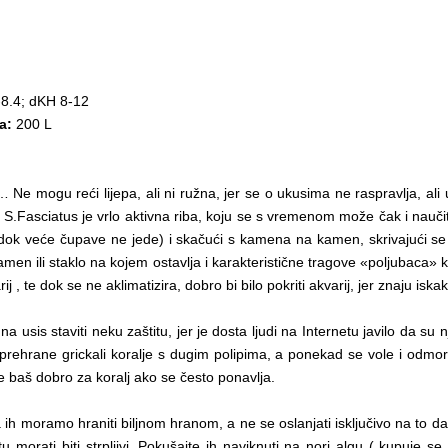
-8.4; dKH 8-12
ja:
200 L
… Ne mogu reći lijepa, ali ni ružna, jer se o ukusima ne raspravlja, ali
e. S.Fasciatus je vrlo aktivna riba, koju se s vremenom može čak i nauči
dok veće čupave ne jede) i skačući s kamena na kamen, skrivajući se 
men ili staklo na kojem ostavlja i karakteristične tragove «poljubaca» koj
j , te dok se ne aklimatizira, dobro bi bilo pokriti akvarij, jer znaju iskak
usis staviti neku zaštitu, jer je dosta ljudi na Internetu javilo da su 
rehrane grickali koralje s dugim polipima, a ponekad se vole i odmoriti 
je baš dobro za koralj ako se često ponavlja.
a ih moramo hraniti biljnom hranom, a ne se oslanjati isključivo na to da
rati biti strpljivi. Pokušajte ih naviknuti na nori algu ( kupuje se kao