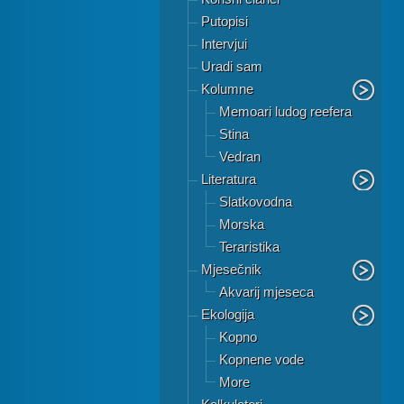
Putopisi
Intervjui
Uradi sam
Kolumne
Memoari ludog reefera
Stina
Vedran
Literatura
Slatkovodna
Morska
Teraristika
Mjesečnik
Akvarij mjeseca
Ekologija
Kopno
Kopnene vode
More