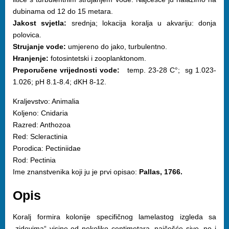
dubinama od 12 do 15 metara.
Jakost svjetla:
srednja; lokacija koralja u akvariju: donja
polovica.
Strujanje vode:
umjereno do jako, turbulentno.
Hranjenje:
fotosintetski i zooplanktonom.
Preporučene vrijednosti vode:
temp. 23-28 C°; sg 1.023-
1.026; pH 8.1-8.4; dKH 8-12.
Kraljevstvo: Animalia
Koljeno: Cnidaria
Razred: Anthozoa
Red: Scleractinia
Porodica: Pectiniidae
Rod: Pectinia
Ime znanstvenika koji ju je prvi opisao:
Pallas, 1766.
Opis
Koralj formira kolonije specifičnog lamelastog izgleda sa
„zidovima“ visine od nekoliko centimetara, najčešće sive, no i