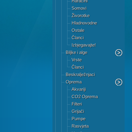
Haracini
Somovi
Živorotke
Hladnovodne
Ostale
Članci
Izbjegavajte!
Biljke i alge
Vrste
Članci
Beskralježnjaci
Oprema
Akvariji
CO2 Oprema
Filteri
Grijači
Pumpe
Rasvjeta