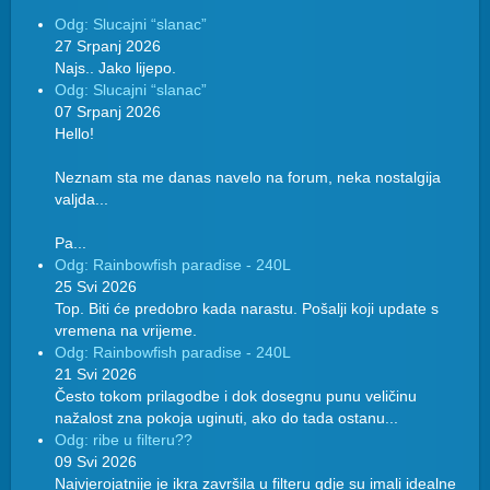
Odg: Slucajni “slanac”
27 Srpanj 2026
Najs.. Jako lijepo.
Odg: Slucajni “slanac”
07 Srpanj 2026
Hello!
Neznam sta me danas navelo na forum, neka nostalgija
valjda...
Pa...
Odg: Rainbowfish paradise - 240L
25 Svi 2026
Top. Biti će predobro kada narastu. Pošalji koji update s
vremena na vrijeme.
Odg: Rainbowfish paradise - 240L
21 Svi 2026
Često tokom prilagodbe i dok dosegnu punu veličinu
nažalost zna pokoja uginuti, ako do tada ostanu...
Odg: ribe u filteru??
09 Svi 2026
Najvjerojatnije je ikra završila u filteru gdje su imali idealne