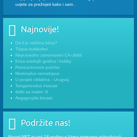
uvjete za preživjeti kako i sam...
Najnovije!
Da li je veličina bitna?
Tilapia buttikoferi
Nepravedno zanemareni CA ciklidi
Kriza srednjih godina i hobby
Pelvicachromis pulcher
Neetroplus nematopus
U posjeti ciklidima - Urugvaj
Tanganicodus irsacae
delbi sa malim 'd'
Aegagropila linnaei
Podržite nas!
Akvarij.NET je već 18 godina s Vama primarno zahvaljujući