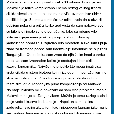
Malawi tanku na kraju plivalo preko 80 mbuna. Pošto jezero
Malawi nije toliko komplicirano i nema nekog velikog izbora
ciklida shvatio sam da stalno manje više uzimam iste ribice
različitih boja. Zasmetalo me što uz toliko truda da u akvariju
dobijem neku širu priču koliko god vrsta da sam nabavio sve
su bile iste i imale su isto ponašanje. Iako su mbune vrlo
aktivne i lijepe meni je akvarij s njima zbog njihovog
jednoličnog ponašanja izgledao vrlo monoton. Kako sam i prije
znao za frontose počeo sam intenzivnije informirati se o jezeru
Tanganyika. Od početka sam znao da njih želim imati u tanku
no ostao sam iznenađen koliko je osebujan izbor ciklida u
jezeru Tanganyika. Najviše me privuklo što mogu imati više
vrsta ciklida u istom biotopu koji ni izgledom ni ponašanjem ne
sliče jedni drugima. Puno ljudi me upozoravalo da dobro
razmislim jer je Tanganyika puno kompliciranija od Malawia.
No moje iskustvo mi je pokazalo da sam više problema imao s
Malawiem nego sa Tanganyikom. Možda je tomu razlog sada i
moje veće iskustvo ipak tako je. Napokon sam uistinu
zadovoljan svojim akvarijem kao i njegovom faunom iako mu je
već godinu dana mislim da postav riba ne bih mijenjao više