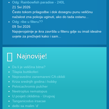
Odg: Rainbowfish paradise - 240L
21 Svi 2026
Često tokom prilagodbe i dok dosegnu punu veličinu
nažalost zna pokoja uginuti, ako do tada ostanu...
Odg: ribe u filteru??
09 Svi 2026
Najvjerojatnije je ikra završila u filteru gdje su imali idealne
uvjete za preživjeti kako i sam...
Najnovije!
Da li je veličina bitna?
Tilapia buttikoferi
Nepravedno zanemareni CA ciklidi
Kriza srednjih godina i hobby
Pelvicachromis pulcher
Neetroplus nematopus
U posjeti ciklidima - Urugvaj
Tanganicodus irsacae
delbi sa malim 'd'