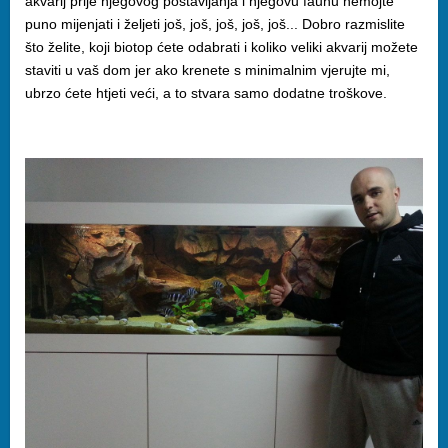
akvarij prije njegovog postavljanja i njegovu faunu nemojte
puno mijenjati i željeti još, još, još, još, još... Dobro razmislite
što želite, koji biotop ćete odabrati i koliko veliki akvarij možete
staviti u vaš dom jer ako krenete s minimalnim vjerujte mi,
ubrzo ćete htjeti veći, a to stvara samo dodatne troškove.