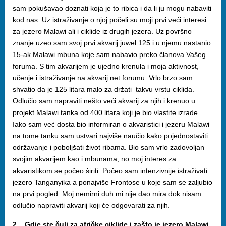
sam pokušavao doznati koja je to ribica i da li ju mogu nabaviti
kod nas.
Uz istraživanje o njoj počeli su moji prvi veći interesi
za jezero Malawi ali i ciklide iz drugih jezera. Uz površno
znanje uzeo sam svoj prvi akvarij juwel 125 i u njemu nastanio
15-ak Malawi mbuna koje sam nabavio preko članova Vašeg
foruma. S tim akvarijem je ujedno krenula i moja aktivnost,
učenje i istraživanje na akvarij net forumu. Vrlo brzo sam
shvatio da je 125 litara malo za držati takvu vrstu ciklida.
Odlučio sam napraviti nešto veći akvarij za njih i krenuo u
projekt Malawi tanka od 400 litara koji je bio vlastite izrade.
Iako sam već dosta bio informiran o akvaristici i jezeru Malawi
na tome tanku sam ustvari najviše naučio kako pojednostaviti
održavanje i poboljšati život ribama. Bio sam vrlo zadovoljan
svojim akvarijem kao i mbunama, no moj interes za
akvaristikom se počeo širiti. Počeo sam intenzivnije istraživati
jezero Tanganyika a ponajviše Frontose u koje sam se zaljubio
na prvi pogled. Moj nemirni duh mi nije dao mira dok nisam
odlučio napraviti akvarij koji će odgovarati za njih.
2. Gdje ste čuli za afričke ciklide i zašto je jezero Malawi