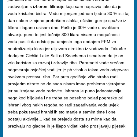
zadovoljan s izborom filtracije koju sam napravio tako da je
voda kristalno bistra. Vodu mijenjam jednom tjedno 30 % isti taj
dan nakon izmjene prebrišem stakla, očistim gornje spužve iz
filtera i lagano usisam dno. Pošto je 30% vode u ovolikom
akvariju puno to jest točnije 300 litara nisam u mogućnosti
vodu pustiti da odstoji pa umjesto toga dodajem FFM za
neutralizaciju klora jer ulijevam direktno iz vodovoda. Također
dodajem Cichlid Lake Salt od Seachema i smatram da je on
vrlo koristan za razvoj i zdravlje riba. Parametri vode srećom
odgovaraju osječkoj vodi jer je ph visok a takva voda odgovara
ovakvom postavu riba. Par puta godišnje više straha radi
provjerim nitrate no do sada nisam imao problema vjerojatno
jer su izmjene vode redovite. Ishrana je puno jednostavnija
nego kod biljojeda i ne treba se posebno bojati pogreske pri
ishrani ybog nekih tegoba no radi zagadivanja vode uvjek
treba pokusavati hraniti ih sto manje a samim time i one
postaju aktivnije... kad se prejedu dosta su mirne kao da
prezivaju no gladne ih je lijepo vidjeti kako prosijavaju pijesak.