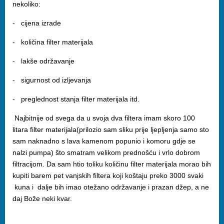
nekoliko:
- cijena izrade
- količina filter materijala
- lakše održavanje
- sigurnost od izljevanja
- preglednost stanja filter materijala itd.
Najbitnije od svega da u svoja dva filtera imam skoro 100
litara filter materijala(prilozio sam sliku prije ljepljenja samo sto
sam naknadno s lava kamenom popunio i komoru gdje se
nalzi pumpa) što smatram velikom prednošću i vrlo dobrom
filtracijom. Da sam htio toliku količinu filter materijala morao bih
kupiti barem pet vanjskih filtera koji koštaju preko 3000 svaki
kuna i dalje bih imao otežano održavanje i prazan džep, a ne
daj Bože neki kvar.