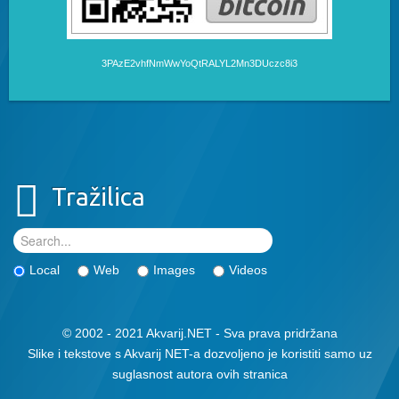
3PAzE2vhfNmWwYoQtRALYL2Mn3DUczc8i3
Tražilica
Local
Web
Images
Videos
© 2002 - 2021 Akvarij.NET - Sva prava pridržana
Slike i tekstove s Akvarij NET-a dozvoljeno je koristiti samo uz
suglasnost autora ovih stranica