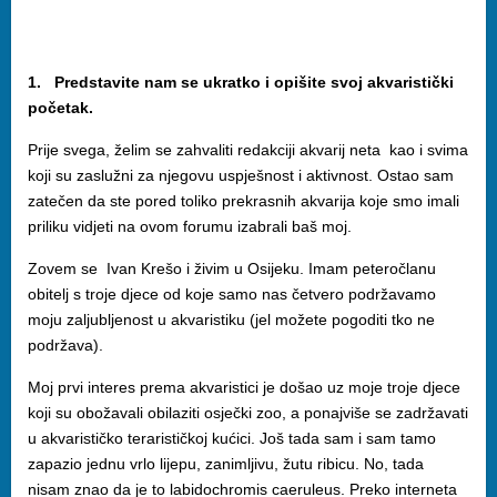
1. Predstavite nam se ukratko i opišite svoj akvaristički
početak.
Prije svega, želim se zahvaliti redakciji akvarij neta kao i svima
koji su zaslužni za njegovu uspješnost i aktivnost. Ostao sam
zatečen da ste pored toliko prekrasnih akvarija koje smo imali
priliku vidjeti na ovom forumu izabrali baš moj.
Zovem se Ivan Krešo i živim u Osijeku. Imam peteročlanu
obitelj s troje djece od koje samo nas četvero podržavamo
moju zaljubljenost u akvaristiku (jel možete pogoditi tko ne
podržava).
Moj prvi interes prema akvaristici je došao uz moje troje djece
koji su obožavali obilaziti osječki zoo, a ponajviše se zadržavati
u akvarističko terarističkoj kućici. Još tada sam i sam tamo
zapazio jednu vrlo lijepu, zanimljivu, žutu ribicu. No, tada
nisam znao da je to labidochromis caeruleus. Preko interneta