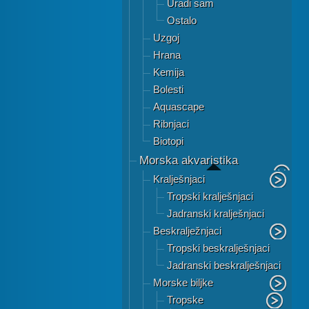
Uradi sam
Ostalo
Uzgoj
Hrana
Kemija
Bolesti
Aquascape
Ribnjaci
Biotopi
Morska akvaristika
Kralješnjaci
Tropski kralješnjaci
Jadranski kralješnjaci
Beskralježnjaci
Tropski beskralješnjaci
Jadranski beskralješnjaci
Morske biljke
Tropske