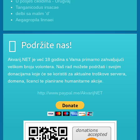
U posjeti ciklidima - Urugvaj
Tanganicodus irsacae
delbi sa malim 'd'
Aegagropila linnaei
Podržite nas!
Akvarij.NET je već 18 godina s Vama primarno zahvaljujući
velikom broju volontera. Naš rad možete podržati i svojim
donacijama koje će se koristiti za aktualne troškove servera,
domena, licenci te planirane humanitarne akcije.
http://www.paypal.me/AkvarijNET