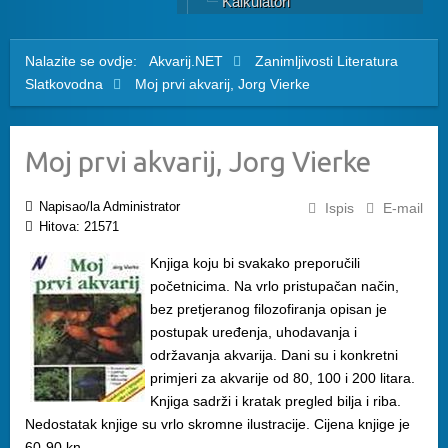
Kalkulatori
Nalazite se ovdje:
Akvarij.NET
Zanimljivosti
Literatura
Slatkovodna
Moj prvi akvarij, Jorg Vierke
Moj prvi akvarij, Jorg Vierke
Napisao/la Administrator
Ispis
E-mail
Hitova: 21571
Knjiga koju bi svakako preporučili
početnicima. Na vrlo pristupačan način,
bez pretjeranog filozofiranja opisan je
postupak uređenja, uhodavanja i
održavanja akvarija. Dani su i konkretni
primjeri za akvarije od 80, 100 i 200 litara.
Knjiga sadrži i kratak pregled bilja i riba.
Nedostatak knjige su vrlo skromne ilustracije. Cijena knjige je
60-90 kn.