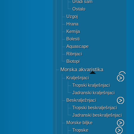
Uradi sam
Ostalo
Uzgoj
Hrana
Kemija
Bolesti
Aquascape
Ribnjaci
Biotopi
Morska akvaristika
Kralješnjaci
Tropski kralješnjaci
Jadranski kralješnjaci
Beskralježnjaci
Tropski beskralješnjaci
Jadranski beskralješnjaci
Morske biljke
Tropske