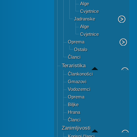
Alge
Cvjetnice
Jadranske
Alge
Cvjetnice
Oprema
Ostalo
Članci
Teraristika
Člankonošci
Gmazovi
Vodozemci
Oprema
Biljke
Hrana
Članci
Zanimljivosti
Korisni članci