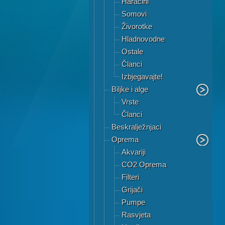
Haracini
Somovi
Živorotke
Hladnovodne
Ostale
Članci
Izbjegavajte!
Biljke i alge
Vrste
Članci
Beskralježnjaci
Oprema
Akvariji
CO2 Oprema
Filteri
Grijači
Pumpe
Rasvjeta