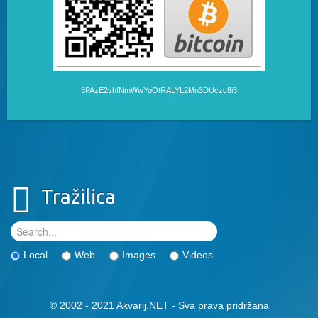
3PAzE2vhfNmWwYoQtRALYL2Mn3DUczc8i3
Tražilica
Local
Web
Images
Videos
© 2002 - 2021 Akvarij.NET - Sva prava pridržana