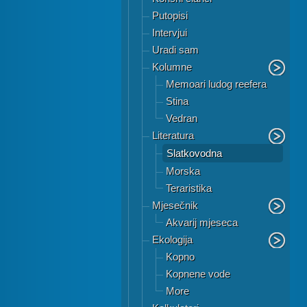
Putopisi
Intervjui
Uradi sam
Kolumne
Memoari ludog reefera
Stina
Vedran
Literatura
Slatkovodna
Morska
Teraristika
Mjesečnik
Akvarij mjeseca
Ekologija
Kopno
Kopnene vode
More