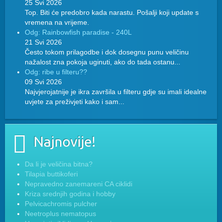
25 Svi 2026
Top. Biti će predobro kada narastu. Pošalji koji update s
vremena na vrijeme.
Odg: Rainbowfish paradise - 240L
21 Svi 2026
Često tokom prilagodbe i dok dosegnu punu veličinu
nažalost zna pokoja uginuti, ako do tada ostanu...
Odg: ribe u filteru??
09 Svi 2026
Najvjerojatnije je ikra završila u filteru gdje su imali idealne
uvjete za preživjeti kako i sam...
Najnovije!
Da li je veličina bitna?
Tilapia buttikoferi
Nepravedno zanemareni CA ciklidi
Kriza srednjih godina i hobby
Pelvicachromis pulcher
Neetroplus nematopus