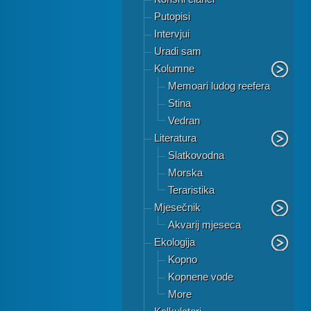
Putopisi
Intervjui
Uradi sam
Kolumne
Memoari ludog reefera
Stina
Vedran
Literatura
Slatkovodna
Morska
Teraristika
Mjesečnik
Akvarij mjeseca
Ekologija
Kopno
Kopnene vode
More