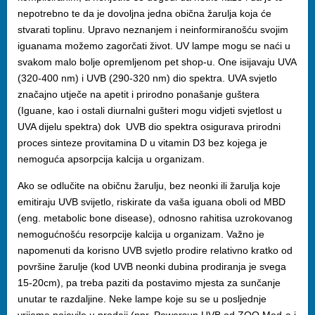
nepotrebno te da je dovoljna jedna obična žarulja koja će
stvarati toplinu. Upravo neznanjem i neinformiranošću svojim
iguanama možemo zagorčati život. UV lampe mogu se naći u
svakom malo bolje opremljenom pet shop-u. One isijavaju UVA
(320-400 nm) i UVB (290-320 nm) dio spektra. UVA svjetlo
značajno utječe na apetit i prirodno ponašanje guštera
(Iguane, kao i ostali diurnalni gušteri mogu vidjeti svjetlost u
UVA dijelu spektra) dok UVB dio spektra osigurava prirodni
proces sinteze provitamina D u vitamin D3 bez kojega je
nemoguća apsorpcija kalcija u organizam.
Ako se odlučite na običnu žarulju, bez neonki ili žarulja koje
emitiraju UVB svijetlo, riskirate da vaša iguana oboli od MBD
(eng. metabolic bone disease), odnosno rahitisa uzrokovanog
nemogućnošću resorpcije kalcija u organizam. Važno je
napomenuti da korisno UVB svjetlo prodire relativno kratko od
površine žarulje (kod UVB neonki dubina prodiranja je svega
15-20cm), pa treba paziti da postavimo mjesta za sunčanje
unutar te razdaljine. Neke lampe koje su se u posljednje