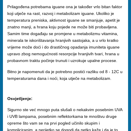
Prilagođena potrebama iguane ona je također vrlo bitan faktor
koji utječe na rast, razvoj i metabolizam iguane. Ukoliko je
temperatura preniska, aktivnost iguane se smanjuje, apetit je
znatno manji, a hrana koju pojede ne može biti probavljena.
Samim time događaju se promjene u metabolizmu vitamina,
minerala te iskorištavanja hranjivih sastojaka, a u vrlo kratko
vrijeme može doći i do drastičnog opadanja imuniteta iguane
upravo zbog nemogućnosti resorpcije hranjivih tvari, hrana u
probavnom traktu počinje trunuti i uzrokuje upalne procese.
Bitno je napomenuti da je potrebno postići razliku od 8 - 12C u
temperaturama dana i noći, koja utječe na metabolizam.
Osvjetljenje:
Sigurno ste već mnogo puta slušali o nekakvim posebnim UVA
i UVB lampama, posebnim reflektorkama te mnoštvu druge
opreme što vam se na prvi pogled učinilo skupim i
kompliciranim, a nerijetko se dogodi da netko kaže i da je to