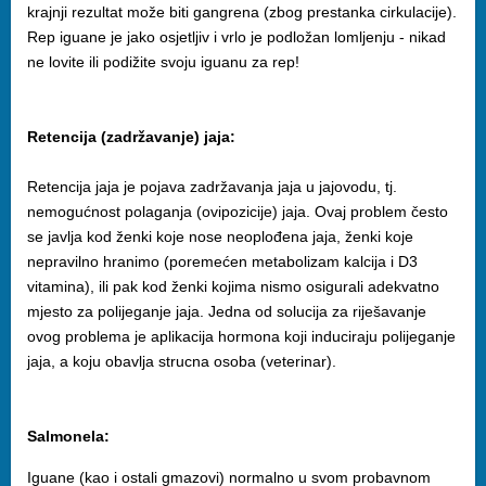
krajnji rezultat može biti gangrena (zbog prestanka cirkulacije).
Rep iguane je jako osjetljiv i vrlo je podložan lomljenju - nikad
ne lovite ili podižite svoju iguanu za rep!
Retencija (zadržavanje) jaja:
Retencija jaja je pojava zadržavanja jaja u jajovodu, tj.
nemogućnost polaganja (ovipozicije) jaja. Ovaj problem često
se javlja kod ženki koje nose neoplođena jaja, ženki koje
nepravilno hranimo (poremećen metabolizam kalcija i D3
vitamina), ili pak kod ženki kojima nismo osigurali adekvatno
mjesto za polijeganje jaja. Jedna od solucija za riješavanje
ovog problema je aplikacija hormona koji induciraju polijeganje
jaja, a koju obavlja strucna osoba (veterinar).
Salmonela:
Iguane (kao i ostali gmazovi) normalno u svom probavnom