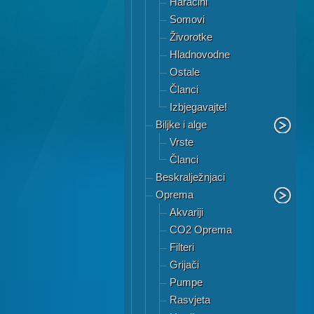
Haracini
Somovi
Živorotke
Hladnovodne
Ostale
Članci
Izbjegavajte!
Biljke i alge
Vrste
Članci
Beskralježnjaci
Oprema
Akvariji
CO2 Oprema
Filteri
Grijači
Pumpe
Rasvjeta