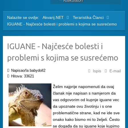
Kalkulatori
Nalazite se ovdje:
Akvarij.NET
Teraristika
Članci
IGUANE - Najčesće bolesti i problemi s kojima se susrećemo
IGUANE - Najčesće bolesti i
problemi s kojima se susrećemo
Napisao/la babydoll2
Ispis
E-mail
Hitova: 33621
Želim najprije napomenuti da ovaj
članak nije napisan s namjerom da
vas odgovorim od kupnje iguane vec
da upoznate ovu životinju i s one
problematične strane, kad ne ide sve
onako kako bismo mi to željeli. Često
se događa da su iguane koje kupimo