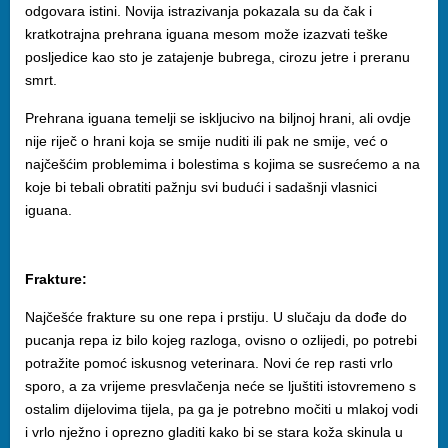
odgovara istini. Novija istrazivanja pokazala su da čak i
kratkotrajna prehrana iguana mesom može izazvati teške
posljedice kao sto je zatajenje bubrega, cirozu jetre i preranu
smrt.
Prehrana iguana temelji se iskljucivo na biljnoj hrani, ali ovdje
nije riječ o hrani koja se smije nuditi ili pak ne smije, već o
najčešćim problemima i bolestima s kojima se susrećemo a na
koje bi tebali obratiti pažnju svi budući i sadašnji vlasnici
iguana.
Frakture:
Najčešće frakture su one repa i prstiju. U slučaju da dođe do
pucanja repa iz bilo kojeg razloga, ovisno o ozlijedi, po potrebi
potražite pomoć iskusnog veterinara. Novi će rep rasti vrlo
sporo, a za vrijeme presvlačenja neće se ljuštiti istovremeno s
ostalim dijelovima tijela, pa ga je potrebno močiti u mlakoj vodi
i vrlo nježno i oprezno gladiti kako bi se stara koža skinula u