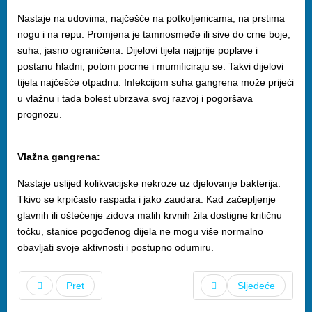
Nastaje na udovima, najčešće na potkoljenicama, na prstima
nogu i na repu. Promjena je tamnosmeđe ili sive do crne boje,
suha, jasno ograničena. Dijelovi tijela najprije poplave i
postanu hladni, potom pocrne i mumificiraju se. Takvi dijelovi
tijela najčešće otpadnu. Infekcijom suha gangrena može prijeći
u vlažnu i tada bolest ubrzava svoj razvoj i pogoršava
prognozu.
Vlažna gangrena:
Nastaje uslijed kolikvacijske nekroze uz djelovanje bakterija.
Tkivo se krpičasto raspada i jako zaudara. Kad začepljenje
glavnih ili oštećenje zidova malih krvnih žila dostigne kritičnu
točku, stanice pogođenog dijela ne mogu više normalno
obavljati svoje aktivnosti i postupno odumiru.
Pret
Sljedeće