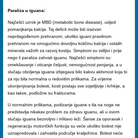
Paraliza u iguana:
Najčešći uzrok je MBD (metabolic bone disease), usljed
pomanjkanja kalcija. Taj deficit može biti izazvan
neprilagođenom prehranom; ukoliko iguani pravilnom
prehranom ne omogućimo dovoljnu količinu kalcija i ostalih
minerala važnih za razvoj kostiju. Simptomi su vidljivi i prije
nego li paraliza zahvati iguanu. Najčešći simptomi su:
omekšavanje i oticanje čeljusti, nemogućnost penjanja, a u
slučaju oboljenja iguana izbjegava bilo kakvu aktivnost koja bi
za nju bila normalna u redovitim prilikama. Za vrijeme
ukorijenjivanja bolesti, kosti postaju sve osjetljivije i krhkije, a
kao takve, podložne su frakturama.
U normalnim prilikama, podizanje iguane s tla na noge ne
predstavlja nikakav problem za zdravu iguanu, ali u ovom
slučaju iguana bezvoljno i mlitavo leži. Šanse za oporavak i
regeneraciju motoričkih funkcija su veće ukoliko bolest nije
uznapredovala i zahvatila područje kralježnice. Bolest neće