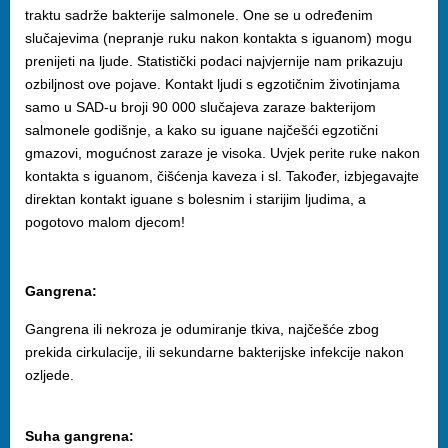
traktu sadrže bakterije salmonele. One se u određenim
slučajevima (nepranje ruku nakon kontakta s iguanom) mogu
prenijeti na ljude. Statistički podaci najvjernije nam prikazuju
ozbiljnost ove pojave. Kontakt ljudi s egzotičnim životinjama
samo u SAD-u broji 90 000 slučajeva zaraze bakterijom
salmonele godišnje, a kako su iguane najčešći egzotični
gmazovi, mogućnost zaraze je visoka. Uvjek perite ruke nakon
kontakta s iguanom, čišćenja kaveza i sl. Također, izbjegavajte
direktan kontakt iguane s bolesnim i starijim ljudima, a
pogotovo malom djecom!
Gangrena:
Gangrena ili nekroza je odumiranje tkiva, najčešće zbog
prekida cirkulacije, ili sekundarne bakterijske infekcije nakon
ozljede.
Suha gangrena: