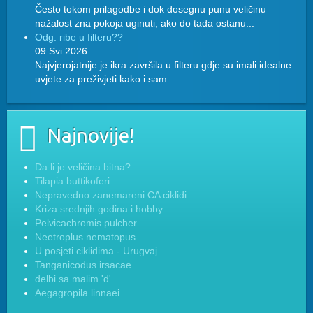
Često tokom prilagodbe i dok dosegnu punu veličinu
nažalost zna pokoja uginuti, ako do tada ostanu...
Odg: ribe u filteru??
09 Svi 2026
Najvjerojatnije je ikra završila u filteru gdje su imali idealne
uvjete za preživjeti kako i sam...
Najnovije!
Da li je veličina bitna?
Tilapia buttikoferi
Nepravedno zanemareni CA ciklidi
Kriza srednjih godina i hobby
Pelvicachromis pulcher
Neetroplus nematopus
U posjeti ciklidima - Urugvaj
Tanganicodus irsacae
delbi sa malim 'd'
Aegagropila linnaei