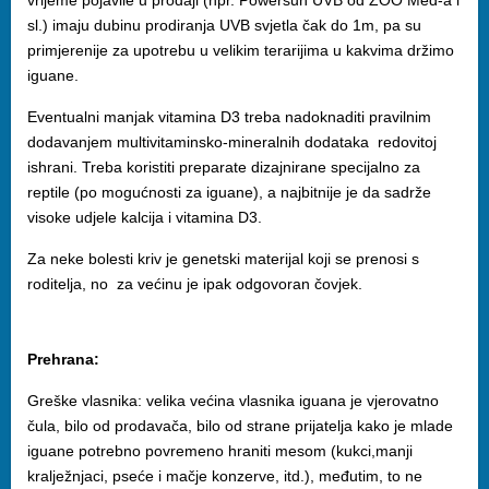
vrijeme pojavile u prodaji (npr. Powersun UVB od ZOO Med-a i
sl.) imaju dubinu prodiranja UVB svjetla čak do 1m, pa su
primjerenije za upotrebu u velikim terarijima u kakvima držimo
iguane.
Eventualni manjak vitamina D3 treba nadoknaditi pravilnim
dodavanjem multivitaminsko-mineralnih dodataka redovitoj
ishrani. Treba koristiti preparate dizajnirane specijalno za
reptile (po mogućnosti za iguane), a najbitnije je da sadrže
visoke udjele kalcija i vitamina D3.
Za neke bolesti kriv je genetski materijal koji se prenosi s
roditelja, no za većinu je ipak odgovoran čovjek.
Prehrana:
Greške vlasnika: velika većina vlasnika iguana je vjerovatno
čula, bilo od prodavača, bilo od strane prijatelja kako je mlade
iguane potrebno povremeno hraniti mesom (kukci,manji
kralježnjaci, pseće i mačje konzerve, itd.), međutim, to ne