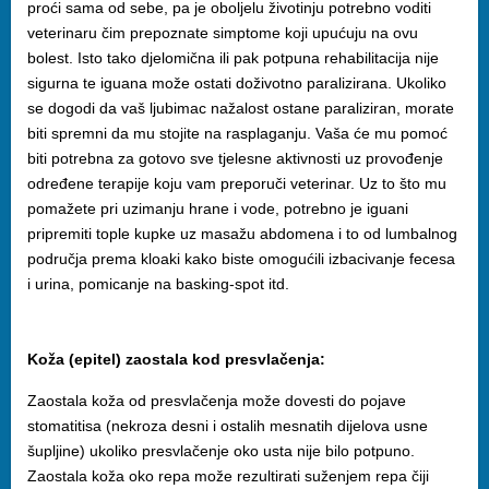
proći sama od sebe, pa je oboljelu životinju potrebno voditi
veterinaru čim prepoznate simptome koji upućuju na ovu
bolest. Isto tako djelomična ili pak potpuna rehabilitacija nije
sigurna te iguana može ostati doživotno paralizirana. Ukoliko
se dogodi da vaš ljubimac nažalost ostane paraliziran, morate
biti spremni da mu stojite na rasplaganju. Vaša će mu pomoć
biti potrebna za gotovo sve tjelesne aktivnosti uz provođenje
određene terapije koju vam preporuči veterinar. Uz to što mu
pomažete pri uzimanju hrane i vode, potrebno je iguani
pripremiti tople kupke uz masažu abdomena i to od lumbalnog
područja prema kloaki kako biste omogućili izbacivanje fecesa
i urina, pomicanje na basking-spot itd.
Koža (epitel) zaostala kod presvlačenja:
Zaostala koža od presvlačenja može dovesti do pojave
stomatitisa (nekroza desni i ostalih mesnatih dijelova usne
šupljine) ukoliko presvlačenje oko usta nije bilo potpuno.
Zaostala koža oko repa može rezultirati suženjem repa čiji