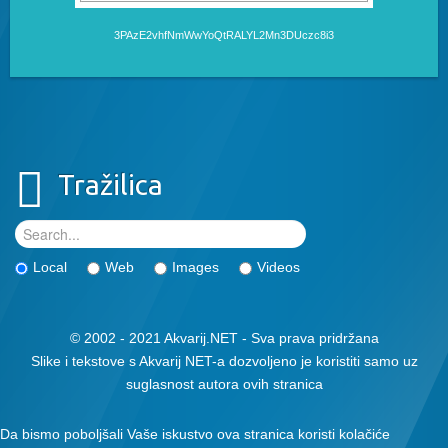
3PAzE2vhfNmWwYoQtRALYL2Mn3DUczc8i3
Tražilica
Local
Web
Images
Videos
© 2002 - 2021 Akvarij.NET - Sva prava pridržana
Slike i tekstove s Akvarij NET-a dozvoljeno je koristiti samo uz
suglasnost autora ovih stranica
Da bismo poboljšali Vaše iskustvo ova stranica koristi kolačiće