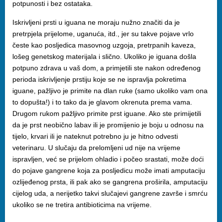
potpunosti i bez ostataka.
Iskrivljeni prsti u iguana ne moraju nužno značiti da je
pretrpjela prijelome, uganuća, itd., jer su takve pojave vrlo
česte kao posljedica masovnog uzgoja, pretrpanih kaveza,
lošeg genetskog materijala i slično. Ukoliko je iguana došla
potpuno zdrava u vaš dom, a primjetili ste nakon određenog
perioda iskrivljenje prstiju koje se ne ispravlja pokretima
iguane, pažljivo je primite na dlan ruke (samo ukoliko vam ona
to dopušta!) i to tako da je glavom okrenuta prema vama.
Drugom rukom pažljivo primite prst iguane. Ako ste primijetili
da je prst neobično labav ili je promijenio je boju u odnosu na
tijelo, krvari ili je nateknut potrebno ju je hitno odvesti
veterinaru. U slučaju da prelomljeni ud nije na vrijeme
ispravljen, već se prijelom ohladio i počeo srastati, može doći
do pojave gangrene koja za posljedicu može imati amputaciju
ozlijeđenog prsta, ili pak ako se gangrena proširila, amputaciju
cijelog uda, a nerijetko takvi slučajevi gangrene završe i smrću
ukoliko se ne tretira antibioticima na vrijeme.