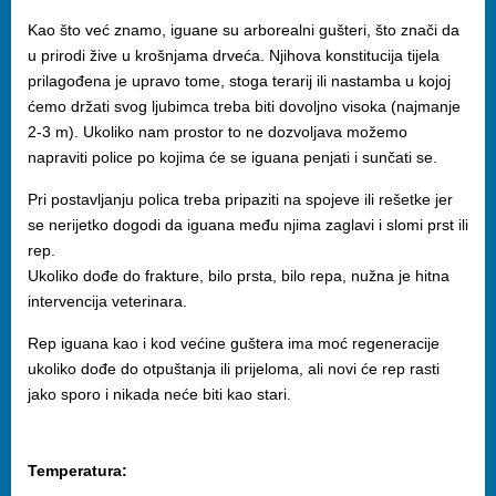
Kao što već znamo, iguane su arborealni gušteri, što znači da
u prirodi žive u krošnjama drveća. Njihova konstitucija tijela
prilagođena je upravo tome, stoga terarij ili nastamba u kojoj
ćemo držati svog ljubimca treba biti dovoljno visoka (najmanje
2-3 m). Ukoliko nam prostor to ne dozvoljava možemo
napraviti police po kojima će se iguana penjati i sunčati se.
Pri postavljanju polica treba pripaziti na spojeve ili rešetke jer
se nerijetko dogodi da iguana među njima zaglavi i slomi prst ili
rep.
Ukoliko dođe do frakture, bilo prsta, bilo repa, nužna je hitna
intervencija veterinara.
Rep iguana kao i kod većine guštera ima moć regeneracije
ukoliko dođe do otpuštanja ili prijeloma, ali novi će rep rasti
jako sporo i nikada neće biti kao stari.
Temperatura: