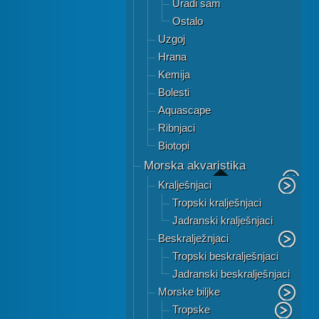
Uradi sam
Ostalo
Uzgoj
Hrana
Kemija
Bolesti
Aquascape
Ribnjaci
Biotopi
Morska akvaristika
Kralješnjaci
Tropski kralješnjaci
Jadranski kralješnjaci
Beskralježnjaci
Tropski beskralješnjaci
Jadranski beskralješnjaci
Morske biljke
Tropske