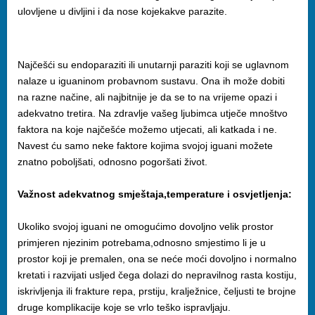
ulovljene u divljini i da nose kojekakve parazite.
Najčešći su endoparaziti ili unutarnji paraziti koji se uglavnom
nalaze u iguaninom probavnom sustavu. Ona ih može dobiti
na razne načine, ali najbitnije je da se to na vrijeme opazi i
adekvatno tretira. Na zdravlje vašeg ljubimca utječe mnoštvo
faktora na koje najčešće možemo utjecati, ali katkada i ne.
Navest ću samo neke faktore kojima svojoj iguani možete
znatno poboljšati, odnosno pogoršati život.
Važnost adekvatnog smještaja,temperature i osvjetljenja:
Ukoliko svojoj iguani ne omogućimo dovoljno velik prostor
primjeren njezinim potrebama,odnosno smjestimo li je u
prostor koji je premalen, ona se neće moći dovoljno i normalno
kretati i razvijati usljed čega dolazi do nepravilnog rasta kostiju,
iskrivljenja ili frakture repa, prstiju, kralježnice, čeljusti te brojne
druge komplikacije koje se vrlo teško ispravljaju.