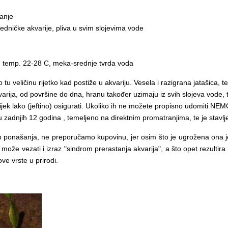
manje
jedničke akvarije, pliva u svim slojevima vode
, temp. 22-28 C, meka-srednje tvrda voda
tu veličinu rijetko kad postiže u akvariju. Vesela i razigrana jatašica, t
kvarija, od površine do dna, hranu također uzimaju iz svih slojeva vode
je uvijek lako (jeftino) osigurati. Ukoliko ih ne možete propisno udomit
 zadnjih 12 godina , temeljeno na direktnim promatranjima, te je stavl
ponašanja, ne preporučamo kupovinu, jer osim što je ugrožena ona je i 
u može vezati i izraz "sindrom prerastanja akvarija", a što opet rezulti
ve vrste u prirodi.