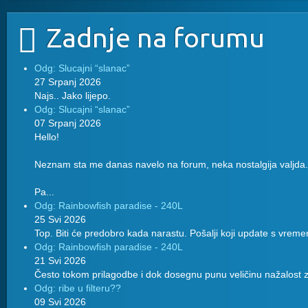
Zadnje na forumu
Odg: Slucajni “slanac”
27 Srpanj 2026
Najs.. Jako lijepo.
Odg: Slucajni “slanac”
07 Srpanj 2026
Hello!
Neznam sta me danas navelo na forum, neka nostalgija valjda.
Pa...
Odg: Rainbowfish paradise - 240L
25 Svi 2026
Top. Biti će predobro kada narastu. Pošalji koji update s vreme
Odg: Rainbowfish paradise - 240L
21 Svi 2026
Često tokom prilagodbe i dok dosegnu punu veličinu nažalost z
Odg: ribe u filteru??
09 Svi 2026