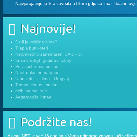
Najvjerojatnije je ikra završila u filteru gdje su imali idealne uvj
Najnovije!
Da li je veličina bitna?
Tilapia buttikoferi
Nepravedno zanemareni CA ciklidi
Kriza srednjih godina i hobby
Pelvicachromis pulcher
Neetroplus nematopus
U posjeti ciklidima - Urugvaj
Tanganicodus irsacae
delbi sa malim 'd'
Aegagropila linnaei
Podržite nas!
Akvarij.NET je već 18 godina s Vama primarno zahvaljujući velikom 