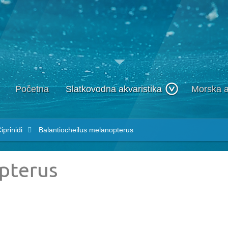
Početna
Slatkovodna akvaristika
Morska a
iprinidi
Balantiocheilus melanopterus
pterus