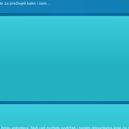
ete za preživjeti kako i sam...
broju volontera. Naš rad možete podržati i svojim donacijama koje će se