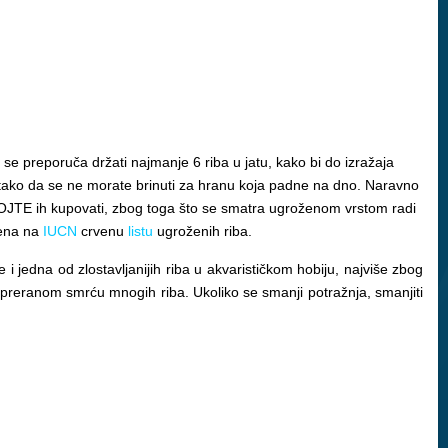
e se preporuča držati najmanje 6 riba u jatu, kako bi do izražaja
, tako da se ne morate brinuti za hranu koja padne na dno. Naravno
i NEMOJTE ih kupovati, zbog toga što se smatra ugroženom vrstom radi
jena na
IUCN
crvenu
listu
ugroženih riba.
jedna od zlostavljanijih riba u akvarističkom hobiju, najviše zbog
ra preranom smrću mnogih riba. Ukoliko se smanji potražnja, smanjiti