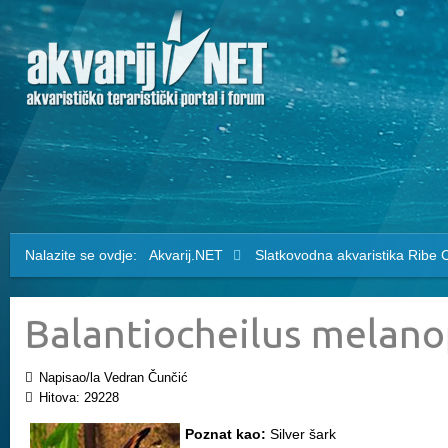
Nalazite se ovdje:
Akvarij.NET
Slatkovodna akvaristika
Ribe
C
Balantiocheilus melano
Napisao/la Vedran Čunčić
Hitova: 29228
Poznat kao:
Silver šark