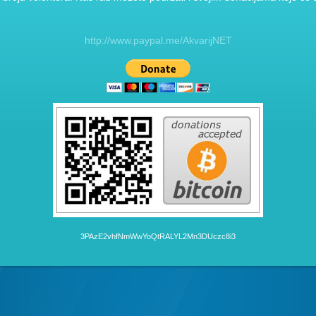
http://www.paypal.me/AkvarijNET
3PAzE2vhfNmWwYoQtRALYL2Mn3DUczc8i3