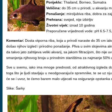
Porijeklo:
Thailand, Borneo, Sumatra
Veličina:
do 35 cm u prirodi, u akvariju 
Ponašanje:
miroljubiva riba, dobra za za
Prehrana:
svejed, nije izbirljiv
Životni vijek:
iznad 10 godina
Preporučene vrijednosti vode: pH 6.5-7.5
Komentar:
Dosta otporna riba, koja u prirodi naraste do 35 cm iako 
došao njihov izgled i prirodno ponašanje. Pliva u svim slojevima a
da takvo jato zahtijeva veliki akvarij, sa jakom filtracijom, što ni
smanjenja njihovog broja u prirodnim staništima za najmanje 50% u
Sve u svemu, iako ima mnoge prednosti, od atraktivnog izgleda do 
toga što je ljudi stavljaju u neodgovarajuće spremnike, te se uz nj
će se i uvoz, te ćemo barem malo utjecati na osiguranje opstanka o
Slike: Šarky