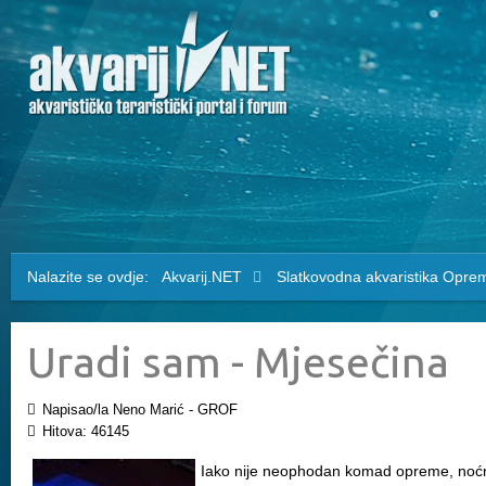
Nalazite se ovdje:
Akvarij.NET
Slatkovodna akvaristika
Opre
Uradi sam - Mjesečina
Napisao/la Neno Marić - GROF
Hitova: 46145
Iako nije neophodan komad opreme, noćno s