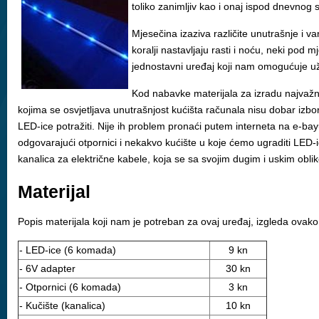
toliko zanimljiv kao i onaj ispod dnevnog s
Mjesečina izaziva različite unutrašnje i v
koralji nastavljaju rasti i noću, neki pod
jednostavni uređaj koji nam omogućuje uži
Kod nabavke materijala za izradu najvažni
kojima se osvjetljava unutrašnjost kućišta računala nisu dobar iz
LED-ice potražiti. Nije ih problem pronaći putem interneta na e-bayu
odgovarajući otpornici i nekakvo kućište u koje ćemo ugraditi LED-ic
kanalica za električne kabele, koja se sa svojim dugim i uskim oblik
Materijal
Popis materijala koji nam je potreban za ovaj uređaj, izgleda ovako
- LED-ice (6 komada)
9 kn
- 6V adapter
30 kn
- Otpornici (6 komada)
3 kn
- Kučište (kanalica)
10 kn