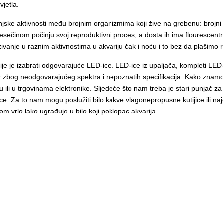
vjetla.
anjske aktivnosti među brojnim organizmima koji žive na grebenu: brojni s
 mjesečinom počinju svoj reproduktivni proces, a dosta ih ima flourescent
vanje u raznim aktivnostima u akvariju čak i noću i to bez da plašimo
je je izabrati odgovarajuće LED-ice. LED-ice iz upaljača, kompleti LED
bor zbog neodgovarajućeg spektra i nepoznatih specifikacija. Kako znam
 ili u trgovinama elektronike. Sljedeće što nam treba je stari punjač za
e. Za to nam mogu poslužiti bilo kakve vlagonepropusne kutijice ili najef
om vrlo lako ugrađuje u bilo koji poklopac akvarija.
: