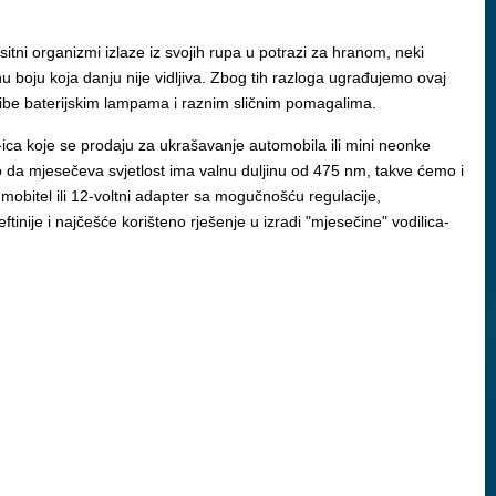
itni organizmi izlaze iz svojih rupa u potrazi za hranom, neki
nu boju koja danju nije vidljiva. Zbog tih razloga ugrađujemo ovaj
 ribe baterijskim lampama i raznim sličnim pomagalima.
-ica koje se prodaju za ukrašavanje automobila ili mini neonke
o da mjesečeva svjetlost ima valnu duljinu od 475 nm, takve ćemo i
 mobitel ili 12-voltni adapter sa mogučnošću regulacije,
tinije i najčešće korišteno rješenje u izradi "mjesečine" vodilica-