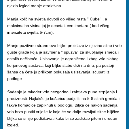
njezin izgled manje atraktivan.
Manja količina svjetla dovodi do višeg rasta '' Cube'' , a
maksimalna visina joj je desetak centimetara ( kod višeg
intenziteta svjetla 6-7cm).
Manje pozitivne strane ove biljke proizlaze iz njezine sitne i vrlo
guste građe koja je savršena '' spužva'' za skupljanje smeća i
ostalih nečistoća. Usisavanje je ograničeno i zbog vrlo slabog
korjenovog sustava, koji biljku slabo drži na dnu, pa postoji
šansa da ćete ju prilikom pokušaja usisavanja isčupati iz
podloge.
Sađenje je također vrlo nezgodno i zahtjeva puno strpljenja i
preciznosti. Najlakše je košaricu podjeliti na 5-8 sitnih grmića i
takve komadiće zapiknuti u podlogu. Biljka će nakon sađenja
vrlo brzo pustiti vriježe iz koje će se dalje razvijati sitne biljčice.
Biljka se smije podšišavati kako bi se zadržao pitom i uredan
izgled.