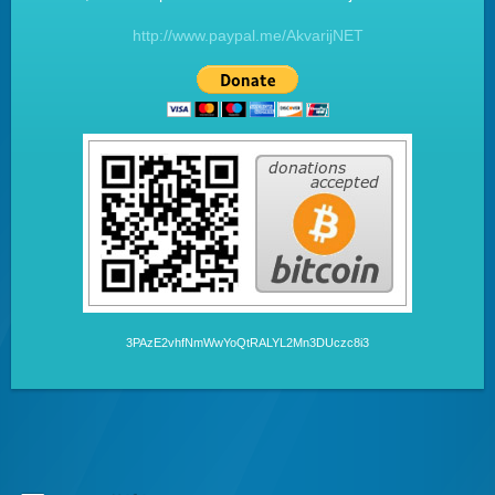
http://www.paypal.me/AkvarijNET
3PAzE2vhfNmWwYoQtRALYL2Mn3DUczc8i3