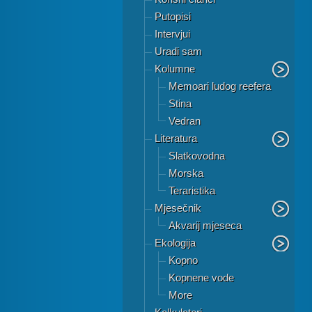
Putopisi
Intervjui
Uradi sam
Kolumne
Memoari ludog reefera
Stina
Vedran
Literatura
Slatkovodna
Morska
Teraristika
Mjesečnik
Akvarij mjeseca
Ekologija
Kopno
Kopnene vode
More