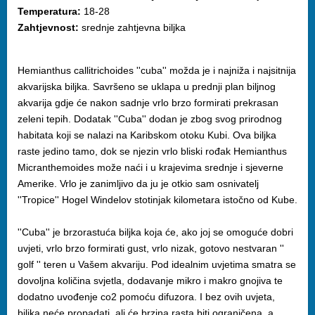
Temperatura:
18-28
Zahtjevnost:
srednje zahtjevna biljka
Hemianthus callitrichoides ''cuba'' možda je i najniža i najsitnija
akvarijska biljka. Savršeno se uklapa u prednji plan biljnog
akvarija gdje će nakon sadnje vrlo brzo formirati prekrasan
zeleni tepih. Dodatak ''Cuba'' dodan je zbog svog prirodnog
habitata koji se nalazi na Karibskom otoku Kubi. Ova biljka
raste jedino tamo, dok se njezin vrlo bliski rođak Hemianthus
Micranthemoides može naći i u krajevima srednje i sjeverne
Amerike. Vrlo je zanimljivo da ju je otkio sam osnivatelj
''Tropice'' Hogel Windelov stotinjak kilometara istočno od Kube.
''Cuba'' je brzorastuća biljka koja će, ako joj se omoguće dobri
uvjeti, vrlo brzo formirati gust, vrlo nizak, gotovo nestvaran ''
golf '' teren u Vašem akvariju. Pod idealnim uvjetima smatra se
dovoljna količina svjetla, dodavanje mikro i makro gnojiva te
dodatno uvođenje co2 pomoću difuzora. I bez ovih uvjeta,
biljka neće propadati, ali će brzina rasta biti ograničena, a