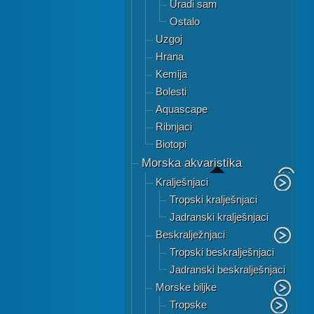
Uradi sam
Ostalo
Uzgoj
Hrana
Kemija
Bolesti
Aquascape
Ribnjaci
Biotopi
Morska akvaristika
Kralješnjaci
Tropski kralješnjaci
Jadranski kralješnjaci
Beskralježnjaci
Tropski beskralješnjaci
Jadranski beskralješnjaci
Morske biljke
Tropske