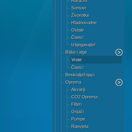
Haracini
Somovi
Živorotke
Hladnovodne
Ostale
Članci
Izbjegavajte!
Biljke i alge
Vrste
Članci
Beskralježnjaci
Oprema
Akvariji
CO2 Oprema
Filteri
Grijači
Pumpe
Rasvjeta