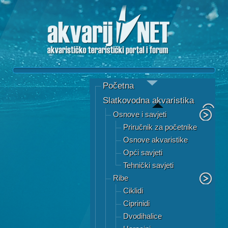
Početna
Slatkovodna akvaristika
Osnove i savjeti
Priručnik za početnike
Osnove akvaristike
Opći savjeti
Tehnički savjeti
Ribe
Ciklidi
Ciprinidi
Dvodihalice