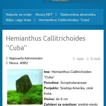
Kalkulatori
Nalazite se ovdje:
Akvarij.NET
Slatkovodna akvaristika
Biljke i alge
Vrste
Hemianthus Callitrichoides ''Cuba''
Hemianthus Callitrichoides
''Cuba''
Napisao/la Administrator
Ispis
E-mail
Hitova: 40951
Ime:
Hemianthus Callitrichoides
''Cuba''
Porodica:
Scrophulariaceae
Porijeklo:
Srednja Amerika, otok
Kuba
Visina:
do 6 cm
Zahtjevi za svjetlom:
srednji-visoki