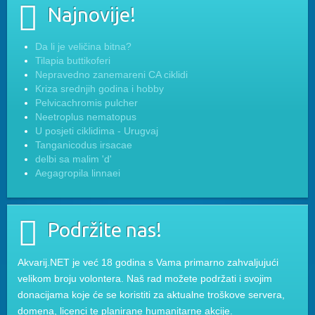
Najnovije!
Da li je veličina bitna?
Tilapia buttikoferi
Nepravedno zanemareni CA ciklidi
Kriza srednjih godina i hobby
Pelvicachromis pulcher
Neetroplus nematopus
U posjeti ciklidima - Urugvaj
Tanganicodus irsacae
delbi sa malim 'd'
Aegagropila linnaei
Podržite nas!
Akvarij.NET je već 18 godina s Vama primarno zahvaljujući
velikom broju volontera. Naš rad možete podržati i svojim
donacijama koje će se koristiti za aktualne troškove servera,
domena, licenci te planirane humanitarne akcije.