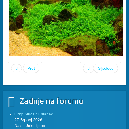
Pret
Sljedeće
Zadnje na forumu
Odg: Slucajni “slanac”
27 Srpanj 2026
Najs.. Jako lijepo.