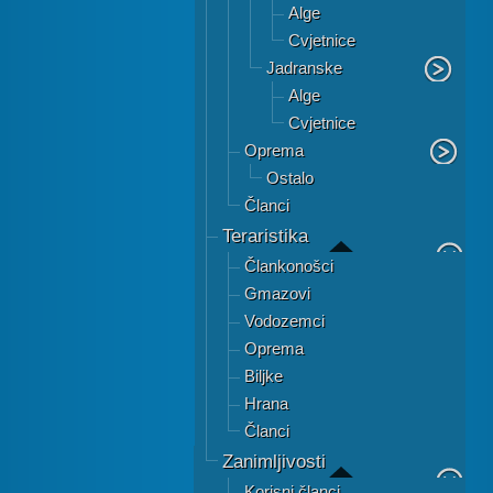
Alge
Cvjetnice
Jadranske
Alge
Cvjetnice
Oprema
Ostalo
Članci
Teraristika
Člankonošci
Gmazovi
Vodozemci
Oprema
Biljke
Hrana
Članci
Zanimljivosti
Korisni članci