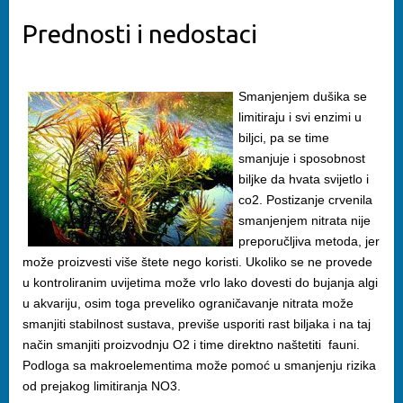
Prednosti i nedostaci
Smanjenjem dušika se
limitiraju i svi enzimi u
biljci, pa se time
smanjuje i sposobnost
biljke da hvata svijetlo i
co2. Postizanje crvenila
smanjenjem nitrata nije
preporučljiva metoda, jer
može proizvesti više štete nego koristi. Ukoliko se ne provede
u kontroliranim uvijetima može vrlo lako dovesti do bujanja algi
u akvariju, osim toga preveliko ograničavanje nitrata može
smanjiti stabilnost sustava, previše usporiti rast biljaka i na taj
način smanjiti proizvodnju O2 i time direktno naštetiti fauni.
Podloga sa makroelementima može pomoć u smanjenju rizika
od prejakog limitiranja NO3.