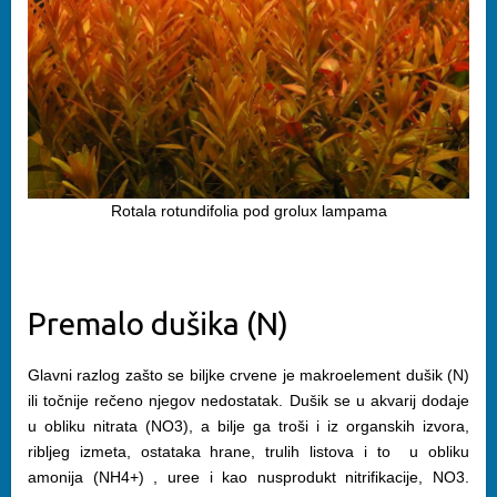
Rotala rotundifolia pod grolux lampama
Premalo dušika (N)
Glavni razlog zašto se biljke crvene je makroelement dušik (N)
ili točnije rečeno njegov nedostatak. Dušik se u akvarij dodaje
u obliku nitrata (NO3), a bilje ga troši i iz organskih izvora,
ribljeg izmeta, ostataka hrane, trulih listova i to u obliku
amonija (NH4+) , uree i kao nusprodukt nitrifikacije, NO3.