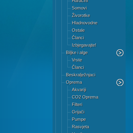
Haracini
Somovi
Živorotke
Hladnovodne
Ostale
Članci
Izbjegavajte!
Biljke i alge
Vrste
Članci
Beskralježnjaci
Oprema
Akvariji
CO2 Oprema
Filteri
Grijači
Pumpe
Rasvjeta