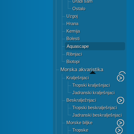
Uradi sam
Ostalo
Uzgoj
Hrana
Kemija
Bolesti
Aquascape
Ribnjaci
Biotopi
Morska akvaristika
Kralješnjaci
Tropski kralješnjaci
Jadranski kralješnjaci
Beskralježnjaci
Tropski beskralješnjaci
Jadranski beskralješnjaci
Morske biljke
Tropske