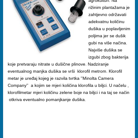
agrokulturi. Na
rižinim plantažama je
zahtjevno održavati
adekvatnu količinu
dušika u poplavljenim
poljima jer se dušik
gubi na više načina.
Najviše dušika se
izgubi zbog bakterija
koje pretvaraju nitrate u dušične plinove. Nadziranje
eventualnog manjka dušika se vrši klorofil metrom. Klorofil
metar je uređaj kojeg je razvila tvrtka ''Minolta Camera
Company'' a kojim se mjeri količina klorofila u biljci. U načelu ,
klorofilmetar mjeri količinu zelene boje na biljci i na taj se način
otkriva eventualno pomanjkanje dušika.