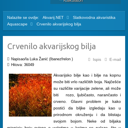
Kalkulatori
Nalazite se ovdje:
Akvarij.NET
Slatkovodna akvaristika
Aquascape
Crvenilo akvarijskog bilja
Crvenilo akvarijskog bilja
Napisao/la Luka Žanić (Ibanezfrelon )
Ispis
E-mail
Hitova: 36049
Akvarijsko bilje kao i bilje na kopnu
može biti vrlo različitih boja. Najčešće
su različite varijacije zelene, ali može
biti rozo, ljubičasto, narančasto i
crveno. Glavni problem je kako
postići da biljke izgledaju kao u
prirodnom okruženju i da blistaju
svojom bojom. Neke od biljaka
mjenjaju boju ovisno o uvijetima u kojima se nalaze, što u