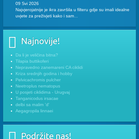
09 Svi 2026
Najvjerojatnije je ikra završila u filteru gdje su imali idealne
uvjete za preživjeti kako i sam...
Najnovije!
Da li je veličina bitna?
Tilapia buttikoferi
Nepravedno zanemareni CA ciklidi
Kriza srednjih godina i hobby
Pelvicachromis pulcher
Neetroplus nematopus
U posjeti ciklidima - Urugvaj
Tanganicodus irsacae
delbi sa malim 'd'
Aegagropila linnaei
Podržite nas!