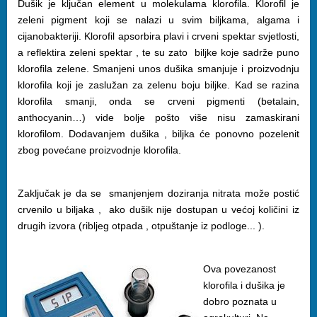
Dušik je ključan element u molekulama klorofila. Klorofil je
zeleni pigment koji se nalazi u svim biljkama, algama i
cijanobakteriji. Klorofil apsorbira plavi i crveni spektar svjetlosti,
a reflektira zeleni spektar , te su zato biljke koje sadrže puno
klorofila zelene. Smanjeni unos dušika smanjuje i proizvodnju
klorofila koji je zaslužan za zelenu boju biljke. Kad se razina
klorofila smanji, onda se crveni pigmenti (betalain,
anthocyanin…) vide bolje pošto više nisu zamaskirani
klorofilom. Dodavanjem dušika , biljka će ponovno pozelenit
zbog povećane proizvodnje klorofila.
Zaključak je da se smanjenjem doziranja nitrata može postić
crvenilo u biljaka , ako dušik nije dostupan u većoj količini iz
drugih izvora (ribljeg otpada , otpuštanje iz podloge... ).
Ova povezanost
klorofila i dušika je
dobro poznata u