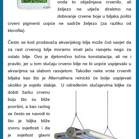
onda to objašnjava crvenilo, ali
željezo ne utječe direktno na
dobivanje crvene boje u biljaka pošto
crveni pigmenti uopće ne sadrže željezo (za razliku od
klorofila).
Često se kod prodavača akvarijskog bilja može čuti savjet da
za rast crvenog bilja moramo imati jaču rasvjetu nego za
ostalo bilje. Ovo je djelomično točna konstatacija, ali ne i
pravilo, jer u tom slučaju crveno bilje ne bi uopće uspijevalo u
akvarijima sa slabom rasvjetom. Također neke vrste crvenih
biljaka kao što je Alternathera reinickii će bolje uspijevati
ukoliko je svjetlo slabije.
U određenim slučajevima biljke će
dobiti žarku crvenu
boju što su bliže
površini, a kao razlog
se često se navodi to
što je biljka bliže
izvoru svjetlosti i da
je svjetlost glavni