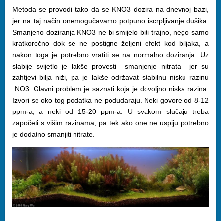
Metoda se provodi tako da se KNO3 dozira na dnevnoj bazi,
jer na taj način onemogučavamo potpuno iscrpljivanje dušika.
Smanjeno doziranja KNO3 ne bi smijelo biti trajno, nego samo
kratkoročno dok se ne postigne željeni efekt kod biljaka, a
nakon toga je potrebno vratiti se na normalno doziranja. Uz
slabije svijetlo je lakše provesti smanjenje nitrata jer su
zahtjevi bilja niži, pa je lakše održavat stabilnu nisku razinu
NO3. Glavni problem je saznati koja je dovoljno niska razina.
Izvori se oko tog podatka ne podudaraju. Neki govore od 8-12
ppm-a, a neki od 15-20 ppm-a. U svakom slučaju treba
započeti s višim razinama, pa tek ako one ne uspiju potrebno
je dodatno smanjiti nitrate.