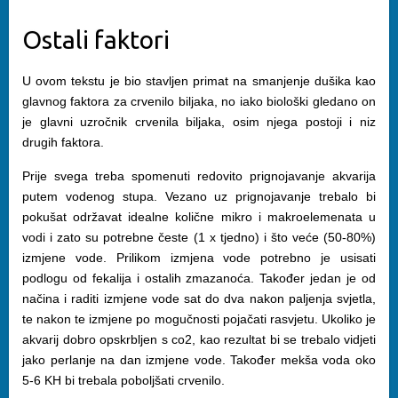
Ostali faktori
U ovom tekstu je bio stavljen primat na smanjenje dušika kao
glavnog faktora za crvenilo biljaka, no iako biološki gledano on
je glavni uzročnik crvenila biljaka, osim njega postoji i niz
drugih faktora.
Prije svega treba spomenuti redovito prignojavanje akvarija
putem vodenog stupa. Vezano uz prignojavanje trebalo bi
pokušat održavat idealne količne mikro i makroelemenata u
vodi i zato su potrebne česte (1 x tjedno) i što veće (50-80%)
izmjene vode. Prilikom izmjena vode potrebno je usisati
podlogu od fekalija i ostalih zmazanoća. Također jedan je od
načina i raditi izmjene vode sat do dva nakon paljenja svjetla,
te nakon te izmjene po mogučnosti pojačati rasvjetu. Ukoliko je
akvarij dobro opskrbljen s co2, kao rezultat bi se trebalo vidjeti
jako perlanje na dan izmjene vode. Također mekša voda oko
5-6 KH bi trebala poboljšati crvenilo.