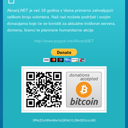
Akvarij.NET je već 18 godina s Vama primarno zahvaljujući
velikom broju volontera. Naš rad možete podržati i svojim
donacijama koje će se koristiti za aktualne troškove servera,
domena, licenci te planirane humanitarne akcije.
http://www.paypal.me/AkvarijNET
3PAzE2vhfNmWwYoQtRALYL2Mn3DUczc8i3