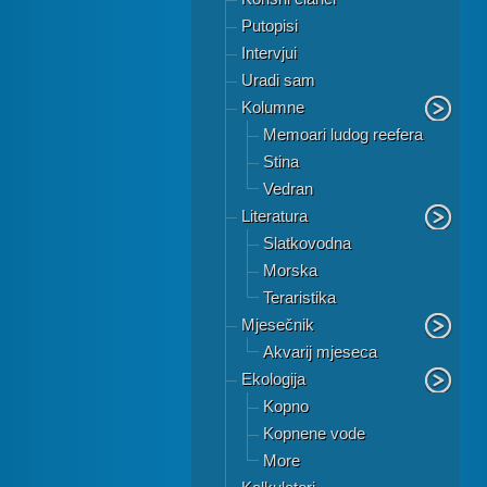
Putopisi
Intervjui
Uradi sam
Kolumne
Memoari ludog reefera
Stina
Vedran
Literatura
Slatkovodna
Morska
Teraristika
Mjesečnik
Akvarij mjeseca
Ekologija
Kopno
Kopnene vode
More