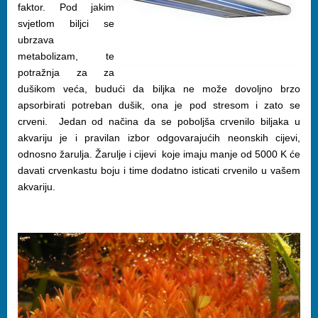
faktor. Pod jakim
svjetlom biljci se
ubrzava
metabolizam, te
potražnja za za
dušikom veća, budući da biljka ne može dovoljno brzo
apsorbirati potreban dušik, ona je pod stresom i zato se
crveni. Jedan od načina da se poboljša crvenilo biljaka u
akvariju je i pravilan izbor odgovarajućih neonskih cijevi,
odnosno žarulja. Žarulje i cijevi koje imaju manje od 5000 K će
davati crvenkastu boju i time dodatno isticati crvenilo u vašem
akvariju.