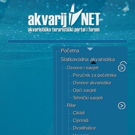
Početna
Slatkovodna akvaristika
Osnove i savjeti
Priručnik za početnike
Osnove akvaristike
Opći savjeti
Tehnički savjeti
Ribe
Ciklidi
Ciprinidi
Dvodihalice