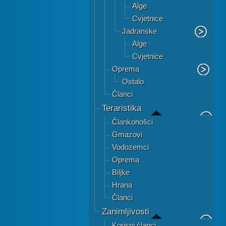
Alge
Cvjetnice
Jadranske
Alge
Cvjetnice
Oprema
Ostalo
Članci
Teraristika
Člankonošci
Gmazovi
Vodozemci
Oprema
Biljke
Hrana
Članci
Zanimljivosti
Korisni članci