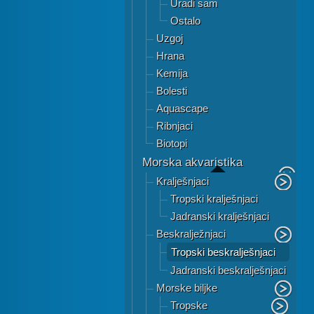
Uradi sam
Ostalo
Uzgoj
Hrana
Kemija
Bolesti
Aquascape
Ribnjaci
Biotopi
Morska akvaristika
Kralješnjaci
Tropski kralješnjaci
Jadranski kralješnjaci
Beskralježnjaci
Tropski beskralješnjaci
Jadranski beskralješnjaci
Morske biljke
Tropske