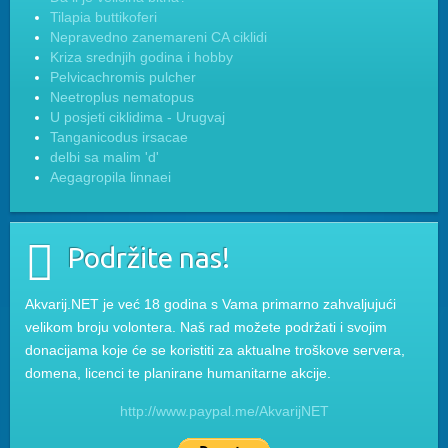
Tilapia buttikoferi
Nepravedno zanemareni CA ciklidi
Kriza srednjih godina i hobby
Pelvicachromis pulcher
Neetroplus nematopus
U posjeti ciklidima - Urugvaj
Tanganicodus irsacae
delbi sa malim 'd'
Aegagropila linnaei
Podržite nas!
Akvarij.NET je već 18 godina s Vama primarno zahvaljujući
velikom broju volontera. Naš rad možete podržati i svojim
donacijama koje će se koristiti za aktualne troškove servera,
domena, licenci te planirane humanitarne akcije.
http://www.paypal.me/AkvarijNET