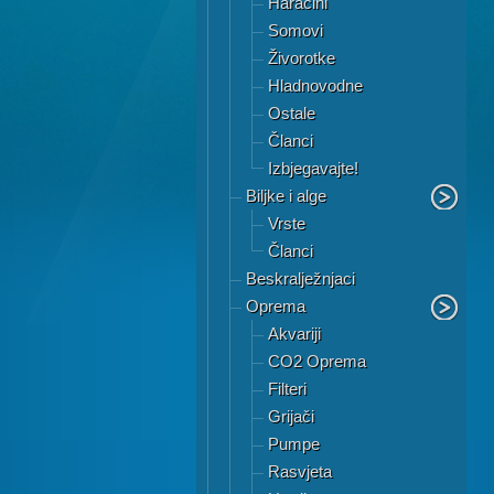
Haracini
Somovi
Živorotke
Hladnovodne
Ostale
Članci
Izbjegavajte!
Biljke i alge
Vrste
Članci
Beskralježnjaci
Oprema
Akvariji
CO2 Oprema
Filteri
Grijači
Pumpe
Rasvjeta