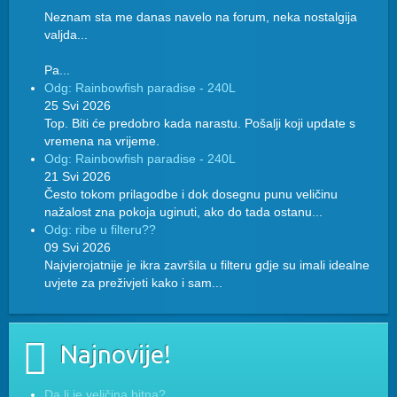
Neznam sta me danas navelo na forum, neka nostalgija
valjda...
Pa...
Odg: Rainbowfish paradise - 240L
25 Svi 2026
Top. Biti će predobro kada narastu. Pošalji koji update s
vremena na vrijeme.
Odg: Rainbowfish paradise - 240L
21 Svi 2026
Često tokom prilagodbe i dok dosegnu punu veličinu
nažalost zna pokoja uginuti, ako do tada ostanu...
Odg: ribe u filteru??
09 Svi 2026
Najvjerojatnije je ikra završila u filteru gdje su imali idealne
uvjete za preživjeti kako i sam...
Najnovije!
Da li je veličina bitna?