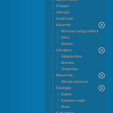
Putopisi
Intervjui
Uradi sam
Kolumne
Memoari ludog reefera
Stina
Vedran
Literatura
Slatkovodna
Morska
Teraristika
Mjesečnik
Akvarij mjeseca
Ekologija
Kopno
Kopnene vode
More