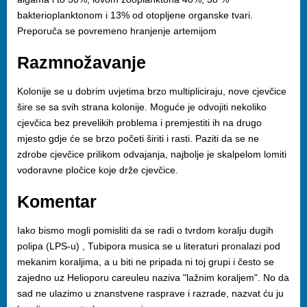
bakterioplanktonom i 13% od otopljene organske tvari.
Preporuča se povremeno hranjenje artemijom
Razmnožavanje
Kolonije se u dobrim uvjetima brzo multipliciraju, nove cjevčice
šire se sa svih strana kolonije. Moguće je odvojiti nekoliko
cjevčica bez prevelikih problema i premjestiti ih na drugo
mjesto gdje će se brzo početi širiti i rasti. Paziti da se ne
zdrobe cjevčice prilikom odvajanja, najbolje je skalpelom lomiti
vodoravne pločice koje drže cjevčice.
Komentar
Iako bismo mogli pomisliti da se radi o tvrdom koralju dugih
polipa (LPS-u) , Tubipora musica se u literaturi pronalazi pod
mekanim koraljima, a u biti ne pripada ni toj grupi i često se
zajedno uz Helioporu careuleu naziva "lažnim koraljem". No da
sad ne ulazimo u znanstvene rasprave i razrade, nazvat ću ju