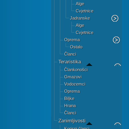
Alge
Cvjetnice
Jadranske
Alge
Cvjetnice
Oprema
Ostalo
Članci
Teraristika
Člankonošci
Gmazovi
Vodozemci
Oprema
Biljke
Hrana
Članci
Zanimljivosti
Korisni članci