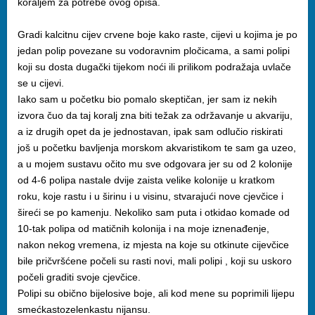
koraljem za potrebe ovog opisa.
Gradi kalcitnu cijev crvene boje kako raste, cijevi u kojima je po
jedan polip povezane su vodoravnim pločicama, a sami polipi
koji su dosta dugački tijekom noći ili prilikom podražaja uvlače
se u cijevi.
Iako sam u početku bio pomalo skeptičan, jer sam iz nekih
izvora čuo da taj koralj zna biti težak za održavanje u akvariju,
a iz drugih opet da je jednostavan, ipak sam odlučio riskirati
još u početku bavljenja morskom akvaristikom te sam ga uzeo,
a u mojem sustavu očito mu sve odgovara jer su od 2 kolonije
od 4-6 polipa nastale dvije zaista velike kolonije u kratkom
roku, koje rastu i u širinu i u visinu, stvarajući nove cjevčice i
šireći se po kamenju. Nekoliko sam puta i otkidao komade od
10-tak polipa od matičnih kolonija i na moje iznenađenje,
nakon nekog vremena, iz mjesta na koje su otkinute cijevčice
bile pričvršćene počeli su rasti novi, mali polipi , koji su uskoro
počeli graditi svoje cjevčice.
Polipi su obično bijelosive boje, ali kod mene su poprimili lijepu
smećkastozelenkastu nijansu.