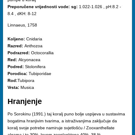
Preporučene vrijednosti vode: sg:
1.022-1.026 , pH:8.2 -
8.4 , dKH: 8-12
Linnaeus, 1758
Koljeno:
Cnidaria
Razred:
Anthozoa
Podrazred:
Octocorallia
Red:
Alcyonacea
Podred:
Stolonifera
Porodica:
Tubiporidae
Rod:
Tubipora
Vrsta:
Musica
Hranjenje
Po Sorokinu (1991.) taj koralj puno bolje uspijeva u sustavima
bogatima hranjivim tvarima, a istraživanjima zaključuje da
koralj svoje potrebe namiruje svjetlošću / Zooxanthellate
algama i to 30%, lovom zooplanktona 40%, 38 %