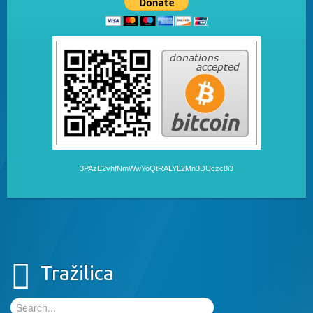
3PAzE2vhfNmWwYoQtRALYL2Mn3DUczc8i3
Tražilica