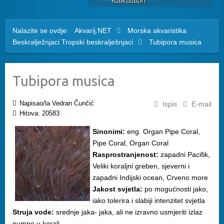
Kalkulatori
Nalazite se ovdje:
Akvarij.NET
Morska akvaristika
Beskralježnjaci
Tropski beskralješnjaci
Tubipora musica
Tubipora musica
Napisao/la Vedran Čunčić
Ispis
E-mail
Hitova: 20583
Sinonimi:
eng. Organ Pipe Coral,
Pipe Coral, Organ Coral
Rasprostranjenost:
zapadni Pacifik,
Veliki koraljni greben, sjeverni i
zapadni Indijski ocean, Crveno more
Jakost svjetla:
po mogućnosti jako,
iako tolerira i slabiji intenzitet svjetla
Struja vode:
srednje jaka- jaka, ali ne izravno usmjeriti izlaz
pumpe u koralj