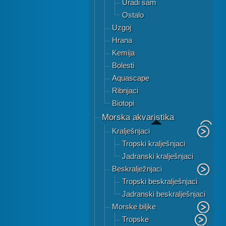
Uradi sam
Ostalo
Uzgoj
Hrana
Kemija
Bolesti
Aquascape
Ribnjaci
Biotopi
Morska akvaristika
Kralješnjaci
Tropski kralješnjaci
Jadranski kralješnjaci
Beskralježnjaci
Tropski beskralješnjaci
Jadranski beskralješnjaci
Morske biljke
Tropske