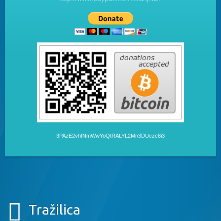
3PAzE2vhfNmWwYoQtRALYL2Mn3DUczc8i3
Tražilica