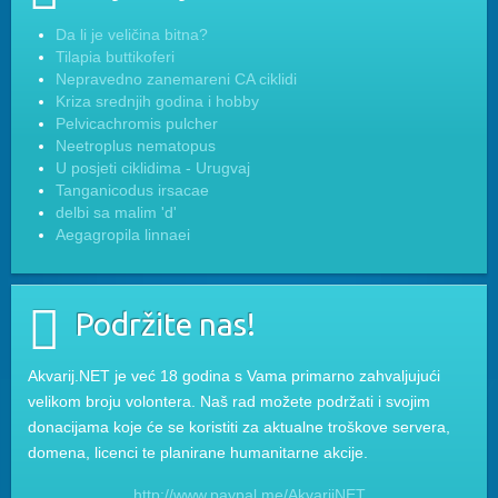
Da li je veličina bitna?
Tilapia buttikoferi
Nepravedno zanemareni CA ciklidi
Kriza srednjih godina i hobby
Pelvicachromis pulcher
Neetroplus nematopus
U posjeti ciklidima - Urugvaj
Tanganicodus irsacae
delbi sa malim 'd'
Aegagropila linnaei
Podržite nas!
Akvarij.NET je već 18 godina s Vama primarno zahvaljujući
velikom broju volontera. Naš rad možete podržati i svojim
donacijama koje će se koristiti za aktualne troškove servera,
domena, licenci te planirane humanitarne akcije.
http://www.paypal.me/AkvarijNET