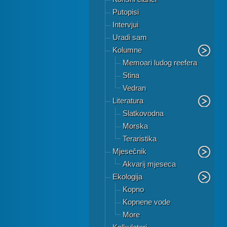
Putopisi
Intervjui
Uradi sam
Kolumne
Memoari ludog reefera
Stina
Vedran
Literatura
Slatkovodna
Morska
Teraristika
Mjesečnik
Akvarij mjeseca
Ekologija
Kopno
Kopnene vode
More