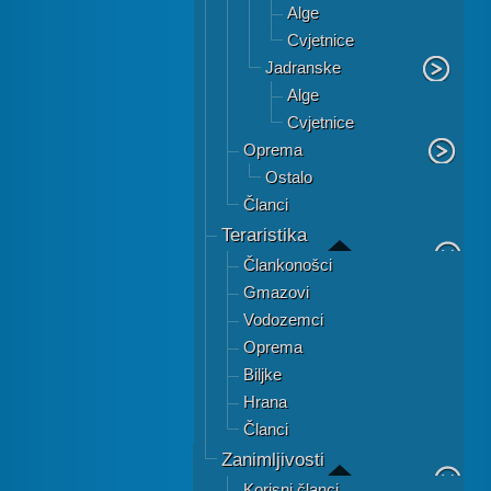
Alge
Cvjetnice
Jadranske
Alge
Cvjetnice
Oprema
Ostalo
Članci
Teraristika
Člankonošci
Gmazovi
Vodozemci
Oprema
Biljke
Hrana
Članci
Zanimljivosti
Korisni članci