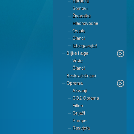
Haracini
Somovi
Živorotke
Hladnovodne
Ostale
Članci
Izbjegavajte!
Biljke i alge
Vrste
Članci
Beskralježnjaci
Oprema
Akvariji
CO2 Oprema
Filteri
Grijači
Pumpe
Rasvjeta